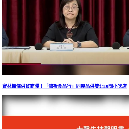
寶林粿條供貨商曝！「鴻祈食品行」同產品供雙北10間小吃店