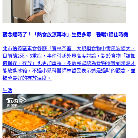
觀念過時了！「熱食放涼再冰」生更多毒 醫曝1絕佳時機
北市信義區素食餐廳「寶林茶室」大規模食物中毒風波擴大，
目前釀2死、5重症，事件引起外界高度討論，對於食物「該如
何保存、存放」也更加重視，多數民眾認為食物得等到常溫才
能放進冰箱，不過小兒科醫師林哲民表示這是過時的觀念，並
揭曉最好的存放溫度。
生活