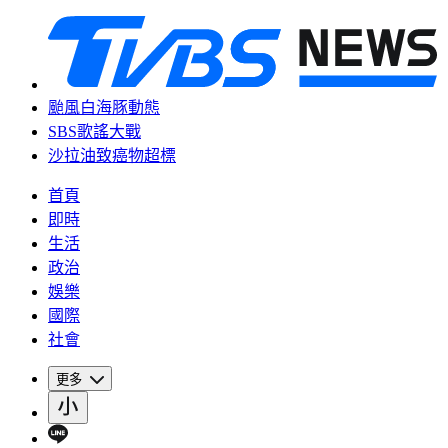
颱風白海豚動態
SBS歌謠大戰
沙拉油致癌物超標
首頁
即時
生活
政治
娛樂
國際
社會
更多