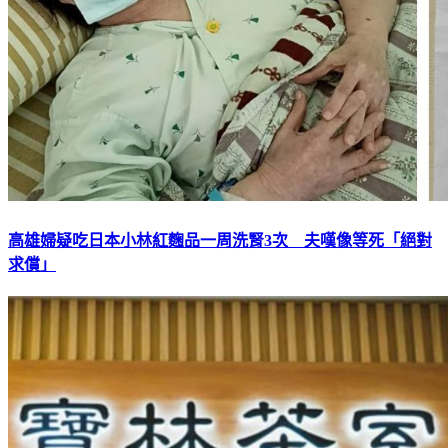
高雄婦疑吃日本小林紅麴品一周洗腎3次 夫嘆像等死「絕對
求償」