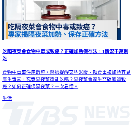
吃隔夜菜會食物中毒或致癌？正確加熱保存法，1情況千萬別
吃
食物中毒事件連環燒，醫師提醒某些米飯、麵食重複加熱容易
產生毒素，究竟隔夜菜還能吃嗎？隔夜菜會產生亞硝酸鹽致
癌？如何正確保隔夜菜？一次看懂。
生活