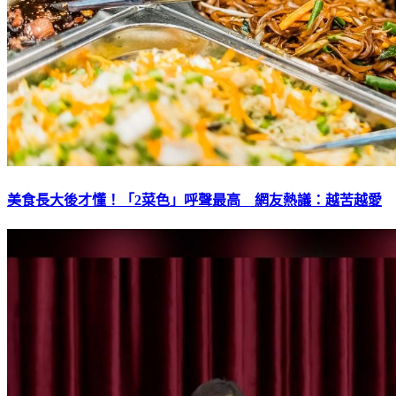
美食長大後才懂！「2菜色」呼聲最高 網友熱議：越苦越愛