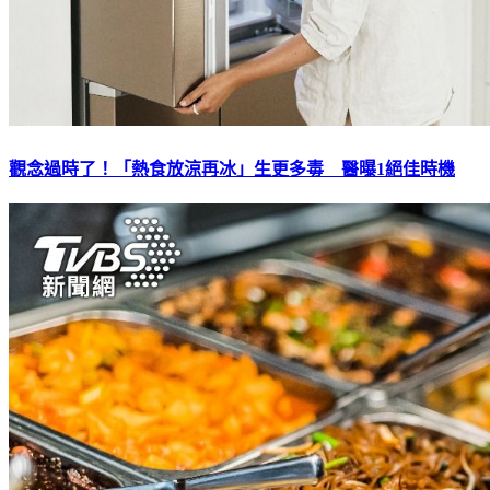
觀念過時了！「熱食放涼再冰」生更多毒 醫曝1絕佳時機