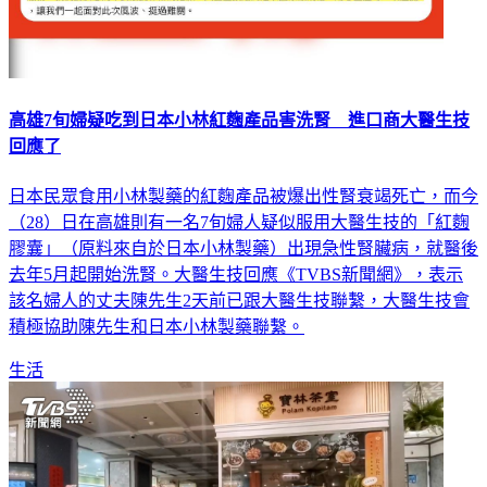
高雄7旬婦疑吃到日本小林紅麴產品害洗腎 進口商大醫生技
回應了
日本民眾食用小林製藥的紅麴產品被爆出性腎衰竭死亡，而今
（28）日在高雄則有一名7旬婦人疑似服用大醫生技的「紅麴
膠囊」（原料來自於日本小林製藥）出現急性腎臟病，就醫後
去年5月起開始洗腎。大醫生技回應《TVBS新聞網》，表示
該名婦人的丈夫陳先生2天前已跟大醫生技聯繫，大醫生技會
積極協助陳先生和日本小林製藥聯繫。
生活