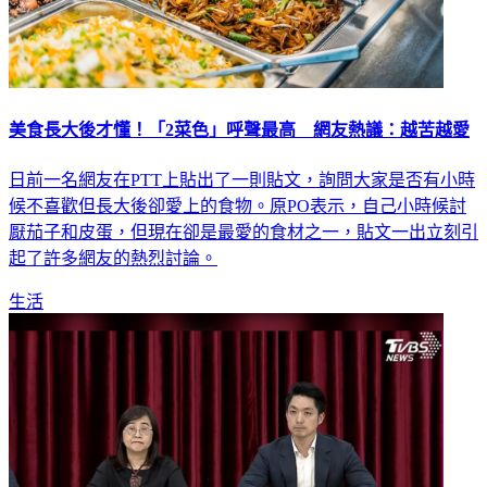
美食長大後才懂！「2菜色」呼聲最高 網友熱議：越苦越愛
日前一名網友在PTT上貼出了一則貼文，詢問大家是否有小時
候不喜歡但長大後卻愛上的食物。原PO表示，自己小時候討
厭茄子和皮蛋，但現在卻是最愛的食材之一，貼文一出立刻引
起了許多網友的熱烈討論。
生活