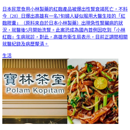
日本民眾食用小林製藥的紅麴產品被爆出性腎衰竭死亡，不料
今（28）日爆出高雄有一名7旬婦人疑似服用大醫生技的「紅
麴膠囊」（原料來自於日本小林製藥）出現急性腎臟病的狀
況，就醫後5月開始洗腎。此案恐成為國內首例因吃到「小林
紅麴」生病就診，對此，高雄市衛生局表示，目前正調閱相關
就醫紀錄及病歷釐清。
生活