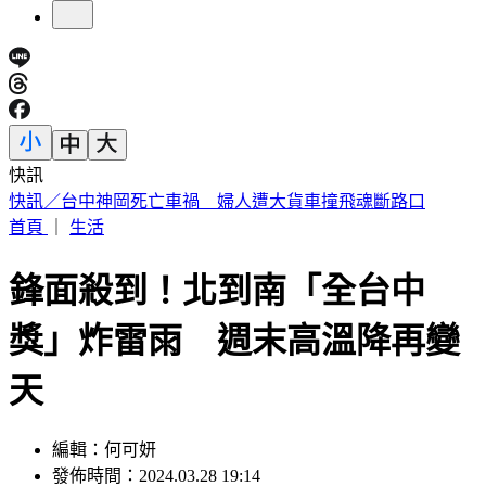
快訊
快訊／疑涉原鄉工程貪汙案 高雄市議員范織欽遭檢調約談
首頁
｜
生活
鋒面殺到！北到南「全台中
獎」炸雷雨 週末高溫降再變
天
編輯：何可妍
發佈時間：2024.03.28 19:14