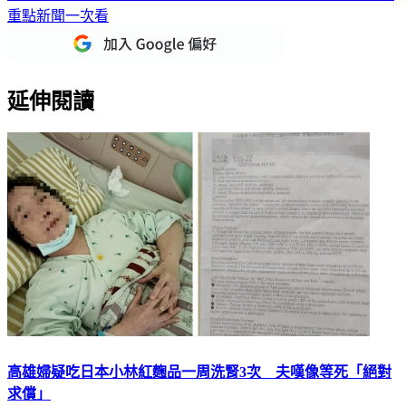
重點新聞一次看
延伸閱讀
高雄婦疑吃日本小林紅麴品一周洗腎3次 夫嘆像等死「絕對
求償」