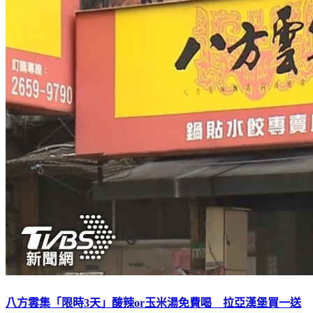
八方雲集「限時3天」酸辣or玉米湯免費喝 拉亞漢堡買一送