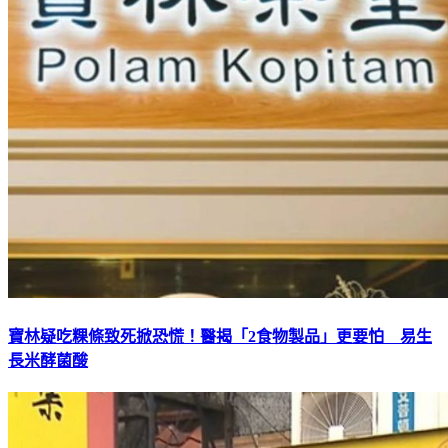
寶林疑吃粿條致死掀恐慌！醫揭「2食物製品」更要怕 易生
長米酵菌酸