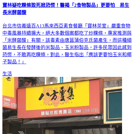
寶林疑吃粿條致死掀恐慌！醫揭「2食物製品」更要怕 易生
長米酵菌酸
台北市信義遠百A13馬來西亞素食餐廳「寶林茶室」嚴重食物
中毒風暴持續擴大，絕大多數個案都吃了炒粿條，專家推測與
「米酵菌酸」有關，該毒素由唐菖蒲伯克氏菌產生，而這種細
菌易生長在發酵後的米製品、玉米粉製品，許多民眾因此感到
恐慌，不敢再吃粿條，對此，醫生指出「應該更要怕玉米和椰
子製品！」
生活