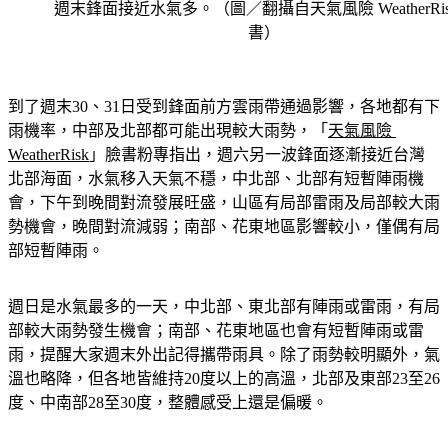
週末鋒面接近水氣多。（圖／翻攝自天氣風險 WeatherRi
書）
到了週末30、31日受到鋒面前方雲雨帶通過影響，各地都有下
雨機率，中部及北部都可能出現較大雨勢，「
天氣風險 
WeatherRisk
」臉書粉專指出，週六另一波鋒面逐漸接近台灣
北部海面，水氣移入天氣不穩，中北部、北部有短暫陣雨機
會，下午到晚間對流發展旺盛，山區有局部雷雨及局部較大雨
勢機會，晚間對流減弱；南部、花東地區影響較小，僅偶有局
部短暫陣雨。
週日是水氣最多的一天，中北部、東北部有陣雨或雷雨，有局
部較大雨勢發生機會；南部、花東地區也會有短暫陣雨或雷
雨，提醒大家週末外出記得攜帶雨具。除了雨勢較明顯外，氣
溫也略降，但各地皆維持20度以上的高溫，北部及東部23至26
度、中南部28至30度，整體感受上還是偏暖。