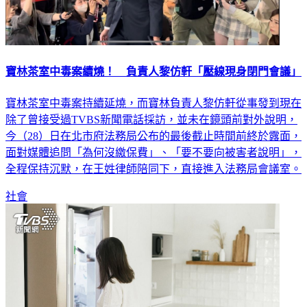
寶林茶室中毒案續燒！ 負責人黎仿軒「壓線現身閉門會議」
寶林茶室中毒案持續延燒，而寶林負責人黎仿軒從事發到現在
除了曾接受過TVBS新聞電話採訪，並未在鏡頭前對外說明，
今（28）日在北市府法務局公布的最後截止時間前終於露面，
面對媒體追問「為何沒繳保費」、「要不要向被害者說明」，
全程保持沉默，在王姓律師陪同下，直接進入法務局會議室。
社會