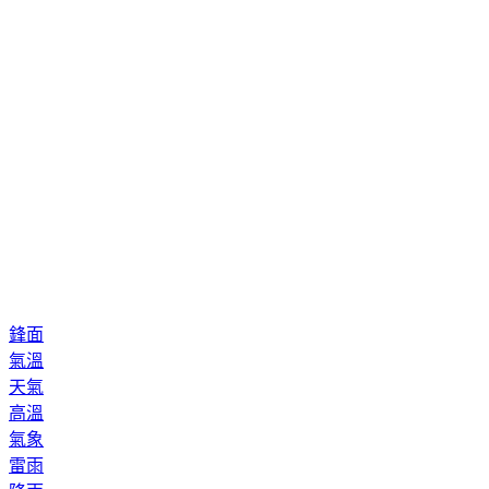
鋒面
氣溫
天氣
高溫
氣象
雷雨