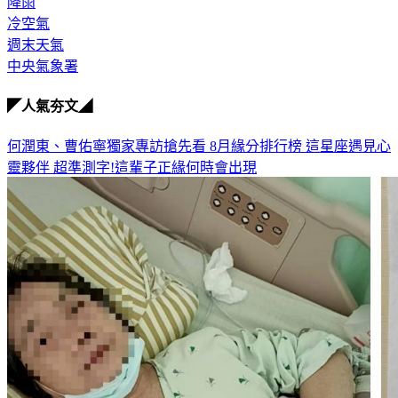
降雨
冷空氣
週末天氣
中央氣象署
◤人氣夯文◢
何潤東、曹佑寧獨家專訪搶先看
8月緣分排行榜 這星座遇見心
靈夥伴
超準測字!這輩子正緣何時會出現