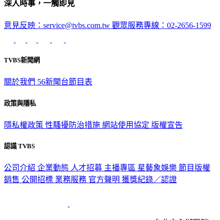
深入時事，一觸即見
意見反映：service@tvbs.com.tw
觀眾服務專線：02-2656-1599
TVBS新聞網
關於我們
56新聞台節目表
政策與隱私
隱私權政策
性騷擾防治措施
網站使用協定
版權宣告
認識 TVBS
公司介紹
企業動態
人才招募
主播專區
星藝象娛樂
節目版權
銷售
公開招標
業務服務
官方聲明
獲獎紀錄／認證