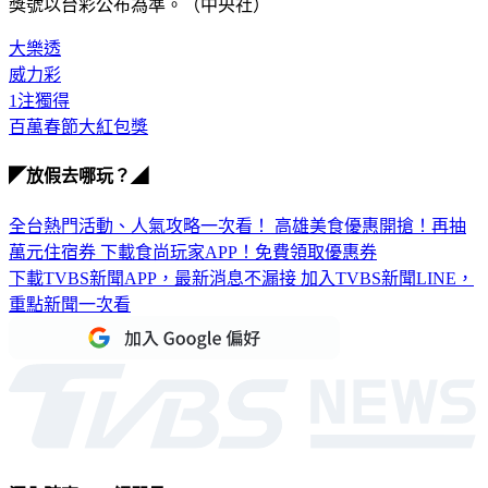
獎號以台彩公布為準。（中央社）
大樂透
威力彩
1注獨得
百萬春節大紅包獎
◤放假去哪玩？◢
全台熱門活動、人氣攻略一次看！
高雄美食優惠開搶！再抽
萬元住宿券
下載食尚玩家APP！免費領取優惠券
下載TVBS新聞APP，最新消息不漏接
加入TVBS新聞LINE，
重點新聞一次看