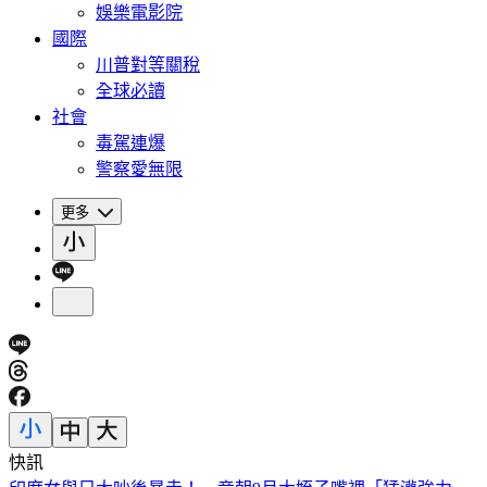
娛樂電影院
國際
川普對等關稅
全球必讀
社會
毒駕連爆
警察愛無限
更多
快訊