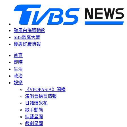
颱風白海豚動態
SBS歌謠大戰
優惠好康情報
首頁
即時
生活
政治
娛樂
《VPOPASIA》開播
演唱會搶票情報
日韓爆米花
歌手動態
綜藝星聞
戲劇星聞