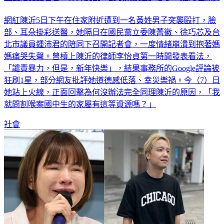
網紅陳沂5日下午在住家附近遭到一名黃姓男子突襲毆打，臉
部、耳朵掛彩送醫，她隔日在國民黨立委陳菁徽、徐巧芯及台
北市議員鍾沛君的陪同下召開記者會，一度情緒崩潰到抱著媽
媽痛哭失聲。曾槓上陳沂的律師李怡貞第一時間發表看法，
「譴責暴力，但是，新年快樂」，結果事務所的Google評論被
狂刷1星，部分網友批評她道德感低落、幸災樂禍。今（7）日
她站上火線，正面回擊為何沒辦法完全同理陳沂的原因，「我
就問割喉案國中生的家屬有這等資源嗎？」
社會