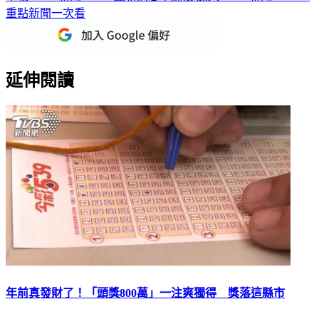
延伸閱讀
年前真發財了！「頭獎800萬」一注爽獨得 獎落這縣市
今彩539第113032期昨（6）日開獎，中獎號碼為06、13、16、