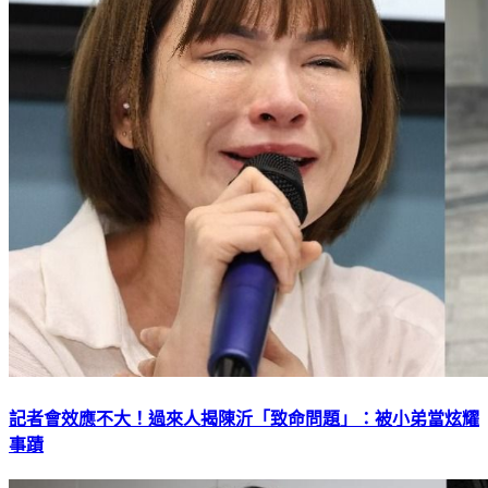
記者會效應不大！過來人揭陳沂「致命問題」：被小弟當炫耀
事蹟