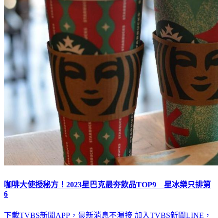
咖啡大使授秘方！2023星巴克最夯飲品TOP9 星冰樂只排第
6
下載TVBS新聞APP，最新消息不漏接
加入TVBS新聞LINE，
重點新聞一次看