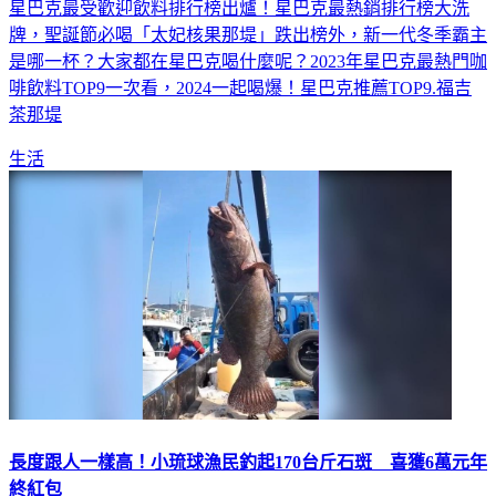
牌，聖誕節必喝「太妃核果那堤」跌出榜外，新一代冬季霸主
是哪一杯？大家都在星巴克喝什麼呢？2023年星巴克最熱門咖
啡飲料TOP9一次看，2024一起喝爆！星巴克推薦TOP9.福吉
茶那堤
生活
長度跟人一樣高！小琉球漁民釣起170台斤石斑 喜獲6萬元年
終紅包