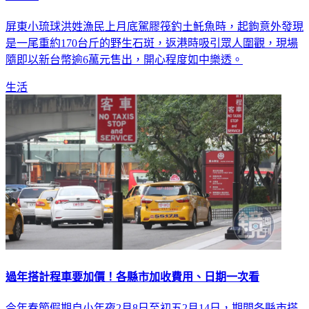
屏東小琉球洪姓漁民上月底駕膠筏釣土魠魚時，起鉤意外發現
是一尾重約170台斤的野生石斑，返港時吸引眾人圍觀，現場
隨即以新台幣逾6萬元售出，開心程度如中樂透。
生活
過年搭計程車要加價！各縣市加收費用、日期一次看
今年春節假期自小年夜2月8日至初五2月14日，期間各縣市搭
乘計程車需額外加收費用，如北北基每趟次加收30元，桃園每