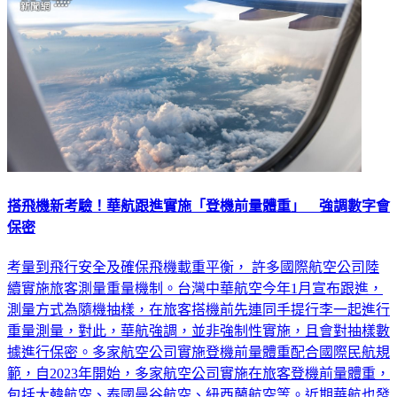
搭飛機新考驗！華航跟進實施「登機前量體重」 強調數字會
保密
考量到飛行安全及確保飛機載重平衡， 許多國際航空公司陸
續實施旅客測量重量機制。台灣中華航空今年1月宣布跟進，
測量方式為隨機抽樣，在旅客搭機前先連同手提行李一起進行
重量測量，對此，華航強調，並非強制性實施，且會對抽樣數
據進行保密。多家航空公司實施登機前量體重配合國際民航規
範，自2023年開始，多家航空公司實施在旅客登機前量體重，
包括大韓航空、泰國曼谷航空、紐西蘭航空等。近期華航也發
布公告，表示為了維護航空安全跟進規範，部分航班已開始實