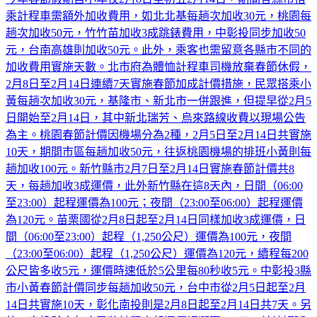
趟次加收50元，竹竹苗加收3成跳錶費用，中彰投同步加收50
元，台南高雄則加收50元。此外，乘客也需留意各縣市不同的
加收費用實施天數。北市府為體恤計程車司機放棄春節休假，
2月8日至2月14日連續7天實施春節加成計價措施，民眾搭乘小
黃每趟次加收30元，基隆市、新北市一併跟進，但提早從2月5
日開始至2月14日，其中新北瑞芳、烏來路線收費以現場公告
為主。桃園春節計價因機場分為2種，2月5日至2月14日共實施
10天，期間市區每趟加收50元，往返桃園機場的排班小黃則每
趟加收100元。新竹縣市2月7日至2月14日實施春節計價共8
天，每趟加收3成運價，此外新竹縣在這8天內，日間（06:00
至23:00）起程運價為100元；夜間（23:00至06:00）起程運價
為120元。苗栗國從2月8日起至2月14日同樣加收3成運價，日
間（06:00至23:00）起程（1,250公尺）運價為100元，夜間
（23:00至06:00）起程（1,250公尺）運價為120元，續程每200
公尺皆多收5元，運價時速低於5公里每80秒收5元。中彰投3縣
市小黃春節計價同步每趟加收50元，台中市從2月5日起至2月
14日共實施10天，彰化南投則是2月8日起至2月14日共7天。另
外，南投縣去年底已將計程車起運價調漲至100元，並縮短延