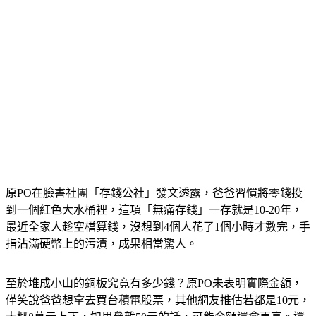
原PO在臉書社團「存錢公社」發文透露，爸爸習慣將零錢投
到一個紅色大水桶裡，這項「無痛存錢」一存就是10-20年，
最近全家人趁空檔算錢，沒想到4個人花了1個小時才數完，手
指沾滿硬幣上的污漬，成果相當驚人。
至於堆成小山的銅板究竟有多少錢？原PO未表明實際金額，
僅笑說爸爸想拿去買台積電股票，其他網友推估若都是10元，
大概8萬元上下，如果參雜50元的話，可能金額還會更高。還