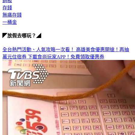
存錢
無痛存錢
一桶金
◤放假去哪玩？◢
全台熱門活動、人氣攻略一次看！
高雄美食優惠開搶！再抽
萬元住宿券
下載食尚玩家APP！免費領取優惠券