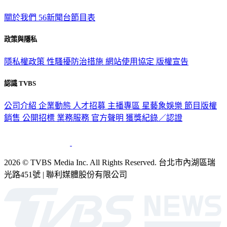
關於我們
56新聞台節目表
政策與隱私
隱私權政策
性騷擾防治措施
網站使用協定
版權宣告
認識 TVBS
公司介紹
企業動態
人才招募
主播專區
星藝象娛樂
節目版權
銷售
公開招標
業務服務
官方聲明
獲獎紀錄／認證
2026 © TVBS Media Inc. All Rights Reserved. 台北市內湖區瑞
光路451號 | 聯利媒體股份有限公司