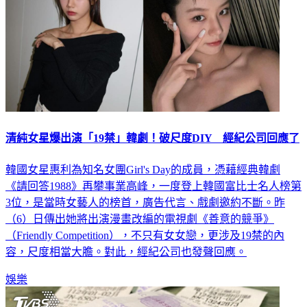
清純女星爆出演「19禁」韓劇！破尺度DIY 經紀公司回應了
韓國女星惠利為知名女團Girl's Day的成員，憑藉經典韓劇
《請回答1988》再攀事業高峰，一度登上韓國富比士名人榜第
3位，是當時女藝人的榜首，廣告代言、戲劇邀約不斷。昨
（6）日傳出她將出演漫畫改編的電視劇《善意的競爭》
（Friendly Competition），不只有女女戀，更涉及19禁的內
容，尺度相當大膽。對此，經紀公司也發聲回應。
娛樂