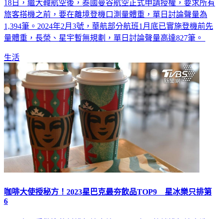
旅客搭機之前，要在離境登機口測量體重，單日討論聲量為
1,394筆。2024年2月3號，華航部分航班1月底已實施登機前先
量體重，長榮、星宇暫無規劃，單日討論聲量高達827筆。
生活
咖啡大使授秘方！2023星巴克最夯飲品TOP9 星冰樂只排第
6
星巴克最受歡迎飲料排行榜出爐！星巴克最熱銷排行榜大洗