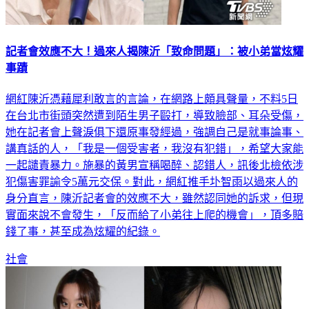
記者會效應不大！過來人揭陳沂「致命問題」：被小弟當炫耀
事蹟
網紅陳沂憑藉犀利敢言的言論，在網路上頗具聲量，不料5日
在台北市街頭突然遭到陌生男子毆打，導致臉部、耳朵受傷，
她在記者會上聲淚俱下還原事發經過，強調自己是就事論事、
講真話的人，「我是一個受害者，我沒有犯錯」，希望大家能
一起譴責暴力。施暴的黃男宣稱喝醉、認錯人，訊後北檢依涉
犯傷害罪諭令5萬元交保。對此，網紅推手圤智雨以過來人的
身分直言，陳沂記者會的效應不大，雖然認同她的訴求，但現
實面來說不會發生，「反而給了小弟往上爬的機會」，頂多賠
錢了事，甚至成為炫耀的紀錄。
社會