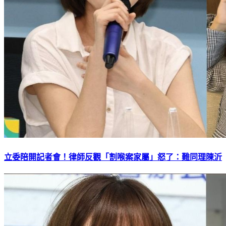
立委陪開記者會！律師反觀「割喉案家屬」怒了：難同理陳沂