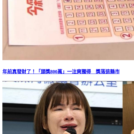
年前真發財了！「頭獎800萬」一注爽獨得 獎落這縣市