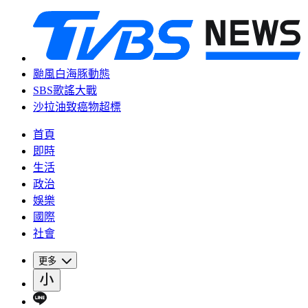
颱風白海豚動態
SBS歌謠大戰
沙拉油致癌物超標
首頁
即時
生活
政治
娛樂
國際
社會
更多