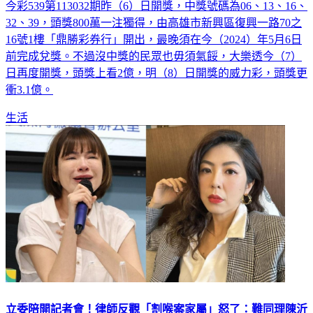
32、39，頭獎800萬一注獨得，由高雄市新興區復興一路70之
16號1樓「鼎勝彩券行」開出，最晚須在今（2024）年5月6日
前完成兌獎。不過沒中獎的民眾也毋須氣餒，大樂透今（7）
日再度開獎，頭獎上看2億，明（8）日開獎的威力彩，頭獎更
衝3.1億。
生活
立委陪開記者會！律師反觀「割喉案家屬」怒了：難同理陳沂