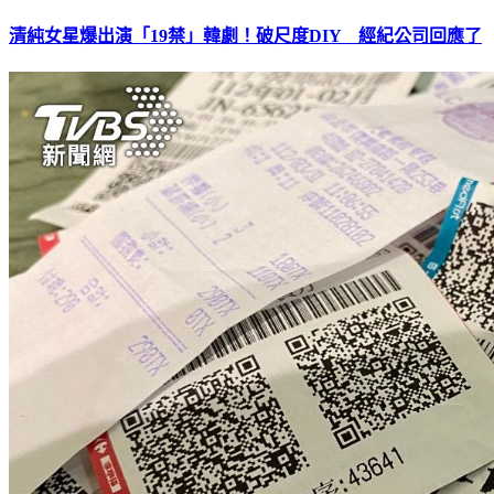
清純女星爆出演「19禁」韓劇！破尺度DIY 經紀公司回應了