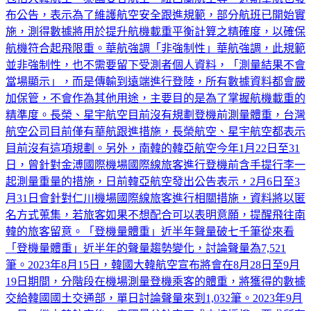
施，測得數據將用於提升航機載重平衡計算之精確度，以確保
航機符合起飛限重。華航強調「非強制性」華航強調，此規範
並非強制性，也不需要留下受測者個人資料，「測量結果不會
當場顯示」，而是傳輸到遠端進行登陸，所有數據資料都會嚴
加保管，不會作為其他用途，主要目的是為了掌握航機載重的
精準度。長榮、星宇航空目前沒有規劃登機前測量體重，台灣
航空公司目前僅有華航跟進措施，長榮航空、星宇航空都表示
目前沒有這項規劃。另外，南韓的韓亞航空今年1月22日至31
日，曾針對金溥國際機場國際線旅客進行登機前含手提行李一
起測量重量的措施，日前韓亞航空發出公告表示，2月6日至3
月31日會針對仁川機場國際線旅客進行相關措施，資料將以匿
名方式蒐集，若旅客如果不想配合可以表明意願，提醒飛往南
韓的旅客留意。「登機量體重」近半年聲量破七千筆從來看
「登機量體重」近半年的聲量趨勢變化，討論聲量為7,521
筆。2023年8月15日，韓國大韓航空宣布將會在8月28日至9月
19日期間，分階段在機場測量登機乘客的體重，將獲得的數據
交給韓國國土交通部，單日討論聲量來到1,032筆。2023年9月
18日，繼大韓航空後，泰國曼谷航空正式申請授權，要求所有