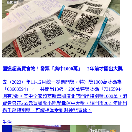
國道超商買食物！發票「爽中1000萬」 2年前才開出大獎
去（2023）年11-12月統一發票開獎，特別獎1000萬號碼為
「63603594」，一共開出13張，200萬特獎號碼「73155944」
則有7張。其中全家超商新營國道北店開出特別獎1000萬，消
費者只花265元買餐飲小吃就幸運中大獎，該門市2021年開出
過千萬特別獎，可謂相當受到財神爺青睞。
生活