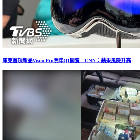
庫克首項新品Vison Pro明年Q1開賣 CNN：蘋果風險升高