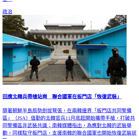
政治
回應北韓兵帶槍站崗 聯合國軍在板門店「恢復武裝」
隨著朝鮮半島局勢劍拔弩張，在兩韓邊界「板門店共同警備
區」（JSA）值勤的北韓官兵11月底起開始攜帶手槍，打破共
同警備區非武裝共識；南韓媒體指出，為應對北韓的武裝舉
動，同樣駐守板門店、支援南韓的聯合國軍也開始恢復武裝狀