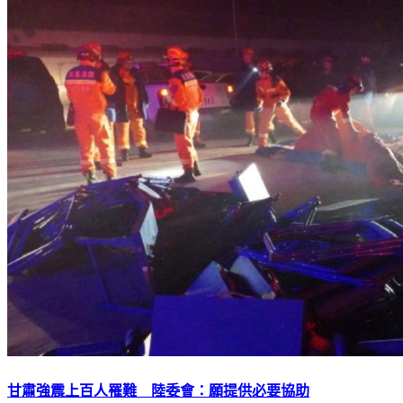
甘肅強震上百人罹難 陸委會：願提供必要協助