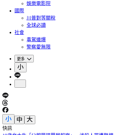
娛樂電影院
國際
川普對等關稅
全球必讀
社會
毒駕連爆
警察愛無限
更多
快訊