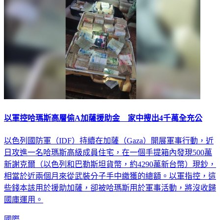
以軍控哈瑪斯高層偷A加薩援助金 家中搜出4千萬全充公
以色列國防軍（IDF）持續在加薩（Gaza）開展軍事行動，近
日攻進一名哈瑪斯高級成員住宅，在一個手提箱內發現500萬
新謝克爾（以色列和巴勒斯坦貨幣，約4290萬新台幣）現鈔，
相當於近兩個月來從武裝分子手中繳獲的總額。以軍指控，這
些錢本該用於援助加薩，卻被哈瑪斯用於軍事活動，將沒收歸
國庫運用。
國際