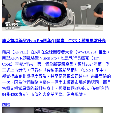
庫克首項新品Vison Pro明年Q1開賣 CNN：蘋果風險升高
蘋果（APPLE）在6月在全球開發者大會（WWDC23）推出，
新型AR/VR頭戴裝置 Vision Pro，也是執行長庫克（Tim
Cook）掌權7年來，第一個全新硬體產品，預計2024年第一季
正式上市銷售。但看在《有線電視新聞網》（CNN）眼中，
卻覺得庫克此舉極度冒險，甚至是蘋果公司這些年來最冒險的
一次，因為他們將賭注壓在一個尚未獲得市場普遍認同，而且
售價又相當昂貴的新科技身上，恐讓這個3兆美元（約新台幣
94兆4300億元）市值的大企業面臨非常高風險。
國際