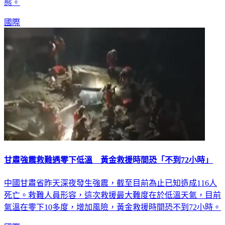
態。
國際
甘肅強震救難遇零下低溫 黃金救援時間恐「不到72小時」
中國甘肅省昨天深夜發生強震，截至目前為止已知造成116人
死亡。救難人員形容，這次救援最大難度在於低溫天氣，目前
氣溫在零下10多度，增加風險，黃金救援時間恐不到72小時。