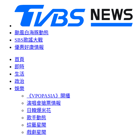
颱風白海豚動態
SBS歌謠大戰
優惠好康情報
首頁
即時
生活
政治
娛樂
《VPOPASIA》開播
演唱會搶票情報
日韓爆米花
歌手動態
綜藝星聞
戲劇星聞