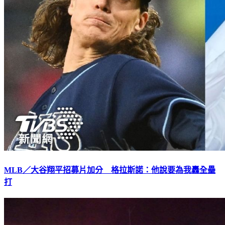
MLB／大谷翔平招募片加分 格拉斯諾：他說要為我轟全壘
打