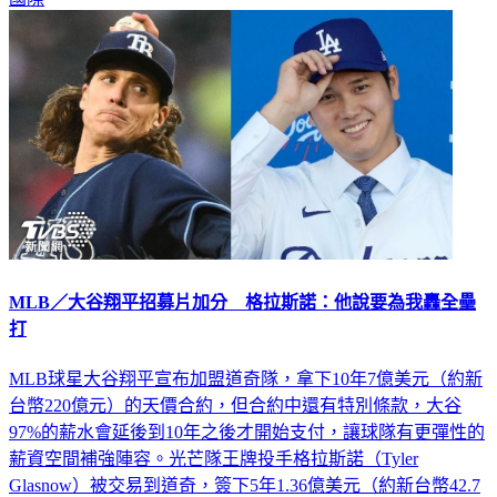
MLB／大谷翔平招募片加分 格拉斯諾：他說要為我轟全壘
打
MLB球星大谷翔平宣布加盟道奇隊，拿下10年7億美元（約新
台幣220億元）的天價合約，但合約中還有特別條款，大谷
97%的薪水會延後到10年之後才開始支付，讓球隊有更彈性的
薪資空間補強陣容。光芒隊王牌投手格拉斯諾（Tyler
Glasnow）被交易到道奇，簽下5年1.36億美元（約新台幣42.7