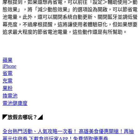
摩根提到，如果還想再省電，可以前往「設定＞輔助使用＞動
態效果」，將「減少動態效果」的選項設為開啟，可以節省電
池電量。此外，還可以關閉系統自動更新、關閉藍牙並調低螢
幕亮度，不過摩根提醒，這將讓使用者體驗惡化，但如果想要
追求最大程度的節省電池電量，這些動作還是有所幫助。
蘋果
iPhone
省電
充電
果粉
換電池
電池健康度
◤放假去哪玩？◢
全台熱門活動、人氣攻略一次看！
高雄美食優惠開搶！再抽
萬元住宿券
下載食尚玩家APP！免費領取優惠券