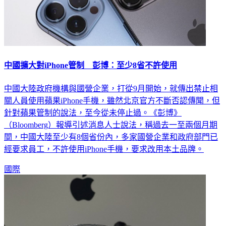
中國擴大對iPhone管制 彭博：至少8省不許使用
中國大陸政府機構與國營企業，打從9月開始，就傳出禁止相
關人員使用蘋果iPhone手機，雖然北京官方不斷否認傳聞，但
針對蘋果管制的說法，至今從未停止過。《彭博》
（Bloomberg）報導引述消息人士說法，稱過去一至兩個月期
間，中國大陸至少有8個省份內，多家國營企業和政府部門已
經要求員工，不許使用iPhone手機，要求改用本土品牌。
國際