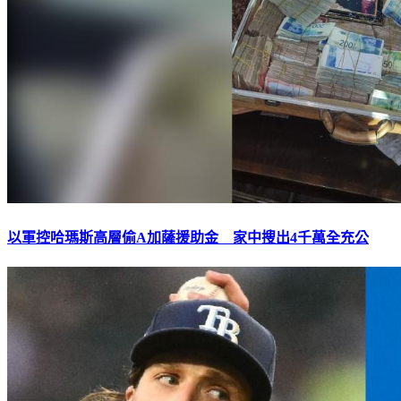
以軍控哈瑪斯高層偷A加薩援助金 家中搜出4千萬全充公