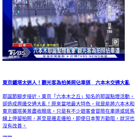
東京鐵塔太迷人！觀光客為拍美照佔車道 六本木交通大亂
耶誕節腳步接近，東京「六本木之丘」知名的耶誕點燈活動，
卻造成周邊交通大亂！原來當地最大特色，就是能將六本木和
東京鐵塔美景盡收眼底，只是有不少遊客會冒險在車道或斑馬
線上停留拍照，甚至是邊走邊拍，即使日本警方勸阻，狀況也
沒有改善。