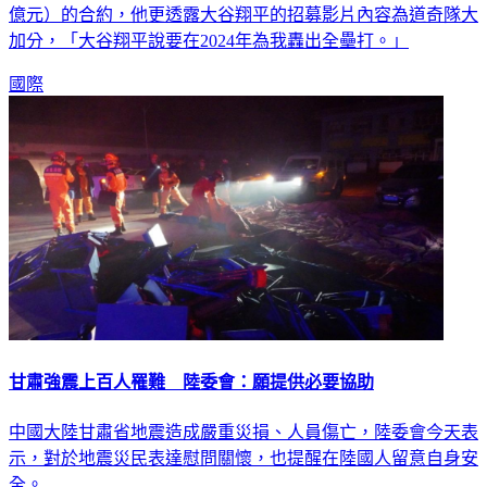
億元）的合約，他更透露大谷翔平的招募影片內容為道奇隊大
加分，「大谷翔平說要在2024年為我轟出全壘打。」
國際
甘肅強震上百人罹難 陸委會：願提供必要協助
中國大陸甘肅省地震造成嚴重災損、人員傷亡，陸委會今天表
示，對於地震災民表達慰問關懷，也提醒在陸國人留意自身安
全。