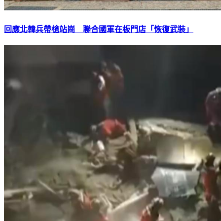
回應北韓兵帶槍站崗 聯合國軍在板門店「恢復武裝」