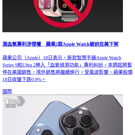
測血氧專利涉侵權 蘋果2款Apple Watch被迫在美下架
蘋果公司（Apple）18日表示，新款智慧手錶Apple Watch
Series 9和Ultra 2捲入「血氧偵測功能」專利糾紛，本週起將暫
停在美國銷售，境外銷售將繼續進行。受風波影響，蘋果股價
18日收盤下跌0.9%。
國際