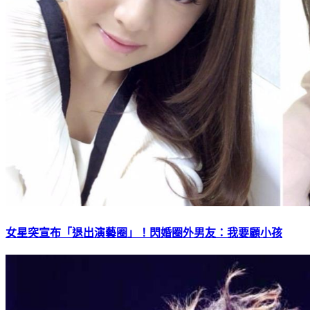
女星突宣布「退出演藝圈」！閃婚圈外男友：我要顧小孩