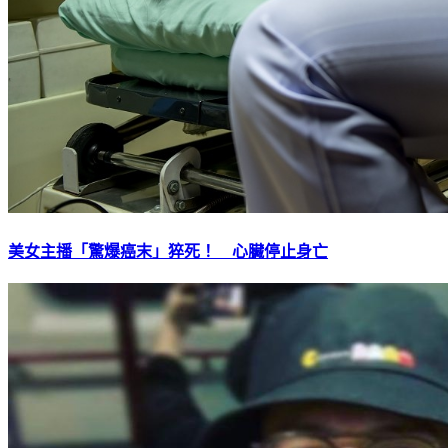
美女主播「驚爆癌末」猝死！ 心臟停止身亡