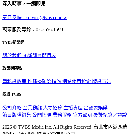
深入時事，一觸即見
意見反映：service@tvbs.com.tw
觀眾服務專線：02-2656-1599
TVBS新聞網
關於我們
56新聞台節目表
政策與隱私
隱私權政策
性騷擾防治措施
網站使用協定
版權宣告
認識 TVBS
公司介紹
企業動態
人才招募
主播專區
星藝象娛樂
節目版權銷售
公開招標
業務服務
官方聲明
獲獎紀錄／認證
2026 © TVBS Media Inc. All Rights Reserved. 台北市內湖區瑞