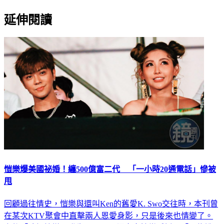
延伸閱讀
愷樂爆美國祕婚！纏500億富二代 「一小時20通電話」慘被
甩
回顧過往情史，愷樂與還叫Ken的舊愛K. Swo交往時，本刊曾
在某次KTV聚會中直擊兩人恩愛身影，只是後來也情變了。