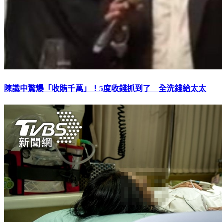
陳識中驚爆「收賄千萬」！5度收錢抓到了 全洗錢給太太