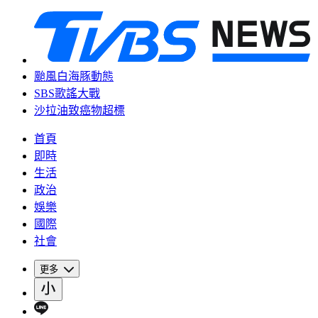
颱風白海豚動態
SBS歌謠大戰
沙拉油致癌物超標
首頁
即時
生活
政治
娛樂
國際
社會
更多