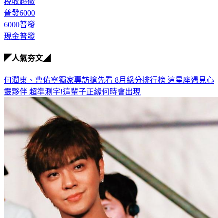
稅收超徵
普發6000
6000普發
現金普發
◤人氣夯文◢
何潤東、曹佑寧獨家專訪搶先看
8月緣分排行榜 這星座遇見心
靈夥伴
超準測字!這輩子正緣何時會出現