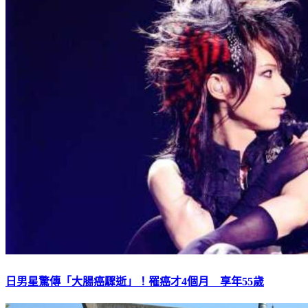
日男星驚傳「大腸癌驟逝」！罹癌才4個月 享年55歲