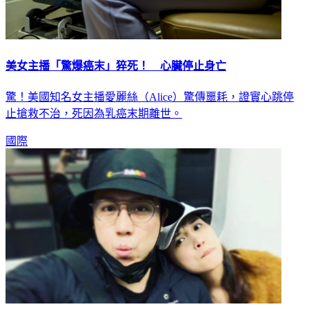
美女主播「驚爆癌末」猝死！ 心臟停止身亡
驚！美國知名女主播愛麗絲（Alice）驚傳噩耗，證實心跳停
止搶救不治，死因為乳癌末期離世。
國際