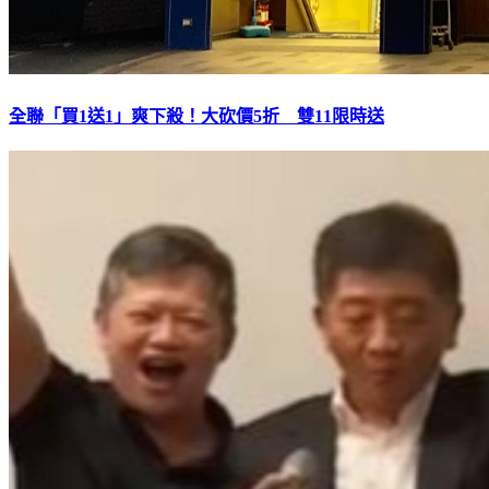
全聯「買1送1」爽下殺！大砍價5折 雙11限時送