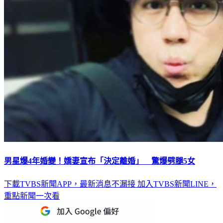
男星爆4年婚變！嬌妻宣布「決定離婚」 驚爆劈腿5女
下載TVBS新聞APP，最新消息不漏接
加入TVBS新聞LINE，
重點新聞一次看