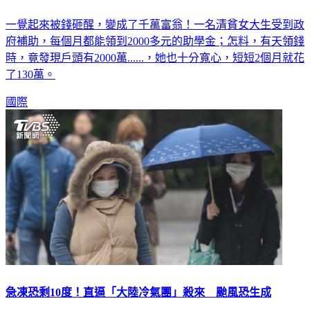
一覺起來被錢砸醒，變成了千萬富翁！一名清貧女大生受到政
府補助，每個月都能領到2000多元的助學金；怎料，有天領錢
時，竟發現戶頭有2000萬......，她也十分寬心，短短2個月就花
了130萬。
國際
急凍恐剩10度！直逼「大陸冷氣團」殺來 颱風恐生成