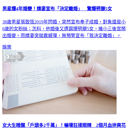
男星爆4年婚變！嬌妻宣布「決定離婚」 驚爆劈腿5女
38歲男星張致恆2019年閃婚，突然宣布奉子成婚，對象還是小
6歲的女粉絲；怎料，他婚後又遭踢爆劈腿5女，擁小三後宮鬧
出婚變。而嬌妻突拋震撼彈，無預警宣布「我決定離婚」。
娛樂
女大生睡醒「戶頭多2千萬」！嚇壞狂揉眼睛 2個月血拚爽花