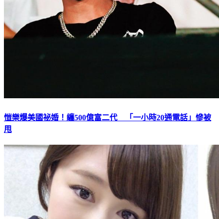
愷樂爆美國祕婚！纏500億富二代 「一小時20通電話」慘被
甩