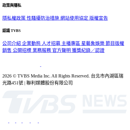
政策與隱私
隱私權政策
性騷擾防治措施
網站使用協定
版權宣告
認識 TVBS
公司介紹
企業動態
人才招募
主播專區
星藝象娛樂
節目版權
銷售
公開招標
業務服務
官方聲明
獲獎紀錄／認證
2026 © TVBS Media Inc. All Rights Reserved. 台北市內湖區瑞
光路451號 | 聯利媒體股份有限公司