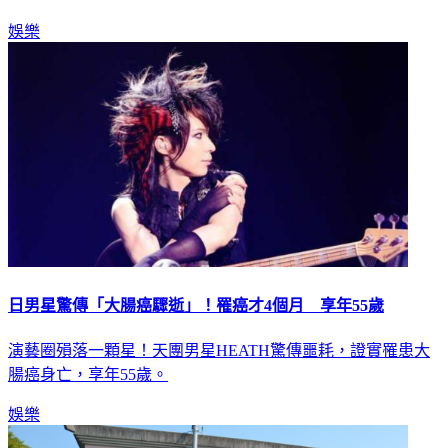
娛樂
日男星驚傳「大腸癌驟逝」！罹癌才4個月 享年55歲
演藝圈殞落一顆星！天團男星HEATH驚傳噩耗，證實罹患大
腸癌身亡，享年55歲。
娛樂