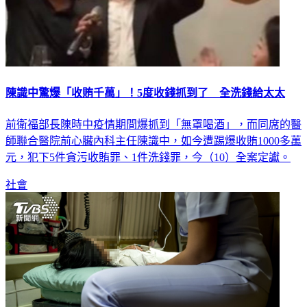
陳識中驚爆「收賄千萬」！5度收錢抓到了 全洗錢給太太
前衛福部長陳時中疫情期間爆抓到「無罩喝酒」，而同席的醫
師聯合醫院前心臟內科主任陳識中，如今遭踢爆收賄1000多萬
元，犯下5件貪污收賄罪、1件洗錢罪，今（10）全案定讞。
社會