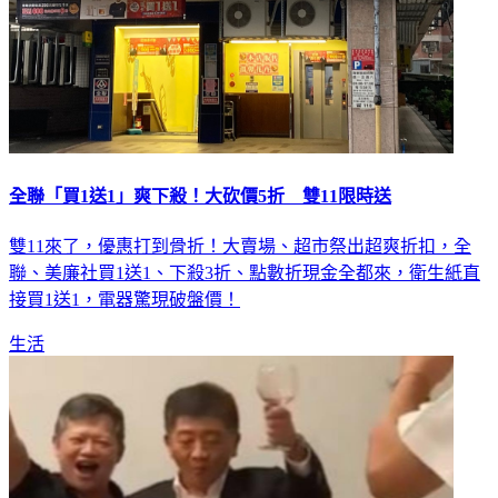
全聯「買1送1」爽下殺！大砍價5折 雙11限時送
雙11來了，優惠打到骨折！大賣場、超市祭出超爽折扣，全
聯、美廉社買1送1、下殺3折、點數折現金全都來，衛生紙直
接買1送1，電器驚現破盤價！
生活