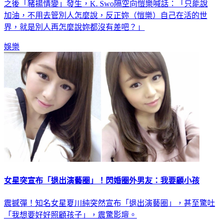
之後「豬揚情變」發生，K. Swo隔空向愷樂喊話：「只能說
加油，不用去管別人怎麼說，反正妳（愷樂）自己在活的世
界，就是別人再怎麼說妳都沒有差吧？」
娛樂
女星突宣布「退出演藝圈」！閃婚圈外男友：我要顧小孩
震撼彈！知名女星夏川純突然宣布「退出演藝圈」，甚至驚吐
「我想要好好照顧孩子」，震驚影壇。