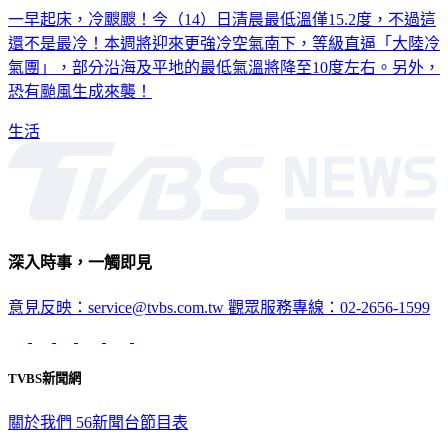
一早起床，冷颼颼！今（14）日清晨最低溫僅15.2度，不過這
還不是最冷！本週將迎來更強冷空氣南下，等級直逼「大陸冷
氣團」，部分沿海及平地的最低氣溫將降至10度左右。另外，
恐有颱風生成來襲！
生活
深入時事，一觸即見
意見反映：service@tvbs.com.tw
觀眾服務專線：02-2656-1599
TVBS新聞網
關於我們
56新聞台節目表