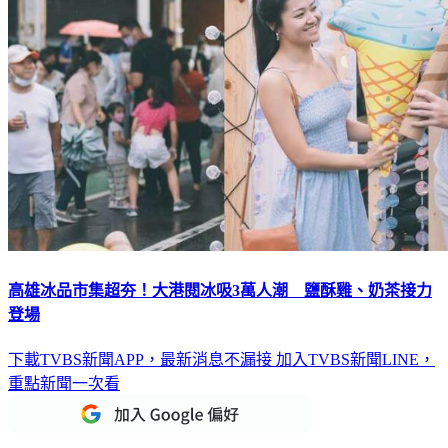
高雄冰品市集超夯！大港閱冰吸3萬人潮 鹽酥雞、奶茶接力
登場
下載TVBS新聞APP，最新消息不漏接
加入TVBS新聞LINE，
重點新聞一次看