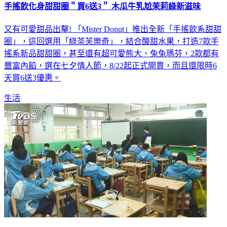
手搖飲化身甜甜圈＂買6送3＂ 木瓜牛乳尬茉莉綠新滋味
又有可愛甜品出擊! 「Mister Donut」推出全新「手搖飲系甜甜
圈」，這回選用「綠茶芙樂奇」，結合酸甜水果，打造7款手
搖系新品甜甜圈，甚至還有超可愛熊大、兔兔瑪芬，2款都有
豐富內餡，選在七夕情人節，8/22起正式開賣，而且還限時6
天買6送3優惠。
生活