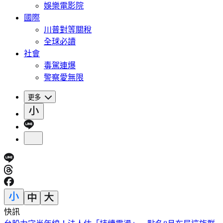
娛樂電影院
國際
川普對等關稅
全球必讀
社會
毒駕連爆
警察愛無限
更多
快訊