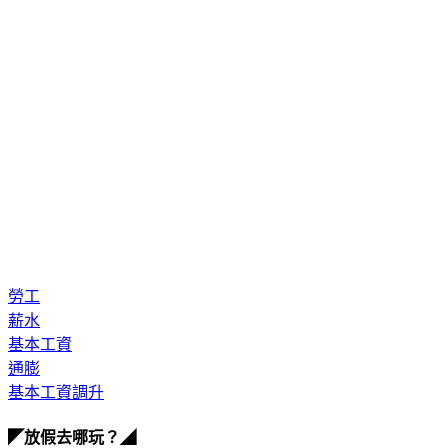
勞工
薪水
基本工資
通膨
基本工資調升
◤放假去哪玩？◢