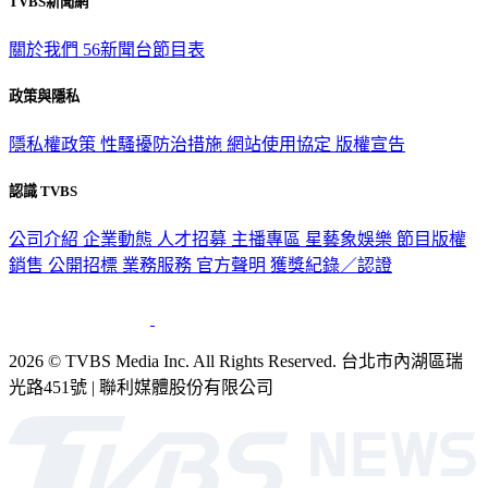
TVBS新聞網
關於我們
56新聞台節目表
政策與隱私
隱私權政策
性騷擾防治措施
網站使用協定
版權宣告
認識 TVBS
公司介紹
企業動態
人才招募
主播專區
星藝象娛樂
節目版權
銷售
公開招標
業務服務
官方聲明
獲獎紀錄／認證
2026 © TVBS Media Inc. All Rights Reserved. 台北市內湖區瑞
光路451號 | 聯利媒體股份有限公司