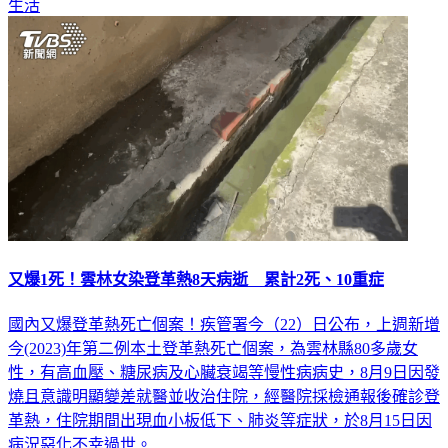
生活
又爆1死！雲林女染登革熱8天病逝 累計2死、10重症
國內又爆登革熱死亡個案！疾管署今（22）日公布，上週新增
今(2023)年第二例本土登革熱死亡個案，為雲林縣80多歲女
性，有高血壓、糖尿病及心臟衰竭等慢性病病史，8月9日因發
燒且意識明顯變差就醫並收治住院，經醫院採檢通報後確診登
革熱，住院期間出現血小板低下、肺炎等症狀，於8月15日因
病況惡化不幸過世。