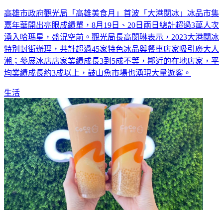
高雄市政府觀光局「高雄美食月」首波「大港閱冰」冰品市集
嘉年華開出亮眼成績單，8月19日、20日兩日總計超過3萬人次
湧入哈瑪星，盛況空前。觀光局長高閔琳表示，2023大港閱冰
特別封街辦理，共計超過45家特色冰品與餐車店家吸引廣大人
潮；參展冰店店家業績成長3到5成不等，鄰近的在地店家，平
均業績成長約3成以上，鼓山魚市場也湧現大量遊客。
生活