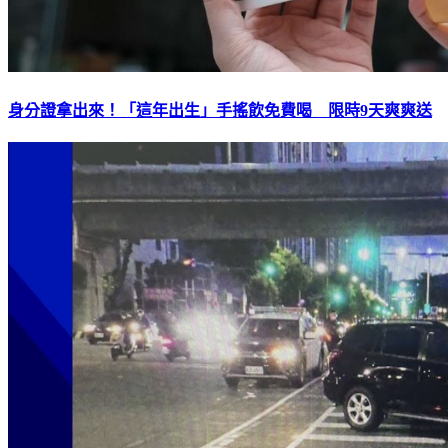
身分證拿出來！「這年出生」手搖飲免費喝 限時9天爽爽送