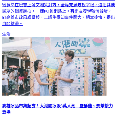
後竟然在臉書上發文嘲笑對方，全篇充滿歧視字眼，還把其他
民眾的個資翻拍，一樣PO到網路上。有網友發現轉發論壇，
向高雄市政風處舉報，工讀生得知事件鬧大，相當後悔，提出
自願離職。
生活
高雄冰品市集超夯！大港閱冰吸3萬人潮 鹽酥雞、奶茶接力
登場