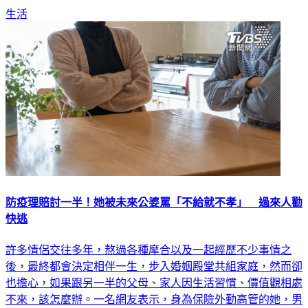
生活
防疫理賠討一半！她被未來公婆罵「不給就不孝」 過來人勸
快逃
許多情侶交往多年，熬過各種摩合以及一起經歷不少事情之
後，最終都會決定相伴一生，步入婚姻殿堂共組家庭，然而卻
也擔心，如果跟另一半的父母、家人因生活習慣、價值觀相處
不來，該怎麼辦。一名網友表示，身為保險外勤高管的她，男