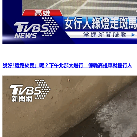
說好｢還路於民」呢？下午北部大遊行 傍晚高雄車就撞行人