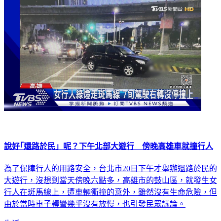
說好｢還路於民」呢？下午北部大遊行 傍晚高雄車就撞行人
為了保障行人的用路安全，台北市20日下午才舉辦還路於民的
大遊行，沒想到當天傍晚六點多，高雄市的鼓山區，就發生女
行人在斑馬線上，遭車輛衝撞的意外，雖然沒有生命危險，但
由於當時車子轉彎幾乎沒有放慢，也引發民眾議論。