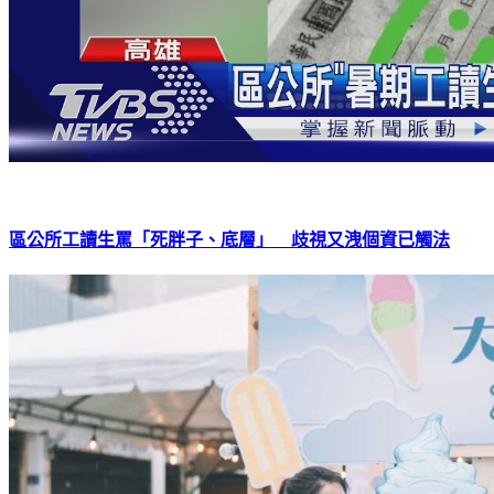
區公所工讀生罵「死胖子、底層」 歧視又洩個資已觸法