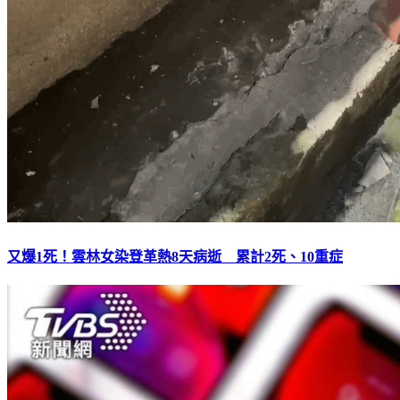
又爆1死！雲林女染登革熱8天病逝 累計2死、10重症