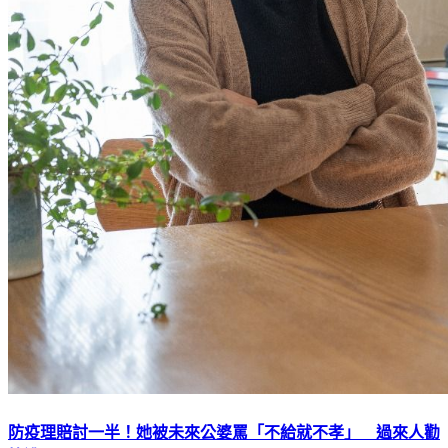
防疫理賠討一半！她被未來公婆罵「不給就不孝」 過來人勸