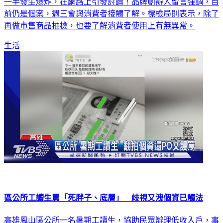
一半發生爆炸，在網路上引發討論！品牌創辦人留言強調，目
前仍是個案，週三會與消費者接觸了解。標檢局則表示，除了
再做市售商品抽檢，也要了解消費者使用上有無異常。
生活
區公所工讀生罵「死胖子、底層」 歧視又洩個資已觸法
高雄鳳山區公所一名暑期工讀生，協助民眾辦理低收入戶，事