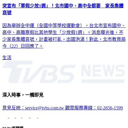
突宣布「寒假少放1週」！北市國中、高中全都要 家長集體
哀號
因為舉辦全中運（全國中等學校運動會），台北市宣布國中、
高中、高職寒假比其他學生「少放假1週」。消息曝光後，不
少家長集體哀號，計畫被打亂，出國泡湯！對此，北市教育局
今（22）日回應了。
生活
深入時事，一觸即見
意見反映：service@tvbs.com.tw
觀眾服務專線：02-2656-1599