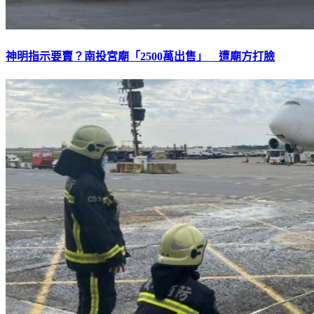
神明指示要賣？南投宮廟「2500萬出售」 遭廟方打臉