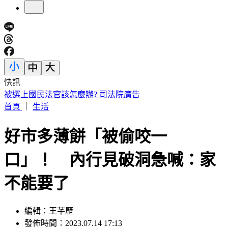
快訊
IU無預警召喚前男友 韓網替「她」心疼：很不舒服
首頁
｜
生活
好市多薄餅「被偷咬一
口」！ 內行見破洞急喊：家
不能要了
編輯：王芊歷
發佈時間：2023.07.14 17:13