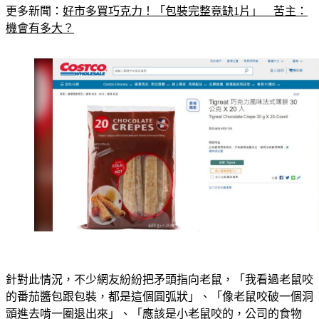
更多新聞：
好市多買巧克力！「包裝完整竟缺1片」　苦主：
機會有多大？
針對此情況，不少網友紛紛把矛頭指向老鼠，「我看過老鼠咬
的番茄醬包跟包裝，都是這個圓弧狀」、「像老鼠咬破一個洞
頭進去啃一圈退出來」、「應該是小老鼠咬的，公司的食物