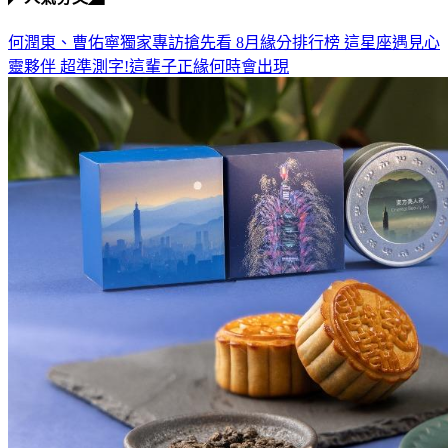
何潤東、曹佑寧獨家專訪搶先看
8月緣分排行榜 這星座遇見心
靈夥伴
超準測字!這輩子正緣何時會出現