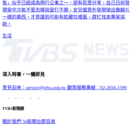
氣」似乎已經成為例行公事之一，卻有民眾分享，自己日前發
現家中冷氣不管怎樣就是打不開，女兒還意外發現掉出像鱗片
一樣的東西，才意識到可能有蛇藏在裡面，趕忙找來專家協
助。
生活
深入時事，一觸即見
意見反映：service@tvbs.com.tw
觀眾服務專線：02-2656-1599
TVBS新聞網
關於我們
56新聞台節目表