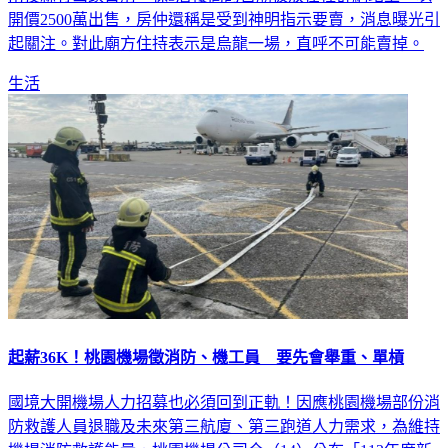
開價2500萬出售，房仲還稱是受到神明指示要賣，消息曝光引
起關注。對此廟方住持表示是烏龍一場，直呼不可能賣掉。
生活
起薪36K！桃園機場徵消防、機工員 要先會舉重、單槓
國境大開機場人力招募也必須回到正軌！因應桃園機場部份消
防救護人員退職及未來第三航廈、第三跑道人力需求，為維持