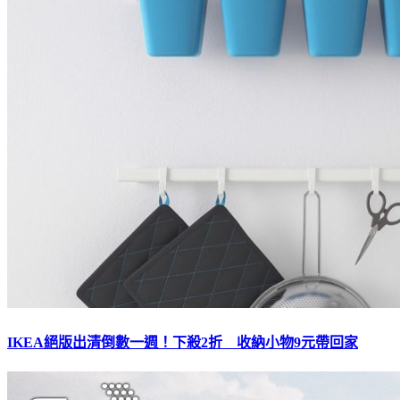
IKEA絕版出清倒數一週！下殺2折 收納小物9元帶回家