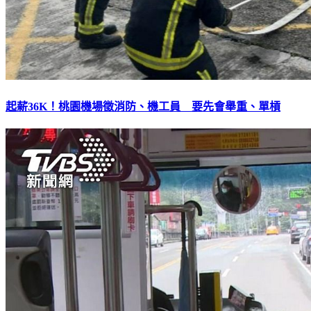
起薪36K！桃園機場徵消防、機工員 要先會舉重、單槓