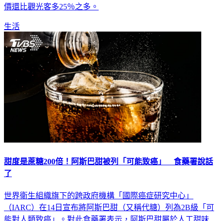
價還比觀光客多25％之多。
生活
甜度是蔗糖200倍！阿斯巴甜被列「可能致癌」 食藥署說話
了
世界衛生組織旗下的跨政府機構「國際癌症研究中心」
（IARC）在14日宣布將阿斯巴甜（又稱代糖）列為2B級「可
能對人類致癌」。對此食藥署表示，阿斯巴甜屬於人工甜味