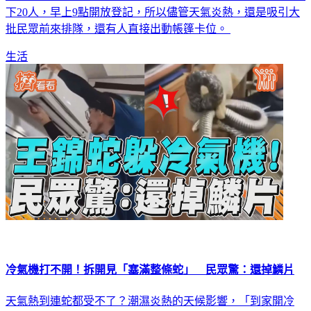
下20人，早上9點開放登記，所以儘管天氣炎熱，還是吸引大
批民眾前來排隊，還有人直接出動帳篷卡位。
生活
冷氣機打不開！拆開見「塞滿整條蛇」 民眾驚：還掉鱗片
天氣熱到連蛇都受不了？潮濕炎熱的天候影響，「到家開冷