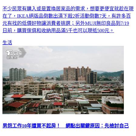
不少民眾有購入或是置換居家品的需求，想要更便宜就趁在現
在了，IKEA絕版品倒數出清下殺2折活動倒數7天，有許多百
元有找的低價好物讓消費者挑選；另外MUJI無印良品到7/19
日前，購買傢俱和收納用品滿5千也可以現抵500元。
生活
男怨工作10年還買不起房！ 網點出關鍵原因：先檢討自己