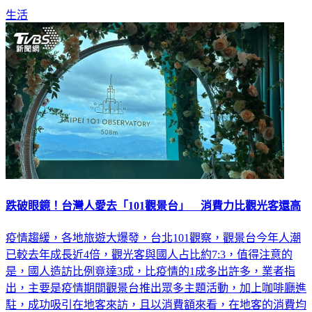
生活
跌破眼鏡！台灣人愛去「101觀景台」 消費力比觀光客還高
疫情趨緩，各地旅遊大爆發，台北101觀察，觀景台今年人潮
已較去年成長近4倍，觀光客與國人占比約7:3，值得注意的
是，國人造訪比例竟達3成，比疫情的1成多出許多，業者指
出，主要是疫情期間觀景台推出眾多主題活動，加上咖啡廳進
駐，成功吸引在地客來訪，且以消費額來看，在地客的消費均