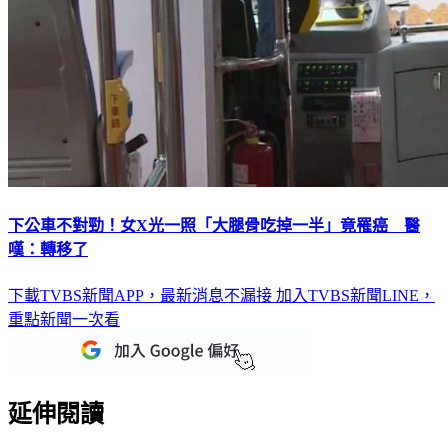
下公車不對勁！女X光一照「大腿骨吃掉一半」竟罹癌 醫
嘆：轉移了
下載TVBS新聞APP，最新消息不漏接
加入TVBS新聞LINE，
重點新聞一次看
延伸閱讀