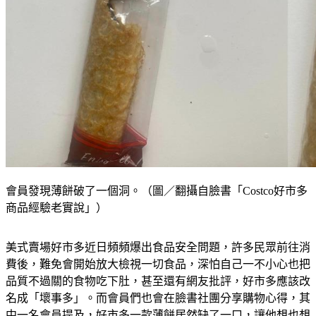
會員發現薄餅破了一個洞。（圖／翻攝自臉書「Costco好市多
商品經驗老實說」）
美式賣場好市多近日頻頻爆出食品安全問題，許多民眾前往消
費後，難免會開始放大檢視一切食品，深怕自己一不小心也把
品質不過關的食物吃下肚，甚至還有網友批評，好市多應該改
名成「壞事多」。而會員們也會在臉書社團分享購物心得，其
中一名會員提及，好市多一款薄餅居然缺了一口，讓他想也想