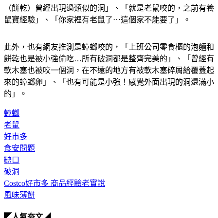
（餅乾）曾經出現過類似的洞」、「就是老鼠咬的，之前有養
鼠寶經驗」、「你家裡有老鼠了⋯這個家不能要了」。
此外，也有網友推測是蟑螂咬的，「上班公司零食櫃的泡麵和
餅乾也是被小強偷吃…所有破洞都是整齊完美的」、「曾經有
軟木塞也被咬一個洞，在不遠的地方有被軟木塞碎屑給覆蓋起
來的蟑螂卵」、「也有可能是小強！感覺外面出現的洞還滿小
的」。
蟑螂
老鼠
好市多
食安問題
缺口
破洞
Costco好市多 商品經驗老實說
風味薄餅
◤人氣夯文◢