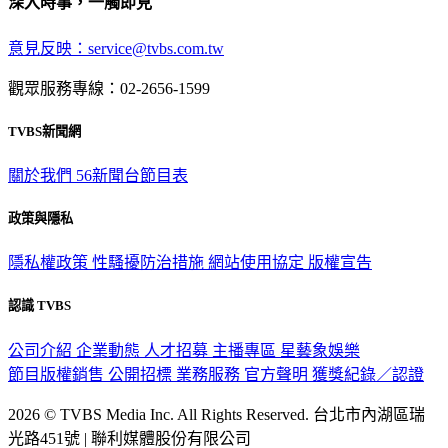
深入時事，一觸即見
意見反映：service@tvbs.com.tw
觀眾服務專線：02-2656-1599
TVBS新聞網
關於我們
56新聞台節目表
政策與隱私
隱私權政策
性騷擾防治措施
網站使用協定
版權宣告
認識 TVBS
公司介紹
企業動態
人才招募
主播專區
星藝象娛樂
節目版權銷售
公開招標
業務服務
官方聲明
獲獎紀錄／認證
2026 © TVBS Media Inc. All Rights Reserved. 台北市內湖區瑞
光路451號 | 聯利媒體股份有限公司