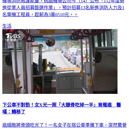
機場消防救護能量，桃園機場公司今（14）公布「112年度新
進從業人員招募甄選作業」，預計招募13名新進消防人力及1
名電機工程員，起薪為3萬6510元，。
生活
下公車不對勁！女X光一照「大腿骨吃掉一半」竟罹癌 醫
嘆：轉移了
癌細胞將骨頭吃光了！一名女子在搭公車準備下車，突然驚覺