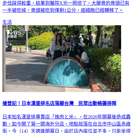
步伐踩得較重，結果到醫院X光一照慘了，大腿骨的骨頭已有
一半被吃掉，骨頭被吃到僅剩1公分，癌細胞已經轉移了。
生活
搶登記！日本漢堡排名店落腳台灣 民眾出動帳篷排隊
日本知名漢堡排專賣店「挽肉と米」，在2020年開幕後造成轟
動，如今開了第一間海外分店，地點就落在台北市中山區赤峰
街，今（14）天適逢開幕日，由於店內座位並不多，只能坐得