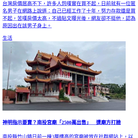
台灣房價居高不下，許多人怨嘆實在買不起，日前就有一位匿
名男子在網路上說道：自己已經工作了十年，努力存款還是買
不起，苦嘆房價太高，不過貼文曝光後，網友卻不挺他，認為
原因出在該男子身上。
生活
神明指示要賣？南投宮廟「2500萬出售」 遭廟方打臉
南投縣竹山鎮日前一棟3層樓高的宮廟被放在社群網站上，以