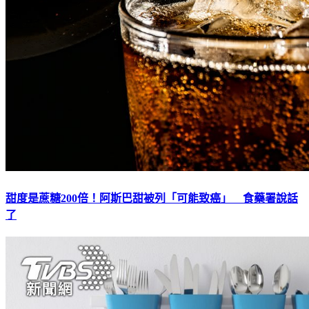
甜度是蔗糖200倍！阿斯巴甜被列「可能致癌」 食藥署說話
了