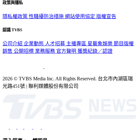
政策與隱私
隱私權政策
性騷擾防治措施
網站使用協定
版權宣告
認識 TVBS
公司介紹
企業動態
人才招募
主播專區
星藝象娛樂
節目版權
銷售
公開招標
業務服務
官方聲明
獲獎紀錄／認證
2026 © TVBS Media Inc. All Rights Reserved. 台北市內湖區瑞
光路451號 | 聯利媒體股份有限公司