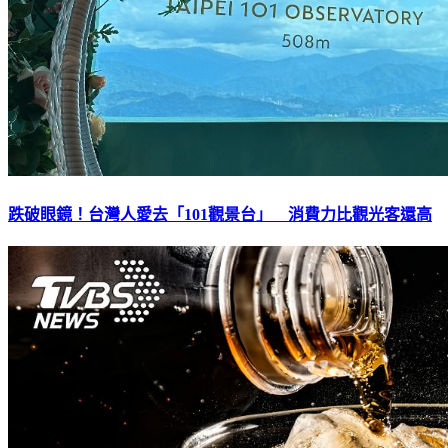
跌破眼鏡！台灣人愛去「101觀景台」 消費力比觀光客還高