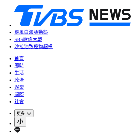
颱風白海豚動態
SBS歌謠大戰
沙拉油致癌物超標
首頁
即時
生活
政治
娛樂
國際
社會
更多