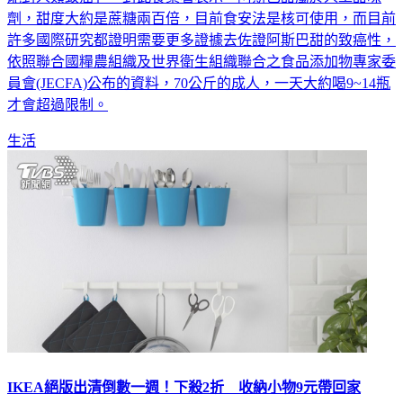
劑，甜度大約是蔗糖兩百倍，目前食安法是核可使用，而目前
許多國際研究都證明需要更多證據去佐證阿斯巴甜的致癌性，
依照聯合國糧農組織及世界衛生組織聯合之食品添加物專家委
員會(JECFA)公布的資料，70公斤的成人，一天大約喝9~14瓶
才會超過限制。
生活
IKEA絕版出清倒數一週！下殺2折 收納小物9元帶回家