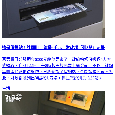
這是假網站！詐團盯上普發6千元 財政部「列3點」示警
萬眾矚目普發現金6000元終於要來了！政府拍板可透過5大方
式領取，自3月22日上午8時起開放民眾上網登記。不過，詐騙
集團歪腦筋動得很快，已經架設了假網站，企圖誘騙民眾。對
此，財政部就列出3點辨別方法，供民眾辨別真假網站。
生活