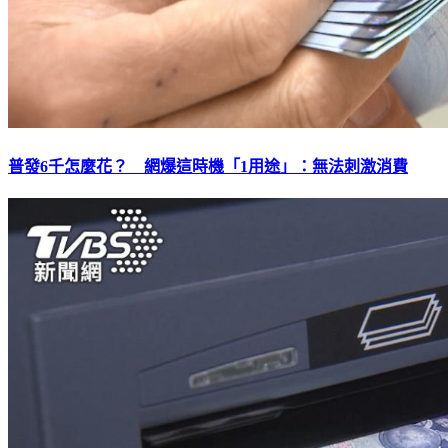
普發6千怎麼花？ 網爆這時機「1用途」：無法刺激消費