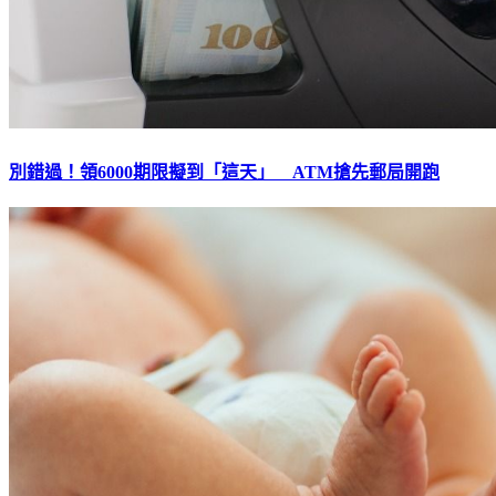
別錯過！領6000期限擬到「這天」 ATM搶先郵局開跑