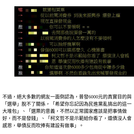
不過，絕大多數的網友一面倒認為，普發6000元的真實目的與
「選舉」脫不了關係，「希望你忘記因為民進黨亂搞出的這一
大堆包」、「選票的意義，不然以正常國家應該是把事情做
好，而不是發錢」、「柯文哲不是示範給你看了，還債沒人會
感恩，舉債反而吹捧有建設有做事」。