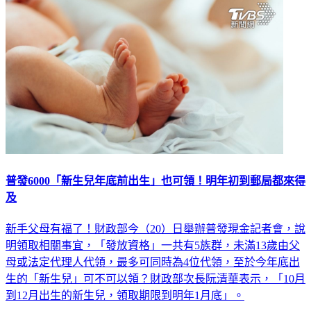
普發6000「新生兒年底前出生」也可領！明年初到郵局都來得
及
新手父母有福了！財政部今（20）日舉辦普發現金記者會，說
明領取相關事宜，「發放資格」一共有5族群，未滿13歲由父
母或法定代理人代領，最多可同時為4位代領，至於今年底出
生的「新生兒」可不可以領？財政部次長阮清華表示，「10月
到12月出生的新生兒，領取期限到明年1月底」。