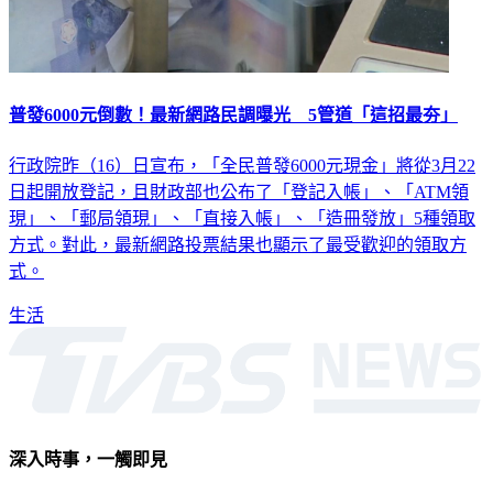
普發6000元倒數！最新網路民調曝光 5管道「這招最夯」
行政院昨（16）日宣布，「全民普發6000元現金」將從3月22
日起開放登記，且財政部也公布了「登記入帳」、「ATM領
現」、「郵局領現」、「直接入帳」、「造冊發放」5種領取
方式。對此，最新網路投票結果也顯示了最受歡迎的領取方
式。
生活
深入時事，一觸即見