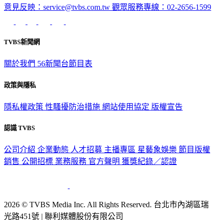
意見反映：service@tvbs.com.tw
觀眾服務專線：02-2656-1599
TVBS新聞網
關於我們
56新聞台節目表
政策與隱私
隱私權政策
性騷擾防治措施
網站使用協定
版權宣告
認識 TVBS
公司介紹
企業動態
人才招募
主播專區
星藝象娛樂
節目版權
銷售
公開招標
業務服務
官方聲明
獲獎紀錄／認證
2026 © TVBS Media Inc. All Rights Reserved. 台北市內湖區瑞
光路451號 | 聯利媒體股份有限公司