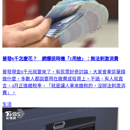
普發6千怎麼花？ 網爆這時機「1用途」：無法刺激消費
普發現金6千元就要來了，有民眾好奇討論，大家會拿這筆錢
做什麼，多數人都說要用在繳費或投資上。不過，有人就直
言，4月正逢繳稅季，「就是讓人拿來繳稅的，沒辦法刺激消
費」。
生活