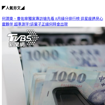
◤人氣夯文◢
何潤東、曹佑寧獨家專訪搶先看
8月緣分排行榜 這星座遇見心
靈夥伴
超準測字!這輩子正緣何時會出現