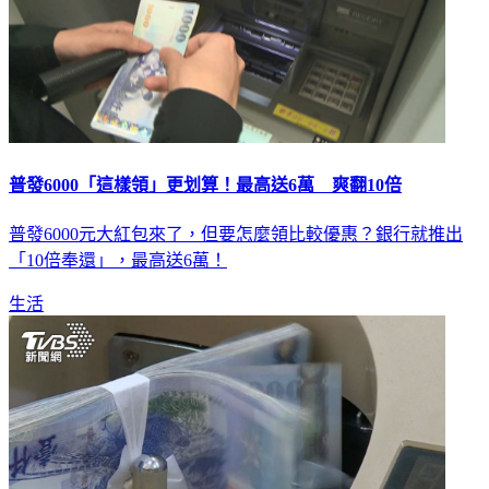
普發6000「這樣領」更划算！最高送6萬 爽翻10倍
普發6000元大紅包來了，但要怎麼領比較優惠？銀行就推出
「10倍奉還」，最高送6萬！
生活