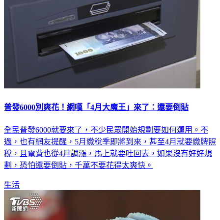
普發6000別爽花！網嘆「4月大魔王」來了：還要倒貼
全民普發6000就要來了，不少民眾開始規劃要如何運用。不
過，也有網友提醒，5月繳稅季即將到來，甚至4月就要繳牌照
稅，且電費也從4月調漲，馬上就要吐回去，如果沒有好好規
劃，恐怕還要倒貼，千萬不要花得太爽快。
生活