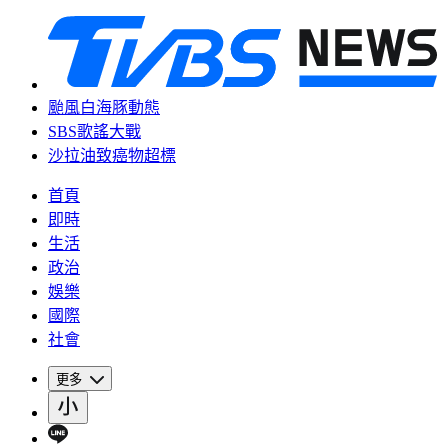
颱風白海豚動態
SBS歌謠大戰
沙拉油致癌物超標
首頁
即時
生活
政治
娛樂
國際
社會
更多