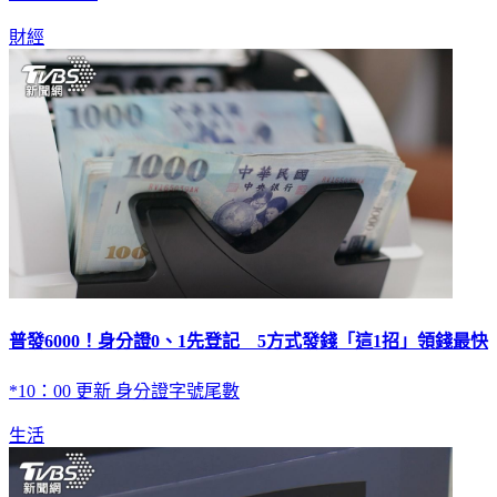
財經
普發6000！身分證0、1先登記 5方式發錢「這1招」領錢最快
*10：00 更新 身分證字號尾數
生活