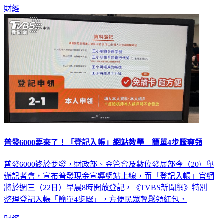
財經
普發6000要來了！「登記入帳」網站教學 簡單4步驟爽領
普發6000終於要發，財政部、金管會及數位發展部今（20）舉
辦記者會，宣布普發現金宣導網站上線，而「登記入帳」官網
將於週三（22日）早晨8時開放登記，《TVBS新聞網》特別
整理登記入帳「簡單4步驟」，方便民眾輕鬆領紅包。