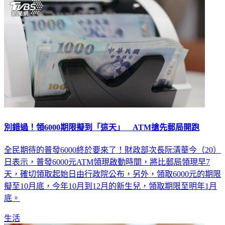
別錯過！領6000期限擬到「這天」 ATM搶先郵局開跑
全民期待的普發6000終於要來了！財政部次長阮清華今（20）
日表示，普發6000元ATM領現啟動時間，將比郵局領現早7
天，確切領取起始日由行政院公布，另外，領取6000元的期限
擬至10月底，今年10月到12月的新生兒，領取期限至明年1月
底。
生活