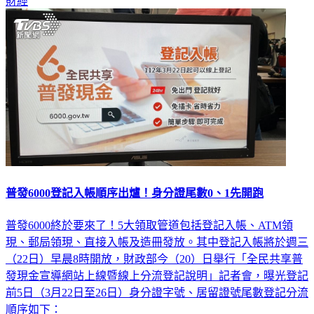
財經
普發6000登記入帳順序出爐！身分證尾數0、1先開跑
普發6000終於要來了！5大領取管道包括登記入帳、ATM領
現、郵局領現、直接入帳及造冊發放。其中登記入帳將於週三
（22日）早晨8時開放，財政部今（20）日舉行「全民共享普
發現金宣導網站上線暨線上分流登記說明」記者會，曝光登記
前5日（3月22日至26日）身分證字號、居留證號尾數登記分流
順序如下：