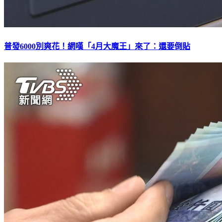
普發6000別爽花！網嘆「4月大魔王」來了：還要倒貼