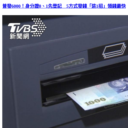
普發6000！身分證0、1先登記 5方式發錢「這1招」領錢最快