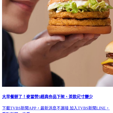
大早餐掰了！麥當勞5經典夯品下架、茶飲尺寸變少