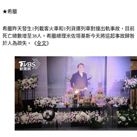
★希臘
希臘昨天發生1列載客火車和1列貨運列車對撞出軌事故，目前
死亡總數增至38人。希臘總理米佐塔基斯今天將這起事故歸咎
於人為疏失。《
全文
》