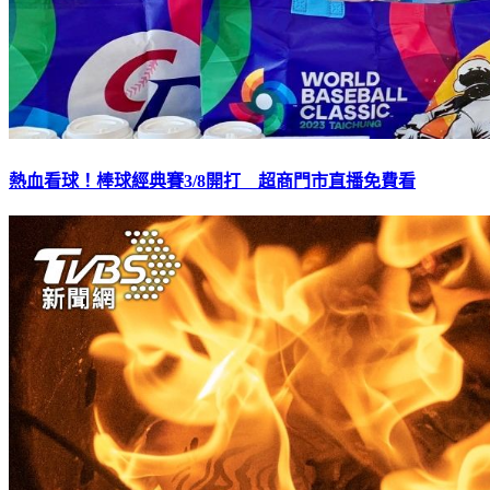
熱血看球！棒球經典賽3/8開打 超商門市直播免費看