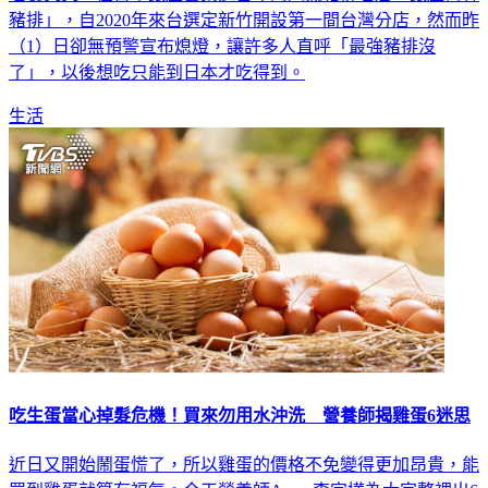
老饕哭哭！在日本銀座營業近百年的人氣豬排名店「銀座梅林
豬排」，自2020年來台選定新竹開設第一間台灣分店，然而昨
（1）日卻無預警宣布熄燈，讓許多人直呼「最強豬排沒
了」，以後想吃只能到日本才吃得到。
生活
吃生蛋當心掉髮危機！買來勿用水沖洗 營養師揭雞蛋6迷思