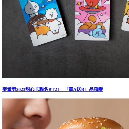
麥當勞2023甜心卡聯名BT21 「買A送B」品項變