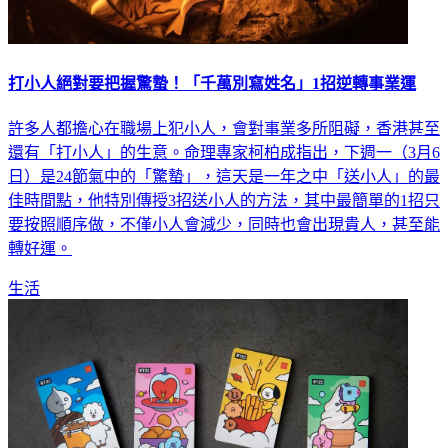
打小人絕對要把握驚蟄！「千萬別寫姓名」1招逆轉事業運
許多人都擔心在職場上犯小人，會對事業多所阻礙，香港甚至
還有「打小人」的生意。命理專家柯柏成指出，下週一（3月6
日）是24節氣中的「驚蟄」，這天是一年之中「送小人」的最
佳時間點，他特別傳授3招送小人的方法，其中最簡單的1招只
要按照順序做，不僅小人會減少，同時也會出現貴人，甚至能
轉好運。
生活