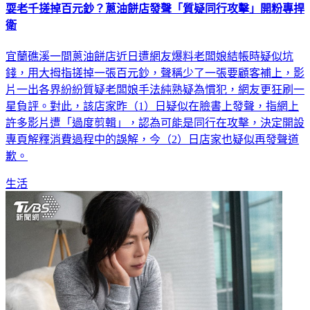
耍老千搓掉百元鈔？蔥油餅店發聲「質疑同行攻擊」開粉專捍
衛
宜蘭礁溪一間蔥油餅店近日遭網友爆料老闆娘結帳時疑似坑
錢，用大拇指搓掉一張百元鈔，聲稱少了一張要顧客補上，影
片一出各界紛紛質疑老闆娘手法純熟疑為慣犯，網友更狂刷一
星負評。對此，該店家昨（1）日疑似在臉書上發聲，指網上
許多影片遭「過度剪輯」，認為可能是同行在攻擊，決定開設
專頁解釋消費過程中的誤解，今（2）日店家也疑似再發聲道
歉。
生活