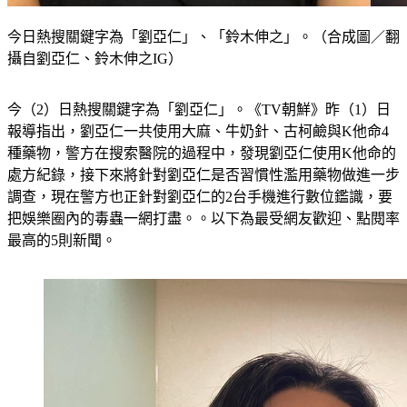
今日熱搜關鍵字為「劉亞仁」、「鈴木伸之」。（合成圖／翻
攝自劉亞仁、鈴木伸之IG）
今（2）日熱搜關鍵字為「劉亞仁」。《TV朝鮮》昨（1）日
報導指出，劉亞仁一共使用大麻、牛奶針、古柯鹼與K他命4
種藥物，警方在搜索醫院的過程中，發現劉亞仁使用K他命的
處方紀錄，接下來將針對劉亞仁是否習慣性濫用藥物做進一步
調查，現在警方也正針對劉亞仁的2台手機進行數位鑑識，要
把娛樂圈內的毒蟲一網打盡。。以下為最受網友歡迎、點閱率
最高的5則新聞。