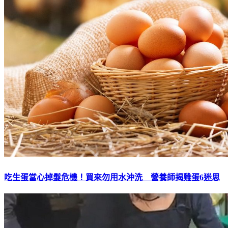
吃生蛋當心掉髮危機！買來勿用水沖洗 營養師揭雞蛋6迷思