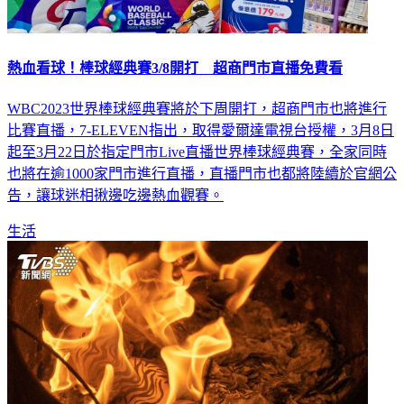
熱血看球！棒球經典賽3/8開打 超商門市直播免費看
WBC2023世界棒球經典賽將於下周開打，超商門市也將進行
比賽直播，7-ELEVEN指出，取得愛爾達電視台授權，3月8日
起至3月22日於指定門市Live直播世界棒球經典賽，全家同時
也將在逾1000家門市進行直播，直播門市也都將陸續於官網公
告，讓球迷相揪邊吃邊熱血觀賽。
生活