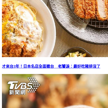
才來台3年！日本名店全面撤台 老饕淚：最好吃豬排沒了