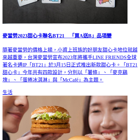
麥當勞2023甜心卡聯名BT21 「買A送B」品項變
隨著麥當勞的價格上揚，小資上班族的好朋友甜心卡地位就越
來越重要，台灣麥當勞宣布2023年將攜手LINE FRIENDS全球
著名卡通IP「BT21」於3月15日正式推出新款甜心卡。「BT21
甜心卡」今年共有四款設計，分別以「薯條」、「麥克鷄
塊」、「蛋捲冰淇淋」與「McCafé」為主題。
生活