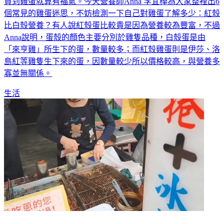
近日又開始鬧蛋慌了，所以雞蛋的價格不免變得更加昂貴，能
買到雞蛋就算有福氣。今天營養師Anna 李宜樺為大家整裡出6
個常見的雞蛋迷思，不妨檢測一下自己對雞蛋了解多少：紅殼
比白殼營養？有人說紅殼蛋比較貴是因為營養較為豐富，不過
Anna說明，蛋殼的顏色主要分別於雞隻品種，白殼蛋是由
「來亨雞」所生下的蛋，數量較多；而紅殼雞蛋則是伊莎、洛
島紅等雞隻生下來的蛋，因數量較少所以價格較高，與營養多
寡並無關係。
生活