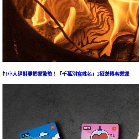
打小人絕對要把握驚蟄！「千萬別寫姓名」1招逆轉事業運