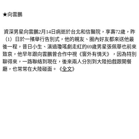
★向雲鵬
 資深男星向雲鵬2月14日病逝於台北和信醫院，享壽72歲，昨
（1）日於一殯舉行告別式，他的親友、圈內好友都來送他最
後一程，昔日小生、演過瓊瑤劇走紅的69歲男星張佩華也前來
致哀，他早年跟向雲鵬曾合作中視《窗外有情天》，因為特別
聊得來，一路聯絡到現在，後來兩人分別到大陸拍戲跟開餐
廳，也常常在大陸碰面。《
全文
》