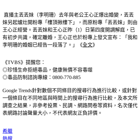
★丟丟妹
 直播主丟丟妹（李明珊）去年與老公王心正爆出婚變，丟丟
妹另起爐灶開粉專「樓頂揪樓下」，而原粉專「丟丟妹」則由
王心正經營。丟丟妹和王心正昨（1）日第四度開調解庭，已
有初步共識，確定離婚，王心正也於粉專上發文宣布：「我和
李明珊的婚姻已經告一段落了。」《
全文
》
《TVBS》提醒您：
◎珍惜生命拒絕毒品，健康無價不容毒噬
◎毒品防制諮詢專線：0800-770-885
Google Trends針對數個不同條目的搜尋行為進行比較，或針對
一個條目在不同地區與時間上的搜尋行為進行比較，及本文所
調查之結果，非參考投票、民調、網路問卷等資料，名次僅代
表網路討論聲量大小，不代表網友正負評價。
希臘