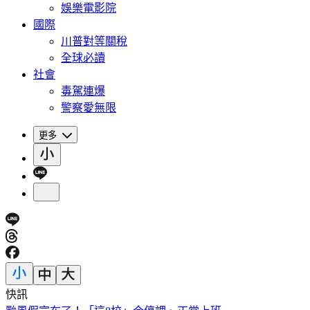
娛樂電影院
國際
川普對等關稅
全球必讀
社會
毒駕連爆
警察愛無限
更多
快訊