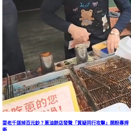
耍老千搓掉百元鈔？蔥油餅店發聲「質疑同行攻擊」開粉專捍