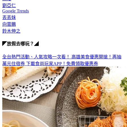
熱搜
劉亞仁
Google Trends
丟丟妹
向雲鵬
鈴木伸之
◤放假去哪玩？◢
全台熱門活動、人氣攻略一次看！
高雄美食優惠開搶！再抽
萬元住宿券
下載食尚玩家APP！免費領取優惠券