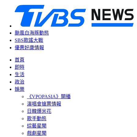
颱風白海豚動態
SBS歌謠大戰
優惠好康情報
首頁
即時
生活
政治
娛樂
《VPOPASIA》開播
演唱會搶票情報
日韓爆米花
歌手動態
綜藝星聞
戲劇星聞