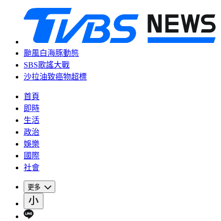
颱風白海豚動態
SBS歌謠大戰
沙拉油致癌物超標
首頁
即時
生活
政治
娛樂
國際
社會
更多