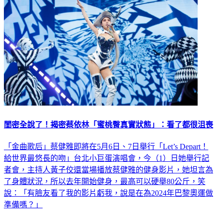
閨密全說了！揭密蔡依林「蜜桃臀真實狀態」：看了都很沮喪
「金曲歌后」蔡健雅即將在5月6日、7日舉行「Let’s Depart！
給世界最悠長的吻」台北小巨蛋演唱會，今（1）日她舉行記
者會，主持人黃子佼還當場播放蔡健雅的健身影片，她坦言為
了身體狀況，所以去年開始健身，最高可以硬舉80公斤，笑
說：「有臉友看了我的影片虧我，說是在為2024年巴黎奧運做
準備嗎？」