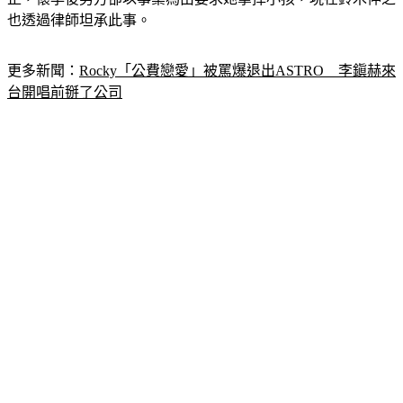
也透過律師坦承此事。
更多新聞：
Rocky「公費戀愛」被罵爆退出ASTRO　李鎭赫來
台開唱前掰了公司