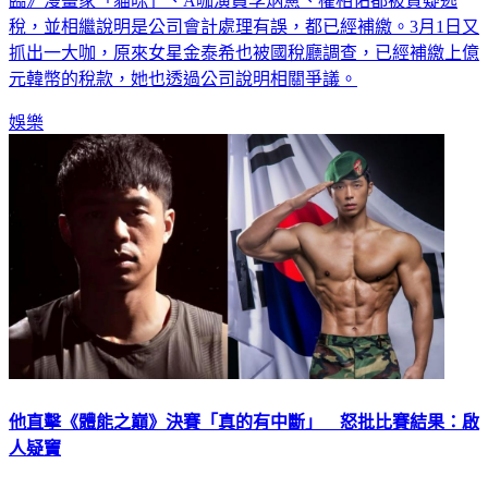
臨》漫畫家「貓咪」、A咖演員李炳憲、權相佑都被質疑逃
稅，並相繼說明是公司會計處理有誤，都已經補繳。3月1日又
抓出一大咖，原來女星金泰希也被國稅廳調查，已經補繳上億
元韓幣的稅款，她也透過公司說明相關爭議。
娛樂
他直擊《體能之巔》決賽「真的有中斷」 怒批比賽結果：啟
人疑竇