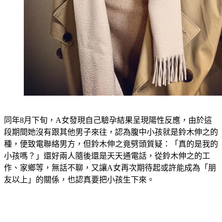
同年8月下旬，A女發現自己驗孕結果呈現陽性反應，由於這
段期間她沒有跟其他男子來往，認為腹中小孩就是鈴木伸之的
種，便致電聯絡男方，但鈴木伸之竟劈頭質疑：「真的是我的
小孩嗎？」還好兩人隨後還是天天通電話，從鈴木伸之的工
作、家鄉等，無話不聊，又讓A女再次期待起或許能成為「朋
友以上」的關係，也認真要把小孩生下來。