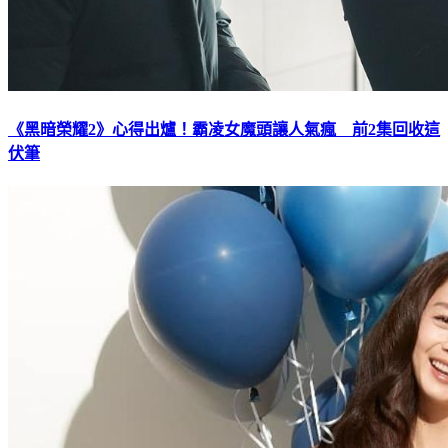
《黑暗榮耀2》心得出爐！霸凌女魔頭讓人氣瘋 前2集回收這
伏筆