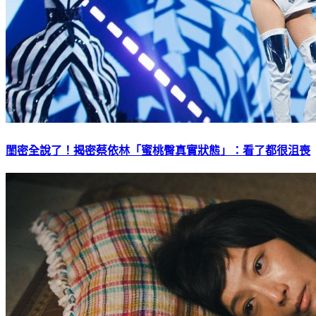
閨密全說了！揭密蔡依林「蜜桃臀真實狀態」：看了都很沮喪