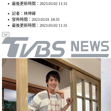
最後更新時間：2023.03.02 11:31
記者
：
林坤緯
發佈時間：
2023.03.01 18:35
最後更新時間：
2023.03.02 11:31