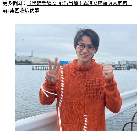
更多新聞：
《黑暗榮耀2》心得出爐！霸凌女魔頭讓人氣瘋　
前2集回收這伏筆