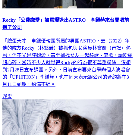
Rocky「公費戀愛」被罵爆退出ASTRO 李鎭赫來台開唱前
掰了公司
「臉蛋天才」車銀優韓國所屬的男團ASTRO，去（2022）年
他的隊友Rocky（朴慜赫）被抓包與女演員朴寶妍（音譯）熱
戀，但不光是談戀愛，甚至還找女友一起錄歌、寫歌，讓粉絲
超心碎，當時不少人就覺得Rocky的行為很不尊重粉絲，沒想
到2月28日宣布退團。另外，日前宣布要來台舉辦個人演唱會
的「UP10TION」李鎭赫，也在同天表示跟公司的合約將在3
月11日到期，約滿不續。
娛樂