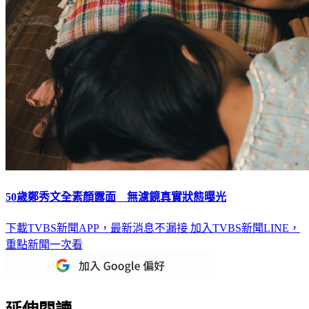
50歲鄭秀文全素顏露面 無濾鏡真實狀態曝光
下載TVBS新聞APP，最新消息不漏接
加入TVBS新聞LINE，
重點新聞一次看