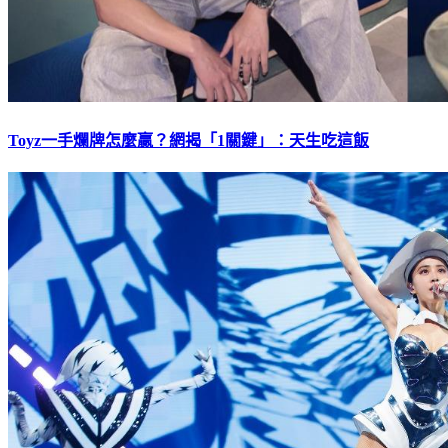
Toyz一手爛牌怎麼贏？網揭「1關鍵」：天生吃這飯