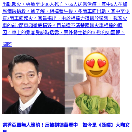
出軌起火，導致至少36人死亡、66人送醫治療，其中6人在加
護病房搶救。據了解，相撞發生後，多節車廂出軌，其中至少
有3節車廂起火。官員指出，由於相撞力道過於猛烈，載客火
車的前2節車廂徹底損毀。目前還不清楚兩輛火車相撞的原
因。車上的乘客受訪時透露，意外發生後的10秒宛如噩夢。
國際
選秀亞軍無人簽約！反被劉德華看中 如今是《甄嬛》大咖女