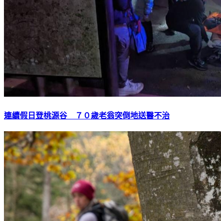
連續假日登桃源谷 ７０歲老翁突倒地送醫不治