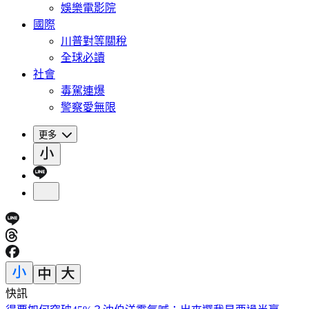
娛樂電影院
國際
川普對等關稅
全球必讀
社會
毒駕連爆
警察愛無限
更多
快訊