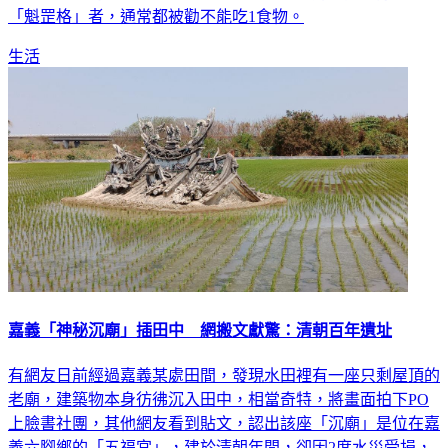
「魁罡格」者，通常都被勸不能吃1食物。
生活
嘉義「神秘沉廟」插田中 網搬文獻驚：清朝百年遺址
有網友日前經過嘉義某處田間，發現水田裡有一座只剩屋頂的
老廟，建築物本身彷彿沉入田中，相當奇特，將畫面拍下PO
上臉書社團，其他網友看到貼文，認出該座「沉廟」是位在嘉
義六腳鄉的「五福宮」，建於清朝年間，卻因2度水災受損，