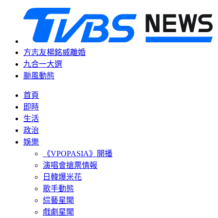
方志友楊銘威離婚
九合一大選
颱風動態
首頁
即時
生活
政治
娛樂
《VPOPASIA》開播
演唱會搶票情報
日韓爆米花
歌手動態
綜藝星聞
戲劇星聞