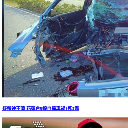
疑精神不濟 花蓮台9線自撞車禍1死3傷