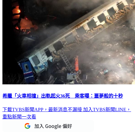
希臘「火車相撞」出軌起火36死 乘客曝：噩夢般的十秒
下載TVBS新聞APP，最新消息不漏接
加入TVBS新聞LINE，
重點新聞一次看