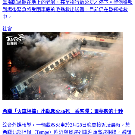
當場輾過躺在地上的老翁，甚至拖行數公尺才停下。警消獲報
到場後緊急將受困車底的毛翁救出送醫，目前仍在昏迷搶救
中。
社會
希臘「火車相撞」出軌起火36死 乘客曝：噩夢般的十秒
綜合外媒報導，一輛載客火車於2月28日晚間接近凌晨時，於
希臘北部坦佩（Tempe）附近與貨運列車迎頭高速相撞，瞬間