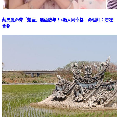
蔡天鳳命帶「魁罡」遇凶險年！4類人同命格 命理師：勿吃1
食物