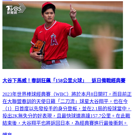
大谷下馬威！春訓狂飆「158公里火球」 返日備戰經典賽
2023年世界棒球經典賽（WBC）將於本月8日開打，而目前正
在大聯盟春訓的天使日籍「二刀流」球星大谷翔平，也在今
（1）日首度以先發投手的身分登板，並在2.1局的投球當中，
投出2K無失分的好表現，且最快球速高達157.7公里。在此戰
結束後，大谷翔平也將返回日本，為經典賽進行最後衝刺。