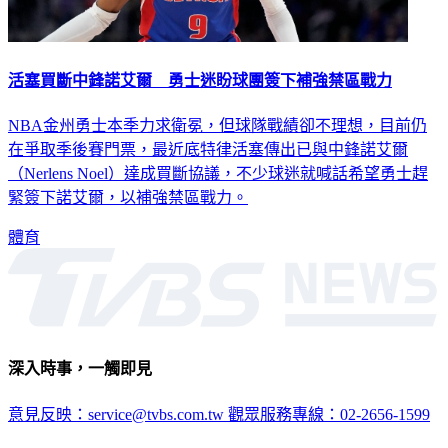
活塞買斷中鋒諾艾爾 勇士迷盼球團簽下補強禁區戰力
NBA金州勇士本季力求衛冕，但球隊戰績卻不理想，目前仍
在爭取季後賽門票，最近底特律活塞傳出已與中鋒諾艾爾
（Nerlens Noel）達成買斷協議，不少球迷就喊話希望勇士趕
緊簽下諾艾爾，以補強禁區戰力。
體育
深入時事，一觸即見
意見反映：service@tvbs.com.tw
觀眾服務專線：02-2656-1599