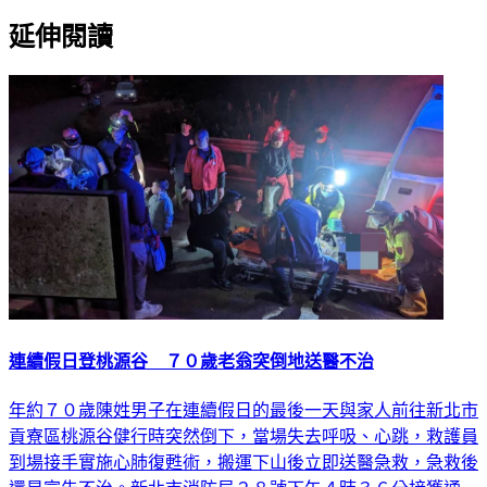
延伸閱讀
連續假日登桃源谷 ７０歲老翁突倒地送醫不治
年約７０歲陳姓男子在連續假日的最後一天與家人前往新北市
貢寮區桃源谷健行時突然倒下，當場失去呼吸、心跳，救護員
到場接手實施心肺復甦術，搬運下山後立即送醫急救，急救後