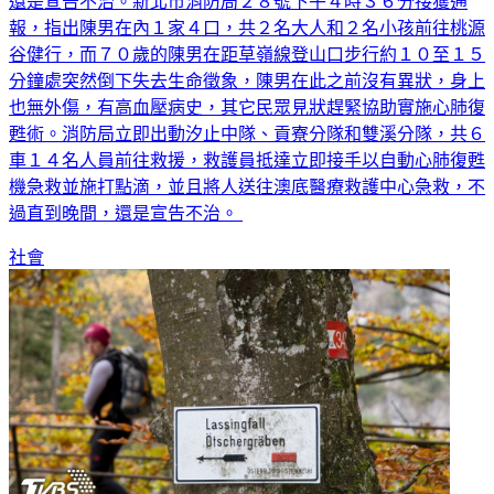
還是宣告不治。新北市消防局２８號下午４時３６分接獲通
報，指出陳男在內１家４口，共２名大人和２名小孩前往桃源
谷健行，而７０歲的陳男在距草嶺線登山口步行約１０至１５
分鐘處突然倒下失去生命徵象，陳男在此之前沒有異狀，身上
也無外傷，有高血壓病史，其它民眾見狀趕緊協助實施心肺復
甦術。消防局立即出動汐止中隊、貢寮分隊和雙溪分隊，共６
車１４名人員前往救援，救護員抵達立即接手以自動心肺復甦
機急救並施打點滴，並且將人送往澳底醫療救護中心急救，不
過直到晚間，還是宣告不治。
社會