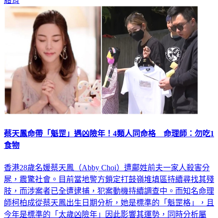
體育
蔡天鳳命帶「魁罡」遇凶險年！4類人同命格 命理師：勿吃1
食物
香港28歲名媛蔡天鳳（Abby Choi）遭鄺姓前夫一家人殺害分
屍，震驚社會。目前當地警方鎖定打鼓嶺堆填區持續尋找其殘
肢，而涉案者已全遭逮捕，犯案動機持續調查中。而知名命理
師柯柏成從蔡天鳳出生日期分析，她是標準的「魁罡格」，且
今年是標準的「太歲凶險年」因此影響其運勢，同時分析屬