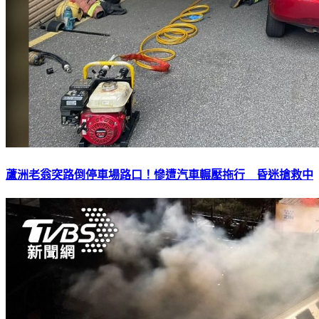
蘆洲老翁突路倒停車場路口！慘遭汽車輾壓拖行 昏迷搶救中