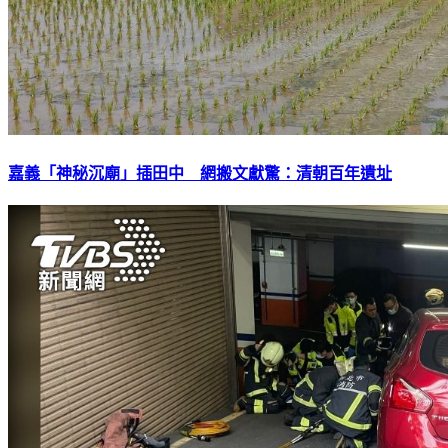
嘉義「神秘沉廟」插田中 網搬文獻驚：清朝百年遺址