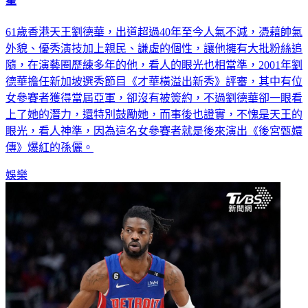
星
61歲香港天王劉德華，出道超過40年至今人氣不減，憑藉帥氣
外貌、優秀演技加上親民、謙虛的個性，讓他擁有大批粉絲追
隨，在演藝圈歷練多年的他，看人的眼光也相當準，2001年劉
德華擔任新加坡選秀節目《才華橫溢出新秀》評審，其中有位
女參賽者獲得當屆亞軍，卻沒有被簽約，不過劉德華卻一眼看
上了她的潛力，還特別鼓勵她，而事後也證實，不愧是天王的
眼光，看人神準，因為這名女參賽者就是後來演出《後宮甄嬛
傳》爆紅的孫儷。
娛樂