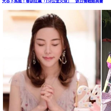
大谷下馬威！春訓狂飆「158公里火球」 返日備戰經典賽