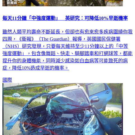
每天11分鐘「中強度運動」 英研究：可降低10%早逝機率
雖然人類平均壽命不斷延長，但卻也有愈來愈多疾病圍繞你我
四周，《衛報》（The Guardian）報導，英國國民保健署
（NHS）研究發現，只要每天維持至少11分鐘以上的「中等
強度運動」，包含像舞蹈、快走、騎腳踏車和打網球等，都能
提升你的身體機能，同時減少感染如白血病等可能致死的病
症，降低10%造成早逝的機率。
國際