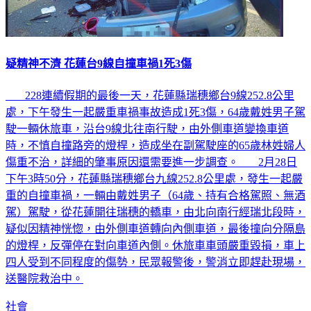
疑精神不濟 花蓮台9線自撞車禍1死3傷
228連續假期的最後一天，花蓮縣瑞穗鄉台9線252.8公里
處，下午發生一起嚴重車禍事故造成1死3傷，64歲戴姓男子駕
駛一輛休旅車，沿台9線北往南行駛，由外側車道變換車道
時，不慎自撞路旁的燈桿，造成坐在副駕駛座的65歲林姓婦人
傷重不治，詳細的肇事原因還需要進一步調查。 2月28日
下午3時50分，花蓮縣瑞穗鄉台九線252.8公里處，發生一起嚴
重的自撞車禍，一輛由戴姓男子（64歲、持有合格駕照、無酒
駕）駕駛，從花蓮開往瑞穗的轎車，由北向南行經瑞北段時，
疑似因精神恍惚，由外側車道轉向內側車道，最後撞向分隔島
的燈桿，反彈停在對向車道內側。休旅車車頭嚴重毀損，車上
四人受到不同程度的傷勢，民眾報警後，警消立即趕赴現場，
送醫院救治中。
社會