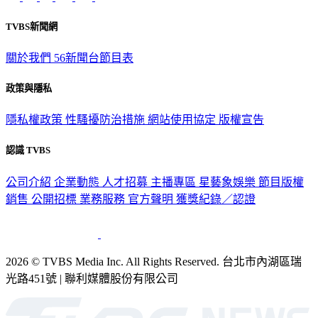
TVBS新聞網
關於我們
56新聞台節目表
政策與隱私
隱私權政策
性騷擾防治措施
網站使用協定
版權宣告
認識 TVBS
公司介紹
企業動態
人才招募
主播專區
星藝象娛樂
節目版權
銷售
公開招標
業務服務
官方聲明
獲獎紀錄／認證
2026 © TVBS Media Inc. All Rights Reserved. 台北市內湖區瑞
光路451號 | 聯利媒體股份有限公司