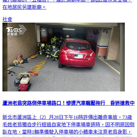
在地居民另建新廟。
社會
蘆洲老翁突路倒停車場路口！慘遭汽車輾壓拖行 昏迷搶救中
新北市蘆洲區上（2）月28日下午16時許傳出離奇事故，73歲
毛姓老翁獨自步行經過自家地下停車場車道時，因不明原因倒
臥在地，當時1輛準備駛入停車場的小轎車未注意老翁身影，