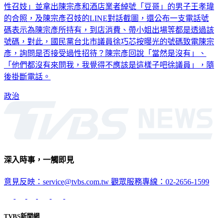
委陳琬惠今日下午開記者會秀出多份證據，直指陳宗彥「常態
性召妓」並拿出陳宗彥和酒店業者綽號「豆哥」的男子王孝瑋
的合照，及陳宗彥召妓的LINE對話截圖，還公布一支電話號
碼表示為陳宗彥所持有，到店消費、帶小姐出場等都是透過該
號碼，對此，國民黨台北市議員徐巧芯按曝光的號碼致電陳宗
彥，詢問是否接受過性招待？陳宗彥回說「當然是沒有」、
「他們都沒有來問我，我覺得不應該是這樣子吧徐議員」，隨
後掛斷電話。
政治
深入時事，一觸即見
意見反映：service@tvbs.com.tw
觀眾服務專線：02-2656-1599