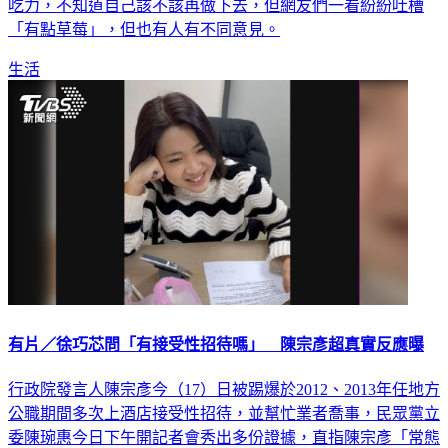
提到自己早上9點上班、下午5點準時下班，但她認為工作內容
吃力，不知道自己該不該再做下去，但網友們一看紛紛吐槽
「有點草莓」，但也有人有不同意見。
生活
有片／徐巧芯問「有接受性招待嗎」 陳宗彥超真實反應曝
行政院發言人陳宗彥今（17）日被踢爆於2012、2013年任地方
公職期間多次上酒店接受性招待，並幫忙業者喬事，民眾黨立