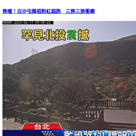
進喔！白沙屯媽祖粉紅超跑 三進三退衝廟