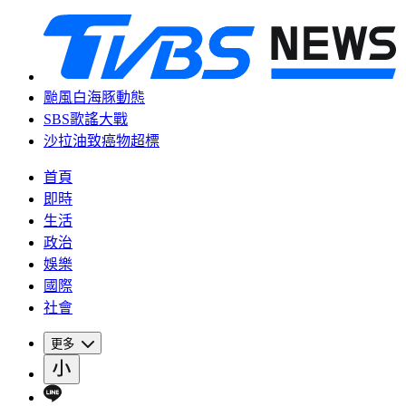
颱風白海豚動態
SBS歌謠大戰
沙拉油致癌物超標
首頁
即時
生活
政治
娛樂
國際
社會
更多