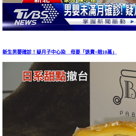
新生男嬰確診！疑月子中心染 母要「退費+賠10萬」