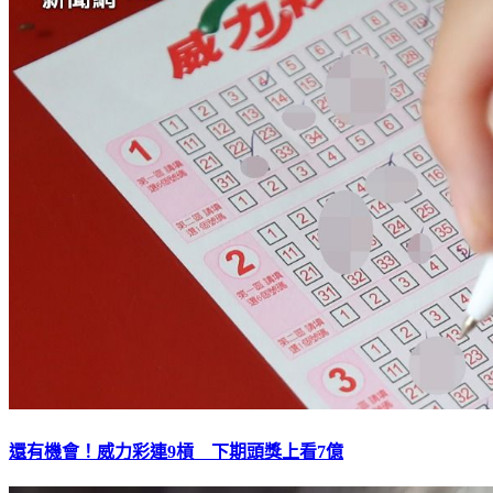
還有機會！威力彩連9槓 下期頭獎上看7億