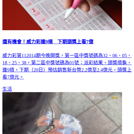
還有機會！威力彩連9槓 下期頭獎上看7億
威力彩第112014期今晚開獎，第一區中獎號碼為32、06、05、
18、25、38，第二區中獎號碼為01號；派彩結果，頭獎摃龜，
連9摃，下期（20日）預估銷售新台幣2.2億至2.4億元，頭獎上
看7億元。
生活