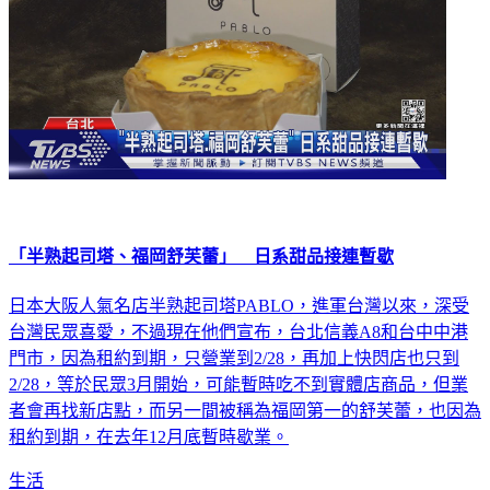
「半熟起司塔、福岡舒芙蕾」 日系甜品接連暫歇
日本大阪人氣名店半熟起司塔PABLO，進軍台灣以來，深受
台灣民眾喜愛，不過現在他們宣布，台北信義A8和台中中港
門市，因為租約到期，只營業到2/28，再加上快閃店也只到
2/28，等於民眾3月開始，可能暫時吃不到實體店商品，但業
者會再找新店點，而另一間被稱為福岡第一的舒芙蕾，也因為
租約到期，在去年12月底暫時歇業。