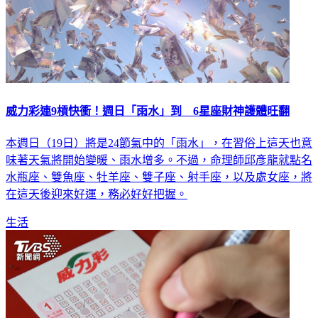
威力彩連9槓快衝！週日「雨水」到 6星座財神護體旺翻
本週日（19日）將是24節氣中的「雨水」，在習俗上這天也意
味著天氣將開始變暖、雨水增多。不過，命理師邱彥龍就點名
水瓶座、雙魚座、牡羊座、雙子座、射手座，以及處女座，將
在這天後迎來好運，務必好好把握。
生活