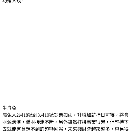
他們也會開創自己的事業，只要機會適合，就可以輕鬆創業成
功賺大錢。
生肖兔
屬兔人2月18號到3月10號鈔票如雨，升職加薪指日可待，將會
財源滾滾，偏財接連不斷，另外雖然打拼事業很累，但堅持下