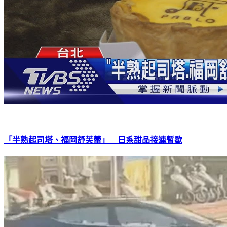
「半熟起司塔、福岡舒芙蕾」 日系甜品接連暫歇