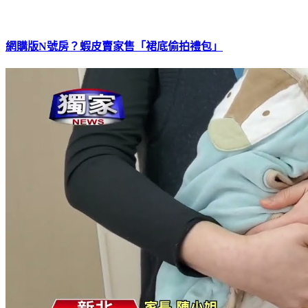
網購版N號房？蝦皮賣家售「裙底偷拍禮包」