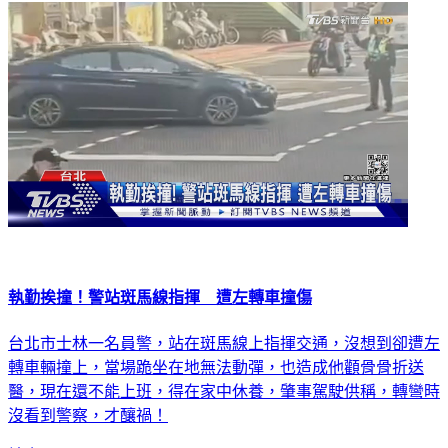
生活
執勤挨撞！警站斑馬線指揮 遭左轉車撞傷
台北市士林一名員警，站在斑馬線上指揮交通，沒想到卻遭左
轉車輛撞上，當場跪坐在地無法動彈，也造成他顴骨骨折送
醫，現在還不能上班，得在家中休養，肇事駕駛供稱，轉彎時
沒看到警察，才釀禍！