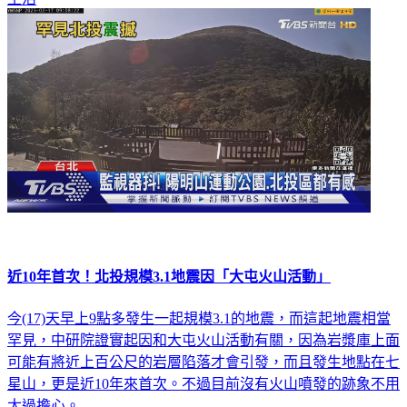
生活
近10年首次！北投規模3.1地震因「大屯火山活動」
今(17)天早上9點多發生一起規模3.1的地震，而這起地震相當
罕見，中研院證實起因和大屯火山活動有關，因為岩漿庫上面
可能有將近上百公尺的岩層陷落才會引發，而且發生地點在七
星山，更是近10年來首次。不過目前沒有火山噴發的跡象不用