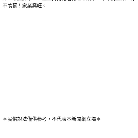
升，雖挫折不斷，但堅持努力能有理想結果，未來簡直讓人好
不羡慕！家業興旺。
＊民俗說法僅供參考，不代表本新聞網立場＊