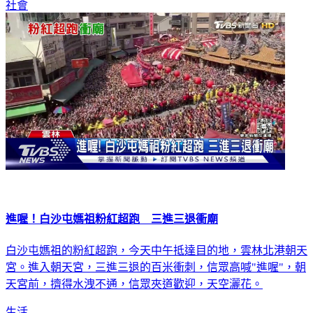
社會
進喔！白沙屯媽祖粉紅超跑 三進三退衝廟
白沙屯媽祖的粉紅超跑，今天中午抵達目的地，雲林北港朝天
宮。進入朝天宮，三進三退的百米衝刺，信眾高喊"進喔"，朝
天宮前，擠得水洩不通，信眾夾道歡迎，天空灑花。