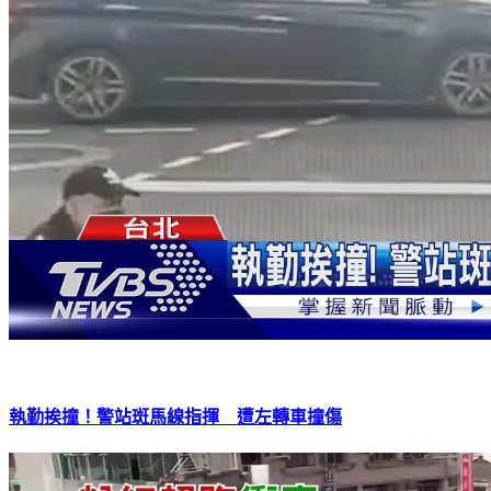
執勤挨撞！警站斑馬線指揮 遭左轉車撞傷