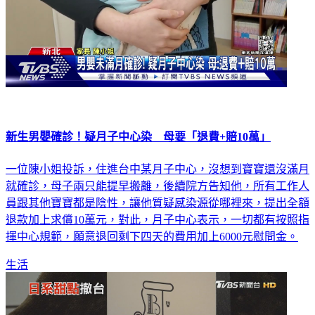
新生男嬰確診！疑月子中心染 母要「退費+賠10萬」
一位陳小姐投訴，住進台中某月子中心，沒想到寶寶還沒滿月
就確診，母子兩只能提早搬離，後續院方告知他，所有工作人
員跟其他寶寶都是陰性，讓他質疑感染源從哪裡來，提出全額
退款加上求償10萬元，對此，月子中心表示，一切都有按照指
揮中心規範，願意退回剩下四天的費用加上6000元慰問金。
生活