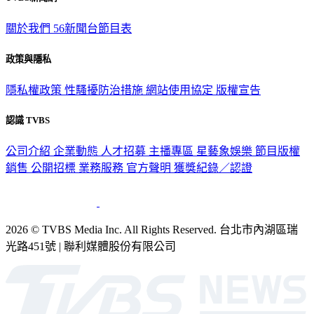
TVBS新聞網
關於我們
56新聞台節目表
政策與隱私
隱私權政策
性騷擾防治措施
網站使用協定
版權宣告
認識 TVBS
公司介紹
企業動態
人才招募
主播專區
星藝象娛樂
節目版權
銷售
公開招標
業務服務
官方聲明
獲獎紀錄／認證
2026 © TVBS Media Inc. All Rights Reserved. 台北市內湖區瑞
光路451號 | 聯利媒體股份有限公司