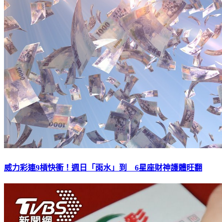
威力彩連9槓快衝！週日「雨水」到 6星座財神護體旺翻