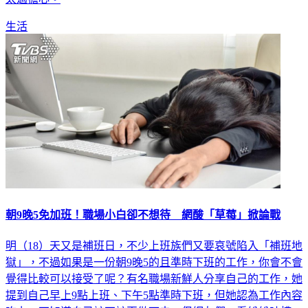
太過擔心。
生活
朝9晚5免加班！職場小白卻不想待 網酸「草莓」掀論戰
明（18）天又是補班日，不少上班族們又要哀號陷入「補班地
獄」，不過如果是一份朝9晚5的且準時下班的工作，你會不會
覺得比較可以接受了呢？有名職場新鮮人分享自己的工作，她