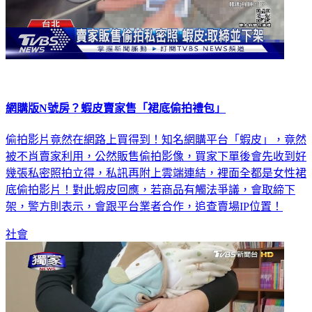
網購版N號房？蝦皮賣家售「裙底偷拍禮包」
偷拍影片竟然在網路上買得到！知名網購平台「蝦皮」，竟然
被不肖賣家利用，公然販售偷拍影像，買家下單後會先收到好
幾張私密照拍立得，私訊再附上雲端連結，裡面全都是女性裙
底偷拍影片！對此蝦皮回應，若商品有觸法爭議，會取締下
架，警方則表示，會跟平台業者合作，追查賣場IP位置！
社會