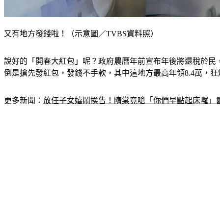
又有地方發錢啦！（示意圖／TVBS資料照）
說好的「開春大紅包」呢？政府農曆年前宣布年後將還稅於民，
倒是搶先發紅包，發錢不手軟，其中這地方最高年領8.4萬，
更多新聞：
放任子女嬉鬧挨告！隋棠竟嗆「你們早點起床囉」