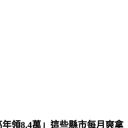
訴
年領8.4萬」這些縣市每月爽拿