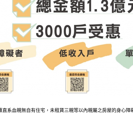
籍直系血親無自有住宅，未租賃三親等以內親屬之房屋的身心障