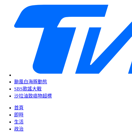
颱風白海豚動態
SBS歌謠大戰
沙拉油致癌物超標
首頁
即時
生活
政治