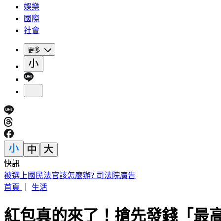
娛樂
國際
社會
更多
快訊
黃仁勳、張麗善也受害！駭客暗網購個資還當共諜 12人遭起
首頁
｜
生活
紅包真的來了！搶先發錢「最高