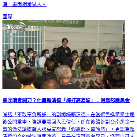
海，畫面相當嚇人。
國際
拿吹哨者開刀？他轟賴清德「棒打高嘉瑜」：假震怒護黑金
喊話「不敢辜負所託」的副總統賴清德，在當選民進黨黨主席
後公開重申，強調要贏回人民信任，卻在後續針對台南黑金一
事的做法讓媒體人張禹宣怒轟「假震怒、真護航」，更認為賴
清德如今的做法無關改革，只是在清算黨內異己、怪罪自己人