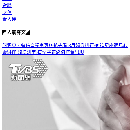
對聯
財運
貴人運
◤人氣夯文◢
何潤東、曹佑寧獨家專訪搶先看
8月緣分排行榜 這星座遇見心
靈夥伴
超準測字!這輩子正緣何時會出現