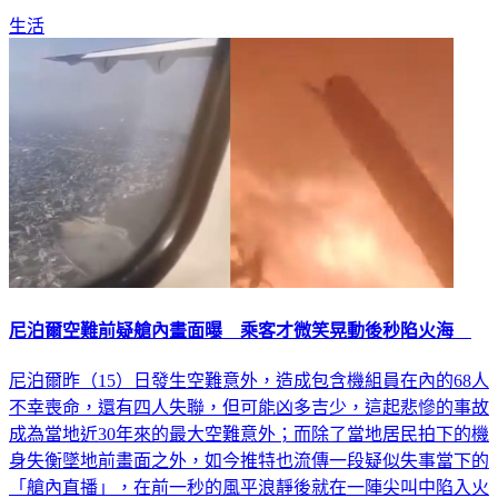
生活
尼泊爾空難前疑艙內畫面曝 乘客才微笑晃動後秒陷火海
尼泊爾昨（15）日發生空難意外，造成包含機組員在內的68人
不幸喪命，還有四人失聯，但可能凶多吉少，這起悲慘的事故
成為當地近30年來的最大空難意外；而除了當地居民拍下的機
身失衡墜地前畫面之外，如今推特也流傳一段疑似失事當下的
「艙內直播」，在前一秒的風平浪靜後就在一陣尖叫中陷入火