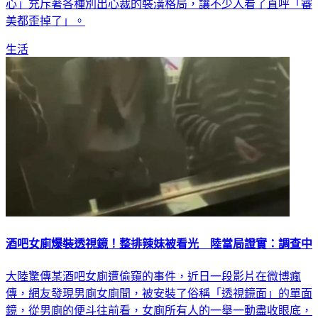
心」充斥著各種別出心裁的裝潢格局，讓不少人看了直呼「審
美都歪掉了」。
生活
酒吧女廁爆裝透視鏡！整排辣妹被看光 陸當局證實：調查中
大陸驚傳某酒吧女廁遭偷窺的事件，近日一段影片在微博瘋
傳，網友發現男廁女廁間，被安裝了俗稱「透視鏡面」的單面
鏡，從男廁的便斗往前看，女廁所有人的一舉一動盡收眼底，