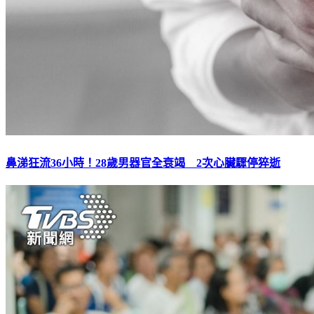
鼻涕狂流36小時！28歲男器官全衰竭 2次心臟驟停猝逝