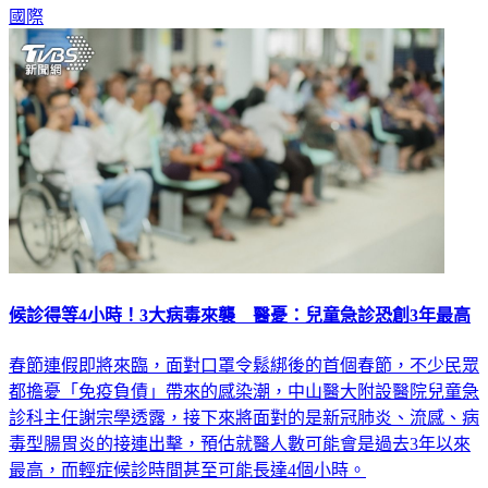
國際
候診得等4小時！3大病毒來襲 醫憂：兒童急診恐創3年最高
春節連假即將來臨，面對口罩令鬆綁後的首個春節，不少民眾
都擔憂「免疫負債」帶來的感染潮，中山醫大附設醫院兒童急
診科主任謝宗學透露，接下來將面對的是新冠肺炎、流感、病
毒型腸胃炎的接連出擊，預估就醫人數可能會是過去3年以來
最高，而輕症候診時間甚至可能長達4個小時。