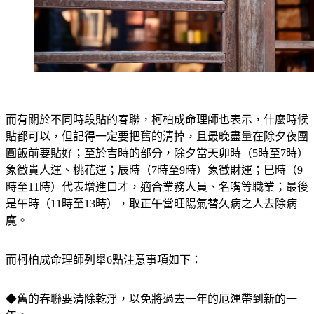
而有關於不同時段貼的春聯，柯柏成命理師也表示，什麼時候
貼都可以，但記得
一定要把舊的清掉
，且最晚盡量在除夕夜團
圓飯前要貼好；至於吉時的部分，除夕當天卯時（5時至7時）
象徵貴人運、桃花運；辰時（7時至9時）象徵財運；巳時（9
時至11時）代表增進口才，適合業務人員、名嘴等職業；最後
是午時（11時至13時），取正午當旺陽氣替久病之人去除病
魔。
而柯柏成命理師列舉6點注意事項如下：
◆舊的春聯要清除乾淨，以免將過去一年的厄運帶到新的一