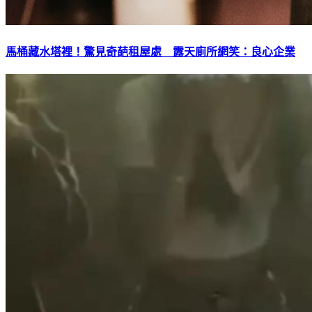
馬桶藏水塔裡！驚見奇葩租屋處 露天廁所網笑：良心企業