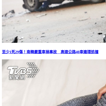
至少1死29傷！南韓嚴重車禍事故 高速公路40車連環追撞