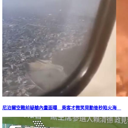
尼泊爾空難前疑艙內畫面曝 乘客才微笑晃動後秒陷火海