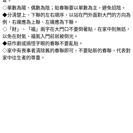
年。
◇單數為陽、偶數為陰；貼春聯要以單數為主，避免招陰。
◆分清楚上、下聯的左右順序，以站在門外面對大門的方向為
例，右邊應為上聯、左邊應為下聯。
◇「財」、「福」兩字在大門口不要倒著貼，在家中則無妨，
以免在財氣、福氣入門前就被倒光。
◆惡作劇或搞怪字眼的春聯不要亂貼。
◇家中有喪事者清除舊的春聯即可，不要貼新的春聯，代表對
家中往生者的尊重。