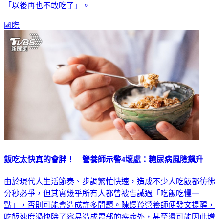
「以後再也不敢吃了」。
國際
飯吃太快真的會胖！ 營養師示警4壞處：糖尿病風險飆升
由於現代人生活節奏、步調繁忙快速，造成不少人吃飯都彷彿
分秒必爭，但其實幾乎所有人都曾被告誡過「吃飯吃慢一
點」，否則可能會造成許多問題。陳嫚羚營養師便發文提醒，
吃飯速度過快除了容易造成胃部的疾病外，甚至還可能因此增