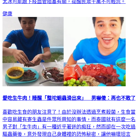
太冰可能跟下肢血管阻塞有關，提醒民眾千萬不可輕忽。
健康
愛吃生牛肉！睡醒「整坨蛔蟲滑出來」 男嚇傻：再也不敢了
喜歡吃生食的朋友注意了！由於沒辦法透過烹煮殺菌，生食當
中容易藏有寄生蟲是件眾所周知的事情，而泰國就有這麼一名
男子對「生牛肉」有一種近乎著迷的痴狂，然而卻在一次吃過
驅蟲藥後，意外發現自己身體裡的恐怖秘密，讓他嚇壞坦言