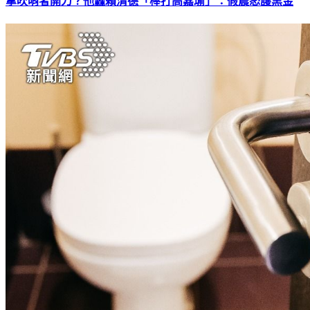
拿吹哨者開刀？他轟賴清德「棒打高嘉瑜」：假震怒護黑金