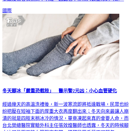
國際
冬天腳冰「嚴重恐截肢」 醫示警2元凶：小心血管硬化
經過幾天的高溫洗禮後，新一波寒流即將抵達戰場，民眾也紛
紛把壓在短袖下面的厚重大衣再度翻出來；冬天向來最讓人崩
潰的就是四肢末梢冰冷的情況，畢竟凍起來真的會要人命，而
台北榮總醫院實驗外科主任張效煌醫師也透露，冬天的時候腳