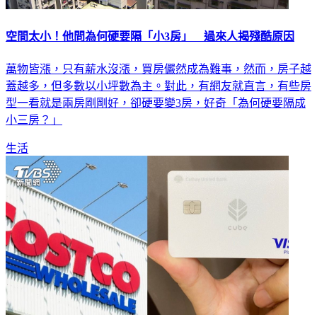
空間太小！他問為何硬要隔「小3房」 過來人揭殘酷原因
萬物皆漲，只有薪水沒漲，買房儼然成為難事，然而，房子越
蓋越多，但多數以小坪數為主。對此，有網友就直言，有些房
型一看就是兩房剛剛好，卻硬要變3房，好奇「為何硬要隔成
小三房？」
生活