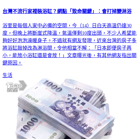
台灣不流行家裡裝浴缸？網點「致命關鍵」：會打掉變淋浴
浴室是每個人家中必備的空間，今（14）日白天高溫仍達30
度，但晚上將斷崖式降溫，氣溫僅剩10度出頭，不少人希望能
夠好好泡泡澡暖身子。不過就有網友發現，近來台灣的房子多
將浴缸敲掉改為淋浴間，令他相當不解：「日本即便房子再
小，能放小浴缸還是會放！」文章曝光後，有其他網友指出關
鍵原因。
生活