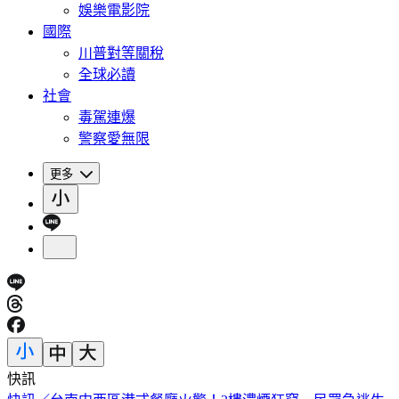
娛樂電影院
國際
川普對等關稅
全球必讀
社會
毒駕連爆
警察愛無限
更多
快訊