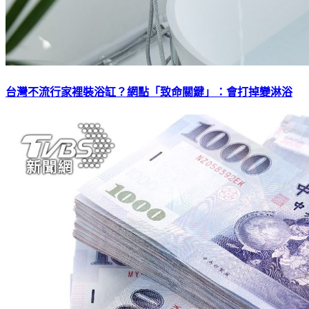
台灣不流行家裡裝浴缸？網點「致命關鍵」：會打掉變淋浴