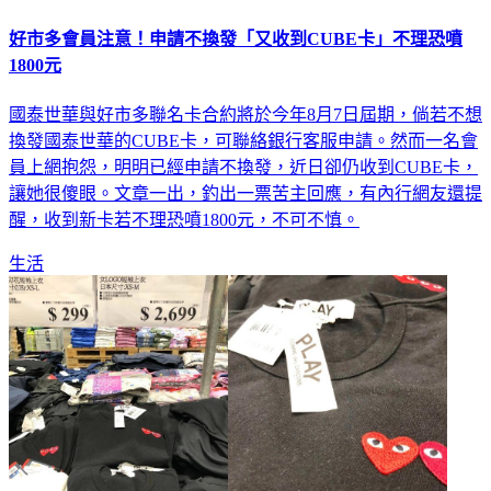
好市多會員注意！申請不換發「又收到CUBE卡」不理恐噴
1800元
國泰世華與好市多聯名卡合約將於今年8月7日屆期，倘若不想
換發國泰世華的CUBE卡，可聯絡銀行客服申請。然而一名會
員上網抱怨，明明已經申請不換發，近日卻仍收到CUBE卡，
讓她很傻眼。文章一出，釣出一票苦主回應，有內行網友還提
醒，收到新卡若不理恐噴1800元，不可不慎。
生活