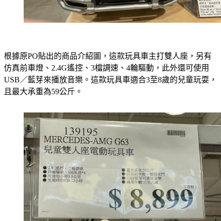
根據原PO貼出的商品介紹圖，這款玩具車主打雙人座，另有
仿真前車燈、2.4G遙控、3檔調速、4輪驅動，此外還可使用
USB／藍芽來播放音樂。這款玩具車適合3至8歲的兒童玩耍，
且最大承重為59公斤。