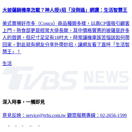
大披薩騎機車怎載？神人授1招「沒倒過」網讚：生活智慧王
美式賣場好市多（Costco）商品種類多樣，以高CP值吸引顧客
上門，熟食部更是經常大排長龍，其中價格實惠的披薩是許多
人的首選，但尺寸足足有18吋大，時常讓機車族苦惱該如何帶
回家，對此就有網友分享外帶妙招，讓網友看了直呼「生活智
慧王」！
生活
深入時事，一觸即見
意見反映：service@tvbs.com.tw
觀眾服務專線：02-2656-1599