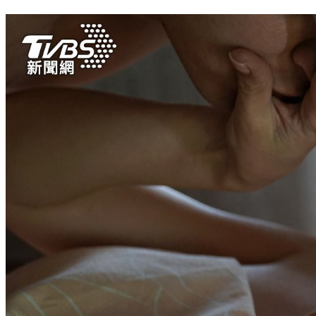
「刈」包不唸ㄍㄨㄚˋ！他曝常見3叫法 神人現身解釋了