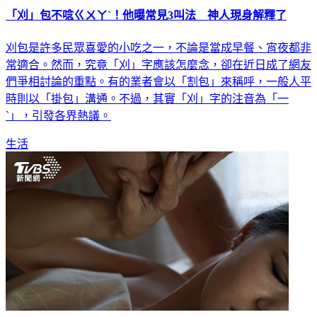
「刈」包不唸ㄍㄨㄚˋ！他曝常見3叫法 神人現身解釋了
刈包是許多民眾喜愛的小吃之一，不論是當成早餐、宵夜都非
常適合。然而，究竟「刈」字應該怎麼念，卻在近日成了網友
們爭相討論的重點。有的業者會以「割包」來稱呼，一般人平
時則以「掛包」溝通。不過，其實「刈」字的注音為「一
ˋ」，引發各界熱議。
生活