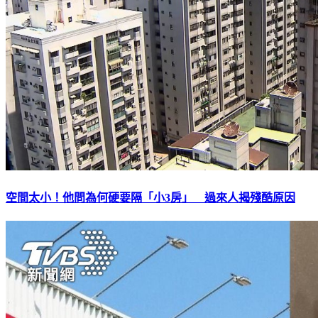
空間太小！他問為何硬要隔「小3房」 過來人揭殘酷原因