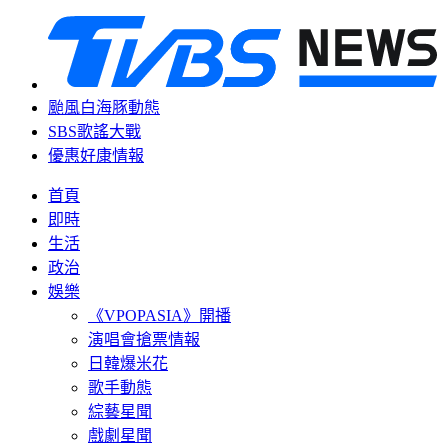
颱風白海豚動態
SBS歌謠大戰
優惠好康情報
首頁
即時
生活
政治
娛樂
《VPOPASIA》開播
演唱會搶票情報
日韓爆米花
歌手動態
綜藝星聞
戲劇星聞