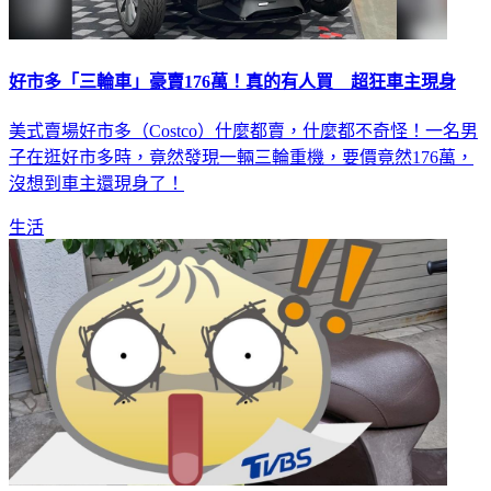
好市多「三輪車」豪賣176萬！真的有人買 超狂車主現身
美式賣場好市多（Costco）什麼都賣，什麼都不奇怪！一名男
子在逛好市多時，竟然發現一輛三輪重機，要價竟然176萬，
沒想到車主還現身了！
生活