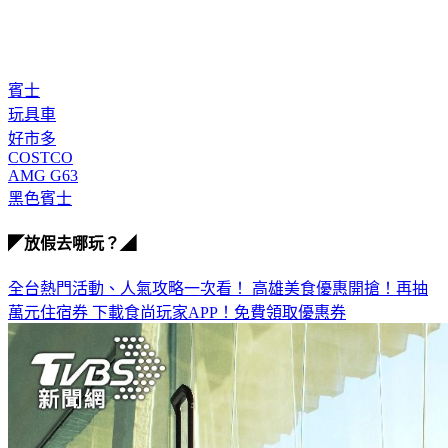
賓士
玩具車
好市多
COSTCO
AMG G63
黑色賓士
◤放假去哪玩？◢
全台熱門活動、人氣攻略一次看！
高雄美食優惠開搶！再抽
萬元住宿券
下載食尚玩家APP！免費領取優惠券