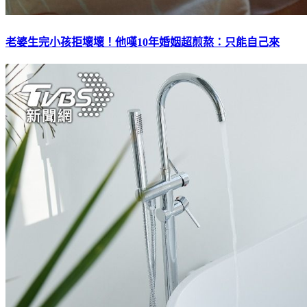
老婆生完小孩拒壞壞！他嘆10年婚姻超煎熬：只能自己來