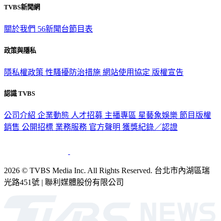
TVBS新聞網
關於我們
56新聞台節目表
政策與隱私
隱私權政策
性騷擾防治措施
網站使用協定
版權宣告
認識 TVBS
公司介紹
企業動態
人才招募
主播專區
星藝象娛樂
節目版權
銷售
公開招標
業務服務
官方聲明
獲獎紀錄／認證
2026 © TVBS Media Inc. All Rights Reserved. 台北市內湖區瑞
光路451號 | 聯利媒體股份有限公司