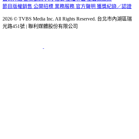
公司介紹
企業動態
人才招募
主播專區
星藝象娛樂
節目版權銷售
公開招標
業務服務
官方聲明
獲獎紀錄／認證
2026 © TVBS Media Inc. All Rights Reserved. 台北市內湖區瑞
光路451號 | 聯利媒體股份有限公司