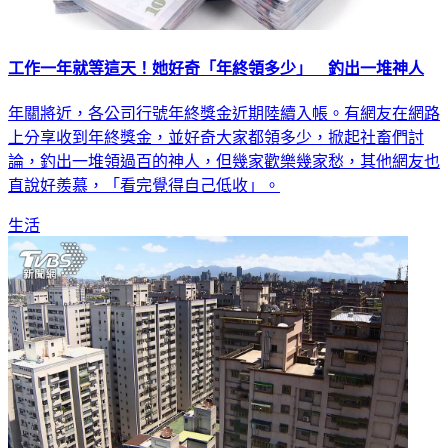
工作一年就等這天！她好奇「年終領多少」 釣出一堆神人
年關將近，各公司行號年終獎金近期陸續入帳。有網友在網路
上分享收到年終獎金，並好奇大家都領多少，掀起社畜們討
論，釣出一堆領過百的神人，但幾家歡樂幾家愁，其他網友也
直說好羨慕，「看完覺得自己低收」。
生活