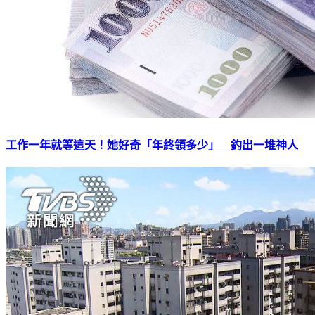
工作一年就等這天！她好奇「年終領多少」 釣出一堆神人