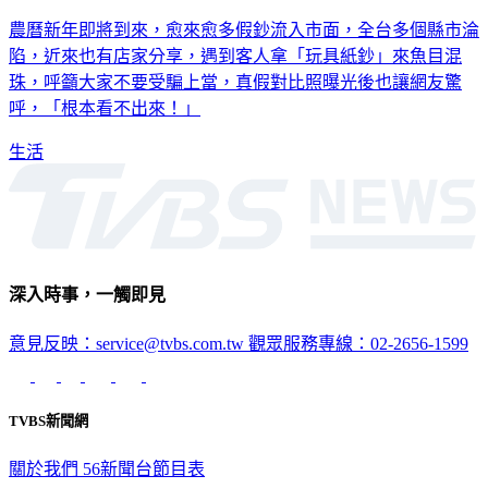
農曆新年即將到來，愈來愈多假鈔流入市面，全台多個縣市淪
陷，近來也有店家分享，遇到客人拿「玩具紙鈔」來魚目混
珠，呼籲大家不要受騙上當，真假對比照曝光後也讓網友驚
呼，「根本看不出來！」
生活
深入時事，一觸即見
意見反映：service@tvbs.com.tw
觀眾服務專線：02-2656-1599
TVBS新聞網
關於我們
56新聞台節目表