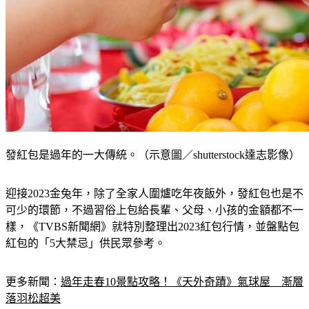
發紅包是過年的一大傳統。（示意圖／shutterstock達志影像）
迎接2023金兔年，除了全家人圍爐吃年夜飯外，發紅包也是不
可少的環節，不過習俗上包給長輩、父母、小孩的金額都不一
樣，《TVBS新聞網》就特別整理出2023紅包行情，並盤點包
紅包的「5大禁忌」供民眾參考。
更多新聞：
過年走春10景點攻略！《天外奇蹟》氣球屋　漸層
落羽松超美