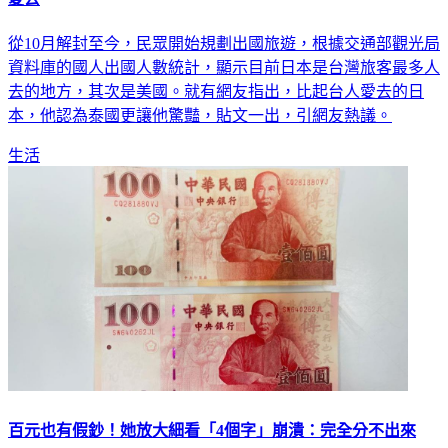
從10月解封至今，民眾開始規劃出國旅遊，根據交通部觀光局
資料庫的國人出國人數統計，顯示目前日本是台灣旅客最多人
去的地方，其次是美國。就有網友指出，比起台人愛去的日
本，他認為泰國更讓他驚豔，貼文一出，引網友熱議。
生活
百元也有假鈔！她放大細看「4個字」崩潰：完全分不出來