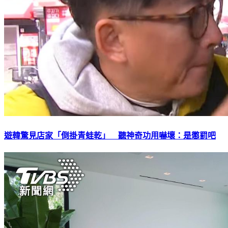
遊韓驚見店家「倒掛青蛙乾」 聽神奇功用嚇壞：是懲罰吧