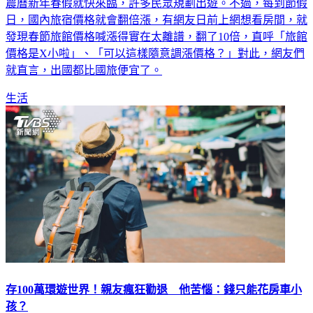
農曆新年春假就快來臨，許多民眾規劃出遊。不過，每到節假
日，國內旅宿價格就會翻倍漲，有網友日前上網想看房間，就
發現春節旅館價格喊漲得實在太離譜，翻了10倍，直呼「旅館
價格是X小啦」、「可以這樣隨意調漲價格？」對此，網友們
就直言，出國都比國旅便宜了。
生活
存100萬環遊世界！親友瘋狂勸退 他苦惱：錢只能花房車小
孩？