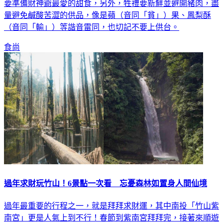
要準備財神爺最愛的甜食，另外，牲禮要新鮮並避開豬肉，盡
量避免鹹酸苦澀的供品，像是蘋（音同「貧」）果、鳳梨酥
（音同「輸」）等諧音雷同，也切記不要上供台。
食尚
過年求財玩竹山！6景點一次看 忘憂森林如置身人間仙境
過年最重要的行程之一，就是拜拜求財運，其中南投「竹山紫
南宮」更是人氣上到不行！春節到紫南宮拜拜完，接著來順遊