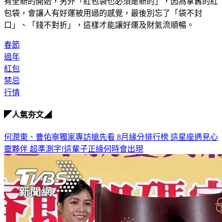
有全新的開始，另外
「紅包袋也必須是新的」
，因為拿舊的紅
包袋，會讓人有好運被用過的感覺，最後別忘了
「袋不封
口」
、
「錢不對折」
，這樣才能讓好運及財氣流順暢。
春節
過年
紅包
禁忌
行情
◤人氣夯文◢
何潤東、曹佑寧獨家專訪搶先看
8月緣分排行榜 這星座遇見心
靈夥伴
超準測字!這輩子正緣何時會出現