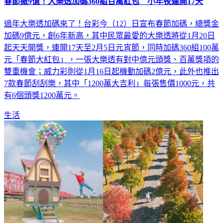
春節撒9億！大樂透加碼360組百萬紅包 小年夜連開17天
過年大樂透加碼來了！台彩今（12）日宣布春節加碼，總獎金
加碼9億元，創6年新高，其中民眾最愛的大樂透將從1月20日
起天天開獎，連開17天至2月5日元宵節，同時加碼360組100萬
元「春節大紅包」，一張大樂透有對中億元頭獎、百萬獎項的
雙重機會；威力彩則從1月16日起機動加碼2億元，此外也推出
7款春節刮刮樂，其中「1200萬大吉利」每張售價1000元，共
有6個頭獎1200萬元。
生活