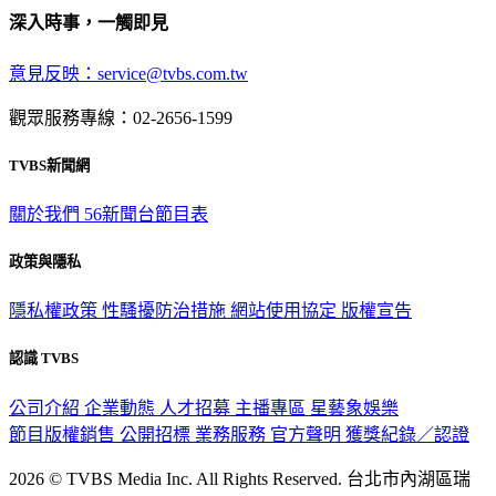
深入時事，一觸即見
意見反映：service@tvbs.com.tw
觀眾服務專線：02-2656-1599
TVBS新聞網
關於我們
56新聞台節目表
政策與隱私
隱私權政策
性騷擾防治措施
網站使用協定
版權宣告
認識 TVBS
公司介紹
企業動態
人才招募
主播專區
星藝象娛樂
節目版權銷售
公開招標
業務服務
官方聲明
獲獎紀錄／認證
2026 © TVBS Media Inc. All Rights Reserved. 台北市內湖區瑞