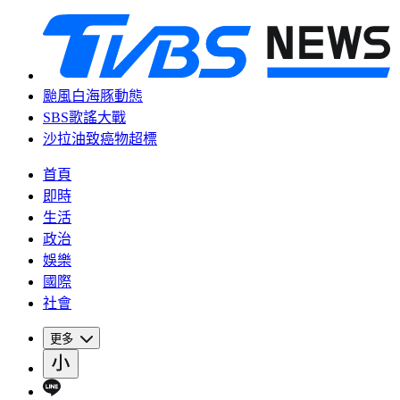
颱風白海豚動態
SBS歌謠大戰
沙拉油致癌物超標
首頁
即時
生活
政治
娛樂
國際
社會
更多