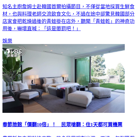
知名主廚詹姆士赴韓國首爾拍攝節目，不僅從當地採買生鮮食
材，也與料理老師交流飲食文化，不過在途中卻驚見韓國部分
店家會把乾燥過後的青蛙掛在店外，聽聞「青蛙乾」的神奇功
用後，嚇壞直喊：「這是懲罰吧！」
娛樂
春節旅館「價翻10倍」！ 民眾嗆翻：住1天都可買機票