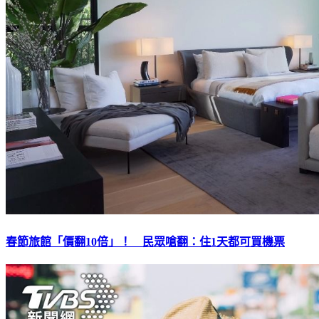
春節旅館「價翻10倍」！ 民眾嗆翻：住1天都可買機票