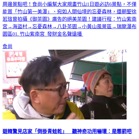
周邊景點吧！食尚小編幫大家規畫竹山1日遊必訪6景點，不僅
能賞「竹山第一美瀑」、宛如人間仙境的忘憂森林，還朝聖徐
若瑄曾拍攝《御茶園》廣告的絕美茶園！建議行程：竹山紫南
宮→海盜村→忘憂森林→八卦茶園→小黃山風景區→瑞龍瀑布
園區01. 竹山紫南宮 發財金名聲遠播
食尚
遊韓驚見店家「倒掛青蛙乾」 聽神奇功用嚇壞：是懲罰吧