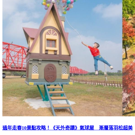
過年走春10景點攻略！《天外奇蹟》氣球屋 漸層落羽松超美