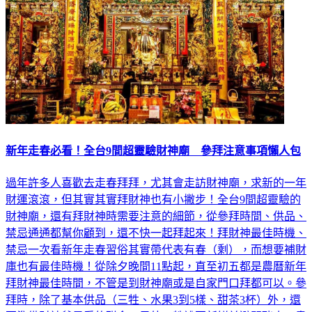
新年走春必看！全台9間超靈驗財神廟 參拜注意事項懶人包
過年許多人喜歡去走春拜拜，尤其會走訪財神廟，求新的一年
財運滾滾，但其實其實拜財神也有小撇步！全台9間超靈驗的
財神廟，還有拜財神時需要注意的細節，從參拜時間、供品、
禁忌通通都幫你顧到，還不快一起拜起來！拜財神最佳時機、
禁忌一次看新年走春習俗其實帶代表有春（剩），而想要補財
庫也有最佳時機！從除夕晚間11點起，直至初五都是農曆新年
拜財神最佳時間，不管是到財神廟或是自家門口拜都可以。參
拜時，除了基本供品（三牲、水果3到5樣、甜茶3杯）外，還