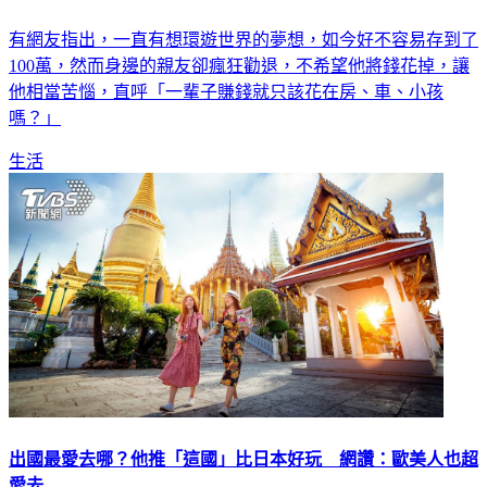
有網友指出，一直有想環遊世界的夢想，如今好不容易存到了
100萬，然而身邊的親友卻瘋狂勸退，不希望他將錢花掉，讓
他相當苦惱，直呼「一輩子賺錢就只該花在房、車、小孩
嗎？」
生活
出國最愛去哪？他推「這國」比日本好玩 網讚：歐美人也超
愛去