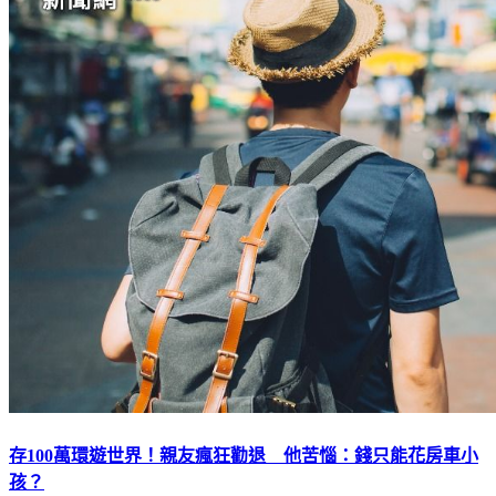
存100萬環遊世界！親友瘋狂勸退 他苦惱：錢只能花房車小
孩？