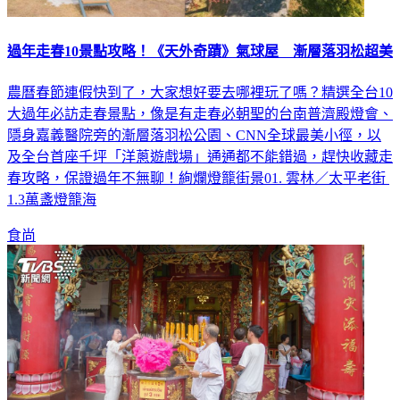
過年走春10景點攻略！《天外奇蹟》氣球屋 漸層落羽松超美
農曆春節連假快到了，大家想好要去哪裡玩了嗎？精選全台10
大過年必訪走春景點，像是有走春必朝聖的台南普濟殿燈會、
隱身嘉義醫院旁的漸層落羽松公園、CNN全球最美小徑，以
及全台首座千坪「洋蔥遊戲場」通通都不能錯過，趕快收藏走
春攻略，保證過年不無聊！絢爛燈籠街景01. 雲林／太平老街
1.3萬盞燈籠海
食尚