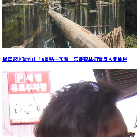
過年求財玩竹山！6景點一次看 忘憂森林如置身人間仙境