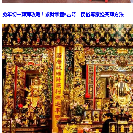
兔年初一拜拜攻略！求財掌握5吉時 民俗專家授祭拜方法