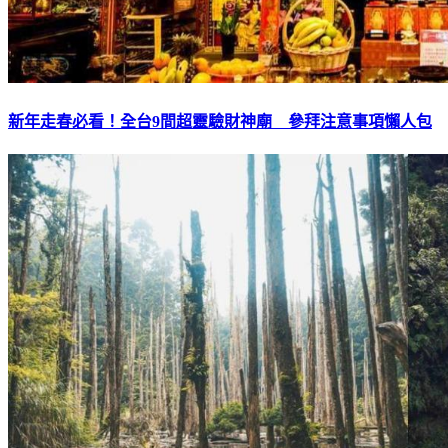
新年走春必看！全台9間超靈驗財神廟 參拜注意事項懶人包