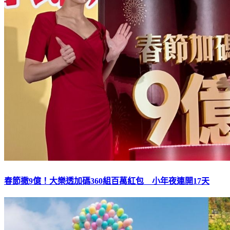
春節撒9億！大樂透加碼360組百萬紅包 小年夜連開17天