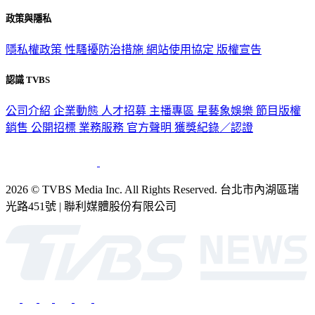
政策與隱私
隱私權政策
性騷擾防治措施
網站使用協定
版權宣告
認識 TVBS
公司介紹
企業動態
人才招募
主播專區
星藝象娛樂
節目版權
銷售
公開招標
業務服務
官方聲明
獲獎紀錄／認證
2026 © TVBS Media Inc. All Rights Reserved. 台北市內湖區瑞
光路451號 | 聯利媒體股份有限公司