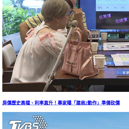
房價歷史高檔、利率直升！專家曝「建商2動作」準備砍價