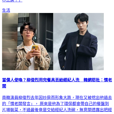
小三房？」
生活
當僕人使喚？柳俊烈用完餐具丟給經紀人洗 韓網怒批：慣老
闆
南韓演員柳俊烈去年因炒房而形象大跌，現在又被挖出他過去
的「慣老闆發言」， 原來是他為了環保都會帶自己的餐盤到
片場裝菜，不過最後竟是交給經紀人洗碗，無意間透露出把經