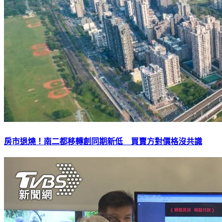
房市退燒！南二都移轉創同期新低 買賣方對價格沒共識