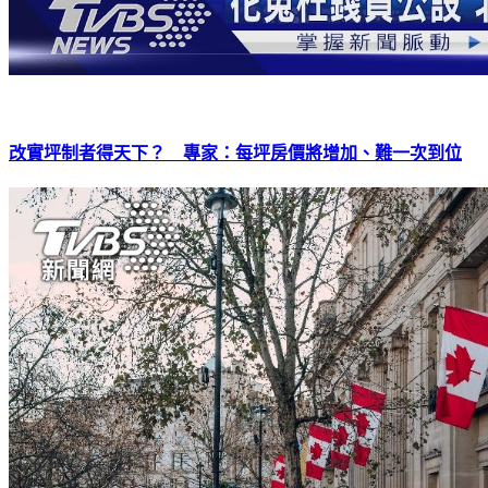
改實坪制者得天下？ 專家：每坪房價將增加、難一次到位