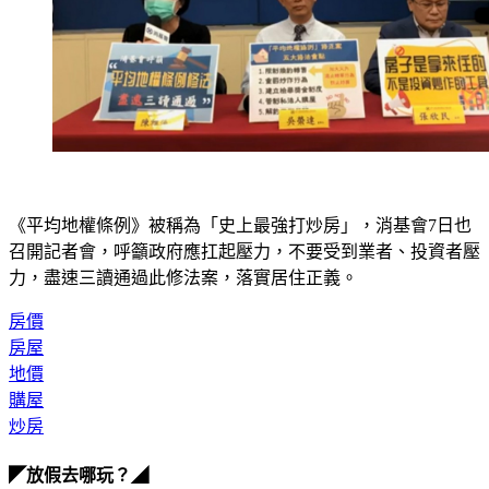
《平均地權條例》被稱為「史上最強打炒房」，消基會7日也
召開記者會，呼籲政府應扛起壓力，不要受到業者、投資者壓
力，盡速三讀通過此修法案，落實居住正義。
房價
房屋
地價
購屋
炒房
◤放假去哪玩？◢