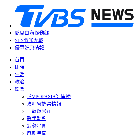
颱風白海豚動態
SBS歌謠大戰
優惠好康情報
首頁
即時
生活
政治
娛樂
《VPOPASIA》開播
演唱會搶票情報
日韓爆米花
歌手動態
綜藝星聞
戲劇星聞