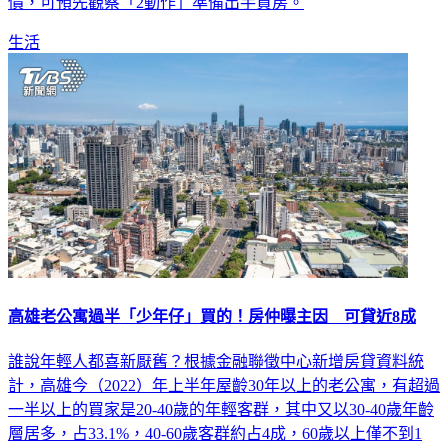
價，可預先觀察「2動作」準備出手買房。
生活
高雄老公寓過半「少年仔」買的！房仲曝主因 可貸近8成
誰說年輕人都喜新厭舊？根據金融聯徵中心新增房貸資料統
計，高雄今（2022）年上半年屋齡30年以上的老公寓，有超過
一半以上的買家是20-40歲的年輕客群，其中又以30-40歲年齡
層居多，占33.1%，40-60歲客群約占4成，60歲以上僅不到1