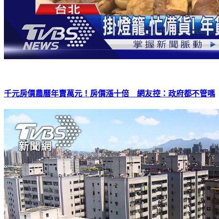
千元房價農曆年賣萬元！房價漲十倍 網友控：政府都不管嗎