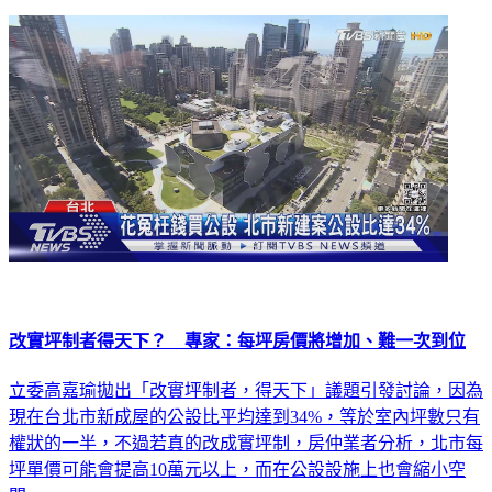
改實坪制者得天下？ 專家：每坪房價將增加、難一次到位
立委高嘉瑜拋出「改實坪制者，得天下」議題引發討論，因為
現在台北市新成屋的公設比平均達到34%，等於室內坪數只有
權狀的一半，不過若真的改成實坪制，房仲業者分析，北市每
坪單價可能會提高10萬元以上，而在公設設施上也會縮小空