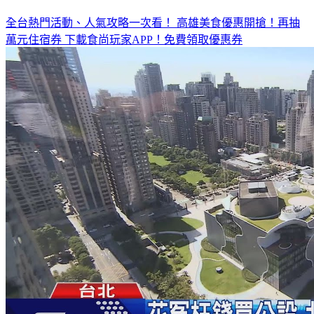
全台熱門活動、人氣攻略一次看！
高雄美食優惠開搶！再抽
萬元住宿券
下載食尚玩家APP！免費領取優惠券