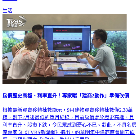
生活
房價歷史高檔、利率直升！專家曝「建商2動作」準備砍價
根據最新買賣移轉棟數顯示，9月建物買賣移轉棟數僅2.38萬
棟，創下2月後最低的單月紀錄，目前房價處於歷史高檔，且
利率直升、股市下跌，令民眾感到憂心不已。對此，不具名房
產專家向《TVBS新聞網》指出，約莫明年中建商應會開刀砍