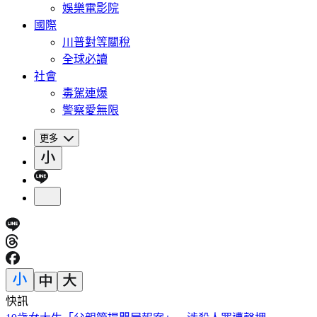
娛樂電影院
國際
川普對等關稅
全球必讀
社會
毒駕連爆
警察愛無限
更多
快訊