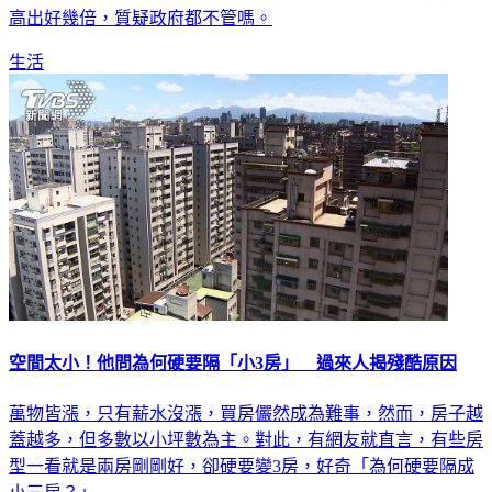
高出好幾倍，質疑政府都不管嗎。
生活
空間太小！他問為何硬要隔「小3房」 過來人揭殘酷原因
萬物皆漲，只有薪水沒漲，買房儼然成為難事，然而，房子越
蓋越多，但多數以小坪數為主。對此，有網友就直言，有些房
型一看就是兩房剛剛好，卻硬要變3房，好奇「為何硬要隔成