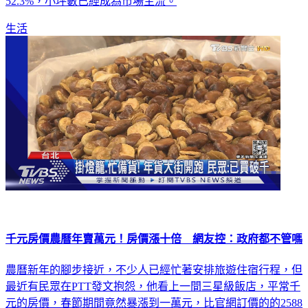
52.3%，小坪數已經成為市場主流。
生活
千元房價農曆年賣萬元！房價漲十倍 網友控：政府都不管嗎
農曆新年的腳步接近，不少人已經忙著安排旅遊住宿行程，但
最近有民眾在PTT發文抱怨，他看上一間三星級飯店，平常千
元的房價，春節期間竟然暴漲到一萬元，比官網訂價的的2588