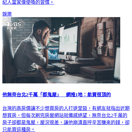
紀人當家僕使喚的習慣。
娛樂
他無奈台北2千萬「都鬼屋」 網推1地：能買很頂的
台灣的高房價讓不少想買房的人打退堂鼓，有網友就指出近期
想買房，但每次刷完房屋網站就備感絕望，無奈台北2千萬的
房子卻都是鬼屋，屋況很差，讓他崩潰直呼辛苦賺來的錢，卻
只能買這種房。