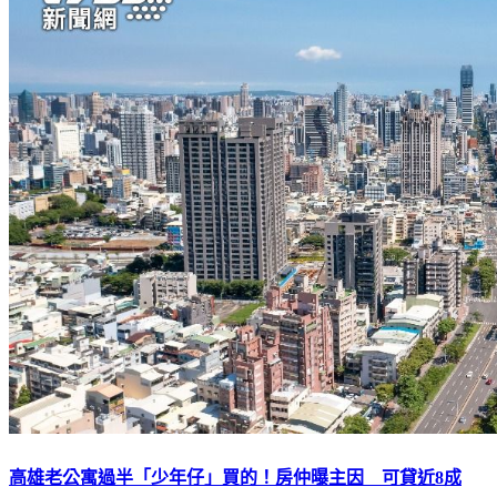
高雄老公寓過半「少年仔」買的！房仲曝主因 可貸近8成