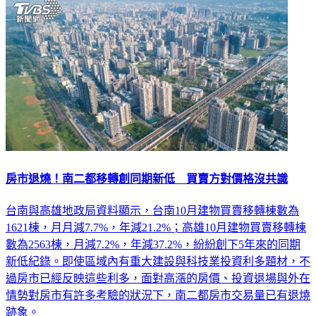
房市退燒！南二都移轉創同期新低 買賣方對價格沒共識
台南與高雄地政局資料顯示，台南10月建物買賣移轉棟數為
1621棟，月月減7.7%，年減21.2%；高雄10月建物買賣移轉棟
數為2563棟，月減7.2%，年減37.2%，紛紛創下5年來的同期
新低紀錄。即使區域內有重大建設與科技業投資利多題材，不
過房市已經反映這些利多，面對高漲的房價、投資退場與外在
情勢對房市有許多考驗的狀況下，南二都房市交易量已有退燒
跡象。