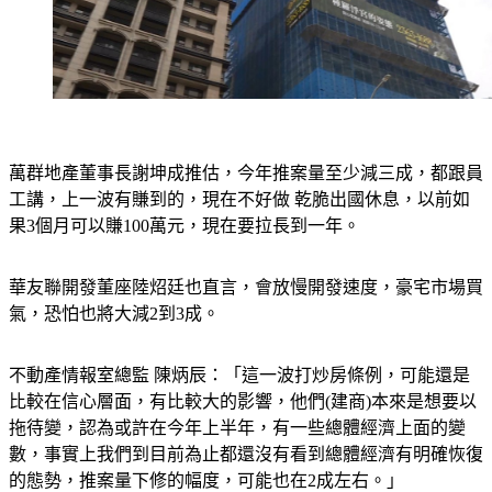
萬群地產董事長謝坤成推估，今年推案量至少減三成，都跟員
工講，上一波有賺到的，現在不好做 乾脆出國休息，以前如
果3個月可以賺100萬元，現在要拉長到一年。
華友聯開發董座陸炤廷也直言，會放慢開發速度，豪宅市場買
氣，恐怕也將大減2到3成。
不動產情報室總監 陳炳辰：「這一波打炒房條例，可能還是
比較在信心層面，有比較大的影響，他們(建商)本來是想要以
拖待變，認為或許在今年上半年，有一些總體經濟上面的變
數，事實上我們到目前為止都還沒有看到總體經濟有明確恢復
的態勢，推案量下修的幅度，可能也在2成左右。」