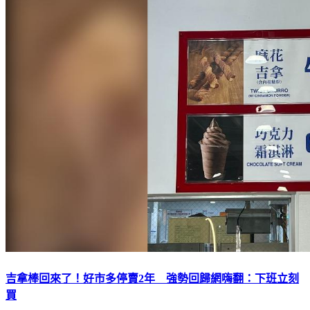
吉拿棒回來了！好市多停賣2年 強勢回歸網嗨翻：下班立刻