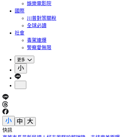
娛樂電影院
國際
川普對等關稅
全球必讀
社會
毒駕連爆
警察愛無限
更多
快訊