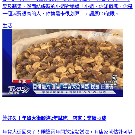
愛。昨（5日）有網友指出，到好市多購物，只買了牛奶、貝
果及蘋果，然而結帳時的小姐對她說「小姐，你知道嗎，你是
一個消費很高的人，你換黑卡很划算」，讓原PO傻眼。
生活
等好久！年貨大街睽違2年試吃 店家：業績+3成