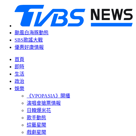
颱風白海豚動態
SBS歌謠大戰
優惠好康情報
首頁
即時
生活
政治
娛樂
《VPOPASIA》開播
演唱會搶票情報
日韓爆米花
歌手動態
綜藝星聞
戲劇星聞