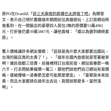
原PO在Dcard以「
這三天兩夜的房價也太誇張了吧
」為題發
文，表示自己想於農曆過年期間前往高雄遊玩，上訂房網站時
竟看到，在一間飯店的豪華四人房住2晚的原價要53萬4982
元，打折後仍要39萬5887元，讓他直喊：「還以為選到總統套
房」。
驚人價格讓許多網友傻眼：「這就是為什麼大家都要出國玩， 
台灣的飯店真的太貴了！」、「過年在國內旅遊就是等著被宰
啊！連民宿都三倍賣，前幾禮拜訂台南民宿，網站寫春節一晚
六千，打去問結果報價一萬三，跟他們說他們自己網站有寫價
格，還被爆嗆一波春節怎麼可能那麼便宜」、「豪華房本來就
貴，而且大家都擠在過年出去玩，房間就那麼多，當然漲
啊」。