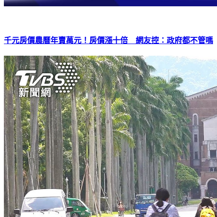
千元房價農曆年賣萬元！房價漲十倍 網友控：政府都不管嗎