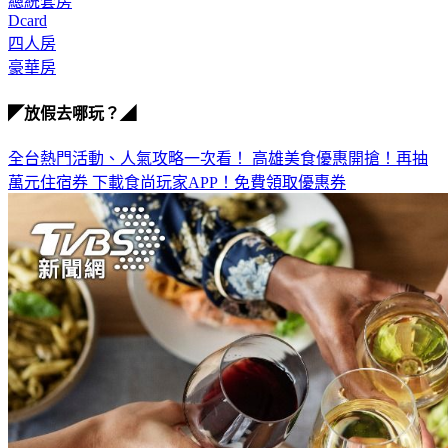
高雄市
總統套房
Dcard
四人房
豪華房
◤放假去哪玩？◢
全台熱門活動、人氣攻略一次看！
高雄美食優惠開搶！再抽
萬元住宿券
下載食尚玩家APP！免費領取優惠券