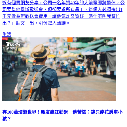
每個人踏入職場工作後，一定都會遇到同事離職或退休，但最
近有個男網友分享，公司一名年資40年的大前輩即將退休，公
司要幫他舉辦歡送會，但卻要求所有員工，每個人必須掏出1
千元做為辦歡送會費用，讓他氣炸又質疑「憑什麼叫我幫忙
出？」貼文一出，引發眾人熱議。
生活
存100萬環遊世界！親友瘋狂勸退 他苦惱：錢只能花房車小
孩？