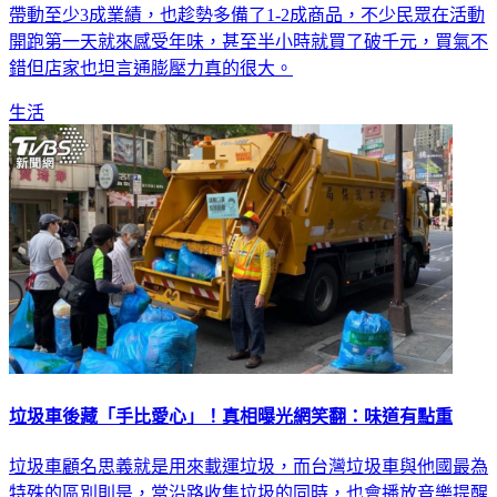
年貨大街回來了！睽違兩年開放定點試吃，有店家就估計可以
帶動至少3成業績，也趁勢多備了1-2成商品，不少民眾在活動
開跑第一天就來感受年味，甚至半小時就買了破千元，買氣不
錯但店家也坦言通膨壓力真的很大。
生活
垃圾車後藏「手比愛心」！真相曝光網笑翻：味道有點重
垃圾車顧名思義就是用來載運垃圾，而台灣垃圾車與他國最為