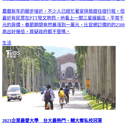
千元房價農曆年賣萬元！房價漲十倍 網友控：政府都不管嗎
農曆新年的腳步接近，不少人已經忙著安排旅遊住宿行程，但
最近有民眾在PTT發文抱怨，他看上一間三星級飯店，平常千
元的房價，春節期間竟然暴漲到一萬元，比官網訂價的的2588
高出好幾倍，質疑政府都不管嗎。
生活