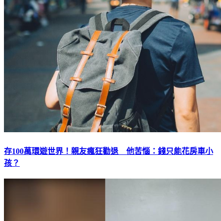
存100萬環遊世界！親友瘋狂勸退 他苦惱：錢只能花房車小
孩？