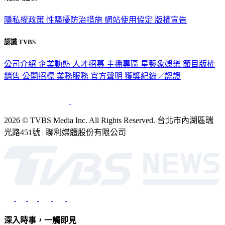
政策與隱私
隱私權政策
性騷擾防治措施
網站使用協定
版權宣告
認識 TVBS
公司介紹
企業動態
人才招募
主播專區
星藝象娛樂
節目版權
銷售
公開招標
業務服務
官方聲明
獲獎紀錄／認證
2026 © TVBS Media Inc. All Rights Reserved. 台北市內湖區瑞
光路451號 | 聯利媒體股份有限公司