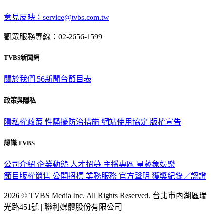
深入時事，一觸即見
意見反映：service@tvbs.com.tw
觀眾服務專線：02-2656-1599
TVBS新聞網
關於我們
56新聞台節目表
政策與隱私
隱私權政策
性騷擾防治措施
網站使用協定
版權宣告
認識 TVBS
公司介紹
企業動態
人才招募
主播專區
星藝象娛樂
節目版權銷售
公開招標
業務服務
官方聲明
獲獎紀錄／認證
2026 © TVBS Media Inc. All Rights Reserved. 台北市內湖區瑞