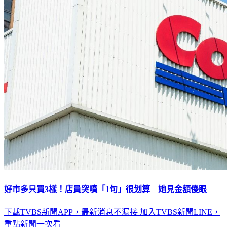
好市多只買3樣！店員突噴「1句」很划算 她見金額傻眼
下載TVBS新聞APP，最新消息不漏接
加入TVBS新聞LINE，