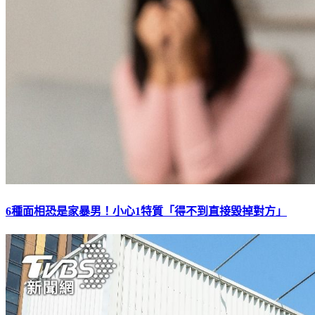
6種面相恐是家暴男！小心1特質「得不到直接毀掉對方」