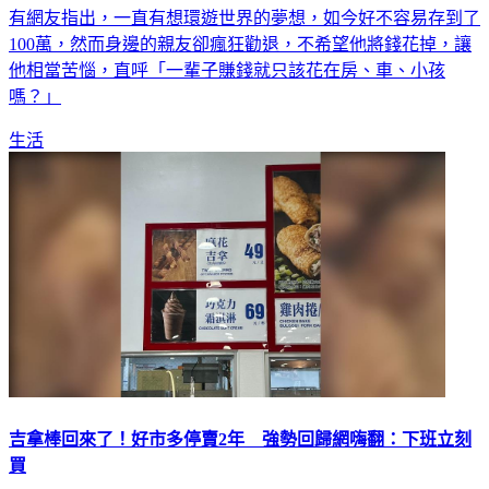
有網友指出，一直有想環遊世界的夢想，如今好不容易存到了
100萬，然而身邊的親友卻瘋狂勸退，不希望他將錢花掉，讓
他相當苦惱，直呼「一輩子賺錢就只該花在房、車、小孩
嗎？」
生活
吉拿棒回來了！好市多停賣2年 強勢回歸網嗨翻：下班立刻