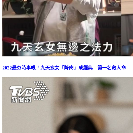
2022最夯時事哏！九天玄女「降肉」成經典 第一名救人命