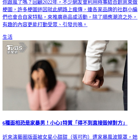
你跟風了嗎？回顧2022年，不少網友會利用時事結合創意來做
梗圖，許多梗圖迷因就此網路上瘋傳，連各家品牌的社群小編
們也會合自家特點，來推廣商品或活動，除了順應潮流之外，
有趣的內容更能打動受眾、引發共鳴。
生活
6種面相恐是家暴男！小心1特質「得不到直接毀掉對方」