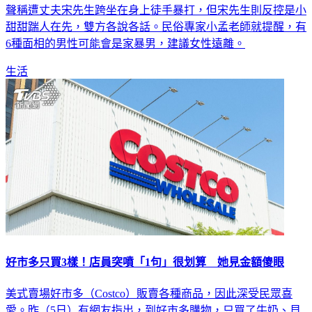
近來演藝圈版面被女星小甜甜（張可昀）遭家暴風波籠罩，她
聲稱遭丈夫宋先生跨坐在身上徒手暴打，但宋先生則反控是小
甜甜踹人在先，雙方各說各話。民俗專家小孟老師就提醒，有
6種面相的男性可能會是家暴男，建議女性遠離。
生活
好市多只買3樣！店員突噴「1句」很划算 她見金額傻眼
美式賣場好市多（Costco）販賣各種商品，因此深受民眾喜