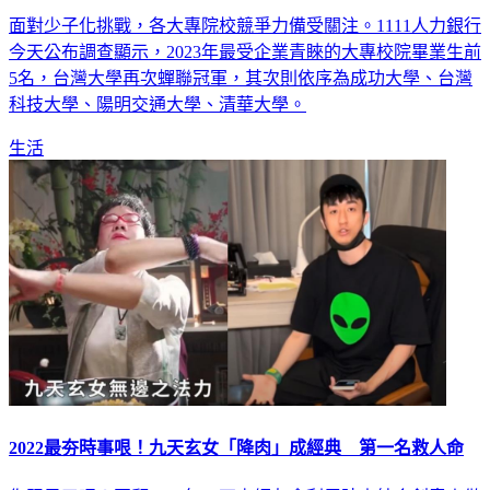
2023企業最愛大學 台大最熱門、輔大奪私校冠軍
面對少子化挑戰，各大專院校競爭力備受關注。1111人力銀行
今天公布調查顯示，2023年最受企業青睞的大專校院畢業生前
5名，台灣大學再次蟬聯冠軍，其次則依序為成功大學、台灣
科技大學、陽明交通大學、清華大學。
生活
2022最夯時事哏！九天玄女「降肉」成經典 第一名救人命