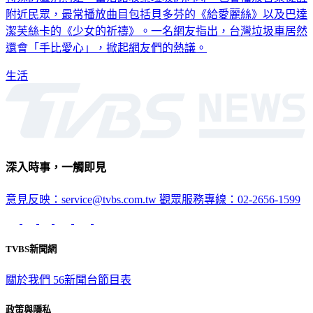
特殊的區別則是，當沿路收集垃圾的同時，也會播放音樂提醒
附近民眾，最常播放曲目包括貝多芬的《給愛麗絲》以及巴達
潔芙絲卡的《少女的祈禱》。一名網友指出，台灣垃圾車居然
還會「手比愛心」，掀起網友們的熱議。
生活
深入時事，一觸即見
意見反映：service@tvbs.com.tw
觀眾服務專線：02-2656-1599
TVBS新聞網
關於我們
56新聞台節目表