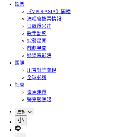
娛樂
《VPOPASIA》開播
演唱會搶票情報
日韓爆米花
歌手動態
綜藝星聞
戲劇星聞
娛樂電影院
國際
川普對等關稅
全球必讀
社會
毒駕連爆
警察愛無限
更多