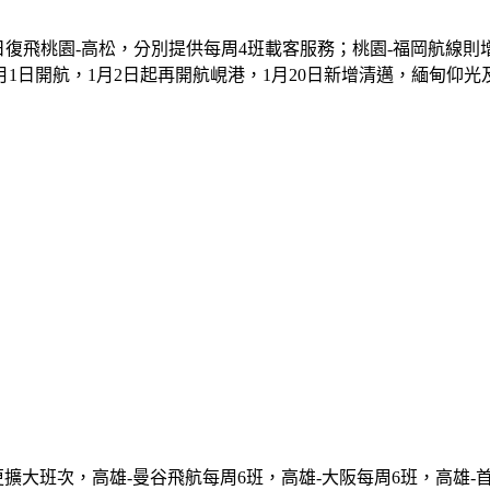
日復飛桃園-高松，分別提供每周4班載客服務；桃園-福岡航線則
月1日開航，1月2日起再開航峴港，1月20日新增清邁，緬甸仰
大班次，高雄-曼谷飛航每周6班，高雄-大阪每周6班，高雄-首