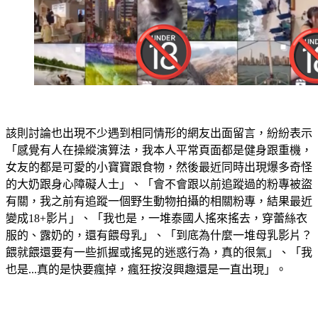
該則討論也出現不少遇到相同情形的網友出面留言，紛紛表示
「感覺有人在操縱演算法，我本人平常頁面都是健身跟重機，
女友的都是可愛的小寶寶跟食物，然後最近同時出現爆多奇怪
的大奶跟身心障礙人士」、「會不會跟以前追蹤過的粉專被盜
有關，我之前有追蹤一個野生動物拍攝的相關粉專，結果最近
變成18+影片」、「我也是，一堆泰國人搖來搖去，穿蕾絲衣
服的、露奶的，還有餵母乳」、「到底為什麼一堆母乳影片？
餵就餵還要有一些抓握或搖晃的迷惑行為，真的很氣」、「我
也是...真的是快要瘋掉，瘋狂按沒興趣還是一直出現」。