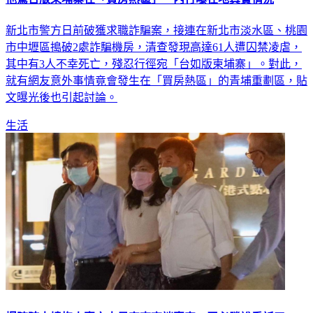
新北市警方日前破獲求職詐騙案，接連在新北市淡水區、桃園
市中壢區搗破2處詐騙機房，清查發現高達61人遭囚禁凌虐，
其中有3人不幸死亡，殘忍行徑宛「台如版柬埔寨」。對此，
就有網友意外事情竟會發生在「買房熱區」的青埔重劃區，貼
文曝光後也引起討論。
生活