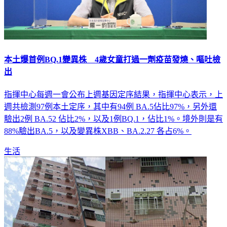
本土爆首例BQ.1變異株 4歲女童打過一劑疫苗發燒、嘔吐檢
出
指揮中心每週一會公布上週基因定序結果，指揮中心表示，上
週共檢測97例本土定序，其中有94例 BA.5佔比97%，另外還
驗出2例 BA.52 佔比2%，以及1例BQ.1，佔比1%。境外則是有
88%驗出BA.5，以及變異株XBB、BA.2.27 各占6%。
生活