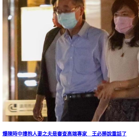
爆陳時中摟抱人妻之夫是審查高端專家 王必勝說重話了