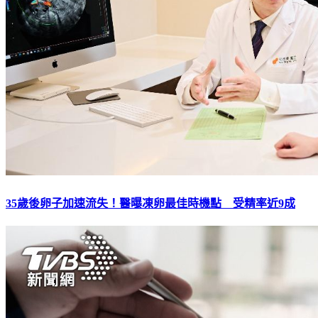
35歲後卵子加速流失！醫曝凍卵最佳時機點 受精率近9成