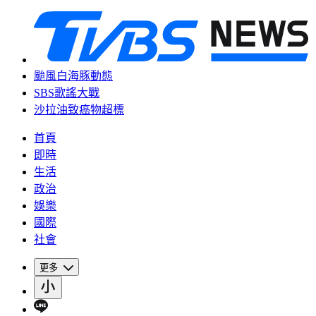
颱風白海豚動態
SBS歌謠大戰
沙拉油致癌物超標
首頁
即時
生活
政治
娛樂
國際
社會
更多