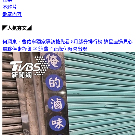
不雅片
敏感內容
◤人氣夯文◢
何潤東、曹佑寧獨家專訪搶先看
8月緣分排行榜 這星座遇見心
靈夥伴
超準測字!這輩子正緣何時會出現