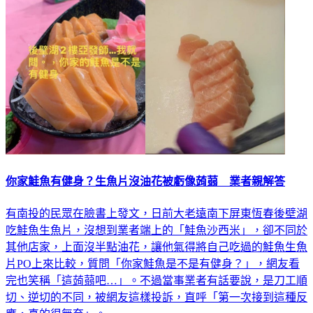
你家鮭魚有健身？生魚片沒油花被虧像蒟蒻 業者親解答
有南投的民眾在臉書上發文，日前大老遠南下屏東恆春後壁湖
吃鮭魚生魚片，沒想到業者端上的「鮭魚沙西米」，卻不同於
其他店家，上面沒半點油花，讓他氣得將自己吃過的鮭魚生魚
片PO上來比較，質問「你家鮭魚是不是有健身？」，網友看
完也笑稱「這蒟蒻吧…」。不過當事業者有話要說，是刀工順
切、逆切的不同，被網友這樣投訴，直呼「第一次接到這種反