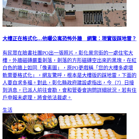
大樓正在格式化…他曬公寓恐怖外牆 網驚：現實版踩地雷？
有民眾在臉書社團PO出一張照片，彰化景宗街的一處住宅大
樓，外牆磁磚嚴重剝落，剝落的方形磁磚空出來的黑塊，在紅
白色的牆上如同「像素圖」，原PO更戲稱「您的大樓多處壞
軌需要格式化」，網友驚呼，根本是大樓版的踩地雷，下面的
人要自求多福。對此，彰化縣政府建設處指出，今（7）日接
到消息，已派人前往會勘，會和管委會詢問詳細狀況，若有住
戶申報未處理，將會依法裁處。
生活