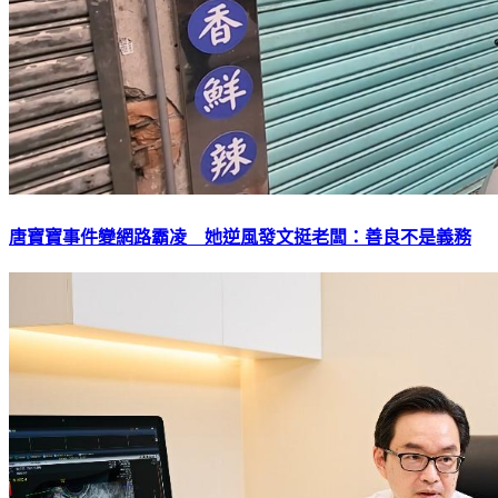
唐寶寶事件變網路霸凌 她逆風發文挺老闆：善良不是義務