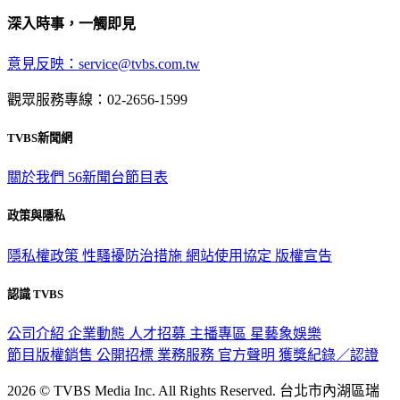
深入時事，一觸即見
意見反映：service@tvbs.com.tw
觀眾服務專線：02-2656-1599
TVBS新聞網
關於我們
56新聞台節目表
政策與隱私
隱私權政策
性騷擾防治措施
網站使用協定
版權宣告
認識 TVBS
公司介紹
企業動態
人才招募
主播專區
星藝象娛樂
節目版權銷售
公開招標
業務服務
官方聲明
獲獎紀錄／認證
2026 © TVBS Media Inc. All Rights Reserved. 台北市內湖區瑞