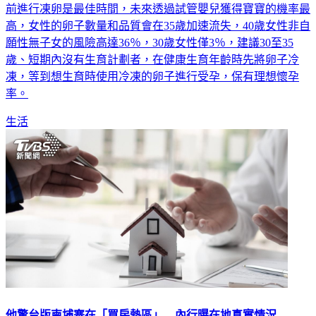
前進行凍卵是最佳時間，未來透過試管嬰兒獲得寶寶的機率最
高，女性的卵子數量和品質會在35歲加速流失，40歲女性非自
願性無子女的風險高達36％，30歲女性僅3％，建議30至35
歲、短期內沒有生育計劃者，在健康生育年齡時先將卵子冷
凍，等到想生育時使用冷凍的卵子進行受孕，保有理想懷孕
率。
生活
他驚台版柬埔寨在「買房熱區」 內行曝在地真實情況