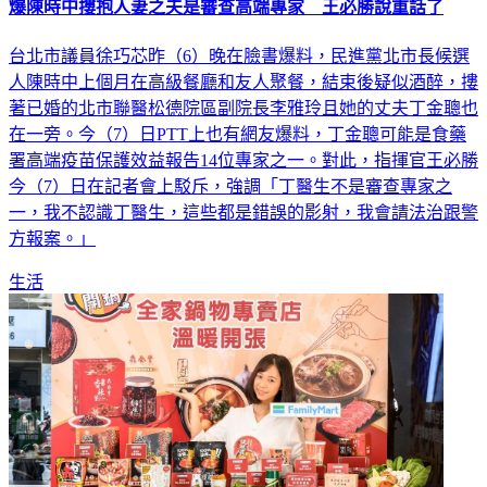
爆陳時中摟抱人妻之夫是審查高端專家 王必勝說重話了
台北市議員徐巧芯昨（6）晚在臉書爆料，民進黨北市長候選
人陳時中上個月在高級餐廳和友人聚餐，結束後疑似酒醉，摟
著已婚的北市聯醫松德院區副院長李雅玲且她的丈夫丁金聰也
在一旁。今（7）日PTT上也有網友爆料，丁金聰可能是食藥
署高端疫苗保護效益報告14位專家之一。對此，指揮官王必勝
今（7）日在記者會上駁斥，強調「丁醫生不是審查專家之
一，我不認識丁醫生，這些都是錯誤的影射，我會請法治跟警
方報案。」
生活