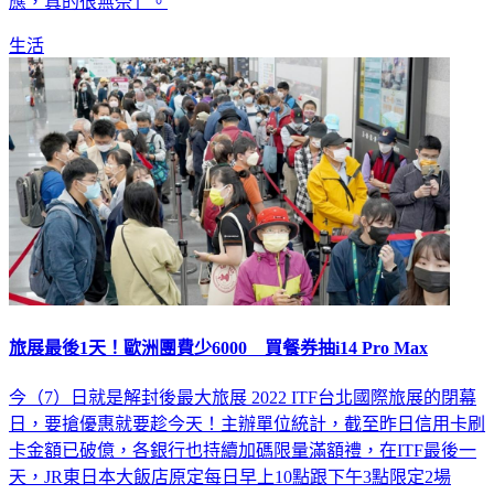
應，真的很無奈」。
生活
旅展最後1天！歐洲團費少6000 買餐券抽i14 Pro Max
今（7）日就是解封後最大旅展 2022 ITF台北國際旅展的閉幕
日，要搶優惠就要趁今天！主辦單位統計，截至昨日信用卡刷
卡金額已破億，各銀行也持續加碼限量滿額禮，在ITF最後一
天，JR東日本大飯店原定每日早上10點跟下午3點限定2場