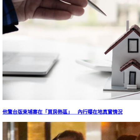
他驚台版柬埔寨在「買房熱區」 內行曝在地真實情況