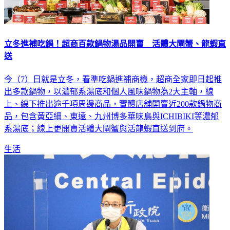
立冬進補吃鍋！超商百款鍋物湯品開賣 活體大閘蟹、龍蝦直
送
今（7）日就是立冬，看準吃鍋進補商機，超商全家即日起推
出多款鍋物，以濃郁系湯底和個人風味鍋物為2大主軸，線
上、線下推出逾千項周邊商品，實體店舖開賣近200款鍋物商
品，包含黃亞細、東遠、九州博多華味鳥與ICHIBIKI等濃郁
系湯底；線上更開賣活體大閘蟹與活龍蝦直送到府。
生活