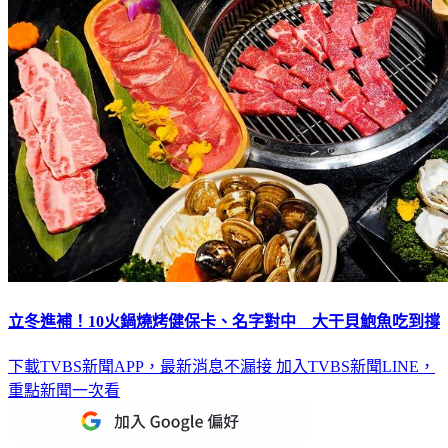
立冬進補！10火鍋燒烤健保卡、名字對中 大干貝鮑魚吃到撐
下載TVBS新聞APP，最新消息不漏接
加入TVBS新聞LINE，
重點新聞一次看