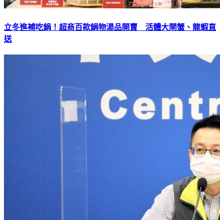
立冬進補吃鍋！超商百款鍋物湯品開賣 活體大閘蟹、龍蝦直
送