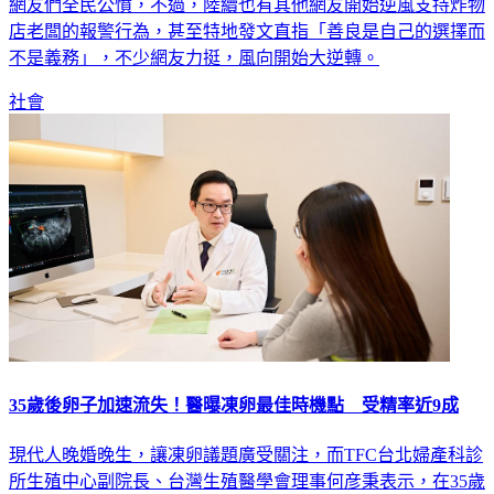
網友們全民公憤，不過，陸續也有其他網友開始逆風支持炸物
店老闆的報警行為，甚至特地發文直指「善良是自己的選擇而
不是義務」，不少網友力挺，風向開始大逆轉。
社會
35歲後卵子加速流失！醫曝凍卵最佳時機點 受精率近9成
現代人晚婚晚生，讓凍卵議題廣受關注，而TFC台北婦產科診
所生殖中心副院長、台灣生殖醫學會理事何彦秉表示，在35歲