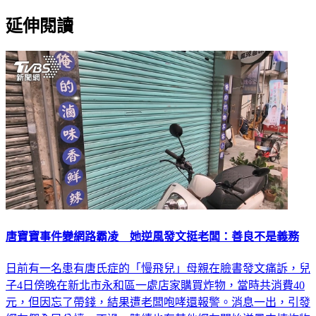
延伸閱讀
唐寶寶事件變網路霸凌 她逆風發文挺老闆：善良不是義務
日前有一名患有唐氏症的「慢飛兒」母親在臉書發文痛訴，兒
子4日傍晚在新北市永和區一處店家購買炸物，當時共消費40
元，但因忘了帶錢，結果遭老闆咆哮還報警。消息一出，引發