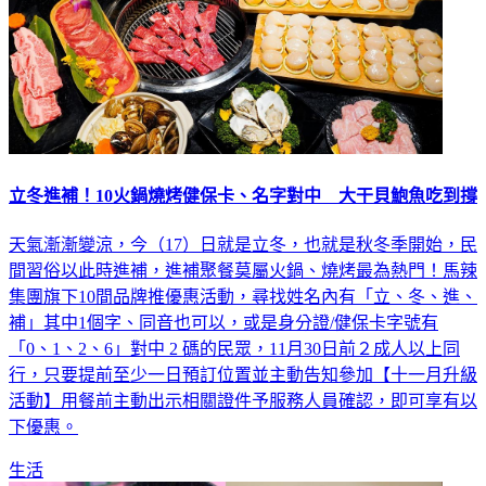
立冬進補！10火鍋燒烤健保卡、名字對中 大干貝鮑魚吃到撐
天氣漸漸變涼，今（17）日就是立冬，也就是秋冬季開始，民
間習俗以此時進補，進補聚餐莫屬火鍋、燒烤最為熱門！馬辣
集團旗下10間品牌推優惠活動，尋找姓名內有「立、冬、進、
補」其中1個字、同音也可以，或是身分證/健保卡字號有
「0、1、2、6」對中 2 碼的民眾，11月30日前２成人以上同
行，只要提前至少一日預訂位置並主動告知參加【十一月升級
活動】用餐前主動出示相關證件予服務人員確認，即可享有以
下優惠。
生活