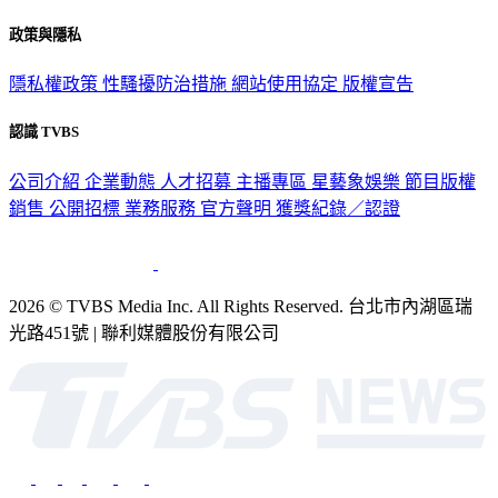
政策與隱私
隱私權政策
性騷擾防治措施
網站使用協定
版權宣告
認識 TVBS
公司介紹
企業動態
人才招募
主播專區
星藝象娛樂
節目版權
銷售
公開招標
業務服務
官方聲明
獲獎紀錄／認證
2026 © TVBS Media Inc. All Rights Reserved. 台北市內湖區瑞
光路451號 | 聯利媒體股份有限公司