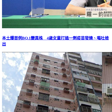
本土爆首例BQ.1變異株 4歲女童打過一劑疫苗發燒、嘔吐檢
出