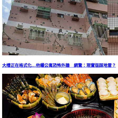
大樓正在格式化…他曬公寓恐怖外牆 網驚：現實版踩地雷？