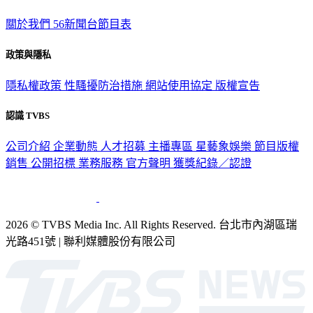
關於我們
56新聞台節目表
政策與隱私
隱私權政策
性騷擾防治措施
網站使用協定
版權宣告
認識 TVBS
公司介紹
企業動態
人才招募
主播專區
星藝象娛樂
節目版權
銷售
公開招標
業務服務
官方聲明
獲獎紀錄／認證
2026 © TVBS Media Inc. All Rights Reserved. 台北市內湖區瑞
光路451號 | 聯利媒體股份有限公司