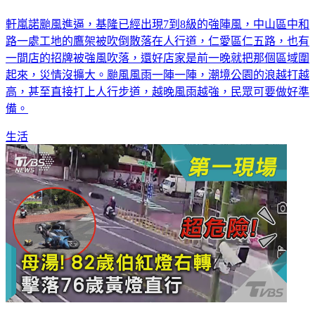
軒嵐諾颱風進逼，基隆已經出現7到8級的強陣風，中山區中和
路一處工地的鷹架被吹倒散落在人行道，仁愛區仁五路，也有
一間店的招牌被強風吹落，還好店家是前一晚就把那個區域圍
起來，災情沒擴大。颱風風雨一陣一陣，潮境公園的浪越打越
高，甚至直接打上人行步道，越晚風雨越強，民眾可要做好準
備。
生活