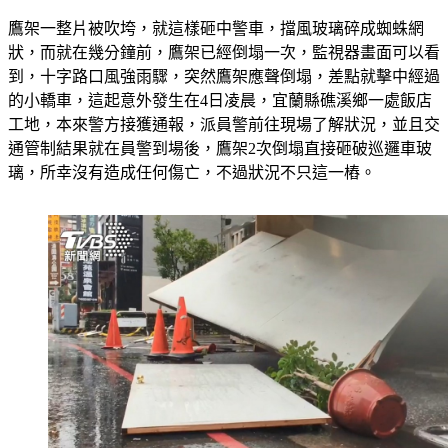
鷹架一整片被吹垮，就這樣砸中警車，擋風玻璃碎成蜘蛛網
狀，而就在幾分鐘前，鷹架已經倒塌一次，監視器畫面可以看
到，十字路口風強雨驟，突然鷹架應聲倒塌，差點就擊中經過
的小轎車，這起意外發生在4日凌晨，宜蘭縣礁溪鄉一處飯店
工地，本來警方接獲通報，派員警前往現場了解狀況，並且交
通管制結果就在員警到場後，鷹架2次倒塌直接砸破巡邏車玻
璃，所幸沒有造成任何傷亡，不過狀況不只這一樁。