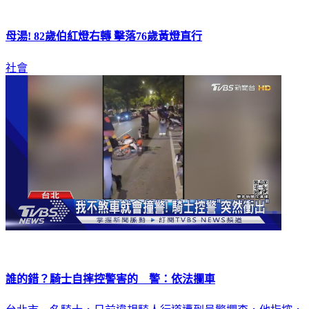
母湯! 82歲伯紅燈右轉 擊落76歲黃燈直行
社會
誰的錯？騎士自摔控警害的 警：依法攔車