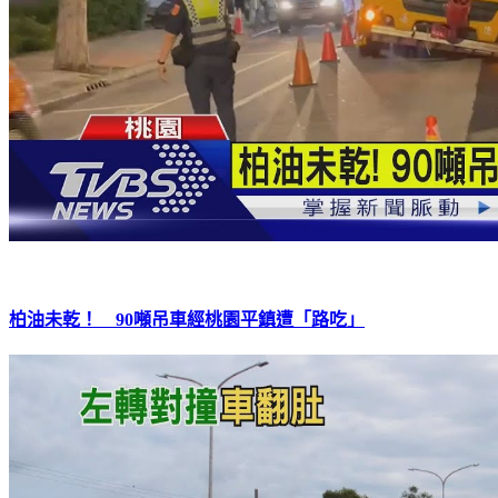
柏油未乾！ 90噸吊車經桃園平鎮遭「路吃」