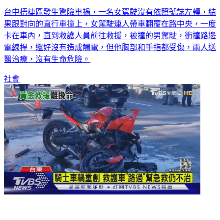
台中梧棲區發生驚險車禍，一名女駕駛沒有依照號誌左轉，結
果跟對向的直行車撞上，女駕駛連人帶車翻覆在路中央，一度
卡在車內，直到救護人員前往救援，被撞的男駕駛，衝撞路邊
電線桿，還好沒有造成觸電，但他胸部和手指都受傷，兩人送
醫治療，沒有生命危險。
社會