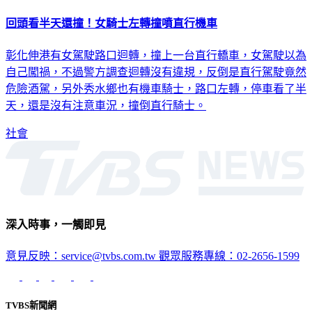
回頭看半天還撞！女騎士左轉撞噴直行機車
彰化伸港有女駕駛路口迴轉，撞上一台直行轎車，女駕駛以為
自己闖禍，不過警方調查迴轉沒有違規，反倒是直行駕駛竟然
危險酒駕，另外秀水鄉也有機車騎士，路口左轉，停車看了半
天，還是沒有注意車況，撞倒直行騎士。
社會
深入時事，一觸即見
意見反映：service@tvbs.com.tw
觀眾服務專線：02-2656-1599
TVBS新聞網