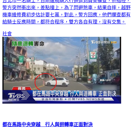
台北市一名騎士，日前違規騎人行道遭到員警攔查，他指控，
警方突然衝出來，差點撞上，為了閃避煞車，結果自摔，越野
機車維修費初步估計要七萬，對此，警方回應，他們攔查都有
給騎士反應時間，都符合程序，雙方各自有理，沒有交集。
社會
都在馬路中央穿越 行人與迴轉車正面對決