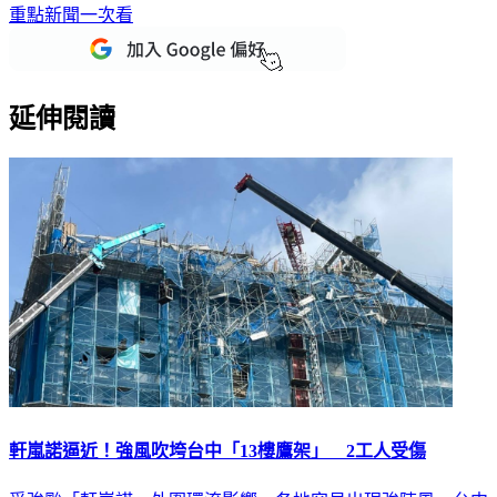
重點新聞一次看
延伸閱讀
軒嵐諾逼近！強風吹垮台中「13樓鷹架」 2工人受傷