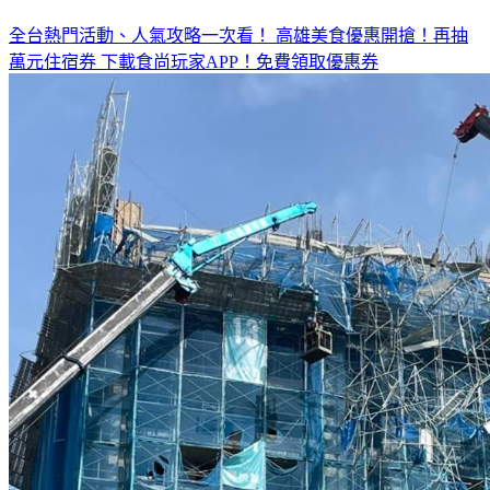
全台熱門活動、人氣攻略一次看！
高雄美食優惠開搶！再抽
萬元住宿券
下載食尚玩家APP！免費領取優惠券