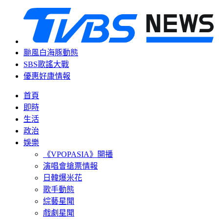
颱風白海豚動態
SBS歌謠大戰
優惠好康情報
首頁
即時
生活
政治
娛樂
《VPOPASIA》開播
演唱會搶票情報
日韓爆米花
歌手動態
綜藝星聞
戲劇星聞