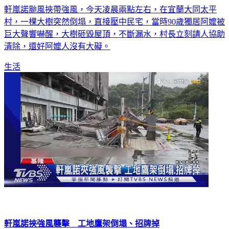
軒嵐諾颱風挾帶強風，今天凌晨兩點左右，在宜蘭大同太平
村，一棵大樹突然倒塌，直接壓中民宅，當時90歲獨居阿嬤被
巨大聲響嚇醒，大樹砸毀屋頂，不斷漏水，村長立刻請人協助
清除，還好阿嬤人沒有大礙。
生活
軒嵐諾挾強風襲擊 工地鷹架倒塌、招牌掉