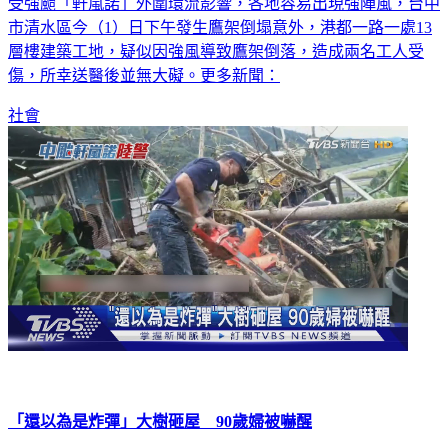
受強颱「軒嵐諾」外圍環流影響，各地容易出現強陣風，台中
市清水區今（1）日下午發生鷹架倒塌意外，港都一路一處13
層樓建築工地，疑似因強風導致鷹架倒落，造成兩名工人受
傷，所幸送醫後並無大礙。更多新聞：
社會
「還以為是炸彈」大樹砸屋 90歲婦被嚇醒