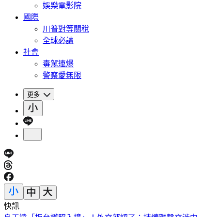
娛樂電影院
國際
川普對等關稅
全球必讀
社會
毒駕連爆
警察愛無限
更多
快訊