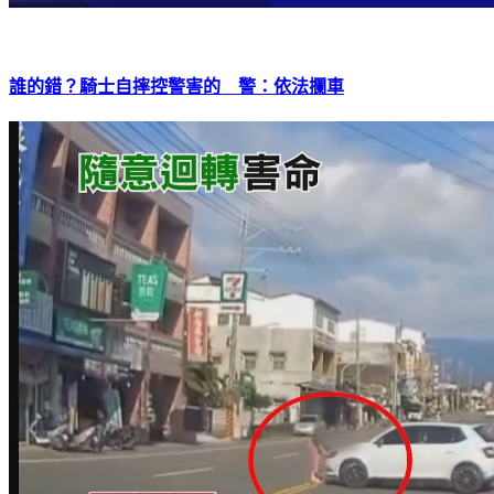
誰的錯？騎士自摔控警害的 警：依法攔車