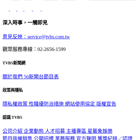
深入時事，一觸即見
意見反映：service@tvbs.com.tw
觀眾服務專線：02-2656-1599
TVBS新聞網
關於我們
56新聞台節目表
政策與隱私
隱私權政策
性騷擾防治措施
網站使用協定
版權宣告
認識 TVBS
公司介紹
企業動態
人才招募
主播專區
星藝象娛樂
節目版權銷售
公開招標
業務服務
官方聲明
獲獎紀錄／認證