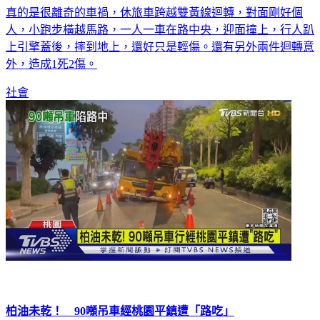
真的是很離奇的車禍，休旅車跨越雙黃線迴轉，對面剛好個
人，小跑步橫越馬路，一人一車在路中央，迎面撞上，行人趴
上引擎蓋後，摔到地上，還好只是輕傷。還有另外兩件迴轉意
外，造成1死2傷。
社會
柏油未乾！ 90噸吊車經桃園平鎮遭「路吃」