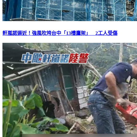
軒嵐諾逼近！強風吹垮台中「13樓鷹架」 2工人受傷