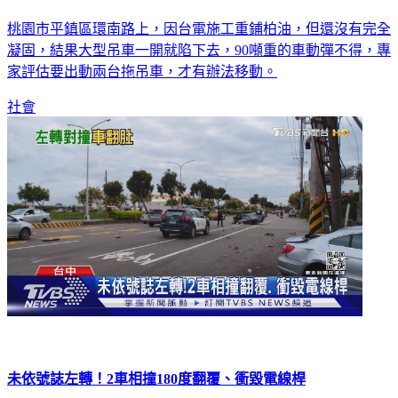
桃園市平鎮區環南路上，因台電施工重鋪柏油，但還沒有完全
凝固，結果大型吊車一開就陷下去，90噸重的車動彈不得，專
家評估要出動兩台拖吊車，才有辦法移動。
社會
未依號誌左轉！2車相撞180度翻覆、衝毀電線桿