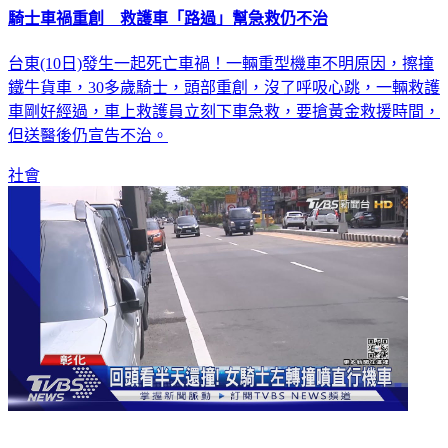
騎士車禍重創 救護車「路過」幫急救仍不治
台東(10日)發生一起死亡車禍！一輛重型機車不明原因，擦撞
鐵牛貨車，30多歲騎士，頭部重創，沒了呼吸心跳，一輛救護
車剛好經過，車上救護員立刻下車急救，要搶黃金救援時間，
但送醫後仍宣告不治。
社會