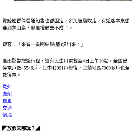
賞鯨船暫停營運船隻也都固定，避免被風吹走，有遊客本來想
要到龜山島，颱風攪局去不成了。
遊客：「來看一看啊結果(船)沒出來。」
風雨影響旅遊行程，還有民生用電截至4日上午10點，全國曾
停電戶數45546戶，其中42991戶修復，宜蘭地區7000多戶也全
數復電。
意外
鷹架
颱風
交通
倒塌
◤放假去哪玩？◢