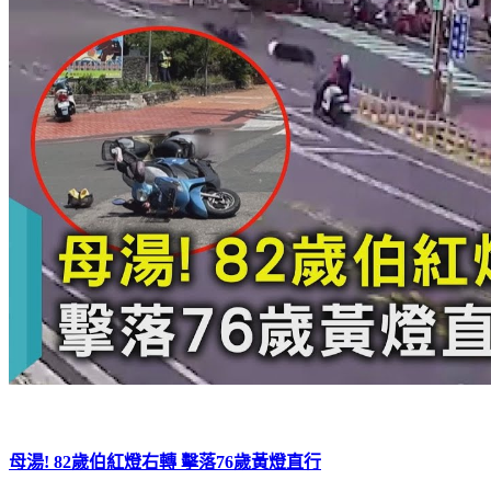
母湯! 82歲伯紅燈右轉 擊落76歲黃燈直行