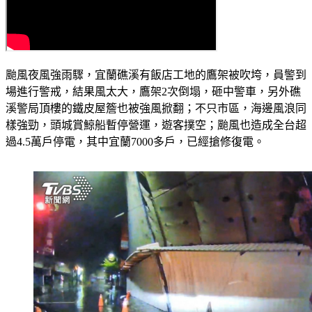
颱風夜風強雨驟，宜蘭礁溪有飯店工地的鷹架被吹垮，員警到
場進行警戒，結果風太大，鷹架2次倒塌，砸中警車，另外礁
溪警局頂樓的鐵皮屋簷也被強風掀翻；不只市區，海邊風浪同
樣強勁，頭城賞鯨船暫停營運，遊客撲空；颱風也造成全台超
過4.5萬戶停電，其中宜蘭7000多戶，已經搶修復電。