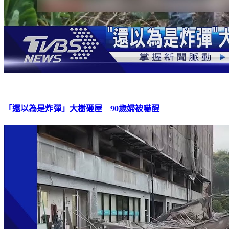
「還以為是炸彈」大樹砸屋 90歲婦被嚇醒