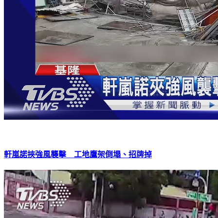
軒嵐諾挾強風襲擊 工地鷹架倒塌、招牌掉