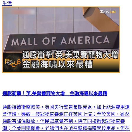
生活
通膨衝擊！英.美棄養寵物大增 金融海嘯以來最糟
通膨持續衝擊歐美，英國央行警告長期衰退，加上能源費用還
會倍增，導致一波寵物棄養潮正在英國上演；至於美國，雖然
通膨有降溫跡象，但民眾感覺不到，除了同樣掀起寵物棄養
潮；全美開學倒數，老師們也在號召踴躍捐贈學校用品。但在