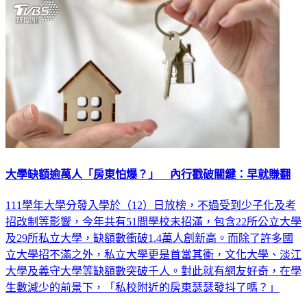
大學缺額逾萬人「房東怕爆？」 內行戳破關鍵：早就賺翻
111學年大學分發入學於（12）日放榜，不過受到少子化及考
招改制等影響，今年共有51間學校未招滿，包含22所公立大學
及29所私立大學，缺額數衝破1.4萬人創新高。而除了許多國
立大學招不滿之外，私立大學更是首當其衝，文化大學、淡江
大學及義守大學等缺額數突破千人。對此就有網友好奇，在學
生數減少的前景下，「私校附近的房東瑟瑟發抖了嗎？」