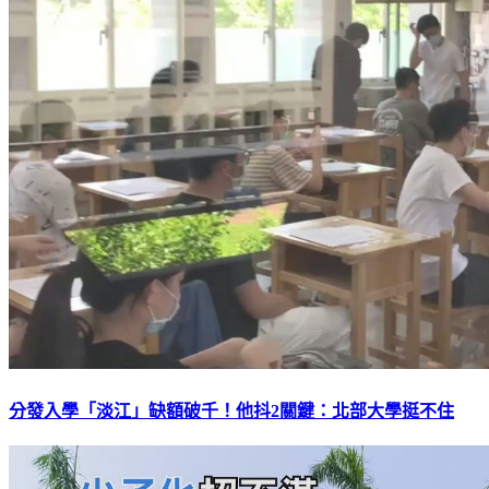
分發入學「淡江」缺額破千！他抖2關鍵：北部大學挺不住