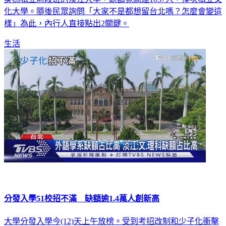
化大學。隨後民眾詢問「大家不是都想留台北嗎？怎麼會變這
樣」為此，內行人直接點出2關鍵。
生活
分發入學51校招不滿 缺額逾1.4萬人創新高
大學分發入學今(12)天上午放榜。受到考招改制和少子化衝擊