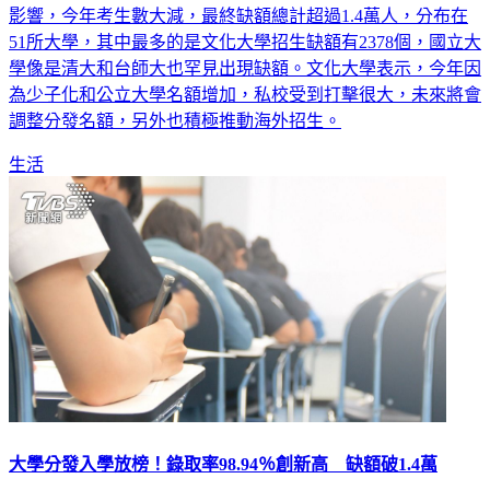
影響，今年考生數大減，最終缺額總計超過1.4萬人，分布在
51所大學，其中最多的是文化大學招生缺額有2378個，國立大
學像是清大和台師大也罕見出現缺額。文化大學表示，今年因
為少子化和公立大學名額增加，私校受到打擊很大，未來將會
調整分發名額，另外也積極推動海外招生。
生活
大學分發入學放榜！錄取率98.94％創新高 缺額破1.4萬