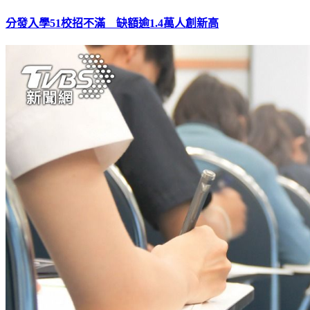
分發入學51校招不滿 缺額逾1.4萬人創新高