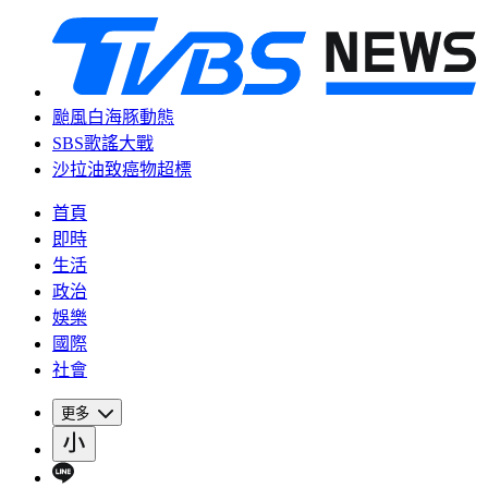
颱風白海豚動態
SBS歌謠大戰
沙拉油致癌物超標
首頁
即時
生活
政治
娛樂
國際
社會
更多