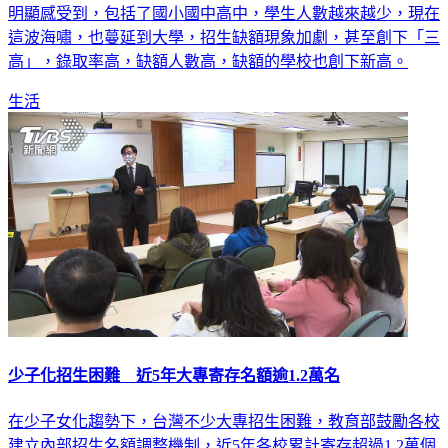
明顯感受到，包括了國小國中高中，學生人數越來越少，現在
這波海嘯，也蔓延到大學，招生缺額現象加劇，甚至創下「三
高」，錄取率高，缺額人數高，缺額的學校也創下新高。
生活
少子化招生困難 近5年大專寄存名額逾1.2萬名
在少子女化趨勢下，台灣不少大專招生困難，教育部鼓勵各校
建立內部招生名額調整機制，近5年各校累計寄存超過1.2萬個