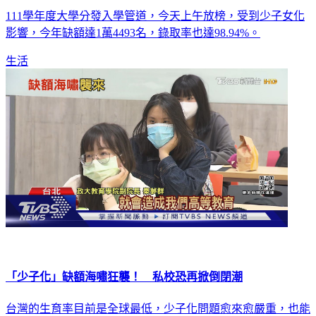
111學年度大學分發入學管道，今天上午放榜，受到少子女化
影響，今年缺額達1萬4493名，錄取率也達98.94%。
生活
「少子化」缺額海嘯狂襲！ 私校恐再掀倒閉潮
台灣的生育率目前是全球最低，少子化問題愈來愈嚴重，也能