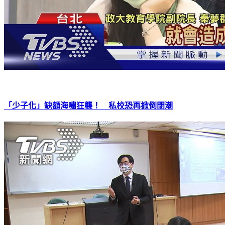
「少子化」缺額海嘯狂襲！ 私校恐再掀倒閉潮