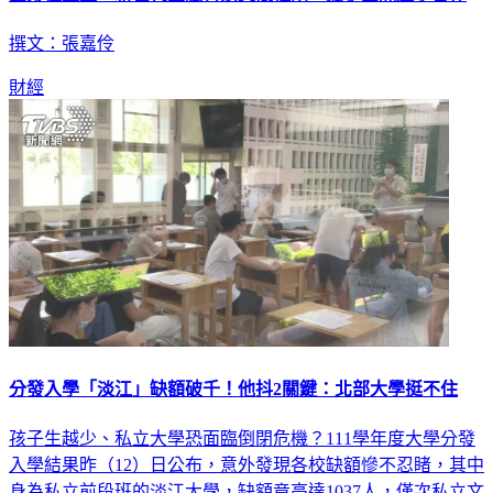
撰文：張嘉伶
財經
分發入學「淡江」缺額破千！他抖2關鍵：北部大學挺不住
孩子生越少、私立大學恐面臨倒閉危機？111學年度大學分發
入學結果昨（12）日公布，意外發現各校缺額慘不忍睹，其中
身為私立前段班的淡江大學，缺額竟高達1037人，僅次私立文