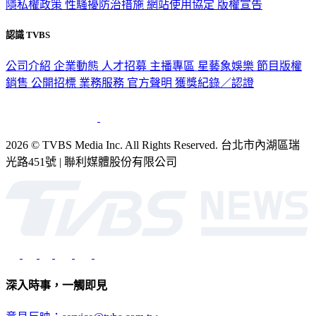
隱私權政策
性騷擾防治措施
網站使用協定
版權宣告
認識 TVBS
公司介紹
企業動態
人才招募
主播專區
星藝象娛樂
節目版權
銷售
公開招標
業務服務
官方聲明
獲獎紀錄／認證
2026 © TVBS Media Inc. All Rights Reserved. 台北市內湖區瑞
光路451號 | 聯利媒體股份有限公司
深入時事，一觸即見