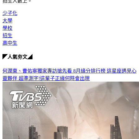
招生人數上。
少子化
大學
學校
招生
高中生
◤人氣夯文◢
何潤東、曹佑寧獨家專訪搶先看
8月緣分排行榜 這星座遇見心
靈夥伴
超準測字!這輩子正緣何時會出現