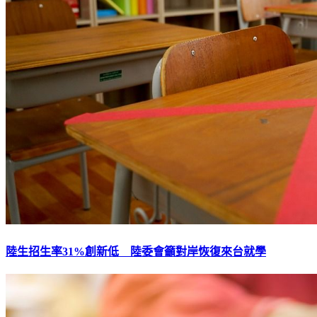
陸生招生率31%創新低 陸委會籲對岸恢復來台就學