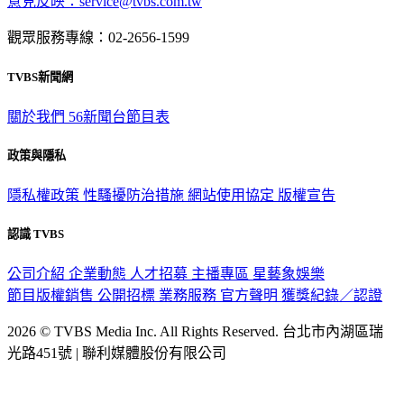
意見反映：service@tvbs.com.tw
觀眾服務專線：02-2656-1599
TVBS新聞網
關於我們
56新聞台節目表
政策與隱私
隱私權政策
性騷擾防治措施
網站使用協定
版權宣告
認識 TVBS
公司介紹
企業動態
人才招募
主播專區
星藝象娛樂
節目版權銷售
公開招標
業務服務
官方聲明
獲獎紀錄／認證
2026 © TVBS Media Inc. All Rights Reserved. 台北市內湖區瑞
光路451號 | 聯利媒體股份有限公司