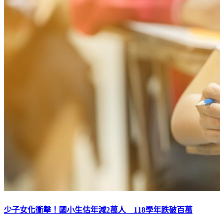
少子女化衝擊！國小生估年減2萬人 118學年跌破百萬