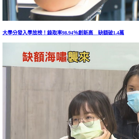
大學分發入學放榜！錄取率98.94％創新高 缺額破1.4萬