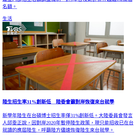
名額。
生活
陸生招生率31%創新低 陸委會籲對岸恢復來台就學
新學年陸生在台碩博士招生率僅31%創新低。大陸委員會發言
人邱垂正說，因對岸2020年暫停陸生政策，現只能招收已在台
就讀的應屆陸生，呼籲陸方儘速恢復陸生來台就學。