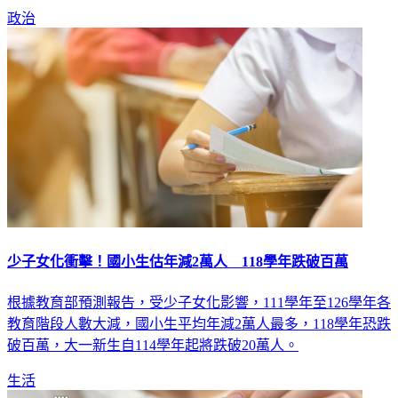
政治
少子女化衝擊！國小生估年減2萬人 118學年跌破百萬
根據教育部預測報告，受少子女化影響，111學年至126學年各
教育階段人數大減，國小生平均年減2萬人最多，118學年恐跌
破百萬，大一新生自114學年起將跌破20萬人。
生活