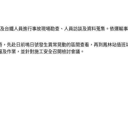
局及台鐵人員進行事故現場勘查、人員訪談及資料蒐集。依運輸
持，先赴日前鳴日號發生異常晃動的區間查看，再到鳳林站值班站
報及作業，並針對施工安全召開檢討會議。