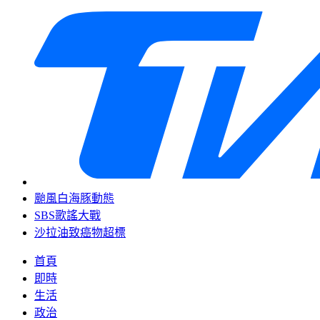
颱風白海豚動態
SBS歌謠大戰
沙拉油致癌物超標
首頁
即時
生活
政治