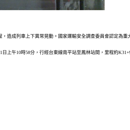
工程，造成列車上下異常晃動。國家運輸安全調查委員會認定為重
日上午10時58分，行經台東線南平站至鳳林站間，里程約K31+91