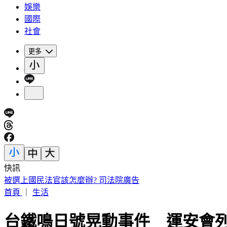
娛樂
國際
社會
更多
快訊
被選上國民法官該怎麼辦? 司法院廣告
首頁
｜
生活
台鐵鳴日號晃動事件 運安會