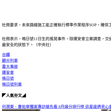
杜微要求，未來路線施工能正確執行標準作業程序SOP，確保
杜微表示，鳴日號11日生的搖晃事件，除運安會立案調查，
最安全的狀態下。（中央社）
台鐵
觀光列車
重大事故
運安會
鳴日號
鳴日號列車
◤人氣夯文◢
何潤東、曹佑寧獨家專訪搶先看
8月緣分排行榜 這星座遇見心