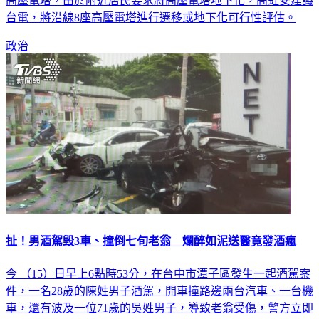
台電，將沿線8座高壓電塔進行遷移或地下化可行性評估。
政治
扯！男酒駕毀3車、撞倒七旬老翁 爛醉如泥送醫竟發酒瘋
今 （15）日早上6點時53分，在台中市潭子區發生一起酒駕案
件，一名28歲的陳姓男子酒駕，開車撞路邊兩台汽車、一台機
車，還有波及一位71歲的吳姓男子，導致老翁受傷，警方立即
到場查看，發現陳男爛醉如泥且昏睡，將其送醫治療，男子清