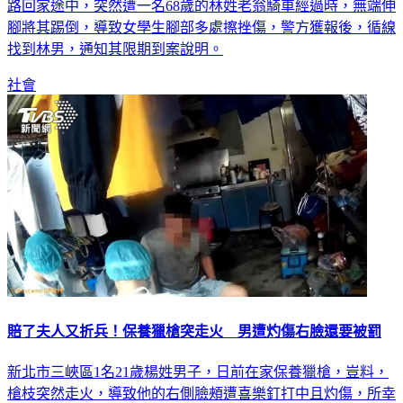
腳將其踢倒，導致女學生腳部多處擦挫傷，警方獲報後，循線
找到林男，通知其限期到案說明。
社會
賠了夫人又折兵！保養獵槍突走火 男遭灼傷右臉還要被罰
新北市三峽區1名21歲楊姓男子，日前在家保養獵槍，豈料，
槍枝突然走火，導致他的右側臉頰遭喜樂釘打中且灼傷，所幸
送醫後無生命危險，警方獲報到場，當場查扣獵槍以及鋼珠