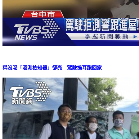
稱沒喝「酒測檢知器」卻亮 駕駛摀耳跑回家