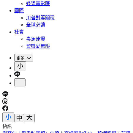
娛樂電影院
國際
川普對等關稅
全球必讀
社會
毒駕連爆
警察愛無限
更多
快訊