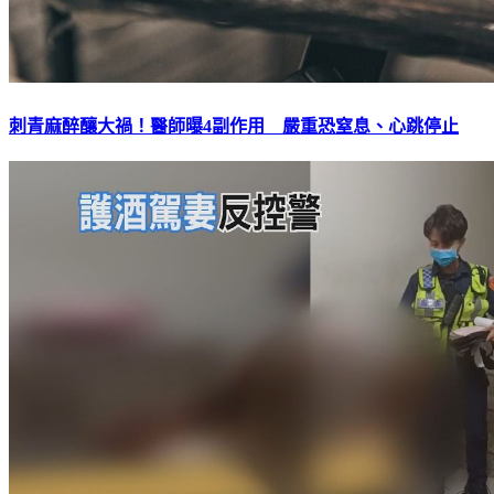
刺青麻醉釀大禍！醫師曝4副作用 嚴重恐窒息、心跳停止