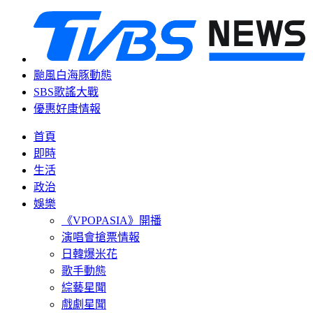
颱風白海豚動態
SBS歌謠大戰
優惠好康情報
首頁
即時
生活
政治
娛樂
《VPOPASIA》開播
演唱會搶票情報
日韓爆米花
歌手動態
綜藝星聞
戲劇星聞