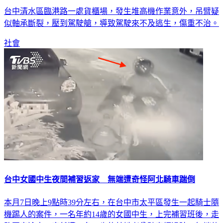
似軸承斷裂，壓到駕駛艙，導致駕駛來不及逃生，傷重不治。
社會
台中女國中生夜間補習返家 無端遭奇怪阿北騎車踹倒
本月7日晚上9點時39分左右，在台中市太平區發生一起騎士隨
機踢人的案件，一名年約14歲的女國中生，上完補習班後，走
路回家途中，突然遭一名68歲的林姓老翁騎車經過時，無端伸