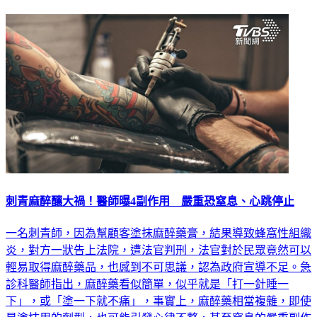
刺青麻醉釀大禍！醫師曝4副作用 嚴重恐窒息、心跳停止
一名刺青師，因為幫顧客塗抹麻醉藥膏，結果導致蜂窩性組織
炎，對方一狀告上法院，遭法官判刑，法官對於民眾竟然可以
輕易取得麻醉藥品，也感到不可思議，認為政府宣導不足。急
診科醫師指出，麻醉藥看似簡單，似乎就是「打一針睡一
下」，或「塗一下就不痛」，事實上，麻醉藥相當複雜，即使
是塗抹用的劑型，也可能引發心律不整，甚至窒息的嚴重副作