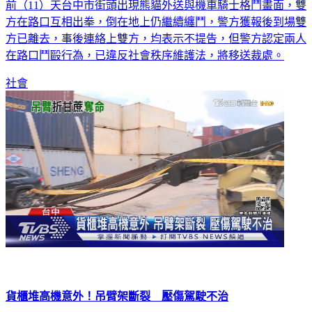
方在路口互相出拳，倒在地上仍繼續纏鬥，警方獲報後到場雙
方已離去，事後連絡上雙方，均表示不提告，但警方認定兩人
在路口鬥毆行為，已違反社會秩序維護法，將移送裁處。
社會
貨櫃堆高機意外！吊臂架斷裂 壓傷駕駛不治
台中清水區臨港路一處貨櫃場，發生堆高機作業意外，吊臂疑