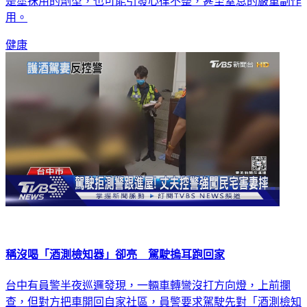
用。
健康
稱沒喝「酒測檢知器」卻亮 駕駛摀耳跑回家
台中有員警半夜巡邏發現，一輛車轉彎沒打方向燈，上前攔
查，但對方把車開回自家社區，員警要求駕駛先對「酒測檢知
器」吹氣，亮燈了，再要求對方做酒測時卻被拒絕，駕駛跑回