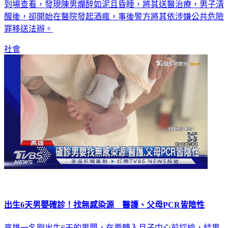
醒後，卻開始在醫院發起酒瘋，事後警方將其依涉嫌公共危險
罪移送法辦。
社會
出生6天男嬰確診！找無感染源 醫護、父母PCR皆陰性
高雄一名剛出生6天的男嬰，在要轉入月子中心前採檢，結果
陽性確診，但奇怪的是，男嬰爸媽都沒有確診，而且男嬰在出