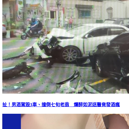
扯！男酒駕毀3車、撞倒七旬老翁 爛醉如泥送醫竟發酒瘋