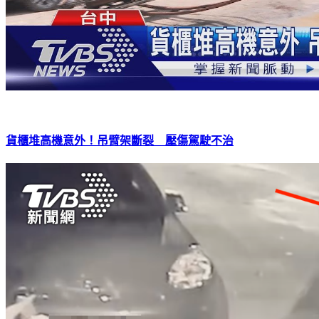
貨櫃堆高機意外！吊臂架斷裂 壓傷駕駛不治