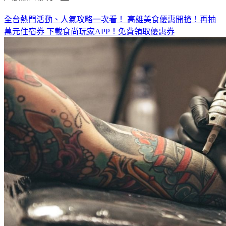
全台熱門活動、人氣攻略一次看！
高雄美食優惠開搶！再抽
萬元住宿券
下載食尚玩家APP！免費領取優惠券