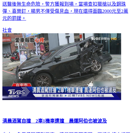
彈、喜樂釘，楊男不僅受傷見血，現在還得面臨2000元至2萬
元的罰鍰。
社會
清晨酒駕自撞 2車1機車遭撞 晨運阿伯也被波及
台中一名男子喝酒到天亮，清晨開車回家時，不慎失控自撞路