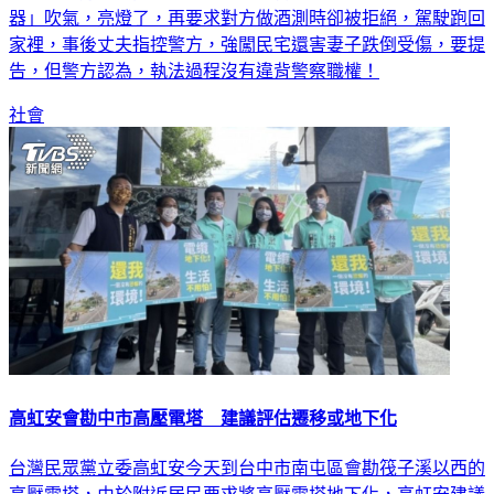
家裡，事後丈夫指控警方，強闖民宅還害妻子跌倒受傷，要提
告，但警方認為，執法過程沒有違背警察職權！
社會
高虹安會勘中市高壓電塔 建議評估遷移或地下化
台灣民眾黨立委高虹安今天到台中市南屯區會勘筏子溪以西的
高壓電塔，由於附近居民要求將高壓電塔地下化，高虹安建議