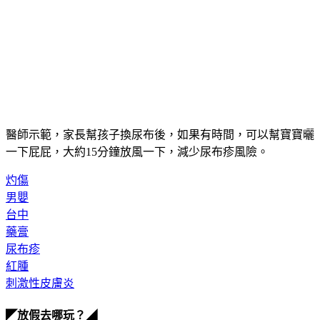
醫師示範，家長幫孩子換尿布後，如果有時間，可以幫寶寶曬
一下屁屁，大約15分鐘放風一下，減少尿布疹風險。
灼傷
男嬰
台中
藥膏
尿布疹
紅腫
刺激性皮膚炎
◤放假去哪玩？◢