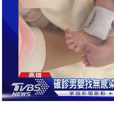
出生6天男嬰確診！找無感染源 醫護、父母PCR皆陰性