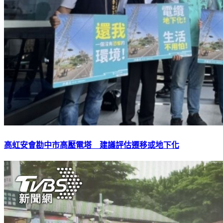
高虹安會勘中市高壓電塔 建議評估遷移或地下化