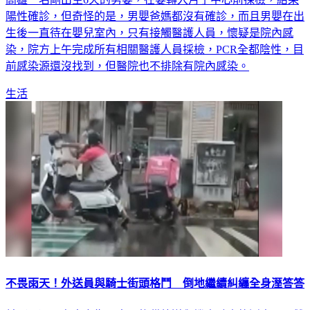
生後一直待在嬰兒室內，只有接觸醫護人員，懷疑是院內感
染，院方上午完成所有相關醫護人員採檢，PCR全都陰性，目
前感染源還沒找到，但醫院也不排除有院內感染。
生活
不畏雨天！外送員與騎士街頭格鬥 倒地繼續糾纏全身溼答答
前（11）天台中市街頭出現熊貓外送與機車騎士格鬥畫面，雙