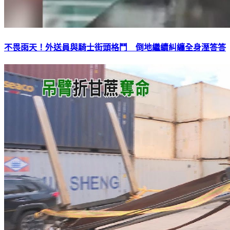
不畏雨天！外送員與騎士街頭格鬥 倒地繼續糾纏全身溼答答