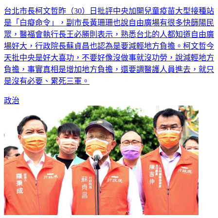
是「白癡命令」，副市長黃珊珊也說自由廣場有很多快篩陽民
眾，醫福會執行長王必勝則表示，熟悉台北的人都知道自由廣
場好大，行政院長蘇貞昌也認為是要減輕地方負擔。柯文哲今
天批中央是好大喜功，不要好像沒做事就沒功勞，說減輕地方
負擔，事實真相是增加地方負擔，還要調醫護人員進去，就只
是沒有必要、累死三軍。
政治