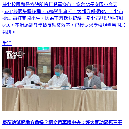
(5/31)校園集體接種，52%學生施打，大部分都選BNT，北市
拚6/3前打完國小生，因為下週就要復課，新北市則是施打到
6/10，不過遠距教學被反映沒效率，已經要求學校規劃暑期加
強班。
生活
疫苗站減輕地方負擔？柯文哲再嗆中央：好大喜功累死三軍
台北市長柯文哲昨（30）日批評中央加開兒童疫苗大型接種站