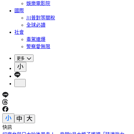
娛樂電影院
國際
川普對等關稅
全球必讀
社會
毒駕連爆
警察愛無限
更多
快訊