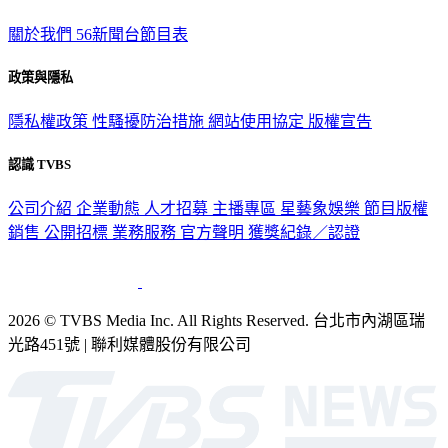
關於我們
56新聞台節目表
政策與隱私
隱私權政策
性騷擾防治措施
網站使用協定
版權宣告
認識 TVBS
公司介紹
企業動態
人才招募
主播專區
星藝象娛樂
節目版權
銷售
公開招標
業務服務
官方聲明
獲獎紀錄／認證
2026 © TVBS Media Inc. All Rights Reserved. 台北市內湖區瑞
光路451號 | 聯利媒體股份有限公司