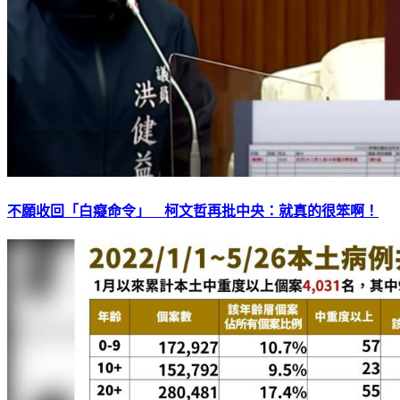
不願收回「白癡命令」 柯文哲再批中央：就真的很笨啊！