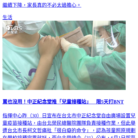
生活
罵也沒用！中正紀念堂推「兒童接種站」 限5天打BNT
指揮中心昨（30）日宣布在台北市中正紀念堂自由廣場設置兒
童疫苗接種站，由台北榮民總醫院團隊負責接種作業，但此舉
遭台北市長柯文哲痛批「很白癡的命令」，認為孩童照原規劃
在學校接種完畢就好，而台北榮總今（31）公布，6月1日起至
6月5日，在中正紀念堂第三展廳開設，兒童BNT疫苗接種