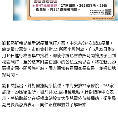
劉和然解釋兒童新冠疫苗施打方案，中央共分4次配送疫苗，
總劑量17萬劑，市府會針對221所國小與附幼，自5月25日到6
月10日進行校園集中接種，即使停課也會依照時間讓孩子回到
校園施打；至於沒有附設在國小的公私立幼兒園，將在新北29
區選定國小開設施打站，園方通知有意願家長造冊，並通知地
點時間。
劉和然指出，針對醫療院所接種，市府安排27家醫院、265家
診所、29區衛生所，目前共321處接種地點。針對指揮中心表
示，將協助新北在板橋車站設立大型兒童疫苗接種站，衛生局
副局長高淑真表示，同仁正在聯繫並了解細節。