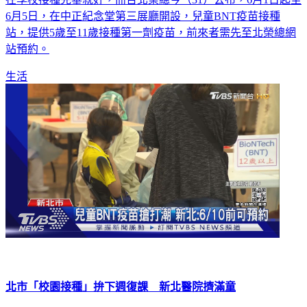
站，提供5歲至11歲接種第一劑疫苗，前來者需先至北榮總網
站預約。
生活
北市「校園接種」拚下週復課 新北醫院擠滿童
雙北校園和醫療院所拚打兒童疫苗，像台北長安國小今天