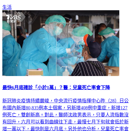
生活
最快6月底確診「小於1萬」？醫：兒童死亡率會下降
新冠肺炎疫情持續嚴峻，中央流行疫情指揮中心昨（28）日公
布國內新增80,835例本土個案，另新增408例中重症，新增127
例死亡，雙創新高。對此，醫師沈政男表示，只要人流指數沒
有回升，六月可以看到曲線往下走，最慢七月下旬就會低於新
增一萬以下，最快則是六月底。另外他也分析，兒童死亡率會
繼續下降，家長真的不必太過擔心。