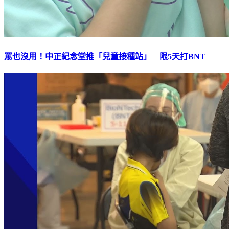
罵也沒用！中正紀念堂推「兒童接種站」 限5天打BNT