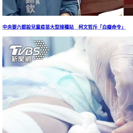
中央要六都設兒童疫苗大型接種站 柯文哲斥「白癡命令」