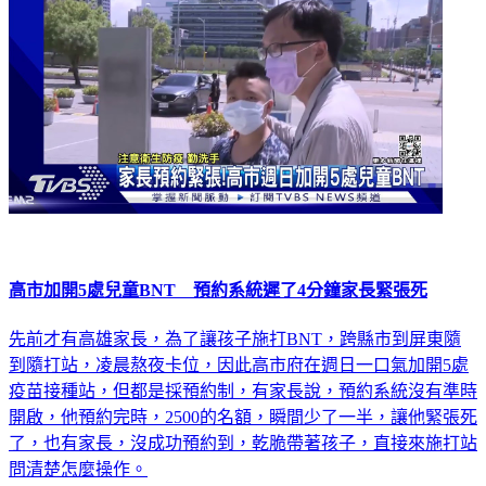
高市加開5處兒童BNT 預約系統遲了4分鐘家長緊張死
先前才有高雄家長，為了讓孩子施打BNT，跨縣市到屏東隨
到隨打站，凌晨熬夜卡位，因此高市府在週日一口氣加開5處
疫苗接種站，但都是採預約制，有家長說，預約系統沒有準時
開啟，他預約完時，2500的名額，瞬間少了一半，讓他緊張死
了，也有家長，沒成功預約到，乾脆帶著孩子，直接來施打站
問清楚怎麼操作。