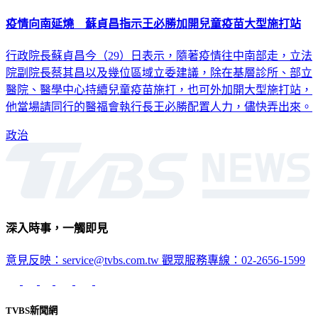
疫情向南延燒 蘇貞昌指示王必勝加開兒童疫苗大型施打站
行政院長蘇貞昌今（29）日表示，隨著疫情往中南部走，立法
院副院長蔡其昌以及幾位區域立委建議，除在基層診所、部立
醫院、醫學中心持續兒童疫苗施打，也可外加開大型施打站，
他當場請同行的醫福會執行長王必勝配置人力，儘快弄出來。
政治
深入時事，一觸即見
意見反映：service@tvbs.com.tw
觀眾服務專線：02-2656-1599
TVBS新聞網