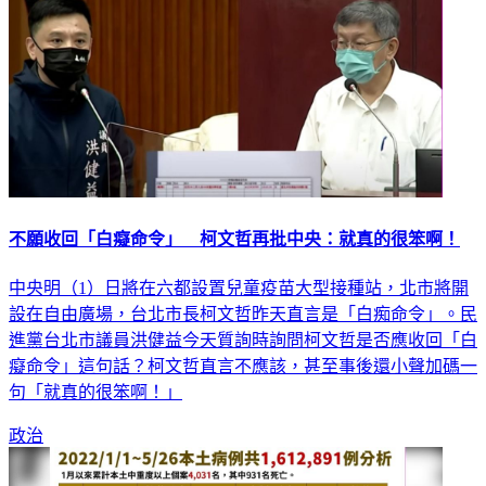
不願收回「白癡命令」 柯文哲再批中央：就真的很笨啊！
中央明（1）日將在六都設置兒童疫苗大型接種站，北市將開
設在自由廣場，台北市長柯文哲昨天直言是「白痴命令」。民
進黨台北市議員洪健益今天質詢時詢問柯文哲是否應收回「白
癡命令」這句話？柯文哲直言不應該，甚至事後還小聲加碼一
句「就真的很笨啊！」
政治