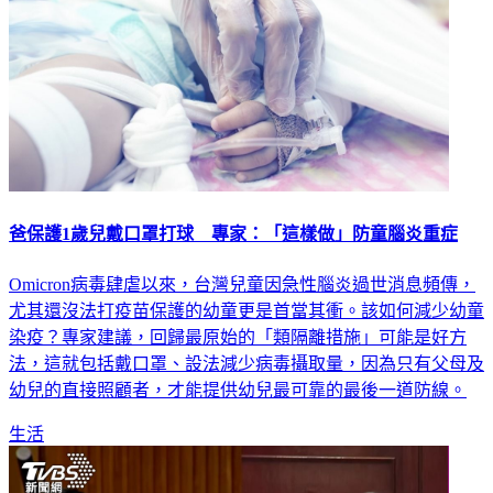
爸保護1歲兒戴口罩打球 專家：「這樣做」防童腦炎重症
Omicron病毒肆虐以來，台灣兒童因急性腦炎過世消息頻傳，
尤其還沒法打疫苗保護的幼童更是首當其衝。該如何減少幼童
染疫？專家建議，回歸最原始的「類隔離措施」可能是好方
法，這就包括戴口罩、設法減少病毒攝取量，因為只有父母及
幼兒的直接照顧者，才能提供幼兒最可靠的最後一道防線。
生活