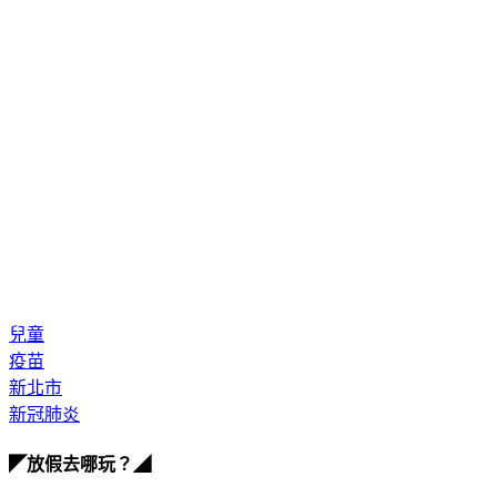
兒童
疫苗
新北市
新冠肺炎
◤放假去哪玩？◢
全台熱門活動、人氣攻略一次看！
高雄美食優惠開搶！再抽