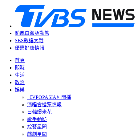
颱風白海豚動態
SBS歌謠大戰
優惠好康情報
首頁
即時
生活
政治
娛樂
《VPOPASIA》開播
演唱會搶票情報
日韓爆米花
歌手動態
綜藝星聞
戲劇星聞