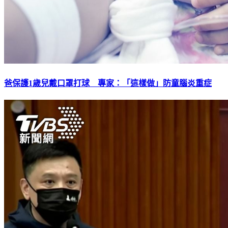
爸保護1歲兒戴口罩打球 專家：「這樣做」防童腦炎重症