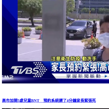
高市加開5處兒童BNT 預約系統遲了4分鐘家長緊張死