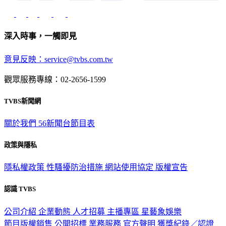
深入時事，一觸即見
意見反映：service@tvbs.com.tw
觀眾服務專線：02-2656-1599
TVBS新聞網
關於我們
56新聞台節目表
政策與隱私
隱私權政策
性騷擾防治措施
網站使用協定
版權宣告
認識 TVBS
公司介紹
企業動態
人才招募
主播專區
星藝象娛樂
節目版權銷售
公開招標
業務服務
官方聲明
獲獎紀錄／認證