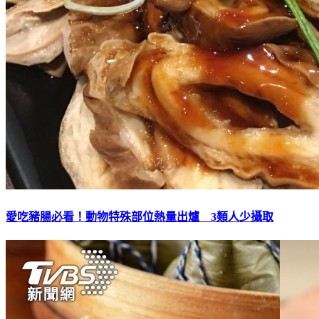
愛吃豬腸必看！動物特殊部位熱量出爐 3類人少攝取