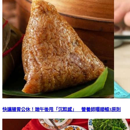
快讓腸胃公休！端午後甩「沉粽感」 營養師曝順暢3原則