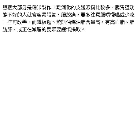
飯糰大部分是糯米製作，難消化的支鏈澱粉比較多，腸胃道功
能不好的人就會容易脹氣、腸絞痛，要多注意細嚼慢嚥或少吃
一些可改善。而鐵板麵、燒餅油條油脂含量高，有高血脂、脂
肪肝、或正在減脂的民眾要謹慎攝取。