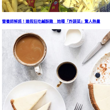
營養師解惑！連假狂吃鹹酥雞 她曝「炸蔬菜」驚人熱量