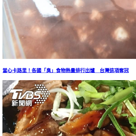
當心卡路里！各國「臭」食物熱量排行出爐 台灣這項奪冠