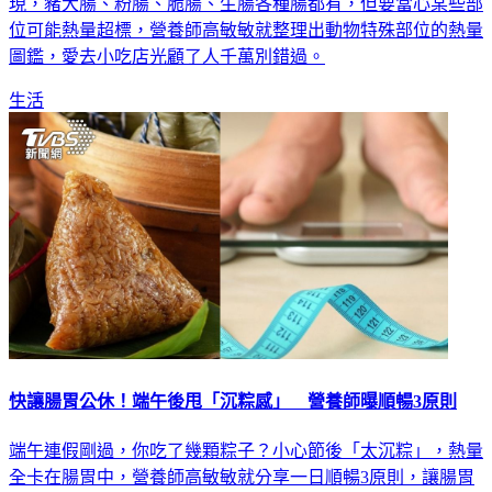
現，豬大腸、粉腸、脆腸、生腸各種腸都有，但要當心某些部
位可能熱量超標，營養師高敏敏就整理出動物特殊部位的熱量
圖鑑，愛去小吃店光顧了人千萬別錯過。
生活
快讓腸胃公休！端午後甩「沉粽感」 營養師曝順暢3原則
端午連假剛過，你吃了幾顆粽子？小心節後「太沉粽」，熱量
全卡在腸胃中，營養師高敏敏就分享一日順暢3原則，讓腸胃