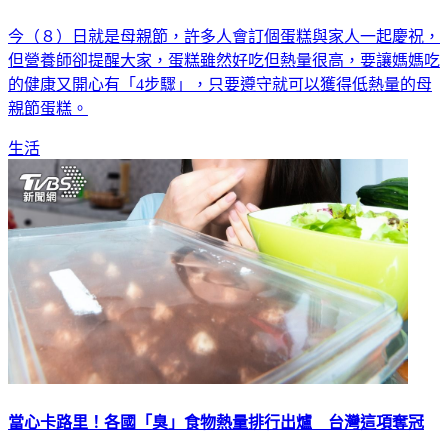
今（８）日就是母親節，許多人會訂個蛋糕與家人一起慶祝，
但營養師卻提醒大家，蛋糕雖然好吃但熱量很高，要讓媽媽吃
的健康又開心有「4步驟」，只要遵守就可以獲得低熱量的母
親節蛋糕。
生活
當心卡路里！各國「臭」食物熱量排行出爐 台灣這項奪冠