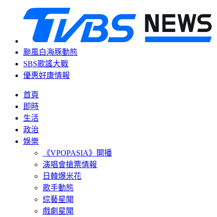
颱風白海豚動態
SBS歌謠大戰
優惠好康情報
首頁
即時
生活
政治
娛樂
《VPOPASIA》開播
演唱會搶票情報
日韓爆米花
歌手動態
綜藝星聞
戲劇星聞