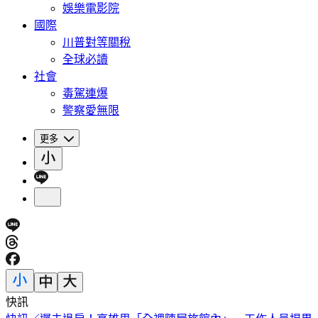
娛樂電影院
國際
川普對等關稅
全球必讀
社會
毒駕連爆
警察愛無限
更多
快訊