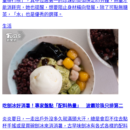
量排行榜」，其中位居第一的珍珠奶茶須快走85分鐘，熱量才
能消耗完，她也提醒，想要阻止身材橫向發展，除了可點無糖
茶，「水」也是優秀的選擇。
生活
吃刨冰好消暑！專家盤點「配料熱量」 波霸珍珠只排第二
炎炎夏日，一走出戶外沒多久就滿頭大汗，總是會忍不住去點
杯手搖或是買碗刨冰來消消暑，古早味刨冰有各式各樣的配料