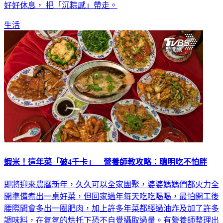
好好休息， 把「沉粽感」帶走。
生活
蝦米！這年菜「破4千卡」 營養師教攻略：聰明吃不怕胖
即將迎來農曆新年，久久可以全家團聚，婆婆媽媽們都火力全
開準備煮出一桌好菜，但回家過年每天吃吃喝喝，最怕開工後
腰際間會多出一圈肥肉，加上許多年菜都經過油炸及加了許多
調味料，在氣氛的烘托下恐不自覺攝取過量。有營養師整理出