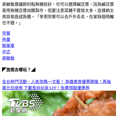
高敏敏建議飲料點無糖就好，也可以選擇鹹豆漿，因為鹹豆漿
是用無糖豆漿加醋製作，但要注意菜脯不要放太多，這樣鈉太
高容易造成負擔。「享用完畢可以去戶外走走，在家踩個飛輪
也不錯。」
早餐
熱量
騎單車
中式
高敏敏
◤放假去哪玩？◢
全台熱門活動、人氣攻略一次看！
高雄美食優惠開搶！再抽
萬元住宿券
下載食尚玩家APP！免費領取優惠券