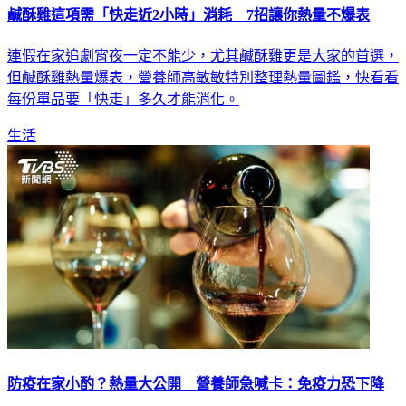
鹹酥雞這項需「快走近2小時」消耗 7招讓你熱量不爆表
連假在家追劇宵夜一定不能少，尤其鹹酥雞更是大家的首選，
但鹹酥雞熱量爆表，營養師高敏敏特別整理熱量圖鑑，快看看
每份單品要「快走」多久才能消化。
生活
防疫在家小酌？熱量大公開 營養師急喊卡：免疫力恐下降