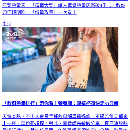
年菜熱量表，「這道大菜」讓人驚覺熱量居然破4千卡，教你
如何聰明吃，「份量攻略」一次看！
生活
「飲料熱量排行」帶你看！營養師：喝這杯須快走85分鐘
天氣炎熱，不少人會買手搖飲料解暑過過癮，不過若每天都來
上一杯，糖份恐超標。對此，營養師高敏敏分享「夏日涼飲熱