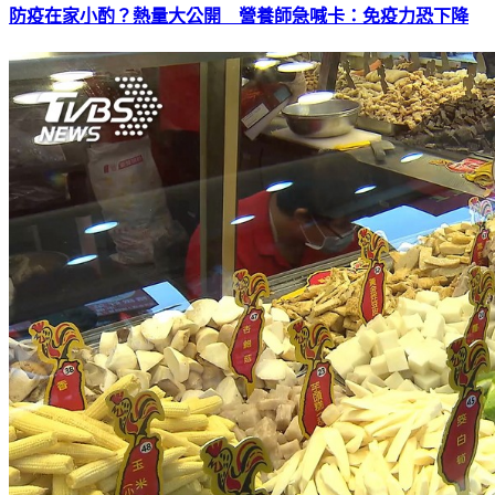
防疫在家小酌？熱量大公開 營養師急喊卡：免疫力恐下降