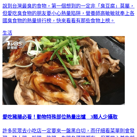
說到台灣最臭的食物，第一個想到的一定非「臭豆腐」莫屬，
但愛吃臭食物的朋友要小心熱量陷阱，營養師高敏敏就奉上各
國臭食物的熱量排行榜，快來看看有那些食物上榜。
生活
愛吃豬腸必看！動物特殊部位熱量出爐 3類人少攝取
許多民眾去小吃店一定要來一盤黑白切，而仔細看菜單則會發