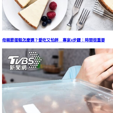
母親節蛋糕怎麼選？愛吃又怕胖 專家4步驟：時間很重要