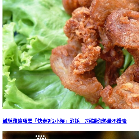
鹹酥雞這項需「快走近2小時」消耗 7招讓你熱量不爆表