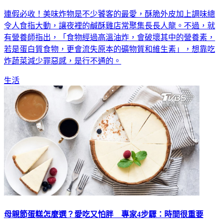
連假必收！美味炸物是不少饕客的最愛，酥脆外皮加上調味總
令人食指大動，讓夜裡的鹹酥雞店常聚集長長人龍。不過，就
有營養師指出，「食物經過高溫油炸，會破壞其中的營養素，
若是蛋白質食物，更會流失原本的礦物質和維生素」，想靠吃
炸蔬菜減少罪惡感，是行不通的。
生活
母親節蛋糕怎麼選？愛吃又怕胖 專家4步驟：時間很重要