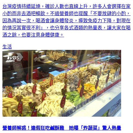
台灣疫情持續延燒，確診人數也直線上升，許多人會選擇在家
小酌而非去酒吧暢飲。不過營養師也提醒「不要放肆的小酌，
因為再說一次，喝酒會讓身體發炎，導致免疫力下降，對現在
的情況其實很不利」，也分享各式酒類的熱量表，讓大家在喝
酒之餘，也要注意身體健康。
生活
營養師解惑！連假狂吃鹹酥雞 她曝「炸蔬菜」驚人熱量