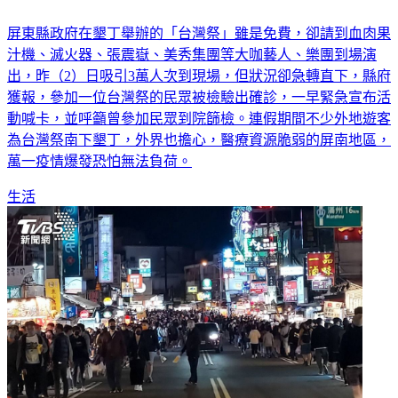
墾丁「台灣祭」爆確診 3千份快篩下午3點送到服務台
屏東縣政府在墾丁舉辦的「台灣祭」雖是免費，卻請到血肉果
汁機、滅火器、張震嶽、美秀集團等大咖藝人、樂團到場演
出，昨（2）日吸引3萬人次到現場，但狀況卻急轉直下，縣府
獲報，參加一位台灣祭的民眾被檢驗出確診，一早緊急宣布活
動喊卡，並呼籲曾參加民眾到院篩檢。連假期間不少外地遊客
為台灣祭南下墾丁，外界也擔心，醫療資源脆弱的屏南地區，
萬一疫情爆發恐怕無法負荷。
生活