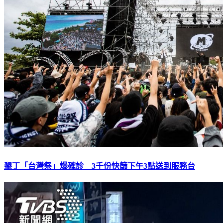
墾丁「台灣祭」爆確診 3千份快篩下午3點送到服務台