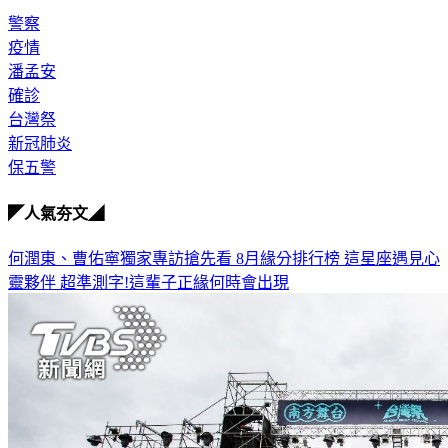
有疑似症狀，請撥打：1922專線，或 0800-001922。
警察
疫情
潘孟安
確診
台灣祭
新冠肺炎
保五警
◤人氣夯文◢
何潤東、曹佑寧獨家專訪搶先看
8月緣分排行榜 這星座遇見心
靈夥伴
超準測字!這輩子正緣何時會出現