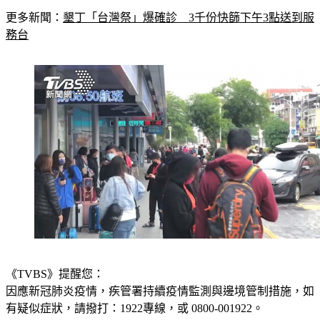
更多新聞：
墾丁「台灣祭」爆確診　3千份快篩下午3點送到服
務台
《TVBS》提醒您：
因應新冠肺炎疫情，疾管署持續疫情監測與邊境管制措施，
如