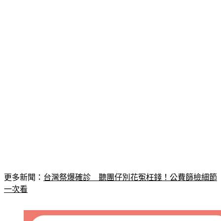
樂迷。
更多新聞：
台灣祭爆確診　聽團仔別花冤枉錢！公費篩檢細節
一次看