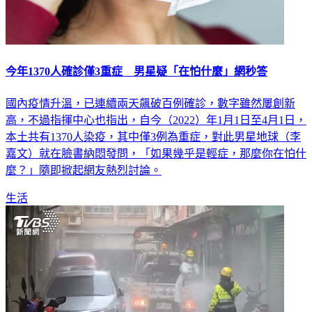
今年1370人確診僅3重症 男星疑「在怕什麼」網秒答
國內疫情升溫，已連續兩天飆破百例確診，數字雖然屢創新
高，不過指揮中心也指出，自今（2022）年1月1日至4月1日，
本土共有1370人染疫，其中僅3例為重症，對此男星地球（李
嘉文）就在臉書納悶發問，「如果幾乎是輕症，那麼你在怕什
麼？」隨即掀起網友熱烈討論。
生活