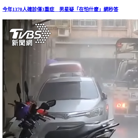
今年1370人確診僅3重症 男星疑「在怕什麼」網秒答