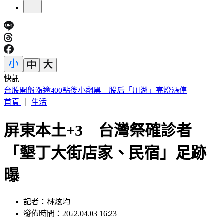
快訊
兩個月前才訪問！天下創辦人高希均辭世 盛治仁悼：觀念救
國
首頁
｜
生活
屏東本土+3 台灣祭確診者
「墾丁大街店家、民宿」足跡
曝
記者：林炫均