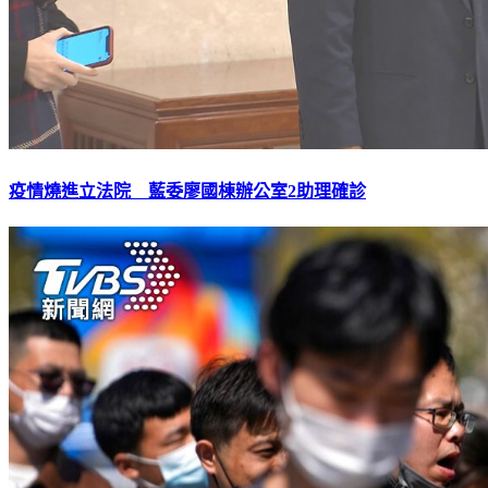
疫情燒進立法院 藍委廖國棟辦公室2助理確診