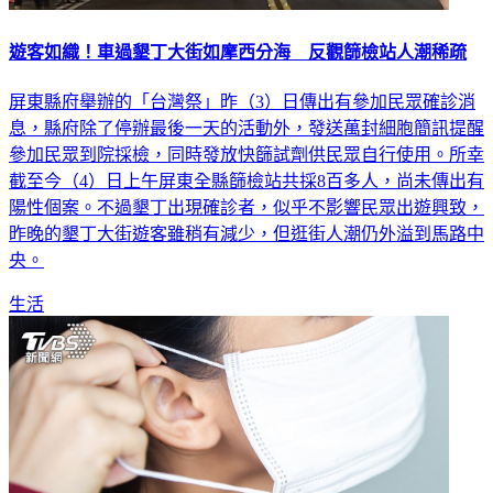
遊客如織！車過墾丁大街如摩西分海 反觀篩檢站人潮稀疏
屏東縣府舉辦的「台灣祭」昨（3）日傳出有參加民眾確診消
息，縣府除了停辦最後一天的活動外，發送萬封細胞簡訊提醒
參加民眾到院採檢，同時發放快篩試劑供民眾自行使用。所幸
截至今（4）日上午屏東全縣篩檢站共採8百多人，尚未傳出有
陽性個案。不過墾丁出現確診者，似乎不影響民眾出遊興致，
昨晚的墾丁大街遊客雖稍有減少，但逛街人潮仍外溢到馬路中
央。
生活