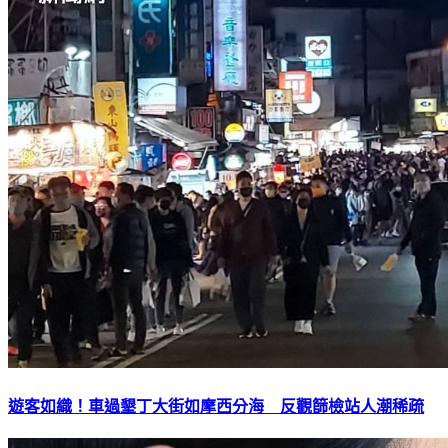
遊客如織！車過墾丁大街如摩西分海 反觀篩檢站人潮稀疏