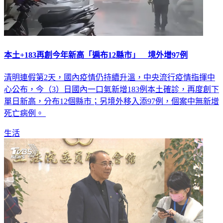
本土+183再創今年新高「遍布12縣市」 境外增97例
清明連假第2天，國內疫情仍持續升溫，中央流行疫情指揮中
心公布，今（3）日國內一口氣新增183例本土確診，再度創下
單日新高，分布12個縣市；另境外移入添97例，個案中無新增
死亡病例。
生活