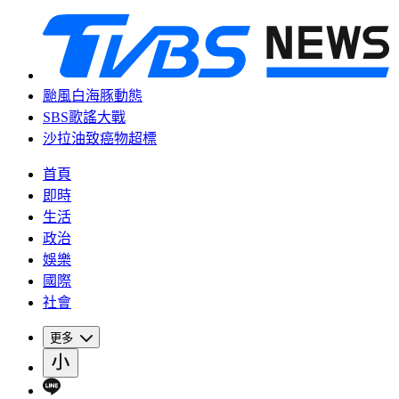
颱風白海豚動態
SBS歌謠大戰
沙拉油致癌物超標
首頁
即時
生活
政治
娛樂
國際
社會
更多