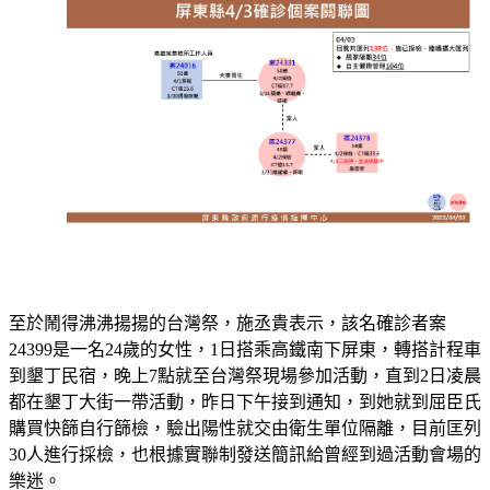
至於鬧得沸沸揚揚的台灣祭，施丞貴表示，該名確診者案
24399是一名24歲的女性，1日搭乘高鐵南下屏東，轉搭計程車
到墾丁民宿，晚上7點就至台灣祭現場參加活動，直到2日凌晨
都在墾丁大街一帶活動，昨日下午接到通知，到她就到屈臣氏
購買快篩自行篩檢，驗出陽性就交由衛生單位隔離，目前匡列
30人進行採檢，也根據實聯制發送簡訊給曾經到過活動會場的