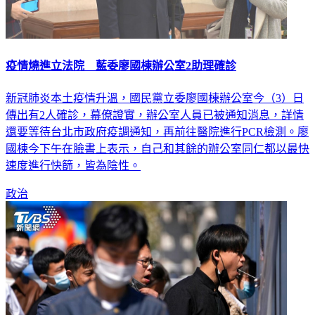
疫情燒進立法院 藍委廖國棟辦公室2助理確診
新冠肺炎本土疫情升溫，國民黨立委廖國棟辦公室今（3）日
傳出有2人確診，幕僚證實，辦公室人員已被通知消息，詳情
還要等待台北市政府疫調通知，再前往醫院進行PCR檢測。廖
國棟今下午在臉書上表示，自己和其餘的辦公室同仁都以最快
速度進行快篩，皆為陰性。
政治