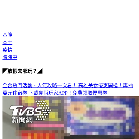
基隆
本土
疫情
陳時中
◤放假去哪玩？◢
全台熱門活動、人氣攻略一次看！
高雄美食優惠開搶！再抽
萬元住宿券
下載食尚玩家APP！免費領取優惠券