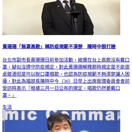
黃珊珊「無罩高歌」稱防疫規範不清楚 陳時中狠打臉
台北市副市長黃珊珊日前參加活動，被爆在台上高歌沒有戴口
罩，疑似沒遵守防疫規定，對此黃珊珊解釋那時規定是不能逐
桌敬酒但是可以脫口罩唱歌，也認為防疫規範不夠清楚讓人困
擾，對此為福部長陳時中今（30）日早上出席衛環委員會會前
受訪時表示「根據三月一日公布的規定，唱歌仍然要戴口
罩。」
生活