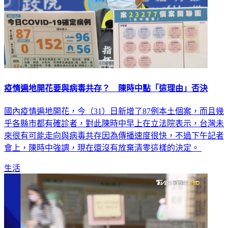
疫情遍地開花要與病毒共存？ 陳時中點「這理由」否決
國內疫情遍地開花，今（31）日新增了87例本土個案，而且幾
乎各縣市都有確診者，對此陳時中早上在立法院表示，台灣未
來很有可能走向與病毒共存因為傳播速度很快，不過下午記者
會上，陳時中強調，現在還沒有放棄清零這樣的決定。
生活