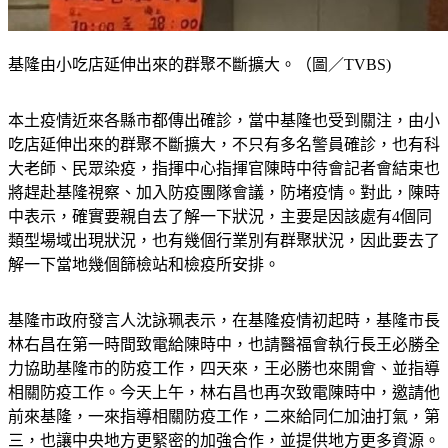
基隆由小吃店延伸出來的群聚不斷擴大。（圖／TVBS)
本土疫情近來各縣市都傳出確診，當中基隆也受到關注，由小
吃店延伸出來的群聚不斷擴大，不只有多名警員確診，也有科
大老師、民眾染疫，指揮中心指揮官陳時中待會記者會結束也
將趕赴基隆視察、加入防疫團隊會議，防堵疫情。對此，陳時
中表示，確實要親自去了解一下狀況，主要是因該處有4個同
類型場域出現狀況，也有幾個行業別有群聚狀況，因此要去了
解一下當地幾個篩檢站和檢疫所安排。
基隆市政府發言人沈詠珮表示，在基隆疫情初起時，基隆市長
林右昌在第一時間致電給陳時中，也請醫福會執行長王必勝全
力協助基隆市的防疫工作，四天來，王必勝也來開會、並指導
相關防疫工作。今天上午，林右昌也再次致電陳時中，邀請他
前來基隆，一來指導相關防疫工作，二來給同仁加油打氣，第
三，也讓中央地方更緊密的加強合作，並提供地方更多資源。