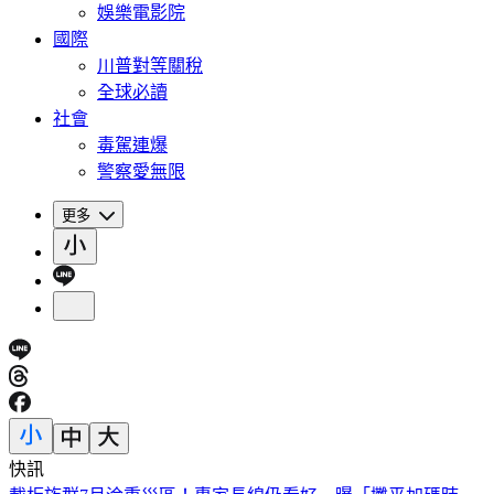
娛樂電影院
國際
川普對等關稅
全球必讀
社會
毒駕連爆
警察愛無限
更多
快訊