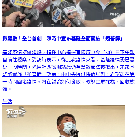
揪黑數！全台首創 陳時中宣布基隆全面實施「類普篩」
基隆疫情持續延燒，指揮中心指揮官陳時中今（30）日下午親
自前往視察，受訪時表示，從此次疫情來看，基隆疫情恐已蔓
延一段時間，光用社區篩檢站恐仍有黑數無法被揪出，未來基
隆將實施「類普篩」政策，由中央提供快篩試劑，希望能在第
一時間圍堵疫情。將在討論如何發放、教導民眾採樣、回收檢
體。
生活