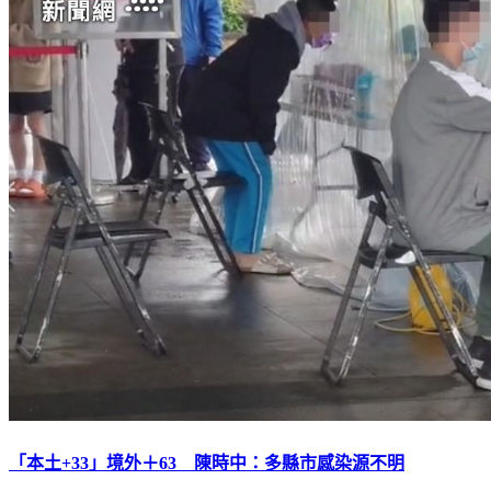
「本土+33」境外＋63 陳時中：多縣市感染源不明