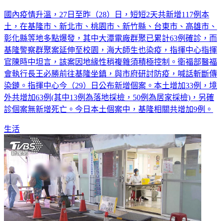
國內疫情升溫，27日至昨（28）日，短短2天共新增117例本
土，在基隆市、新北市、桃園市、新竹縣、台東市、高雄市、
彰化縣等地多點爆發，其中大潭電廠群聚已累計63例確診，而
基隆警察群聚案延伸至校園，海大師生也染疫，指揮中心指揮
官陳時中坦言，該案因地緣性稍複雜須積極控制。衛福部醫福
會執行長王必勝前往基隆坐鎮，與市府研討防疫，喊話斬斷傳
染鏈。指揮中心今（29）日公布新增個案。本土增加33例，境
外共增加63例(其中13例為落地採檢，50例為居家採檢)，另確
診個案無新增死亡。今日本土個案中，基隆相關共增加9例。
生活