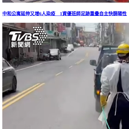
中和公寓延伸又增6人染疫 1資優班師足跡重疊自主快篩陽性