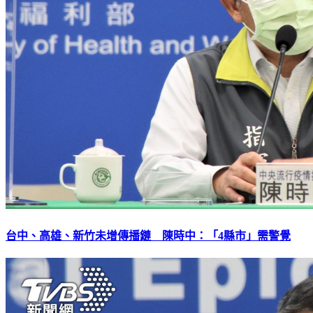
台中、高雄、新竹未增傳播鏈 陳時中：「4縣市」需警覺