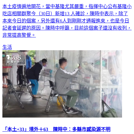
吃店相關群聚今（30日）新增13 人確診，陳時中表示，除了
本來今日的個案，另外還有6人到剛剛才通報進來，也是今日
記者會延遲的原因。陳時中呼籲，目前這個案子還沒有收列，
非常提高警覺。
生活
「本土+33」境外＋63 陳時中：多縣市感染源不明