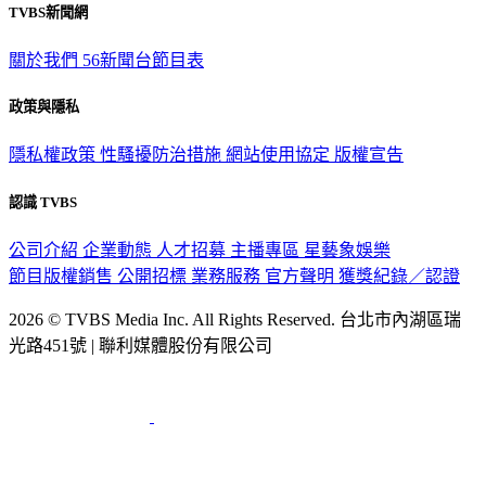
關於我們
56新聞台節目表
政策與隱私
隱私權政策
性騷擾防治措施
網站使用協定
版權宣告
認識 TVBS
公司介紹
企業動態
人才招募
主播專區
星藝象娛樂
節目版權銷售
公開招標
業務服務
官方聲明
獲獎紀錄／認證
2026 © TVBS Media Inc. All Rights Reserved. 台北市內湖區瑞
光路451號 | 聯利媒體股份有限公司