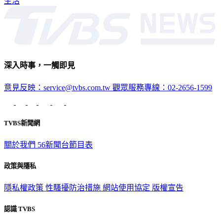
深入時事，一觸即見
意見反映：service@tvbs.com.tw
觀眾服務專線：02-2656-1599
TVBS新聞網
關於我們
56新聞台節目表
政策與隱私
隱私權政策
性騷擾防治措施
網站使用協定
版權宣告
認識 TVBS
公司介紹
企業動態
人才招募
主播專區
星藝象娛樂
節目版權