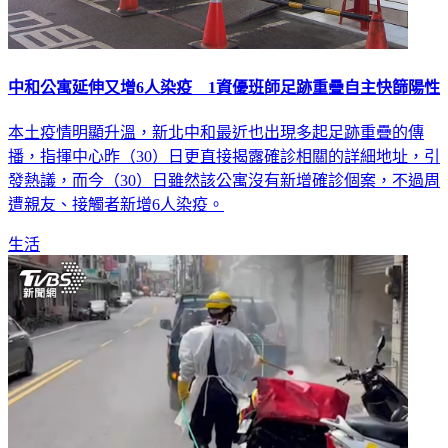
中和公寓延伸又增6人染疫 1資優班師足跡重疊自主快篩陽性
本土疫情明顯升溫，新北中和最近也出現多起足跡重疊的傳
播，指揮中心昨（30）日更直接揭露確診相關的詳細地址，引
發熱議，而今（30）日雖然該公寓沒有新增確診個案，不過周
遭親友、接觸者新增6人染疫。
生活