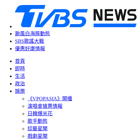
颱風白海豚動態
SBS歌謠大戰
優惠好康情報
首頁
即時
生活
政治
娛樂
《VPOPASIA》開播
演唱會搶票情報
日韓爆米花
歌手動態
綜藝星聞
戲劇星聞