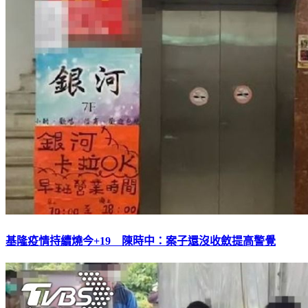
基隆疫情持續燒今+19 陳時中：案子還沒收斂提高警覺