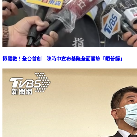
揪黑數！全台首創 陳時中宣布基隆全面實施「類普篩」