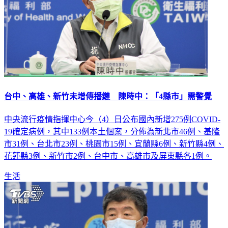
台中、高雄、新竹未增傳播鏈 陳時中：「4縣市」需警覺
中央流行疫情指揮中心今（4）日公布國內新增275例COVID-
19確定病例，其中133例本土個案，分佈為新北市46例、基隆
市31例、台北市23例、桃園市15例、宜蘭縣6例、新竹縣4例、
花蓮縣3例、新竹市2例、台中市、高雄市及屏東縣各1例。
生活