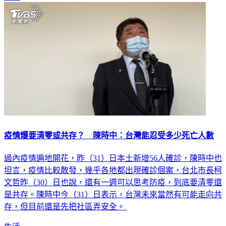
疫情爆要清零或共存？ 陳時中：台灣能忍受多少死亡人數
過內疫情遍地開花，昨（31）日本土新增56人確診，陳時中也
坦言，疫情比較散發，幾乎各地都出現確診個案，台北市長柯
文哲昨（30）日也說，還有一週可以思考防疫，到底要清零還
是共存。陳時中今（31）日表示，台灣未來當然有可能走向共
存，但目前還是先把社區弄安全。
生活