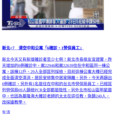
新北+7 清空中和公寓「6確診、1勞保員工」
新北今天又有新增確診者至少七例！新北市長侯友宜證實，昨
天增加的6例確診中，案22946和案22639住在中和區同一棟公
寓，該棟12戶、29人全部匡列採檢，目前這棟公寓大樓已經完
成全面清空清消，居民安排集中居家隔離。另外，今天再篩出
6例確診，另外有1名是住在中和的台北市勞保局員工，已經匡
列勞保局69人篩檢PCR全部都是陰性，另外北市松山區明星國
中，也因為基隆海大確診老師的太太在這任教，急篩240人，
改採遠教學。
生活