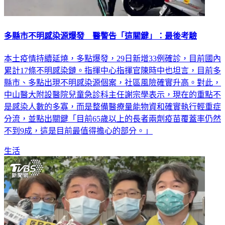
多縣市不明感染源爆發 醫警告「這關鍵」：最後考驗
本土疫情持續延燒，多點爆發，29日新增33例確診，目前國內
累計17條不明感染鏈。指揮中心指揮官陳時中也坦言，目前多
縣市、多點出現不明感染源個案，社區風險確實升高。對此，
中山醫大附設醫院兒童急診科主任謝宗學表示，現在的重點不
是感染人數的多寡，而是整備醫療量能物資和確實執行輕重症
分流，並點出關鍵「目前65歲以上的長者兩劑疫苗覆蓋率仍然
不到9成，這是目前最值得擔心的部分。」
生活