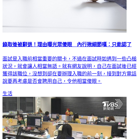
錄取後被辭退！理由曝光眾傻眼 內行揪細節嘆：只能認了
面試是入職前相當重要的關卡，不過在面試時如遇到一些凸槌
狀況，就會讓人相當無語。就有網友說明，自己在面試後已經
獲得該職位，沒想到卻在要辦理入職的前一刻，接到對方電話
說要再考慮是否會聘用自己，令他相當傻眼。
生活