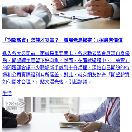
「期望薪資」怎談才妥當？ 職場老鳥揭密：1招最有價值
進入各大公司前，面試是重要關卡，各求職者皆會展現自身優
點，期望讓主管留下好印象。然而，在面試過程中，「薪資」
的問題卻會讓不少職場新手感到十分煩惱，深怕自己期盼的待
遇和公司實際福利有所落差。對此，就有網友好奇「期望薪資
如何開才合理？」貼文曝光後，引起熱議。
生活