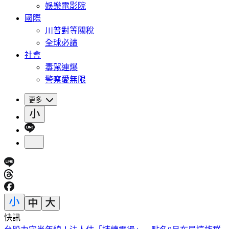
娛樂電影院
國際
川普對等關稅
全球必讀
社會
毒駕連爆
警察愛無限
更多
快訊