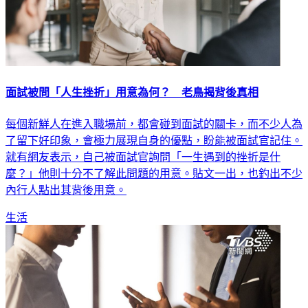
面試被問「人生挫折」用意為何？ 老鳥揭背後真相
每個新鮮人在進入職場前，都會碰到面試的關卡，而不少人為
了留下好印象，會極力展現自身的優點，盼能被面試官記住。
就有網友表示，自己被面試官詢問「一生遇到的挫折是什
麼？」他則十分不了解此問題的用意。貼文一出，也釣出不少
內行人點出其背後用意。
生活