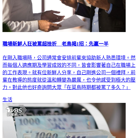
職場新鮮人狂被罵超挫折 老鳥揭1招：先贏一半
在剛入職場時，公司通常會安排前輩來協助新人熟悉環境。然
而每個人適應期及學習成效的不同，皆會影響著自己在職場上
的工作表現。就有位新鮮人分享，自己剛進公司一個禮拜，前
輩在教導的態度就從溫和轉變為嚴厲，也令他感受到極大的壓
力。對此他也好奇詢問大眾「在菜鳥時期都被罵了多久？」
生活