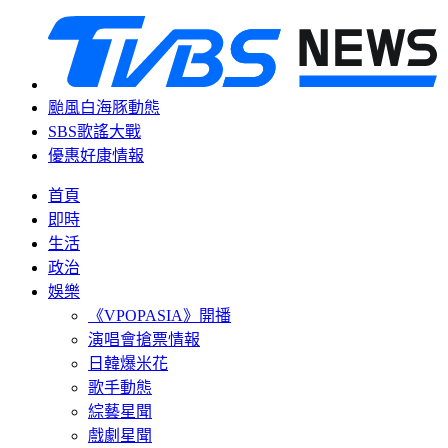
颱風白海豚動態
SBS歌謠大戰
優惠好康情報
首頁
即時
生活
政治
娛樂
《VPOPASIA》開播
演唱會搶票情報
日韓爆米花
歌手動態
綜藝星聞
戲劇星聞