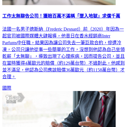
工作太無聊告公司！獲賠百萬不滿稱「墜入地獄」求償千萬
法國一名男子德斯納（Frederic Desnard）前（2020）年因為一
起官司被國際媒體大肆報導，他昔日在香水經銷商Inter
Parfums中任職，結果因為讓公司失去一筆巨款合約，慘遭冷
凍，公司只讓他從事一些簡單的工作，沒想到他認為自己坐領
乾薪「太無聊」，導致出現了心理疾病，因而提告公司，並且
在當時獲得4萬歐元的賠償（約129萬台幣）不過對此，他感到
並不滿足，他認為公司應該賠償36萬歐元（約1158萬台幣）才
合理。
國際