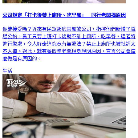
公司規定「打卡後禁上廁所、吃早餐」 同行老闆揭原因
你能接受嗎？近來有民眾起底某餐飲公司，指控他們新增了職
場公約，員工只要上班打卡後就不能上廁所、吃早餐，違者將
進行懲處，令人好奇這究竟有無違法？禁止上廁所也被批評太
不人道。對此，就有餐飲業老闆現身說明原因，直言公司會這
麼做是有原因的。
生活