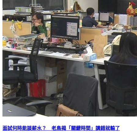
面試何時能談薪水？ 老鳥揭「關鍵時間」講錯就輸了