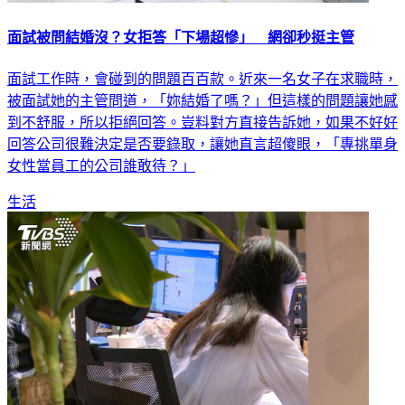
面試被問結婚沒？女拒答「下場超慘」 網卻秒挺主管
面試工作時，會碰到的問題百百款。近來一名女子在求職時，
被面試她的主管問道，「妳結婚了嗎？」但這樣的問題讓她感
到不舒服，所以拒絕回答。豈料對方直接告訴她，如果不好好
回答公司很難決定是否要錄取，讓她直言超傻眼，「專挑單身
女性當員工的公司誰敢待？」
生活