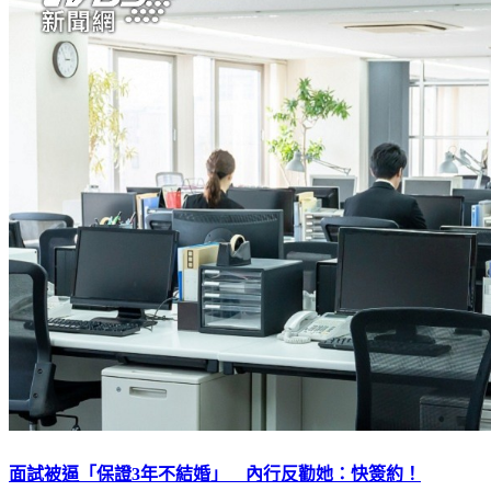
面試被逼「保證3年不結婚」 內行反勸她：快簽約！