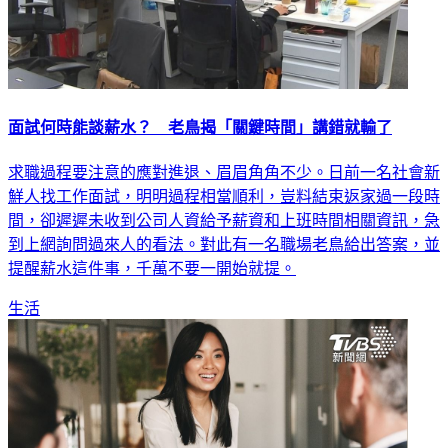
面試何時能談薪水？ 老鳥揭「關鍵時間」講錯就輸了
求職過程要注意的應對進退、眉眉角角不少。日前一名社會新
鮮人找工作面試，明明過程相當順利，豈料結束返家過一段時
間，卻遲遲未收到公司人資給予薪資和上班時間相關資訊，急
到上網詢問過來人的看法。對此有一名職場老鳥給出答案，並
提醒薪水這件事，千萬不要一開始就提。
生活