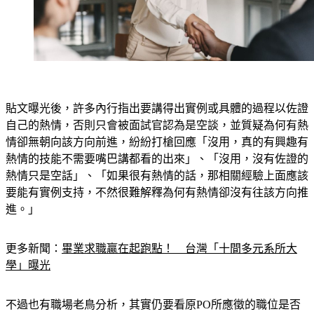
貼文曝光後，許多內行指出要講得出實例或具體的過程以佐證
自己的熱情，否則只會被面試官認為是空談，並質疑為何有熱
情卻無朝向該方向前進，紛紛打槍回應「沒用，真的有興趣有
熱情的技能不需要嘴巴講都看的出來」、「沒用，沒有佐證的
熱情只是空話」、「如果很有熱情的話，那相關經驗上面應該
要能有實例支持，不然很難解釋為何有熱情卻沒有往該方向推
進。」
更多新聞：
畢業求職贏在起跑點！　台灣「十間多元系所大
學」曝光
不過也有職場老鳥分析，其實仍要看原PO所應徵的職位是否