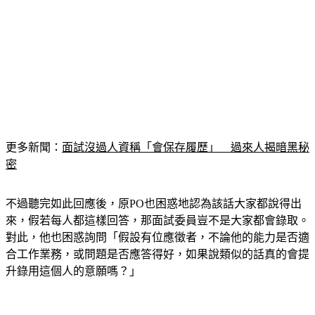
更多新聞：
面試沒過人資稱「會保存履歷」　過來人揭暗黑秘
密
不過聽完如此回應後，原PO也困惑地認為該話大家都說得出
來，假若每人都這樣回答，那面試委員豈不是大家都會錄取。
對此，他也困惑詢問「假設有位應徵者，不論他的能力是否適
合工作業務，或問題是否應答得好，如果說類似的話真的會提
升錄用這個人的意願嗎？」