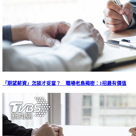
「期望薪資」怎談才妥當？ 職場老鳥揭密：1招最有價值