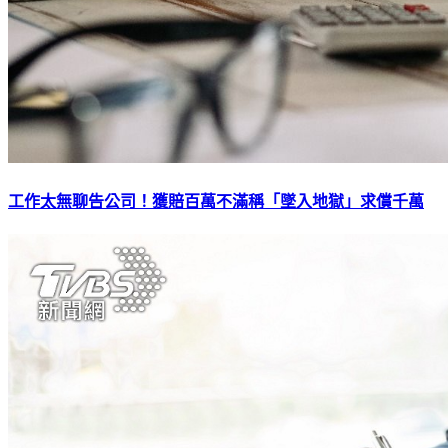
工作太無聊告公司！獲賠百萬不滿稱「墜入地獄」求償千萬