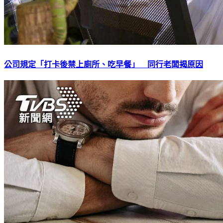
公司規定「打卡後禁上廁所、吃早餐」 同行老闆揭原因