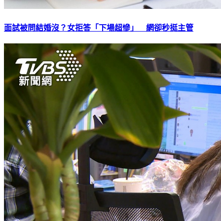
面試被問結婚沒？女拒答「下場超慘」 網卻秒挺主管