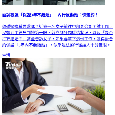
面試被逼「保證3年不結婚」 內行反勸她：快簽約！
你碰過這種要求嗎？近來一名女子前往中部某公司面試工作，
沒想到主管見到她第一眼，就立刻狂問感情狀況，以及「是否
打算結婚？」甚至告訴女子，如果要拿下這份工作，就得簽合
約保證「3年內不能結婚」，似乎違法的行徑讓人十分傻眼。
生活