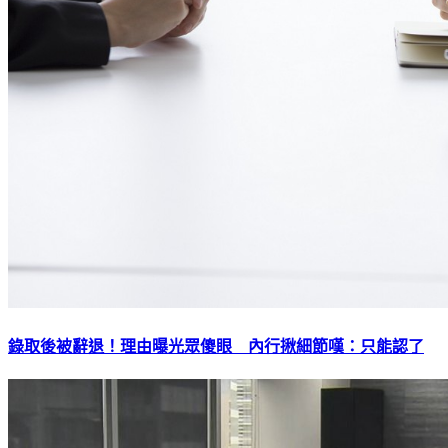
錄取後被辭退！理由曝光眾傻眼 內行揪細節嘆：只能認了