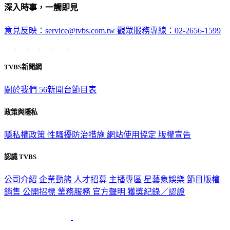
深入時事，一觸即見
意見反映：service@tvbs.com.tw
觀眾服務專線：02-2656-1599
TVBS新聞網
關於我們
56新聞台節目表
政策與隱私
隱私權政策
性騷擾防治措施
網站使用協定
版權宣告
認識 TVBS
公司介紹
企業動態
人才招募
主播專區
星藝象娛樂
節目版權
銷售
公開招標
業務服務
官方聲明
獲獎紀錄／認證