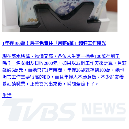
1年存100萬！房子免費住「月薪6萬」超狂工作曝光
現在薪水稀薄、物價又高，各位人生第一桶金100萬存到了
嗎？一名女網友日收2800元，如果以22個工作天來計算，月薪
飆破6萬元，而她只花1年時間、年僅26歲就存到100萬，她也
坦言工作需要很高的EQ，而且年輕人不願意做。不少網友羨
慕狂猜職業，正確答案出來後，瞬間全跪下了。
生活