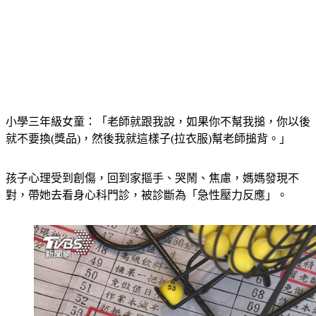
小學三年級女童：「老師就跟我說，如果你不幫我搥，你以後
就不要換(獎品)，然後我就這樣子(拉衣服)幫老師搥背。」
孩子心理受到創傷，回到家摳手、哭鬧、焦慮，媽媽發現不
對，帶她去看身心科門診，被診斷為「急性壓力反應」。