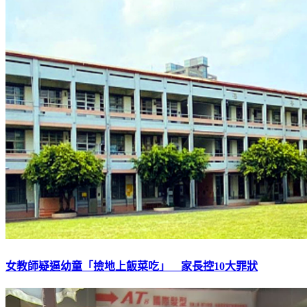
女教師疑逼幼童「撿地上飯菜吃」 家長控10大罪狀