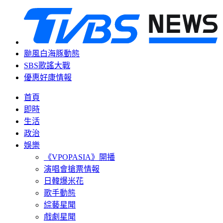
颱風白海豚動態
SBS歌謠大戰
優惠好康情報
首頁
即時
生活
政治
娛樂
《VPOPASIA》開播
演唱會搶票情報
日韓爆米花
歌手動態
綜藝星聞
戲劇星聞