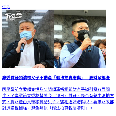
生活
綠委質疑顏清標父子不動產「假法拍真贈與」 要財政部查
國民黨前立委顏寬恒及父親顏清標相關財產爭議引發各界關
注，民進黨籍立委林楚茵今（18日）質疑，是否有藉由法拍方
式，將財產由父親移轉給兒子，變相逃避贈與稅，要求財政部
對遺贈稅補強，避免類似「假法拍真親屬贈與」。