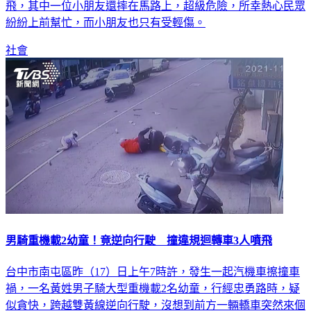
飛，其中一位小朋友還摔在馬路上，超級危險，所幸熱心民眾
紛紛上前幫忙，而小朋友也只有受輕傷。
社會
男騎重機載2幼童！竟逆向行駛 撞違規迴轉車3人噴飛
台中市南屯區昨（17）日上午7時許，發生一起汽機車擦撞車
禍，一名黃姓男子騎大型重機載2名幼童，行經忠勇路時，疑
似貪快，跨越雙黃線逆向行駛，沒想到前方一輛轎車突然來個