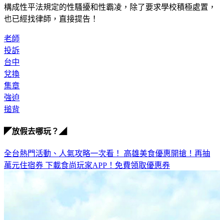
構成性平法規定的性騷擾和性霸凌，除了要求學校積極處置，
也已經找律師，直接提告！
老師
投訴
台中
兌換
集章
強迫
搥背
◤放假去哪玩？◢
全台熱門活動、人氣攻略一次看！
高雄美食優惠開搶！再抽
萬元住宿券
下載食尚玩家APP！免費領取優惠券