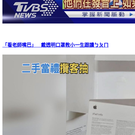
「看老師嘴巴」 戴透明口罩教小一生跟讀ㄅㄆㄇ