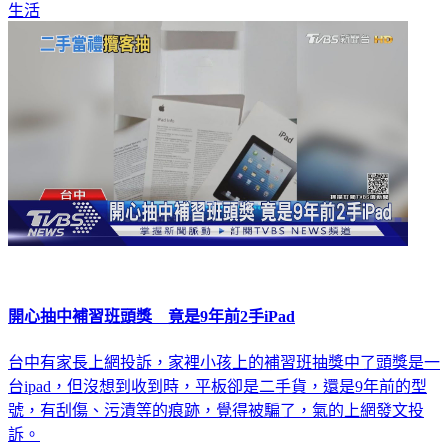
生活
開心抽中補習班頭獎 竟是9年前2手iPad
台中有家長上網投訴，家裡小孩上的補習班抽獎中了頭獎是一
台ipad，但沒想到收到時，平板卻是二手貨，還是9年前的型
號，有刮傷、污漬等的痕跡，覺得被騙了，氣的上網發文投
訴。