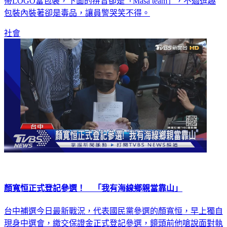
蒂LOGO當包裝，下面的拼音卻是「Masa team」，不過逗趣
包裝內裝著卻是毒品，讓員警哭笑不得。
社會
顏寬恒正式登記參選！ 「我有海線鄉親當靠山」
台中補選今日最新戰況，代表國民黨參選的顏寬恒，早上獨自
現身中選會，繳交保證金正式登記參選，鏡頭前他嗆說面對執