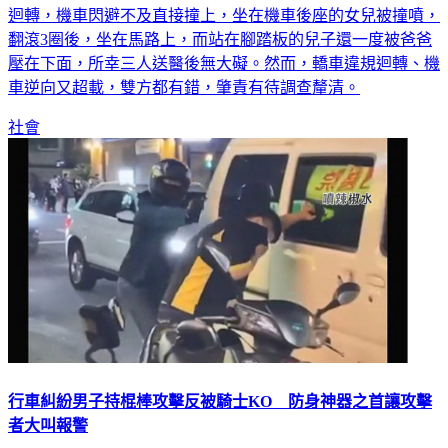
迴轉，機車閃避不及直接撞上，坐在機車後座的女兒被撞噴，
翻滾3圈後，坐在馬路上，而站在腳踏板的兒子還一度被爸爸
壓在下面，所幸三人送醫後無大礙。然而，轎車違規迴轉、機
車逆向又超載，雙方都有錯，肇責有待調查釐清。
社會
行車糾紛男子持棍棒攻擊反被騎士KO 防身神器之首讓攻擊
者大叫報警