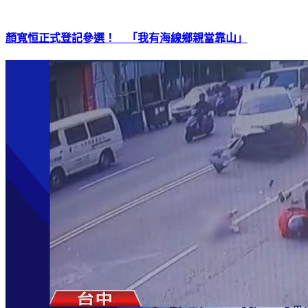
顏寬恒正式登記參選！ 「我有海線鄉親當靠山」