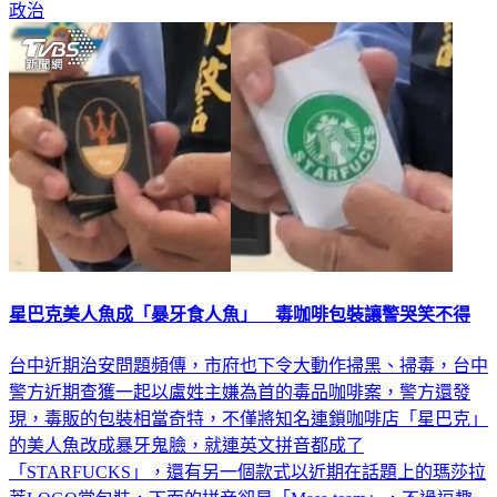
政治
星巴克美人魚成「暴牙食人魚」 毒咖啡包裝讓警哭笑不得
台中近期治安問題頻傳，市府也下令大動作掃黑、掃毒，台中
警方近期查獲一起以盧姓主嫌為首的毒品咖啡案，警方還發
現，毒販的包裝相當奇特，不僅將知名連鎖咖啡店「星巴克」
的美人魚改成暴牙鬼臉，就連英文拼音都成了
「STARFUCKS」，還有另一個款式以近期在話題上的瑪莎拉