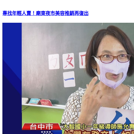
專找年輕人賣！廟東夜市美容推銷再復出