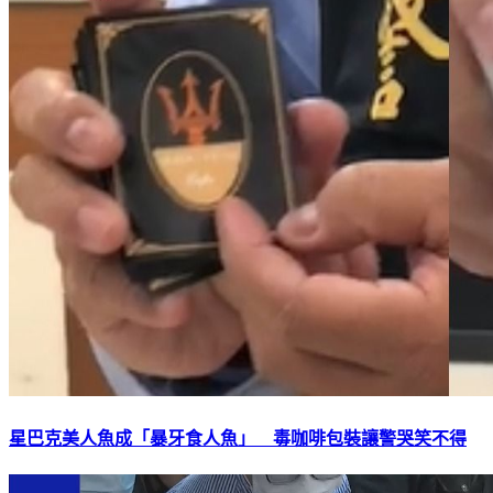
星巴克美人魚成「暴牙食人魚」 毒咖啡包裝讓警哭笑不得