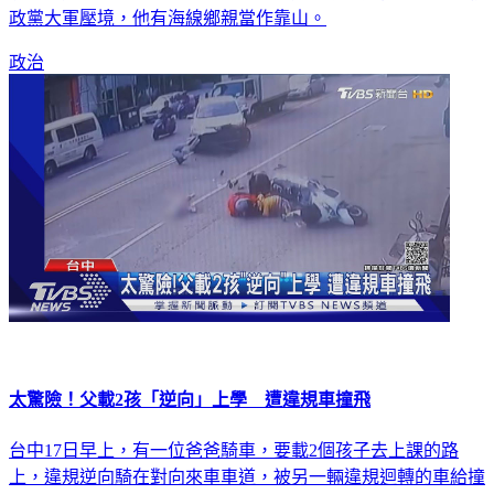
政黨大軍壓境，他有海線鄉親當作靠山。
政治
太驚險！父載2孩「逆向」上學 遭違規車撞飛
台中17日早上，有一位爸爸騎車，要載2個孩子去上課的路
上，違規逆向騎在對向來車車道，被另一輛違規迴轉的車給撞