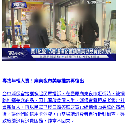
專找年輕人賣！廟東夜市美容推銷再復出
台中消保官接獲多起民眾投訴，在豐原廟東夜市逛街時，被攔
路推銷美容商品，因此開啟背債人生，消保官發現業者鎖定社
會新鮮人，再以民眾已經口頭答應要買12組總價20幾萬的商品
後，讓他們刷信用卡消費，再當場請消費者自行拆封檢查，導
致後續退貨退費困難，錢拿不回來。