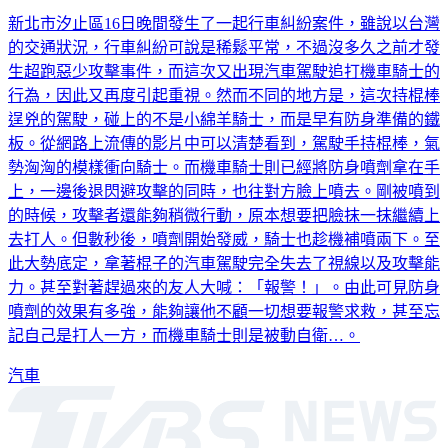
新北市汐止區16日晚間發生了一起行車糾紛案件，雖說以台灣
的交通狀況，行車糾紛可說是稀鬆平常，不過沒多久之前才發
生超跑惡少攻擊事件，而這次又出現汽車駕駛追打機車騎士的
行為，因此又再度引起重視。然而不同的地方是，這次持棍棒
逞兇的駕駛，碰上的不是小綿羊騎士，而是早有防身準備的鐵
板。從網路上流傳的影片中可以清楚看到，駕駛手持棍棒，氣
勢洶洶的模樣衝向騎士。而機車騎士則已經將防身噴劑拿在手
上，一邊後退閃避攻擊的同時，也往對方臉上噴去。剛被噴到
的時候，攻擊者還能夠稍微行動，原本想要把臉抹一抹繼續上
去打人。但數秒後，噴劑開始發威，騎士也趁機補噴兩下。至
此大勢底定，拿著棍子的汽車駕駛完全失去了視線以及攻擊能
力。甚至對著趕過來的友人大喊：「報警！」。由此可見防身
噴劑的效果有多強，能夠讓他不顧一切想要報警求救，甚至忘
記自己是打人一方，而機車騎士則是被動自衛…。
汽車