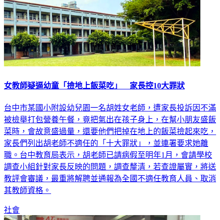
女教師疑逼幼童「撿地上飯菜吃」 家長控10大罪狀
台中市某國小附設幼兒園一名胡姓女老師，遭家長投訴因不滿
被檢舉打包營養午餐，竟把氣出在孩子身上，在幫小朋友盛飯
菜時，會故意盛過量，還要他們把掉在地上的飯菜撿起來吃，
家長們列出胡老師不適任的「十大罪狀」，並連署要求她離
職。台中教育局表示，胡老師已請病假至明年1月，會請學校
調查小組針對家長反映的問題，調查釐清，若查證屬實，將送
教評會審議，最重將解聘並通報為全國不適任教育人員、取消
其教師資格。
社會