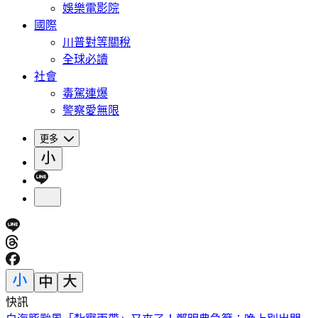
娛樂電影院
國際
川普對等關稅
全球必讀
社會
毒駕連爆
警察愛無限
更多
快訊