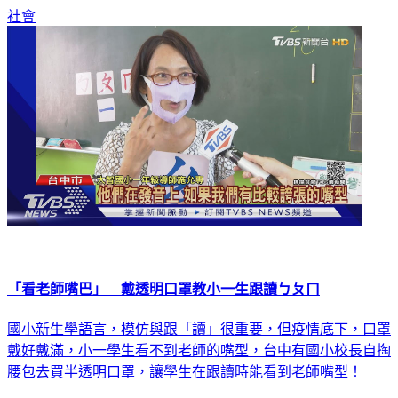
社會
「看老師嘴巴」 戴透明口罩教小一生跟讀ㄅㄆㄇ
國小新生學語言，模仿與跟「讀」很重要，但疫情底下，口罩
戴好戴滿，小一學生看不到老師的嘴型，台中有國小校長自掏
腰包去買半透明口罩，讓學生在跟讀時能看到老師嘴型！