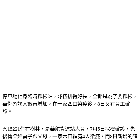
停車場化身臨時採檢站，隊伍排得好長，全都是為了要採檢，
華儲確診人數再增加，在一家四口染疫後，8日又有員工確
診。
案15221住在樹林，是華航貨運站人員，7月5日採檢確診，先
後傳染給妻子跟父母，一家六口裡有4人染疫，而8日新增的確