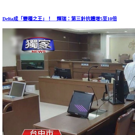
Delta成「變種之王」！ 輝瑞：第三針抗體增5至10倍