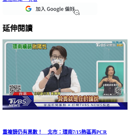
延伸閱讀
重複篩仍有黑數！ 北市：環南7/15熱區再PCR