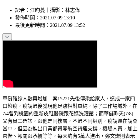
記者
：
江昀蔓
｜
攝影
：
林志偉
發佈時間：
2021.07.09 13:10
最後更新時間：
2021.07.09 13:52
華儲確診人數再增加！案15221先後傳染給家人，造成一家四
口染疫，疫調過後發現他足跡相對單純，除了工作場域外，在
7/4曾到桃園的重新皮鞋醫院跟花媽洗濯館；而華儲昨天(7/8)
又有員工確診，跟他是同樓層，不過不同組別，疫調還在調查
當中，但因為進出口業都得靠航空貨運支撐，機場人員，加上
倉儲、報關跟承攬等等，每天約有5萬人進出，鄭文燦則表示