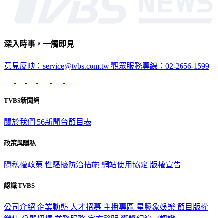
深入時事，一觸即見
意見反映：service@tvbs.com.tw
觀眾服務專線：02-2656-1599
TVBS新聞網
關於我們
56新聞台節目表
政策與隱私
隱私權政策
性騷擾防治措施
網站使用協定
版權宣告
認識 TVBS
公司介紹
企業動態
人才招募
主播專區
星藝象娛樂
節目版權