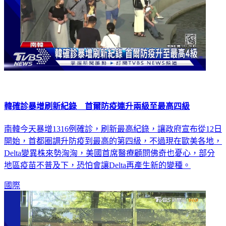
韓確診暴增刷新紀錄 首爾防疫連升兩級至最高四級
南韓今天暴增1316例確診，刷新最高紀錄，讓政府宣布從12日
開始，首都圈調升防疫到最高的第四級，不過現在歐美各地，
Delta變異株來勢洶洶，美國首席醫療顧問佛奇也憂心，部分
地區疫苗不普及下，恐怕會讓Delta再產生新的變種。
國際