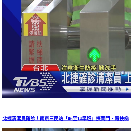
北捷清潔員確診！南京三民站「06至14早班」擦閘門、電扶梯