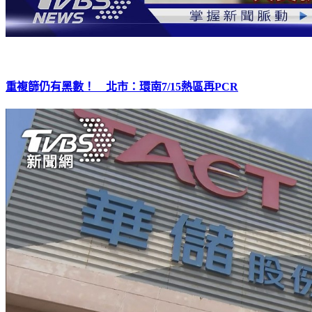
重複篩仍有黑數！ 北市：環南7/15熱區再PCR