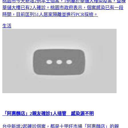
桃園市今天新增2例本土個案，1例屬於華儲大樓染疫案，整棟
華儲大樓已有2人確診。桃園市政府表示，個案感染已有一段
時間，目前匡列51人居家隔離並進行PCR採檢。
生活
「阿惠麵店」2親友確診1人插管 感染源不明
台中新增2起確診個案，都是十甲旺市場「阿惠麵店」的親