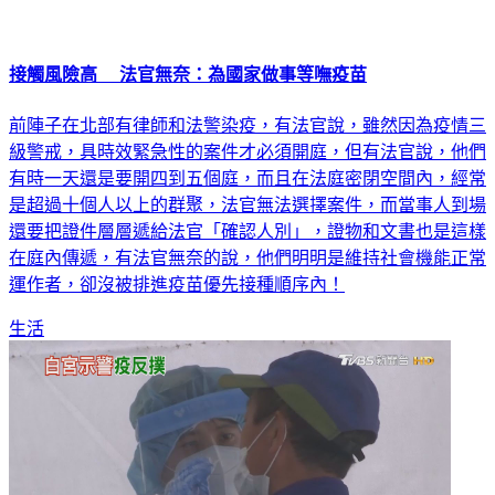
接觸風險高 法官無奈：為國家做事等嘸疫苗
前陣子在北部有律師和法警染疫，有法官說，雖然因為疫情三
級警戒，具時效緊急性的案件才必須開庭，但有法官說，他們
有時一天還是要開四到五個庭，而且在法庭密閉空間內，經常
是超過十個人以上的群聚，法官無法選擇案件，而當事人到場
還要把證件層層遞給法官「確認人別」，證物和文書也是這樣
在庭內傳遞，有法官無奈的說，他們明明是維持社會機能正常
運作者，卻沒被排進疫苗優先接種順序內！
生活