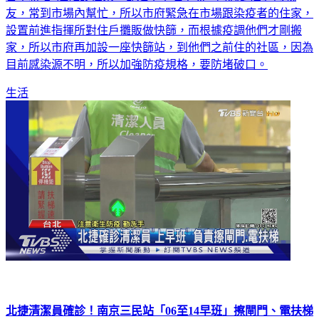
友，常到市場內幫忙，所以市府緊急在市場跟染疫者的住家，
設置前進指揮所對住戶攤販做快篩，而根據疫調他們才剛搬
家，所以市府再加設一座快篩站，到他們之前住的社區，因為
目前感染源不明，所以加強防疫規格，要防堵破口。
生活
北捷清潔員確診！南京三民站「06至14早班」擦閘門、電扶梯