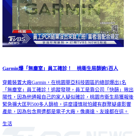
Garmin爆「無塵室」員工確診！ 桃衛生局篩逾5百人
穿戴裝置大廠Garmin，在桃園華亞科技園區的總部爆出1名
「無塵室」員工確診！追蹤發現，員工是靠公司「快篩」揪出
陽性，因為他通報自己的家人疑似確診，桃園市衛生局獲報後
緊急擴大匡列500多人篩檢，這麼謹慎就怕藏有群聚疑慮影響
產能，因為包含周遭都是電子大廠，像廣達、友達都在這。
生活