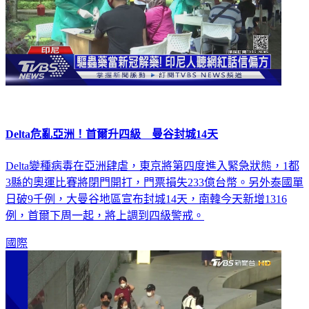
Delta危亂亞洲！首爾升四級 曼谷封城14天
Delta變種病毒在亞洲肆虐，東京將第四度進入緊急狀態，1都
3縣的奧運比賽將閉門開打，門票損失233億台幣。另外泰國單
日破9千例，大曼谷地區宣布封城14天，南韓今天新增1316
例，首爾下周一起，將上調到四級警戒。
國際