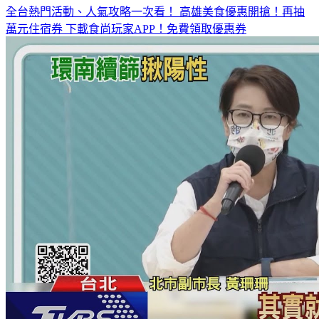
全台熱門活動、人氣攻略一次看！
高雄美食優惠開搶！再抽
萬元住宿券
下載食尚玩家APP！免費領取優惠券