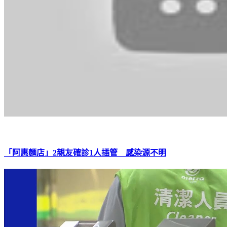
「阿惠麵店」2親友確診1人插管 感染源不明