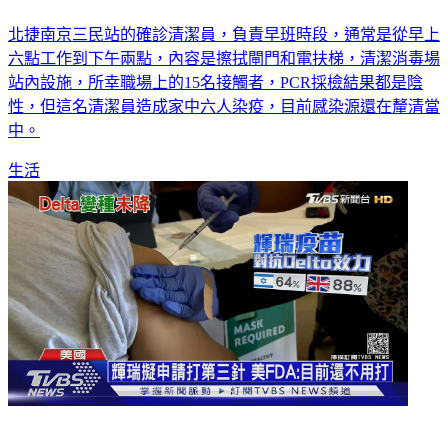
北捷南京三民站的確診清潔員，負責早班時段，通常是從早上
六點工作到下午兩點，內容是擦拭閘門和電扶梯，清潔消毒場
站內設施，所幸職場上的15名接觸者，PCR採檢結果都是陰
性，但這名清潔員造成家中六人染疫，目前感染源還在釐清當
中。
生活