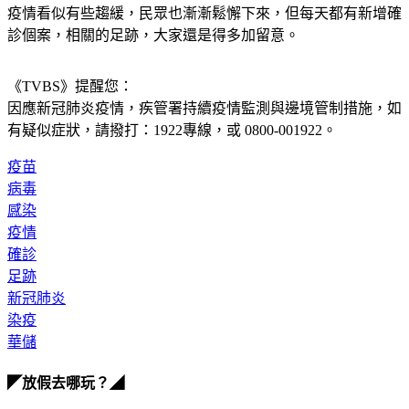
疫情看似有些趨緩，民眾也漸漸鬆懈下來，但每天都有新增確
診個案，相關的足跡，大家還是得多加留意。
《TVBS》提醒您：
因應新冠肺炎疫情，疾管署持續疫情監測與邊境管制措施，
如
有疑似症狀，請撥打：1922專線，或 0800-001922。
疫苗
病毒
感染
疫情
確診
足跡
新冠肺炎
染疫
華儲
◤放假去哪玩？◢