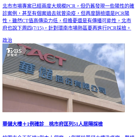
北市市場專案已經兩度大規模PCR，但仍舊發現一些陽性的確
診案例，甚至有個案過去就曾染疫，但再度篩檢還是PCR陽
性，雖然CT值高傳染力低，但擔憂還是有傳播可能性，北市
府也說下周四(7/15)，針對環南市場熱區要再進行PCR採檢。
政治
華儲大樓＋1例確診 桃市府匡列51人居隔採檢