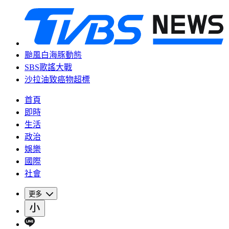
颱風白海豚動態
SBS歌謠大戰
沙拉油致癌物超標
首頁
即時
生活
政治
娛樂
國際
社會
更多