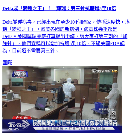
Delta成「變種之王」！ 輝瑞：第三針抗體增5至10倍
Delta變種病毒，已經出現在至少104個國家，傳播速度快，堪
稱「變種之王」，歐美各國的新病例，病毒株幾乎都是
Delta。美國輝瑞藥廠打算提出申請，讓大家打第三劑的「加
強針」，他們宣稱可以增加抗體5到10倍，不過美國FDA認
為，目前還不需要第三針。
國際