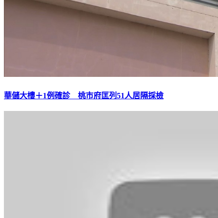
華儲大樓＋1例確診 桃市府匡列51人居隔採檢