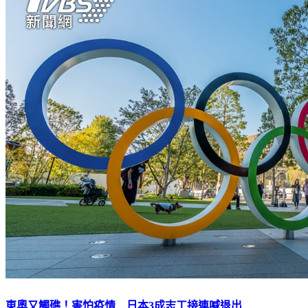
東奧又觸礁！害怕疫情 日本3成志工接連喊退出