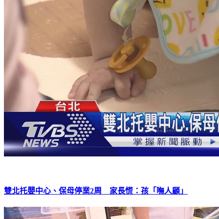
雙北托嬰中心、保母停業2周 家長慌：孩「嘸人顧」