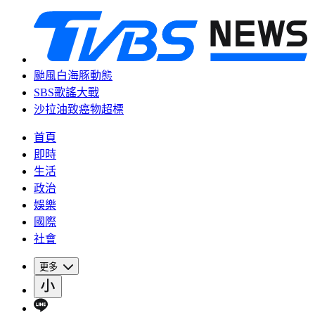
颱風白海豚動態
SBS歌謠大戰
沙拉油致癌物超標
首頁
即時
生活
政治
娛樂
國際
社會
更多