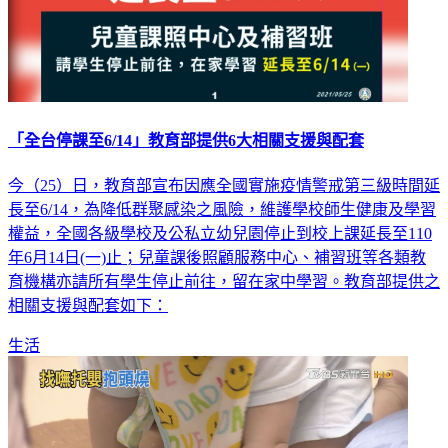
「全台停課至6/14」教育部提供6大相關支援與配套
今（25）日，教育部宣布因應全國實施疫情警戒第三級時間延
長至6/14，為降低群聚感染之風險，維護學校師生健康及學習
權益，全國各級學校及公私立幼兒園停止到校上課延長至110
年6月14日(一)止；兒童課後照顧服務中心、補習班等各類教
育機構亦請所有學生停止前往，留在家中學習。教育部提供之
相關支援與配套如下：
生活