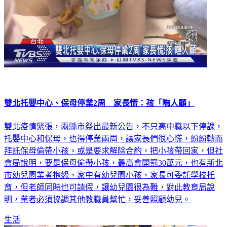
雙北托嬰中心、保母停業2周 家長慌：孩「嘸人顧」
雙北疫情緊張，兩縣市祭出最新公告，不只高中職以下停課，
托嬰中心和保母，也得停業兩周，讓家長們很心慌，紛紛轉而
拜託保母偷帶小孩，或是要求解除合約，把小孩帶回家，但社
會局說明，要是保母偷帶小孩，最高會開罰30萬元，也有新北
市幼兒園業者抱怨，家中有幼兒園小孩，家長可委託學校托
育，但老師同時也可請假，讓幼兒園很為難，對此教育局說
明，業者必須協調其他教職員幫忙，妥善照顧幼兒。
生活