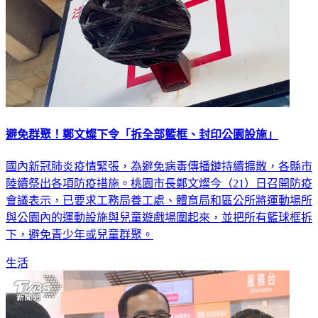
避免群聚！鄭文燦下令「拆全部籃框、封印公園設施」
國內新冠肺炎疫情緊張，為避免病毒傳播鏈持續擴散，各縣市
陸續祭出各項防疫措施。桃園市長鄭文燦今（21）日召開防疫
會議表示，已要求工務局養工處、體育局和區公所將運動場所
與公園內的運動設施與兒童遊戲場圍起來，並把所有籃球框拆
下，避免青少年或兒童群聚。
生活