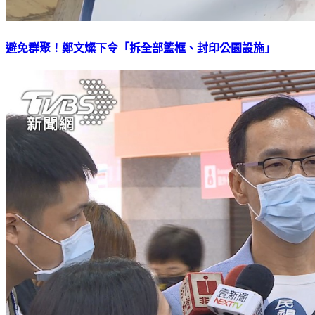
避免群聚！鄭文燦下令「拆全部籃框、封印公園設施」