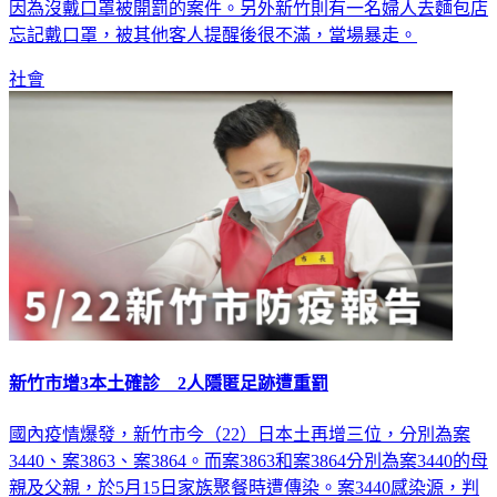
因為沒戴口罩被開罰的案件。另外新竹則有一名婦人去麵包店
忘記戴口罩，被其他客人提醒後很不滿，當場暴走。
社會
新竹市增3本土確診 2人隱匿足跡遭重罰
國內疫情爆發，新竹市今（22）日本土再增三位，分別為案
3440、案3863、案3864。而案3863和案3864分別為案3440的母
親及父親，於5月15日家族聚餐時遭傳染。案3440感染源，判