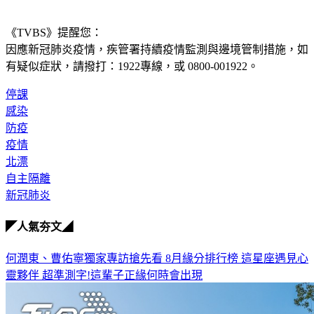
《TVBS》提醒您：
因應新冠肺炎疫情，疾管署持續疫情監測與邊境管制措施，
如
有疑似症狀，請撥打：1922專線，或 0800-001922。
停課
感染
防疫
疫情
北漂
自主隔離
新冠肺炎
◤人氣夯文◢
何潤東、曹佑寧獨家專訪搶先看
8月緣分排行榜 這星座遇見心
靈夥伴
超準測字!這輩子正緣何時會出現