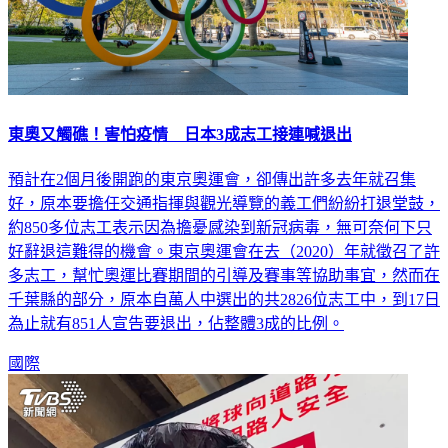
東奧又觸礁！害怕疫情 日本3成志工接連喊退出
預計在2個月後開跑的東京奧運會，卻傳出許多去年就召集
好，原本要擔任交通指揮與觀光導覽的義工們紛紛打退堂鼓，
約850多位志工表示因為擔憂感染到新冠病毒，無可奈何下只
好辭退這難得的機會。東京奧運會在去（2020）年就徵召了許
多志工，幫忙奧運比賽期間的引導及賽事等協助事宜，然而在
千葉縣的部分，原本自萬人中選出的共2826位志工中，到17日
為止就有851人宣告要退出，佔整體3成的比例。
國際