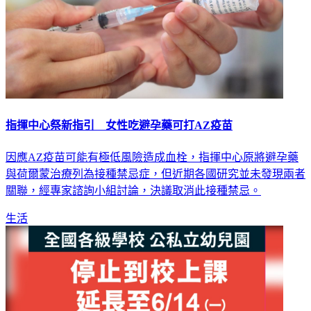
指揮中心祭新指引 女性吃避孕藥可打AZ疫苗
因應AZ疫苗可能有極低風險造成血栓，指揮中心原將避孕藥
與荷爾蒙治療列為接種禁忌症，但近期各國研究並未發現兩者
關聯，經專家諮詢小組討論，決議取消此接種禁忌。
生活