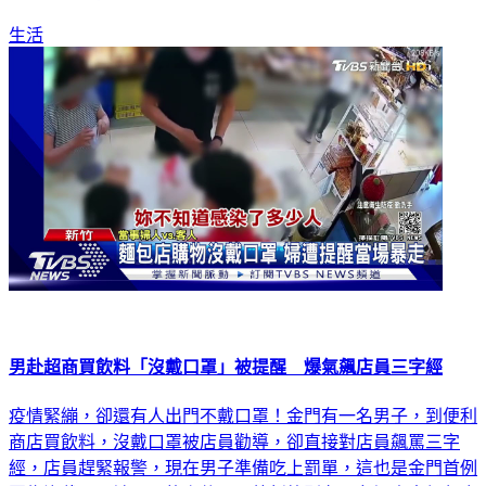
生活
男赴超商買飲料「沒戴口罩」被提醒 爆氣飆店員三字經
疫情緊繃，卻還有人出門不戴口罩！金門有一名男子，到便利
商店買飲料，沒戴口罩被店員勸導，卻直接對店員飆罵三字
經，店員趕緊報警，現在男子準備吃上罰單，這也是金門首例