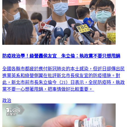
防疫政治學！綠營轟侯友宜 朱立倫：執政黨不要只想甩鍋
全國各縣市都疲於應付新冠肺炎的本土感染，但近日卻傳出民
進黨英系和綠營側翼在批評新北市長侯友宜的防疫措施。對
此，新北市前市長朱立倫今（21）日表示，全民防疫時，執政
黨不要一心想著甩鍋，把事情做好比較重要。
政治