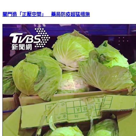
關門造「正壓空間」 藥局防疫超猛措施