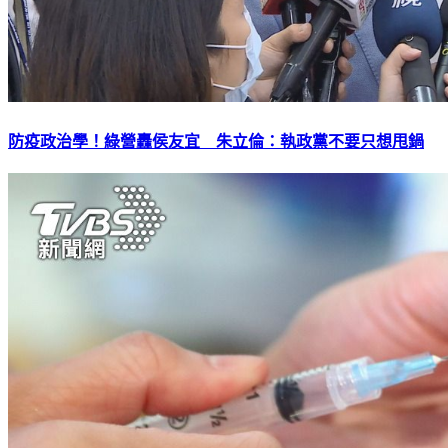
防疫政治學！綠營轟侯友宜 朱立倫：執政黨不要只想甩鍋