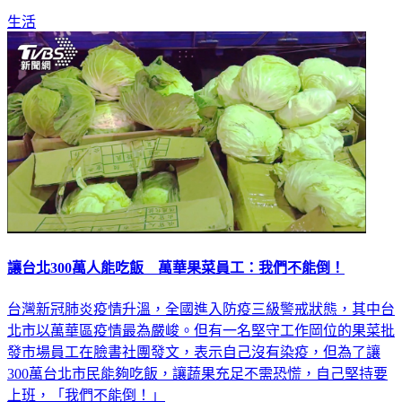
生活
讓台北300萬人能吃飯 萬華果菜員工：我們不能倒！
台灣新冠肺炎疫情升溫，全國進入防疫三級警戒狀態，其中台
北市以萬華區疫情最為嚴峻。但有一名堅守工作岡位的果菜批
發市場員工在臉書社團發文，表示自己沒有染疫，但為了讓
300萬台北市民能夠吃飯，讓蔬果充足不需恐慌，自己堅持要
上班，「我們不能倒！」