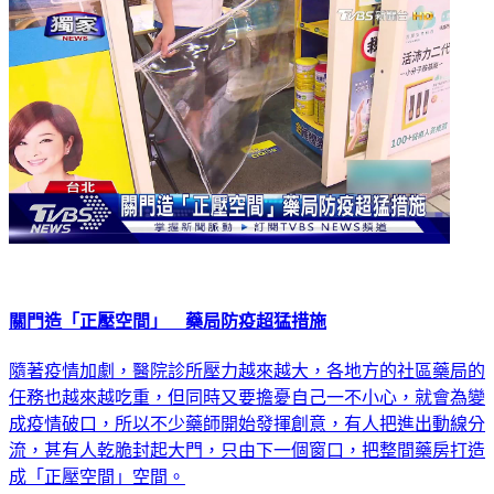
關門造「正壓空間」 藥局防疫超猛措施
隨著疫情加劇，醫院診所壓力越來越大，各地方的社區藥局的
任務也越來越吃重，但同時又要擔憂自己一不小心，就會為變
成疫情破口，所以不少藥師開始發揮創意，有人把進出動線分
流，甚有人乾脆封起大門，只由下一個窗口，把整間藥房打造
成「正壓空間」空間。