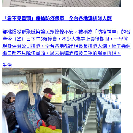
「看不見盡頭」瘋搶防疫保單 全台各地湧排隊人龍
部桃爆發群聚感染讓民眾惶惶不安，被稱為「防疫神單」的台
產今（25）日下午5時停賣，不少人為趕上最後期限，一早就
現身保險公司排隊，全台各地都出現長長排隊人潮，繞了幾個
街口都不見隊伍盡頭，過去搶購酒精及口罩的場景再現。
生活