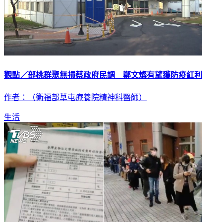
觀點／部桃群聚無損蔡政府民調 鄭文燦有望獲防疫紅利
作者：（衛福部草屯療養院精神科醫師）
生活