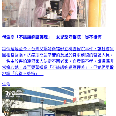
母淚崩「不該讓妳讀護理」 女兒堅守醫院：從不後悔
疫情延燒至今，台灣又爆發衛福部立桃園醫院事件，讓社會氛
圍相當緊張。抗疫期間最辛苦的莫過於身處前線的醫護人員，
一名由於害怕連累家人決定不回老家，自責很不孝，讓媽媽非
常擔心她，甚至哭著道歉「不該讓妳讀護理系」，但她仍勇敢
地說「我從不後悔」。
生活