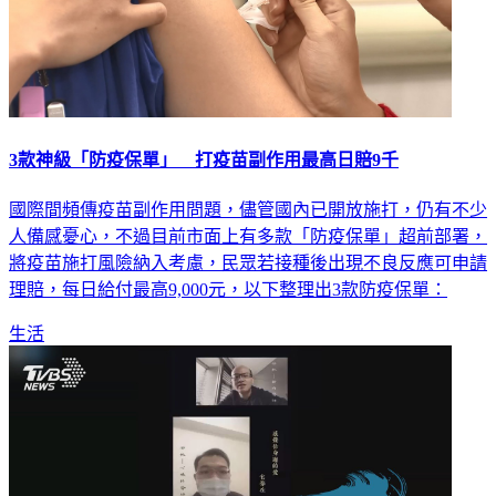
3款神級「防疫保單」 打疫苗副作用最高日賠9千
國際間頻傳疫苗副作用問題，儘管國內已開放施打，仍有不少
人備感憂心，不過目前市面上有多款「防疫保單」超前部署，
將疫苗施打風險納入考慮，民眾若接種後出現不良反應可申請
理賠，每日給付最高9,000元，以下整理出3款防疫保單：
生活