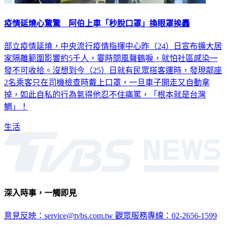
疫情延燒心驚驚 阿伯上車「秒脫口罩」換眼罩挨轟
部立疫情延燒，中央流行疫情指揮中心昨（24）日宣布擴大居
家隔離範圍影響約5千人，霎時間風聲鶴唳，就怕社區感染一
發不可收拾。沒想到今（25）日就有民眾搭客運時，發現鄰座
2名乘客只在司機檢查時戴上口罩，一旦車子開走又自動拿
掉，如此自私的行為氣得他忍不住痛罵，「根本就是台灣
鯛」！
生活
深入時事，一觸即見
意見反映：service@tvbs.com.tw
觀眾服務專線：02-2656-1599