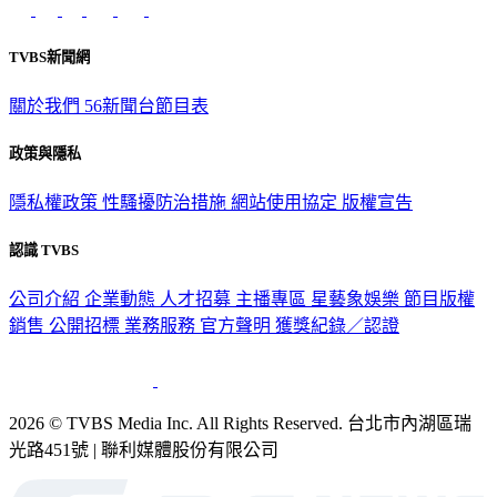
TVBS新聞網
關於我們
56新聞台節目表
政策與隱私
隱私權政策
性騷擾防治措施
網站使用協定
版權宣告
認識 TVBS
公司介紹
企業動態
人才招募
主播專區
星藝象娛樂
節目版權
銷售
公開招標
業務服務
官方聲明
獲獎紀錄／認證
2026 © TVBS Media Inc. All Rights Reserved. 台北市內湖區瑞
光路451號 | 聯利媒體股份有限公司