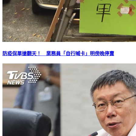
防疫保單搶翻天！ 業務員「自行喊卡」明傍晚停賣