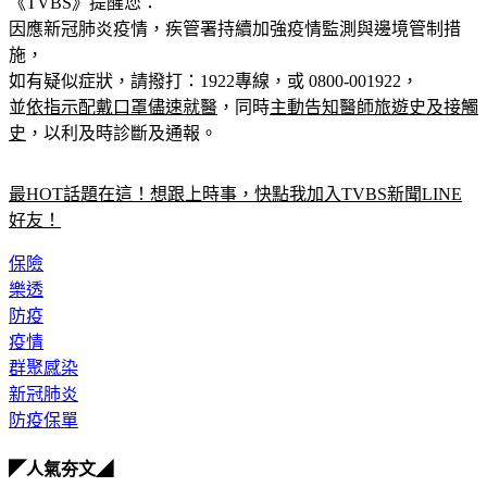
《TVBS》提醒您：
因應新冠肺炎疫情，疾管署持續加強疫情監測與邊境管制措
施，
如有疑似症狀，請撥打：1922專線，或 0800-001922，
並
依指示配戴口罩儘速就醫
，同時
主動告知醫師旅遊史及接觸
史
，以利及時診斷及通報。
最HOT話題在這！想跟上時事，快點我加入TVBS新聞LINE
好友！
保險
樂透
防疫
疫情
群聚感染
新冠肺炎
防疫保單
◤人氣夯文◢