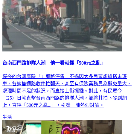
台南西門路排隊人潮 他一看就懂「500元之亂」
爆夯的台灣產險「」即將停售！不過因太多民眾想搶搭末班
車，各銷售通路收件忙翻天，甚至有保險業務員為避免量大、
處理時間不足的狀況，而直接上街擺攤。對此，有民眾今
（25）日就直擊台南西門路的排隊人潮，並將其拍下發到網
上，直呼「500元之亂...」，引發一陣熱烈討論。
生活