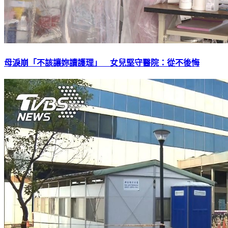
母淚崩「不該讓妳讀護理」 女兒堅守醫院：從不後悔