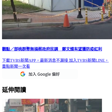
觀點／部桃群聚無損蔡政府民調 鄭文燦有望獲防疫紅利
下載TVBS新聞APP，最新消息不漏接
加入TVBS新聞LINE，
重點新聞一次看
延伸閱讀