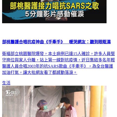
部桃醫護合唱抗疫神曲《手牽手》 暖哭網友：聽到眼眶濕
衛福部立桃園醫院爆發，本土病例已達15人確診，許多人員堅
守崗位與家人分離，站上第一線對抗疫情，近日集結多名年輕
醫護人員合唱2003年的抗SARS歌曲《手牽手》，為全台醫護
加油打氣，讓大批網友看了都感動落淚。
生活