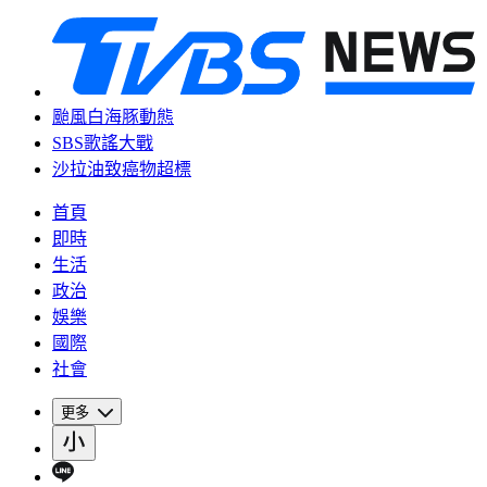
颱風白海豚動態
SBS歌謠大戰
沙拉油致癌物超標
首頁
即時
生活
政治
娛樂
國際
社會
更多