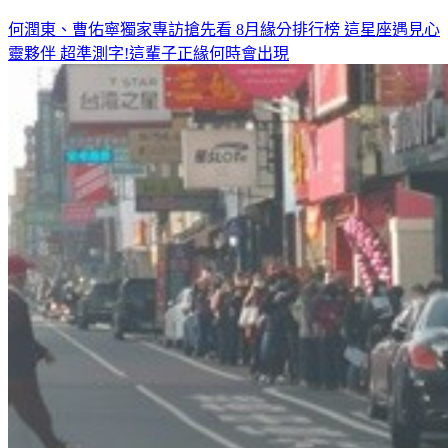
何潤東、曹佑寧獨家專訪搶先看
8月緣分排行榜 這星座遇見心
靈夥伴
超準測字!這輩子正緣何時會出現