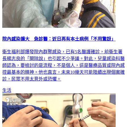
院內感染擴大 急診醫：近日再有本土病例「不用驚訝」
衛生福利部爆發院內群聚感染，已有5名醫護確診，前衛生署
長楊志良的「開除說」也引起不少爭議。對此，兒童感染科醫
師認為，要檢討的是流程，不是個人，這是醫療品質或院內感
控最基本的精神。他也直言，未來10幾天可能陸續出現個案確
診，民眾不用太意外或恐懼。
生活