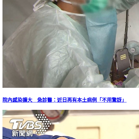
院內感染擴大 急診醫：近日再有本土病例「不用驚訝」