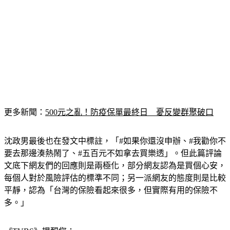
更多新聞：
500元之亂！防疫保單最終日　憂反變群聚破口
沈政男最後也在發文中標註，「#如果你還沒申辦、#我勸你不
要去那邊湊熱鬧了、#五百元不如拿去買樂透」。但此篇評論
文底下網友們的回應則是兩極化，部分網友認為是買個心安，
每個人對於風險評估的標準不同；另一派網友的態度則是比較
平靜，認為「台灣的保險看起來很多，但實際有用的保險不
多。」