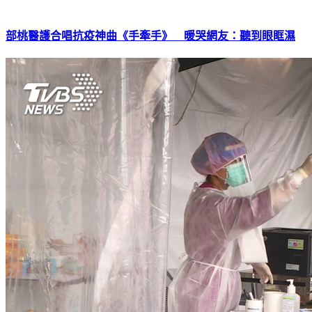
部桃醫護合唱抗疫神曲《手牽手》 暖哭網友：聽到眼眶濕