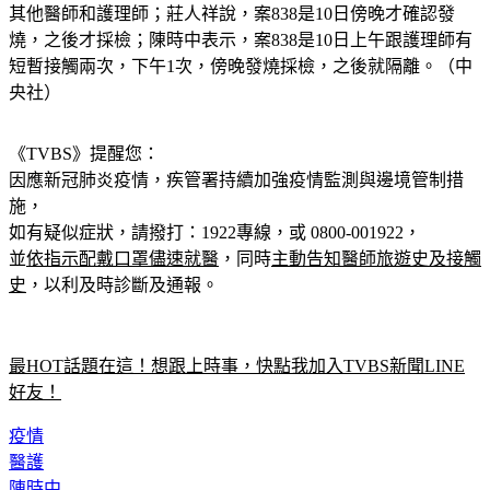
其他醫師和護理師；莊人祥說，案838是10日傍晚才確認發
燒，之後才採檢；陳時中表示，案838是10日上午跟護理師有
短暫接觸兩次，下午1次，傍晚發燒採檢，之後就隔離。（中
央社）
《TVBS》提醒您：
因應新冠肺炎疫情，疾管署持續加強疫情監測與邊境管制措
施，
如有疑似症狀，請撥打：1922專線，或 0800-001922，
並
依指示配戴口罩儘速就醫
，同時
主動告知醫師旅遊史及接觸
史
，以利及時診斷及通報。
最HOT話題在這！想跟上時事，快點我加入TVBS新聞LINE
好友！
疫情
醫護
陳時中