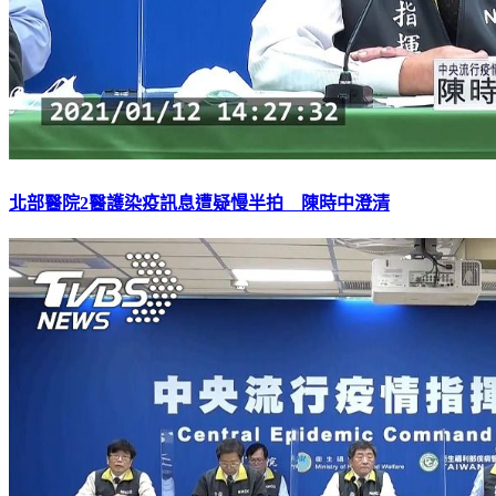
北部醫院2醫護染疫訊息遭疑慢半拍 陳時中澄清