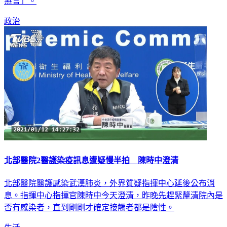
無言」。
政治
北部醫院2醫護染疫訊息遭疑慢半拍 陳時中澄清
北部醫院醫護感染武漢肺炎，外界質疑指揮中心延後公布消
息。指揮中心指揮官陳時中今天澄清，昨晚先趕緊釐清院內是
否有感染者，直到剛剛才確定接觸者都是陰性。