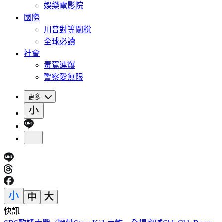
娛樂電影院
國際
川普對等關稅
全球必讀
社會
毒駕連爆
警察愛無限
更多
快訊