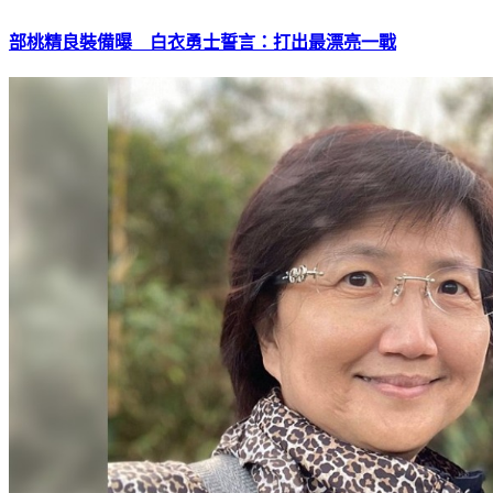
部桃精良裝備曝 白衣勇士誓言：打出最漂亮一戰