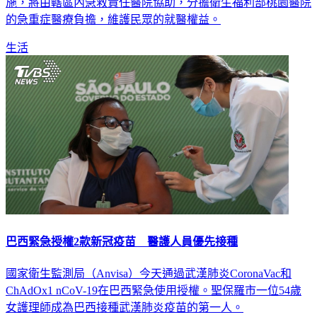
施，將由轄區內急救責任醫院協助，分擔衛生福利部桃園醫院
的急重症醫療負擔，維護民眾的就醫權益。
生活
巴西緊急授權2款新冠疫苗 醫護人員優先接種
國家衛生監測局（Anvisa）今天通過武漢肺炎CoronaVac和
ChAdOx1 nCoV-19在巴西緊急使用授權。聖保羅市一位54歲
女護理師成為巴西接種武漢肺炎疫苗的第一人。