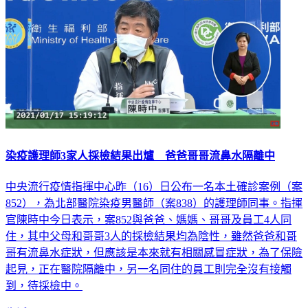
染疫護理師3家人採檢結果出爐 爸爸哥哥流鼻水隔離中
中央流行疫情指揮中心昨（16）日公布一名本土確診案例（案
852），為北部醫院染疫男醫師（案838）的護理師同事。指揮
官陳時中今日表示，案852與爸爸、媽媽、哥哥及員工4人同
住，其中父母和哥哥3人的採檢結果均為陰性，雖然爸爸和哥
哥有流鼻水症狀，但應該是本來就有相關感冒症狀，為了保險
起見，正在醫院隔離中，另一名同住的員工則完全沒有接觸
到，待採檢中。