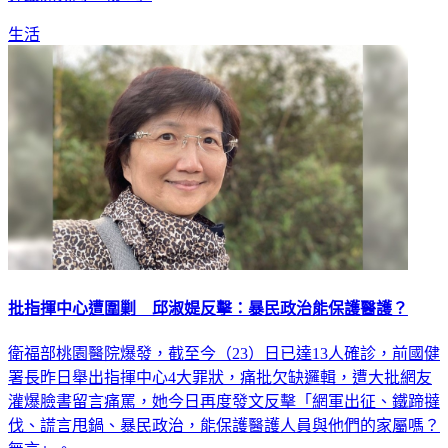
生活
批指揮中心遭圍剿 邱淑媞反擊：暴民政治能保護醫護？
衛福部桃園醫院爆發，截至今（23）日已達13人確診，前國健
署長昨日舉出指揮中心4大罪狀，痛批欠缺邏輯，遭大批網友
灌爆臉書留言痛罵，她今日再度發文反擊「網軍出征、鐵蹄撻
伐、謊言甩鍋、暴民政治，能保護醫護人員與他們的家屬嗎？