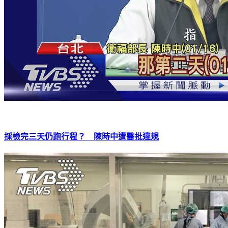
採檢完三天仍跑行程？ 陳時中遭醫批違規