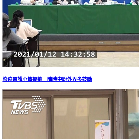
染疫醫護心情複雜 陳時中盼外界多鼓勵