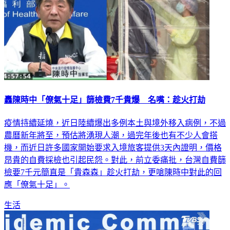
轟陳時中「僚氣十足」篩檢費7千貴爆 名嘴：趁火打劫
疫情持續延燒，近日陸續爆出多例本土與境外移入病例，不過
農曆新年將至，預估將湧現人潮，過完年後也有不少人會搭
機，而近日許多國家開始要求入境旅客提供3天內證明，價格
昂貴的自費採檢也引起民怨。對此，前立委痛批，台灣自費篩
檢要7千元簡直是「貴森森」趁火打劫，更嗆陳時中對此的回
應「僚氣十足」。
生活