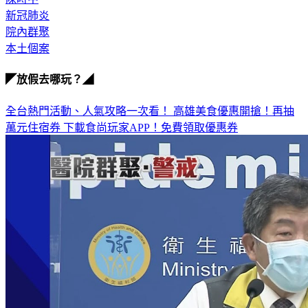
新冠肺炎
院內群聚
本土個案
◤放假去哪玩？◢
全台熱門活動、人氣攻略一次看！
高雄美食優惠開搶！再抽
萬元住宿券
下載食尚玩家APP！免費領取優惠券