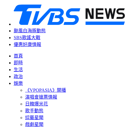
颱風白海豚動態
SBS歌謠大戰
優惠好康情報
首頁
即時
生活
政治
娛樂
《VPOPASIA》開播
演唱會搶票情報
日韓爆米花
歌手動態
綜藝星聞
戲劇星聞