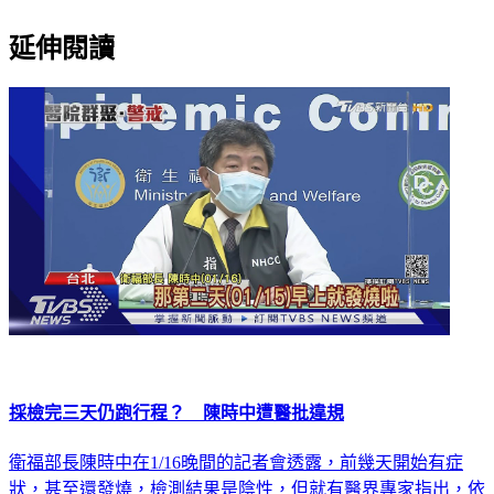
延伸閱讀
採檢完三天仍跑行程？ 陳時中遭醫批違規
衛福部長陳時中在1/16晚間的記者會透露，前幾天開始有症
狀，甚至還發燒，檢測結果是陰性，但就有醫界專家指出，依