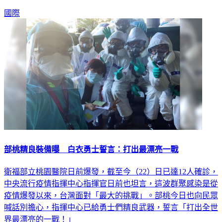
國際
部桃精良裝備曝 白衣勇士誓言：打出最漂亮一戰
衛福部立桃園醫院日前爆發，截至今（22）日已達12人確診，
中央流行疫情指揮中心指揮官日前也坦言，這波群聚感染是從
疫情爆發以來，台灣面對「最大的挑戰」。部桃今日也向民眾
喊話別擔心，指揮中心已給勇士們精良武器，誓言「打出全世
界最漂亮的一戰！」