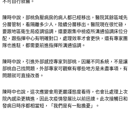
不可自行就醫。
陳時中說，部桃負壓病房的病人都已經移出，醫院其餘區域先
分層管制，看隔離多少人，陸續分層移出。醫院現在很忙碌，
要跟地區衛生局疫調協調，還要跟集中檢疫所溝通協調床位分
配，跟指揮中心有明確對口，處理效率才會更快，還有專家團
隊也進駐，都需要前進指揮所溝通協調。
陳時中說，引進外部感控專家到部桃，因屬不同系統，不是讓
部桃自己找問題，外部專家可觀察有哪些地方是未盡事項，有
問題就可直接改善。
陳時中也說，這次應變會用更嚴謹態度看待，也會比處理上次
院內感染更精進，因此次疫情發展比以前迅速。此次接觸日和
發病日時序都相當短，「我們是有一點擔憂」。