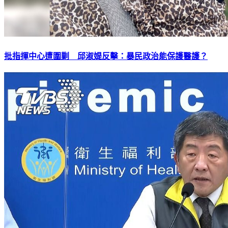
批指揮中心遭圍剿 邱淑媞反擊：暴民政治能保護醫護？