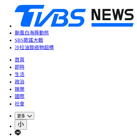
颱風白海豚動態
SBS歌謠大戰
沙拉油致癌物超標
首頁
即時
生活
政治
娛樂
國際
社會
更多