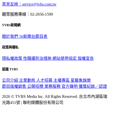
意見反映：service@tvbs.com.tw
觀眾服務專線：02-2656-1599
TVBS新聞網
關於我們
56新聞台節目表
政策與隱私
隱私權政策
性騷擾防治措施
網站使用協定
版權宣告
認識 TVBS
公司介紹
企業動態
人才招募
主播專區
星藝象娛樂
節目版權銷售
公開招標
業務服務
官方聲明
獲獎紀錄／認證
2026 © TVBS Media Inc. All Rights Reserved. 台北市內湖區瑞
光路451號 | 聯利媒體股份有限公司