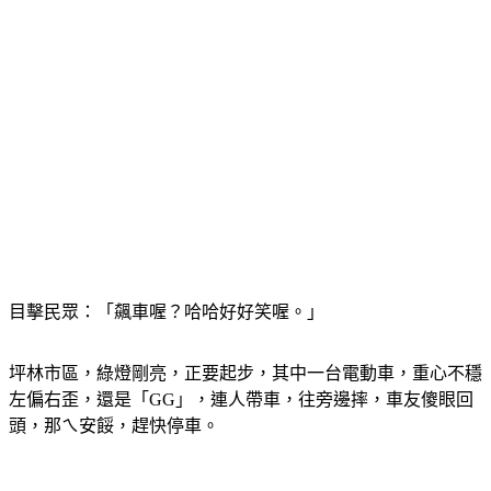
目擊民眾：「飆車喔？哈哈好好笑喔。」
坪林市區，綠燈剛亮，正要起步，其中一台電動車，重心不穩
左偏右歪，還是「GG」，連人帶車，往旁邊摔，車友傻眼回
頭，那ㄟ安餒，趕快停車。