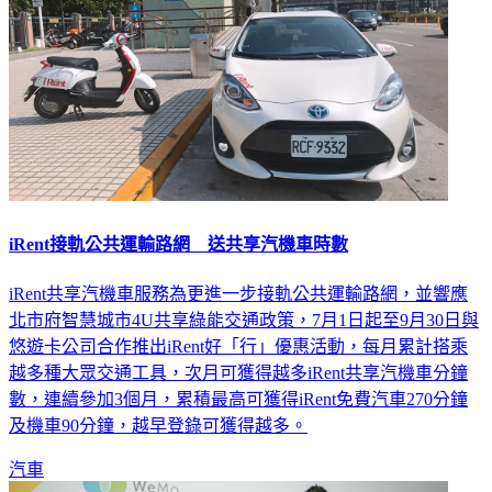
iRent接軌公共運輸路網 送共享汽機車時數
iRent共享汽機車服務為更進一步接軌公共運輸路網，並響應
北市府智慧城市4U共享綠能交通政策，7月1日起至9月30日與
悠遊卡公司合作推出iRent好「行」優惠活動，每月累計搭乘
越多種大眾交通工具，次月可獲得越多iRent共享汽機車分鐘
數，連續參加3個月，累積最高可獲得iRent免費汽車270分鐘
及機車90分鐘，越早登錄可獲得越多。
汽車