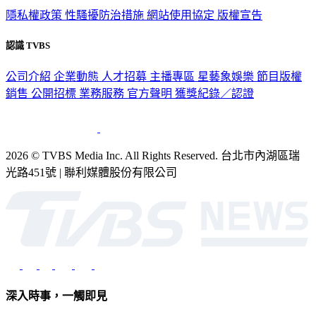
隱私權政策
性騷擾防治措施
網站使用協定
版權宣告
認識 TVBS
公司介紹
企業動態
人才招募
主播專區
星藝象娛樂
節目版權
銷售
公開招標
業務服務
官方聲明
獲獎紀錄／認證
2026 © TVBS Media Inc. All Rights Reserved. 台北市內湖區瑞
光路451號 | 聯利媒體股份有限公司
深入時事，一觸即見