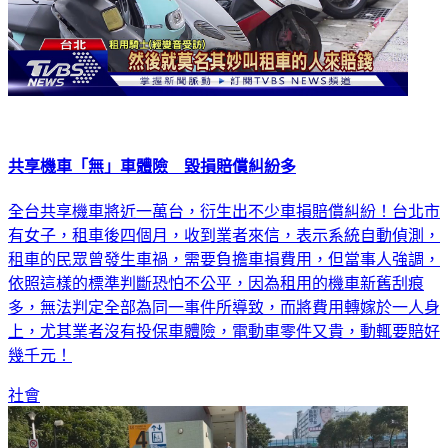
共享機車「無」車體險 毀損賠償糾紛多
全台共享機車將近一萬台，衍生出不少車損賠償糾紛！台北市
有女子，租車後四個月，收到業者來信，表示系統自動偵測，
租車的民眾曾發生車禍，需要負擔車損費用，但當事人強調，
依照這樣的標準判斷恐怕不公平，因為租用的機車新舊刮痕
多，無法判定全部為同一事件所導致，而將費用轉嫁於一人身
上，尤其業者沒有投保車體險，電動車零件又貴，動輒要賠好
幾千元！
社會