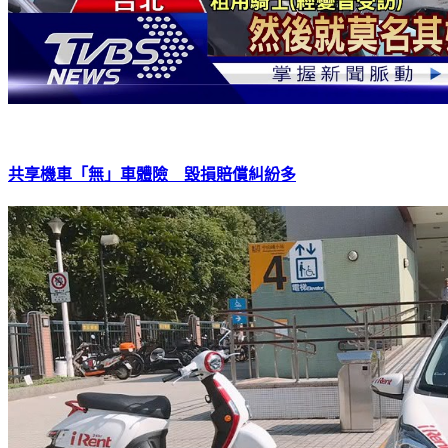
共享機車「無」車體險 毀損賠償糾紛多