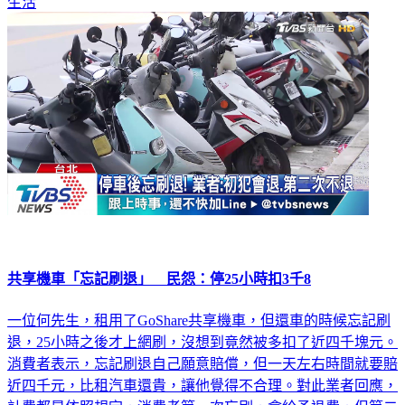
生活
共享機車「忘記刷退」 民怨：停25小時扣3千8
一位何先生，租用了GoShare共享機車，但還車的時候忘記刷
退，25小時之後才上網刷，沒想到竟然被多扣了近四千塊元。
消費者表示，忘記刷退自己願意賠償，但一天左右時間就要賠
近四千元，比租汽車還貴，讓他覺得不合理。對此業者回應，