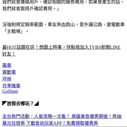
我們就會連絡用戶，確認相關的維修費用，如果會產生的話，
我們就會跟用戶確認費用。」
沒強制規定騎乘範圍，車友熱血跑山，意外讓公路，變電動車
「主戰場」。
最HOT話題在這！想跟上時事，快點我加入TVBS新聞LINE
好友！
飆車
電動車
坪林
共享機車
GoShare
◤放假去哪玩？◢
全台熱門活動、人氣攻略一次看！
高雄美食優惠開搶！再抽
萬元住宿券
下載食尚玩家APP！免費領取優惠券