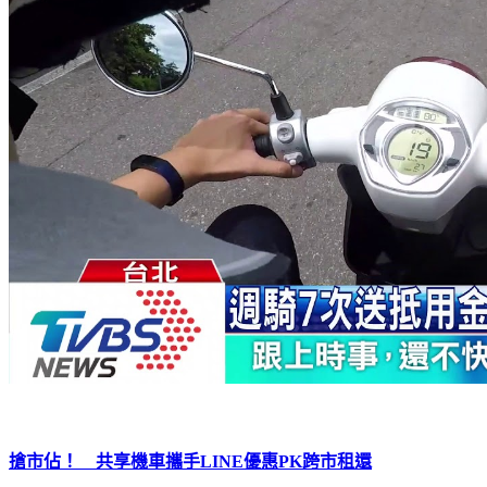
搶市佔！ 共享機車攜手LINE優惠PK跨市租還