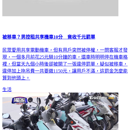
被移車？男控租共享機車10分 竟收千元罰單
民眾愛用共享電動機車，但有用戶突然被停權，一問客服才發
現，一個多月前花25元騎10分鐘的車，還車時明明停在機車格
裡，但當天九個小時後卻被開了一張違停罰單，疑似被移車，
違停加上拖吊費一共要繳1150元，讓用戶不滿，這罰金怎麼能
算到他頭上。
生活