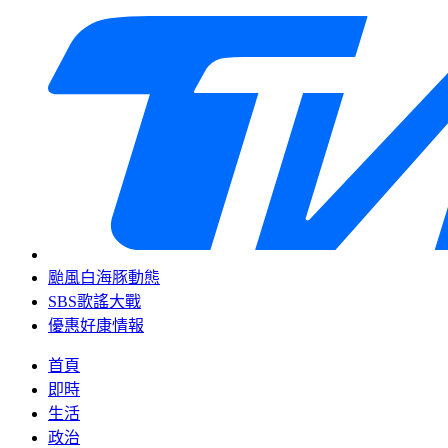
颱風白海豚動態
SBS歌謠大戰
優惠好康情報
首頁
即時
生活
政治