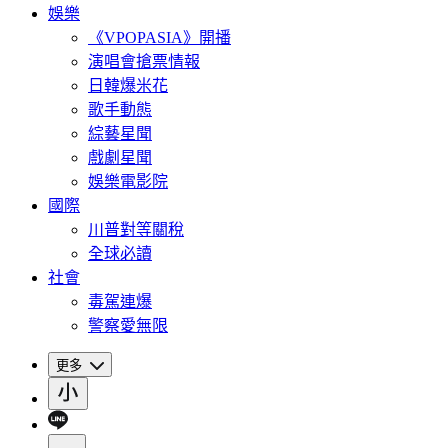
娛樂
《VPOPASIA》開播
演唱會搶票情報
日韓爆米花
歌手動態
綜藝星聞
戲劇星聞
娛樂電影院
國際
川普對等關稅
全球必讀
社會
毒駕連爆
警察愛無限
更多