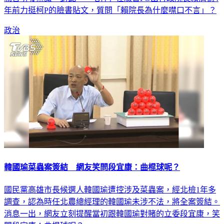
年前力挺柯P的臉書貼文，質問「賴院長為什麼噤口不言」？
政治
韓國瑜菜蟲案簽結 網友笑問段宜康：曲棍球呢？
國民黨高雄市長候選人韓國瑜遭控涉及菜蟲案，經北檢1年多
調查，認為時任北農總經理的韓國瑜未涉不法，將全案簽結。
消息一出，網友立刻提醒當初跟韓國瑜對賭的立委段宜康，笑