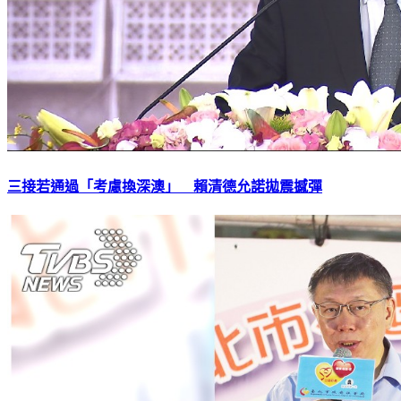
三接若通過「考慮換深澳」 賴清德允諾拋震撼彈