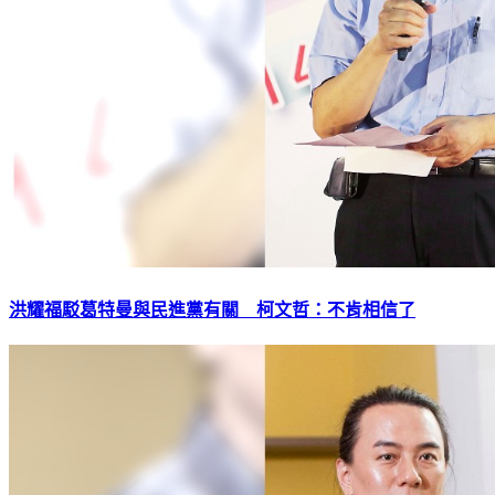
洪耀福駁葛特曼與民進黨有關 柯文哲：不肯相信了