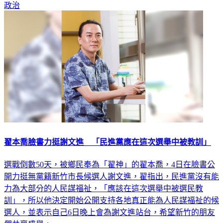
政治
翟本喬臉書力挺謝文進 「民進黨應在這次選舉中被教訓」
選戰倒數50天，被鄉民奉為「翟神」的翟本喬，4日在臉書公
開力挺無黨籍新竹市長候選人謝文進，翟指出，民進黨沒有能
力為大部分的人民謀福祉，「應該在這次選舉中被選民教
訓」，所以他決定開始公開支持各地真正能為人民謀福祉的候
選人，並表示自己6日晚上會為謝文進站台，希望新竹的朋友