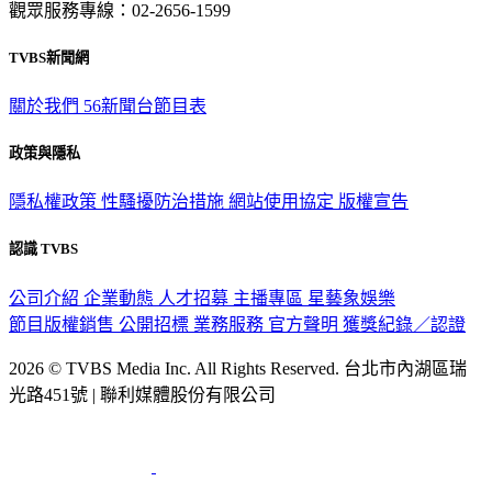
觀眾服務專線：02-2656-1599
TVBS新聞網
關於我們
56新聞台節目表
政策與隱私
隱私權政策
性騷擾防治措施
網站使用協定
版權宣告
認識 TVBS
公司介紹
企業動態
人才招募
主播專區
星藝象娛樂
節目版權銷售
公開招標
業務服務
官方聲明
獲獎紀錄／認證
2026 © TVBS Media Inc. All Rights Reserved. 台北市內湖區瑞
光路451號 | 聯利媒體股份有限公司