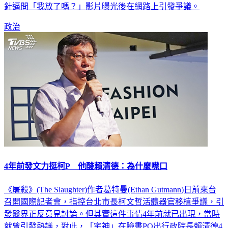
針逼問「我放了嗎？」影片曝光後在網路上引發爭議。
政治
4年前發文力挺柯P 他酸賴清德：為什麼噤口
《屠殺》(The Slaughter)作者葛特曼(Ethan Gutmann)日前來台
召開國際記者會，指控台北市長柯文哲活體器官移植爭議，引
發醫界正反意見討論。但其實這件事情4年前就已出現，當時
就曾引發熱議，對此，「宅神」在臉書PO出行政院長賴清德4