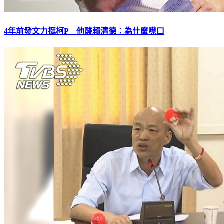
4年前發文力挺柯P 他酸賴清德：為什麼噤口