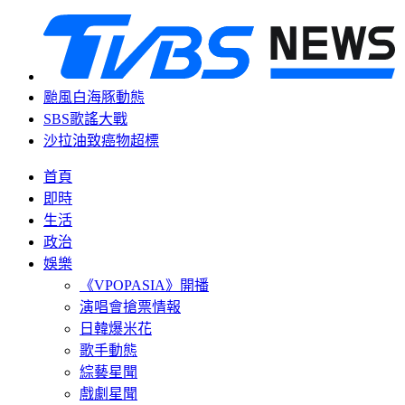
颱風白海豚動態
SBS歌謠大戰
沙拉油致癌物超標
首頁
即時
生活
政治
娛樂
《VPOPASIA》開播
演唱會搶票情報
日韓爆米花
歌手動態
綜藝星聞
戲劇星聞