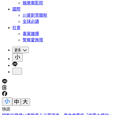
娛樂電影院
國際
川普對等關稅
全球必讀
社會
毒駕連爆
警察愛無限
更多
快訊