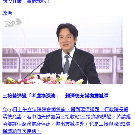
問段宜康：曲棍球呢？
政治
三接若通過「考慮換深澳」 賴清德允諾拋震撼彈
今(5)日上午立法院院會總質詢，提到環保議題，行政院長賴
清德允諾，若中油天然氣第三接收站(三接)能夠通過，將請經
濟部評估深澳電廠停建，拋出震撼彈外，也是三接與深澳2環
保議題首次連結。