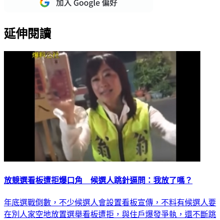
延伸閱讀
放競選看板遭拒爆口角 候選人跳針逼問：我放了嗎？
年底選戰倒數，不少候選人會設置看板宣傳，不料有候選人要
在別人家空地放置選舉看板遭拒，與住戶爆發爭執，還不斷跳