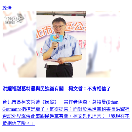
政治
洪耀福駁葛特曼與民進黨有關 柯文哲：不肯相信了
台北市長柯文哲遭《屠殺》一書作者伊森．葛特曼(Ethan
Gutmann)指控是騙子，氣得提告；而對於民進黨秘書長洪耀福
否認外界謠傳此事跟民進黨有關，柯文哲也坦言：「我現在不
肯相信了啦。」