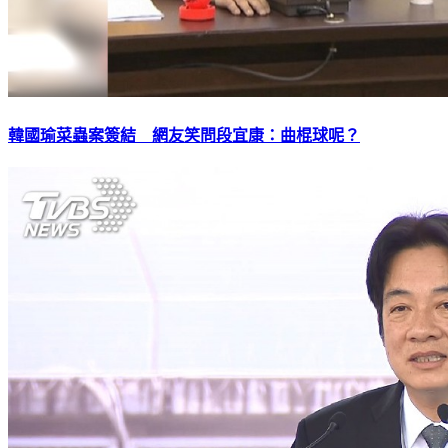
韓國瑜菜蟲案簽結 網友笑問段宜康：曲棍球呢？