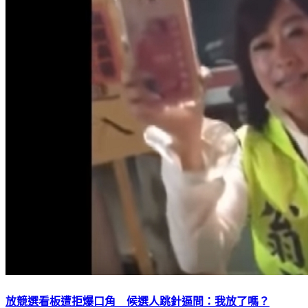
放競選看板遭拒爆口角 候選人跳針逼問：我放了嗎？