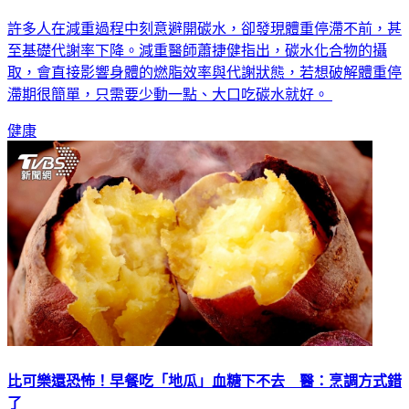
脂
許多人在減重過程中刻意避開碳水，卻發現體重停滯不前，甚
至基礎代謝率下降。減重醫師蕭捷健指出，碳水化合物的攝
取，會直接影響身體的燃脂效率與代謝狀態，若想破解體重停
滯期很簡單，只需要少動一點、大口吃碳水就好。
健康
比可樂還恐怖！早餐吃「地瓜」血糖下不去 醫：烹調方式錯