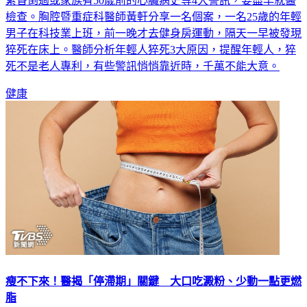
年輕人若發現曾有運動時突然頭暈、不明原因的心悸、曾因太
累昏倒過或家族有50歲前的心臟病史等4大警訊，要盡早就醫
檢查。胸腔暨重症科醫師黃軒分享一名個案，一名25歲的年輕
男子在科技業上班，前一晚才去健身房運動，隔天一早被發現
猝死在床上。醫師分析年輕人猝死3大原因，提醒年輕人，猝
死不是老人專利，有些警訊悄悄靠近時，千萬不能大意。
健康
瘦不下來！醫揭「停滯期」關鍵 大口吃澱粉、少動一點更燃