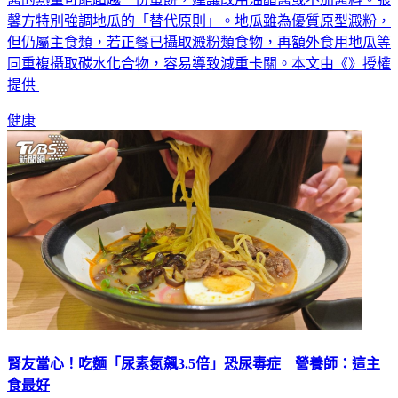
醬的熱量可能超越一份蛋餅，建議改用油醋醬或不加醬料。張
馨方特別強調地瓜的「替代原則」。地瓜雖為優質原型澱粉，
但仍屬主食類，若正餐已攝取澱粉類食物，再額外食用地瓜等
同重複攝取碳水化合物，容易導致減重卡關。本文由《》授權
提供
健康
腎友當心！吃麵「尿素氮飆3.5倍」恐尿毒症 營養師：這主