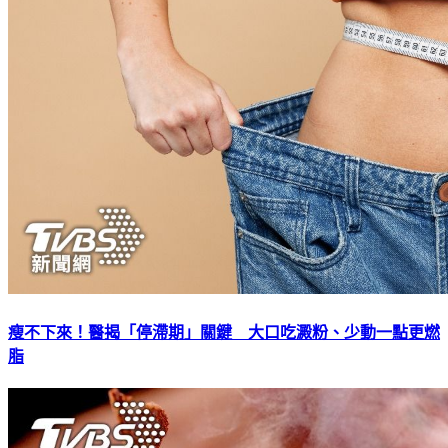
瘦不下來！醫揭「停滯期」關鍵 大口吃澱粉、少動一點更燃
脂