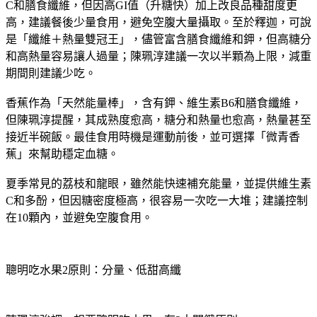
另一常見的「粗纖維陷阱」是
鳳梨
，它含有鳳梨酵素、維生素
C和膳食纖維，但因高GI值（升糖快）加上改良品種甜度更
高，建議餐後少量食用，避免空腹大量攝取。至於
釋迦
，可說
是「纖維＋熱量雙冠王」，儘管富含膳食纖維和鉀，但高糖分
和高熱量容易讓人過量；陳珮淳建議一次以半顆為上限，減重
期間則建議少吃。
香蕉
作為「天然能量棒」，含有鉀、維生素B6和膳食纖維，
但陳珮淳提醒，其成熟度愈高，糖分和熱量也愈高，熱量甚至
接近半碗飯。最佳食用時機是運動前後，並可選擇「微青香
蕉」來幫助穩定血糖。
夏季常見的
荔枝和龍眼
，雖然能快速補充能量，並提供維生素
C和多酚，但因糖密度極高，很容易一次吃一大堆；建議控制
在10顆內，並避免空腹食用。
聰明吃水果2原則：分量、低甜高纖