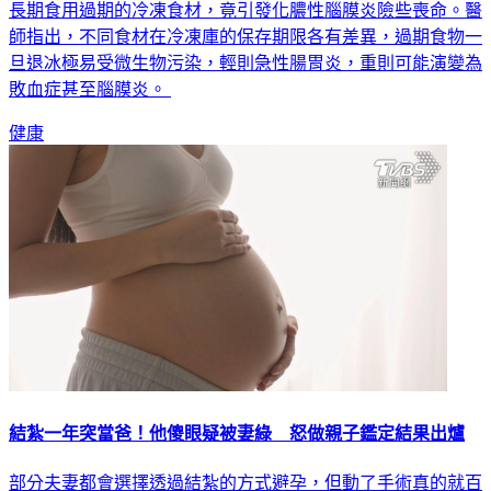
冰箱冷凍庫常被視為食物保鮮的萬能工具，但一名79歲老翁因
長期食用過期的冷凍食材，竟引發化膿性腦膜炎險些喪命。醫
師指出，不同食材在冷凍庫的保存期限各有差異，過期食物一
旦退冰極易受微生物污染，輕則急性腸胃炎，重則可能演變為
敗血症甚至腦膜炎。
健康
結紮一年突當爸！他傻眼疑被妻綠 怒做親子鑑定結果出爐