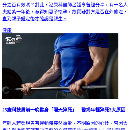
部分夫妻都會選擇透過結紮的方式避孕，但動了手術真的就百
分之百有效嗎？對此，泌尿科醫師呂謹亨曾經分享，有一名人
夫結紮一年後，竟得知妻子懷孕，故質疑對方是否在外偷吃，
直到親子鑑定後才確認是親生。
健康
25歲科技男前一晚健身「隔天猝死」 醫揭年輕猝死3大原因