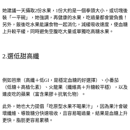
她建議一天攝取2份水果，1份大約是一個拳頭大小，或切塊後
裝「一平碗」，她強調，再健康的水果，吃過量都會變負擔！
另外，飯後吃水果能讓食物一起消化，減緩吸收速度，使血糖
上升較平緩，同時避免空腹吃大量或單獨吃高糖水果。
2.選低甜高纖
例如芭樂（高纖＋低GI，是穩定血糖的好選擇）、小番茄
（低糖＋高植化素）、火龍果（纖維高＋升糖較平穩），以及
連皮吃的蘋果（富含果膠＋抗氧化物）。
此外，她也大力提倡「吃原型水果不喝果汁」，因為果汁會破
壞纖維、導致糖分快速吸收，且容易喝過量，結果是血糖上升
更快，脂肪更容易累積。