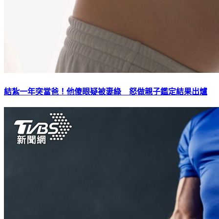
結紮一年突當爸！他傻眼疑被妻綠 怒做親子鑑定結果出爐