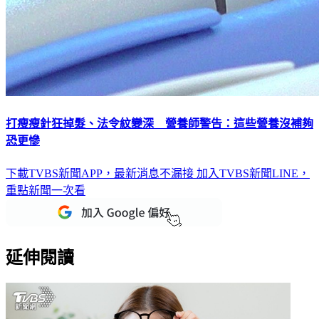
打瘦瘦針狂掉髮、法令紋變深 營養師警告：這些營養沒補夠
恐更慘
下載TVBS新聞APP，最新消息不漏接
加入TVBS新聞LINE，
重點新聞一次看
延伸閱讀