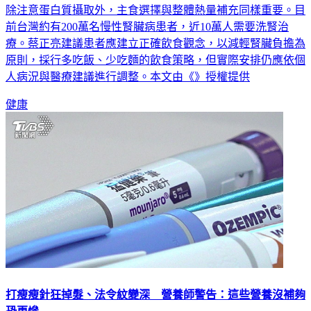
源，反而導致尿素氮上升速度加快，形成惡性循環。因此腎友
除注意蛋白質攝取外，主食選擇與整體熱量補充同樣重要。目
前台灣約有200萬名慢性腎臟病患者，近10萬人需要洗腎治
療。蔡正亮建議患者應建立正確飲食觀念，以減輕腎臟負擔為
原則，採行多吃飯、少吃麵的飲食策略，但實際安排仍應依個
人病況與醫療建議進行調整。本文由《》授權提供
健康