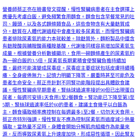
食最好
營養師蔡正亮在臉書發文提醒，慢性腎臟病患者在主食選擇上
應優先考慮白飯，避免頻繁食用麵食。麵食包含早餐常見的吐
司、饅頭，以及各式麵條類食品，這些食物含有大量麩質成
分。麩質在人體代謝過程中會產生較多尿素氮，而慢性腎臟病
患者排除尿素氮的能力本就較差。除麩質外，麵粉製品中還含
有麩胺酸與脯胺酸兩種胺基酸，代謝後同樣容易增加尿素氮生
成量。根據營養分析數據顯示，食用一碗麵條產生的尿素氮約
為一碗白飯的3.5倍。尿素氮長期累積會使腎臟負擔持續加
重，最終可能演變成尿毒症。尿毒症主要症狀包括皮膚持續搔
癢、全身疲倦無力、記憶力明顯下降等，嚴重時甚至可能危及
患者生命安全。蔡正亮針對不同腎功能階段提出具體飲食建
議。慢性腎臟病早期患者，腎絲球過濾率接近90但已出現蛋白
尿者，每週可安排1天食用1至2餐麵食。腎功能已下降至第3至
5期、腎絲球過濾率低於60的患者，建議主食幾乎以白飯為
主，麵食攝取頻率應控制在每週最多1至2餐，切勿天天食用。
蔡正亮特別強調，慢性腎友不應為控制尿素氮而過度減少熱量
攝取。當熱量不足時，身體會開始分解肌肉組織作為能量來