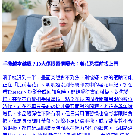
手機越拿越遠？10大傷眼習慣曝光：老花恐提前找上門
滑手機滑到一半，畫面突然對不到焦？別懷疑，你的眼睛可能
正在「提前老花」。明明還沒到傳統印象中的老花年紀，卻在
看Threads、短影音或回訊息時，開始覺得畫面模糊、對焦變
慢，甚至不自覺把手機拿遠一點？在長時間近距離用眼的數位
時代，老花不再只是40歲後才需要面對的問題。老花多與年齡
增長、水晶體彈性下降有關，但日常用眼習慣也會影響眼睛負
擔。像是長時間盯螢幕、光線不足仍滑手機，或配戴度數不合