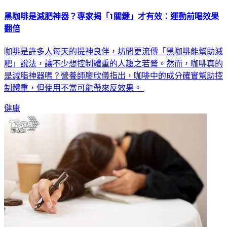
黑咖啡是減肥神器？專家揭「1關鍵」才有效：運動前喝效果
翻倍
咖啡是許多人每天的提神良伴，坊間更流傳「黑咖啡能幫助減
肥」說法，讓不少想控制體重的人趨之若鶩。然而，咖啡真的
是減脂神器嗎？營養師廖欣儀指出，咖啡中的成分確實幫助控
制體重，但使用不當可能帶來反效果。
健康