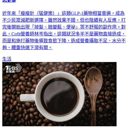
打瘦瘦針狂掉髮、法令紋變深 營養師警告：這些營養沒補夠
恐更慘
近年來「瘦瘦針（猛健樂）」這類GLP-1藥物相當普遍，成為
不少民眾減肥新選擇，雖然效果不錯，但也陸續有人反應，打
完後開始出現「掉髮、臉變鬆、便祕」等不舒服的副作用。對
此，Cofit營養師林岑指出，這類狀況多半不是藥物直接造成，
而是和施打藥物後導致食慾下降，造成營養攝取不足、水分不
夠、體重快速下滑有關。
生活