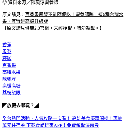
◎ 資料來源／陳珮淳營養師
原文請見：
百香果鳳梨不能隨便吃！營養師曝：這6種台灣水
果，其實是高糖升級版
【原文請見
健康2.0官網
，未經授權，請勿轉載。】
香蕉
鳳梨
釋迦
百香果
高纖水果
陳珮淳
高纖高糖
荔枝龍眼
◤放假去哪玩？◢
全台熱門活動、人氣攻略一次看！
高雄美食優惠開搶！再抽