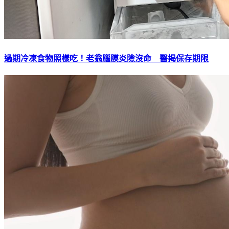
過期冷凍食物照樣吃！老翁腦膜炎險沒命 醫揭保存期限