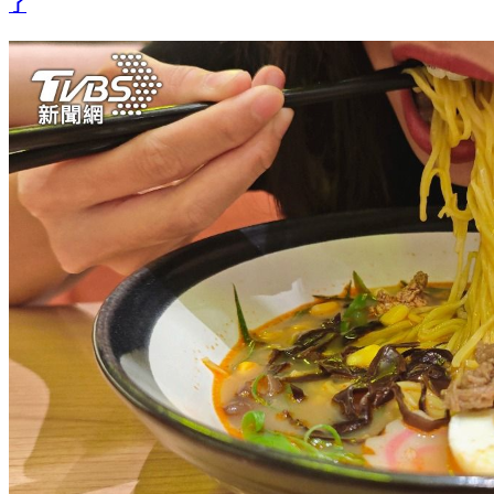
比可樂還恐怖！早餐吃「地瓜」血糖下不去 醫：烹調方式錯
了