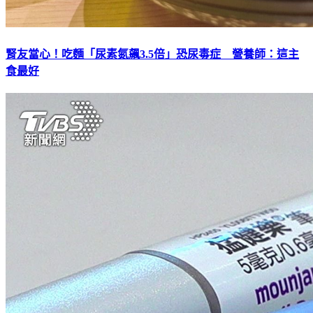
腎友當心！吃麵「尿素氮飆3.5倍」恐尿毒症 營養師：這主
食最好