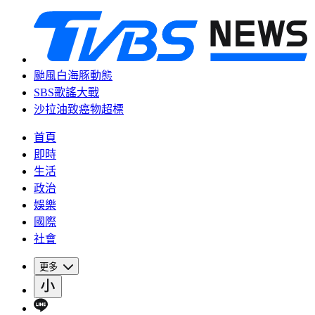
颱風白海豚動態
SBS歌謠大戰
沙拉油致癌物超標
首頁
即時
生活
政治
娛樂
國際
社會
更多