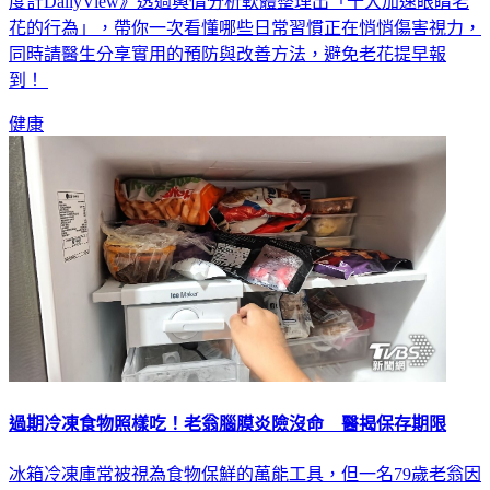
的眼鏡，都可能讓眼睛長時間處在吃力對焦的狀態。《網路溫
度計DailyView》透過輿情分析軟體整理出「十大加速眼睛老
花的行為」，帶你一次看懂哪些日常習慣正在悄悄傷害視力，
同時請醫生分享實用的預防與改善方法，避免老花提早報
到！
健康
過期冷凍食物照樣吃！老翁腦膜炎險沒命 醫揭保存期限