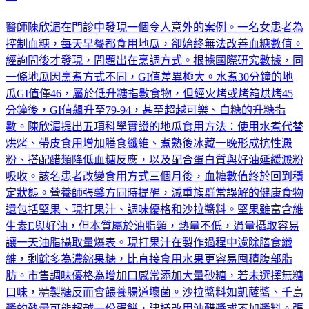
了
醫師陳欣湄在門診中發現一個令人意外的案例。一名女患者為
控制血糖，每天早餐都食用地瓜，卻始終無法改善血糖數值。
經詢問後才發現，問題出在烹調方式。根據國際研究數據，同
一條地瓜因烹煮方式不同，GI值差異極大。水煮30分鐘的地
瓜GI值僅46，屬於低升糖指數食物，但經火烤或烤箱烘烤45
分鐘後，GI值飆升至79-94，甚至超越可樂、白糖的升糖指
數。陳欣湄提出五項科學實證的地瓜食用方法：使用水煮代替
烘烤、帶皮食用增加膳食纖維、煮熟後冰藏一晚形成抗性澱
粉、搭配醋類降低血糖反應，以及配合蛋白質與好油延緩澱粉
吸收。該名患者改變食用方式三個月後，血糖數值終於回到穩
定狀態。營養師張馨方同時提醒，減重族群常誤解的健康食物
還包括堅果、現打果汁、調味優格和沙拉醬料。堅果雖富含維
生素E與好油，但本質屬於油脂類，熱量不低，過量攝取容易
讓一天油脂攝取量爆表。現打果汁在製作過程中濾除膳食纖
維，剩餘多為濃縮果糖，比直接食用水果更容易囤積腹部脂
肪。市售調味優格為增加口感常添加大量砂糖，若未選擇無糖
口味，精製糖反而會餵養腸道壞菌。沙拉醬料如凱薩醬、千島