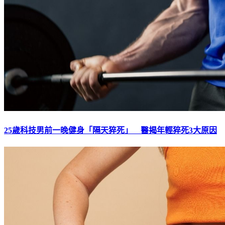
25歲科技男前一晚健身「隔天猝死」 醫揭年輕猝死3大原因