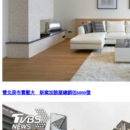
雙北房市賣壓大 新案加餘屋總銷估6000億