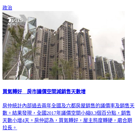
政治
買氣轉好 房市議價空間減銷售天數增
房仲統計內部過去兩年全國及六都房屋銷售的議價率及銷售天
數。結果發現，全國2017年議價空間小縮0.3個百分點，銷售
天數小增4天。房仲認為，買氣轉好，屋主態度轉硬，磨合期
拉長。