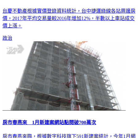
台慶不動產根據實價登錄資料統計，台中捷運綠線各站周邊房
價，2017年平均交易量較2016年增加12%，半數以上車站成交
價上漲。
政治
房市春燕來 1月新建案網站點閱破700萬次
房市春燕來臨，根據數字科技旗下591新建案統計，今年1月網