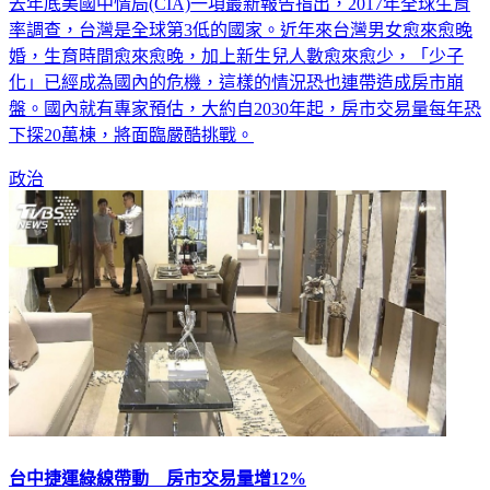
去年底美國中情局(CIA)一項最新報告指出，2017年全球生育
率調查，台灣是全球第3低的國家。近年來台灣男女愈來愈晚
婚，生育時間愈來愈晚，加上新生兒人數愈來愈少，「少子
化」已經成為國內的危機，這樣的情況恐也連帶造成房市崩
盤。國內就有專家預估，大約自2030年起，房市交易量每年恐
下探20萬棟，將面臨嚴酷挑戰。
政治
台中捷運綠線帶動 房市交易量增12%