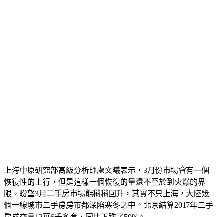
上海中原研究部高級分析師盧文曦表示，3月份市場會有一個
恢復性的上行，但是這樣一個恢復的量還不至於到火爆的界
限。盼望3月二手房市場能稍稍回升，其實不只上海，大陸幾
個一線城市二手房房市都深陷寒冬之中。北京結算2017年二手
房成交量13萬6千多套，同比下跌了50%。