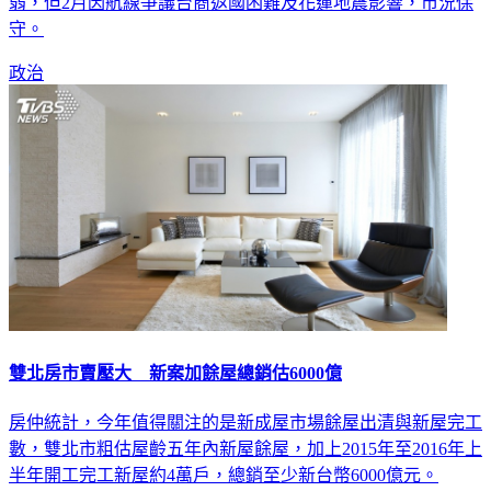
弱，但2月因航線爭議台商返國困難及花蓮地震影響，市況保
守。
政治
雙北房市賣壓大 新案加餘屋總銷估6000億
房仲統計，今年值得關注的是新成屋市場餘屋出清與新屋完工
數，雙北市粗估屋齡五年內新屋餘屋，加上2015年至2016年上
半年開工完工新屋約4萬戶，總銷至少新台幣6000億元。