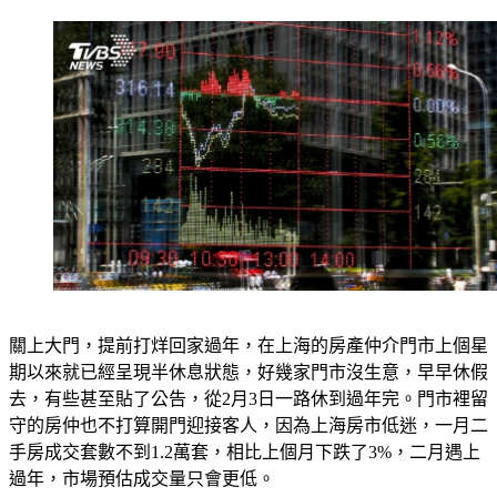
關上大門，提前打烊回家過年，在上海的房產仲介門市上個星
期以來就已經呈現半休息狀態，好幾家門市沒生意，早早休假
去，有些甚至貼了公告，從2月3日一路休到過年完。門市裡留
守的房仲也不打算開門迎接客人，因為上海房市低迷，一月二
手房成交套數不到1.2萬套，相比上個月下跌了3%，二月遇上
過年，市場預估成交量只會更低。