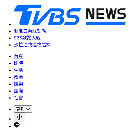
颱風白海豚動態
SBS歌謠大戰
沙拉油致癌物超標
首頁
即時
生活
政治
娛樂
國際
社會
更多