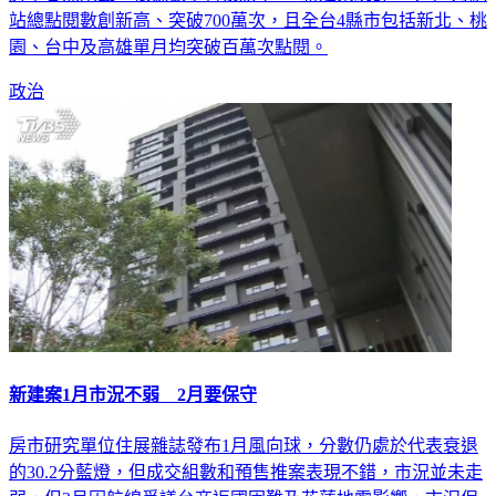
站總點閱數創新高、突破700萬次，且全台4縣市包括新北、桃
園、台中及高雄單月均突破百萬次點閱。
政治
新建案1月市況不弱 2月要保守
房市研究單位住展雜誌發布1月風向球，分數仍處於代表衰退
的30.2分藍燈，但成交組數和預售推案表現不錯，市況並未走