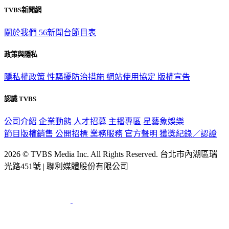
TVBS新聞網
關於我們
56新聞台節目表
政策與隱私
隱私權政策
性騷擾防治措施
網站使用協定
版權宣告
認識 TVBS
公司介紹
企業動態
人才招募
主播專區
星藝象娛樂
節目版權銷售
公開招標
業務服務
官方聲明
獲獎紀錄／認證
2026 © TVBS Media Inc. All Rights Reserved. 台北市內湖區瑞
光路451號 | 聯利媒體股份有限公司