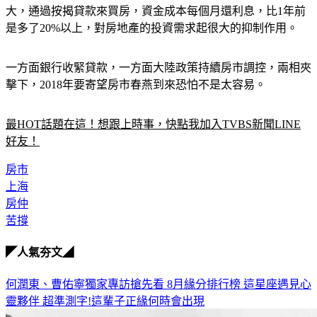
大，通過按揭貸款來買房，資金成本每個月還利息，比1年前
是多了20%以上，對房地產的投資需求起很大的抑制作用。
一方面銀行收緊貸款，一方面大陸政策持續房市調控，兩相夾
擊下，2018年要寄望房市春燕到來恐怕不是太容易。
最HOT話題在這！想跟上時事，快點我加入TVBS新聞LINE
好友！
房市
上海
房仲
苦撐
◤人氣夯文◢
何潤東、曹佑寧獨家專訪搶先看
8月緣分排行榜 這星座遇見心
靈夥伴
超準測字!這輩子正緣何時會出現