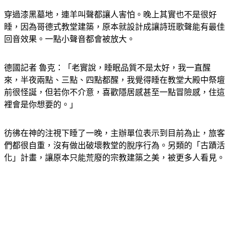
穿過漆黑墓地，連羊叫聲都讓人害怕。晚上其實也不是很好
睡，因為哥德式教堂建築，原本就設計成讓詩班歌聲能有最佳
回音效果。一點小聲音都會被放大。
德國記者 魯克：「老實說，睡眠品質不是太好，我一直醒
來，半夜兩點、三點、四點都醒，我覺得睡在教堂大殿中祭壇
前很怪誕，但若你不介意，喜歡隱居感甚至一點冒險感，住這
裡會是你想要的。」
彷彿在神的注視下睡了一晚，主辦單位表示到目前為止，旅客
們都很自重，沒有做出破壞教堂的脫序行為。另類的「古蹟活
化」計畫，讓原本只能荒廢的宗教建築之美，被更多人看見。