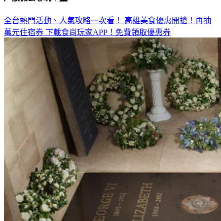
全台熱門活動、人氣攻略一次看！
高雄美食優惠開搶！再抽
萬元住宿券
下載食尚玩家APP！免費領取優惠券