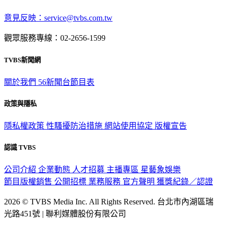
意見反映：service@tvbs.com.tw
觀眾服務專線：02-2656-1599
TVBS新聞網
關於我們
56新聞台節目表
政策與隱私
隱私權政策
性騷擾防治措施
網站使用協定
版權宣告
認識 TVBS
公司介紹
企業動態
人才招募
主播專區
星藝象娛樂
節目版權銷售
公開招標
業務服務
官方聲明
獲獎紀錄／認證
2026 © TVBS Media Inc. All Rights Reserved. 台北市內湖區瑞
光路451號 | 聯利媒體股份有限公司