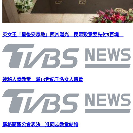
英女王「最後安息地」照片曝光 民眾致意要先付9百塊
神秘人骨教堂 藏13世紀千名女人遺骨
蘇格蘭聖公會表決 准同志教堂結婚