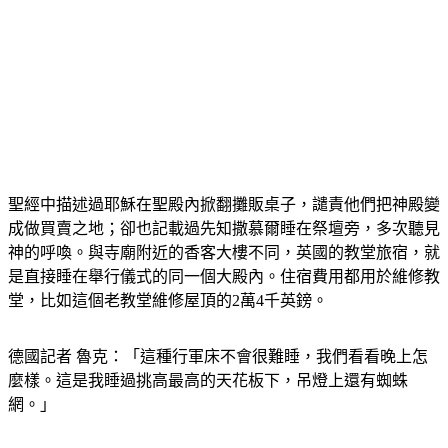
聖經中描述過耶穌在聖殿內掀翻攤販桌子，譴責他們把神殿變
成做買賣之地；卻也記載過先知撒慕爾睡在祭壇旁，多次聽見
神的呼喚。與寺廟附近的香客大樓不同，英國的教堂旅宿，就
是直接睡在舉行儀式的同一個大殿內。住宿費用都用於維修教
堂，比如這個老教堂維修屋頂的2萬4千英鎊。
德國記者 魯克：「這種行軍床不會很難睡，我們看看晚上怎
麼樣。這是我睡過挑高最高的天花板下，吊燈上還有蜘蛛
網。」