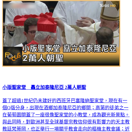
小版聖家堂 矗立加泰隆尼亞 2萬人朝聖
蓋了超過1世紀仍未建好的西班牙巴塞隆納聖家堂，現在有一
個Q版分身，出現在酒鄉加泰隆尼亞的鄉間；高第的徒弟之一
在葡萄園間蓋了一座很像聖家堂的小教堂，成為觀光新景點。
與此同時，對歐洲甚至全球基督宗教信仰很有影響力的天主教
教廷梵蒂岡，也正舉行一場關乎教會走向的樞機主教會議；近