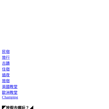
民宿
旅行
古蹟
住宿
過夜
旅宿
英國教堂
歐洲教堂
Champing
◤放假去哪玩？◢