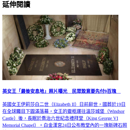
延伸閱讀
英女王「最後安息地」照片曝光 民眾致意要先付9百塊
英國女王伊莉莎白二世（Elizabeth II）日前辭世，國葬於19日
在全球矚目下圓滿落幕，女王的靈柩運往溫莎城堡（Windsor
Castle）後，長眠於喬治六世紀念禮拜堂（King George VI
Memorial Chapel）。白金漢宮24日公布教堂內的一塊新碑石照