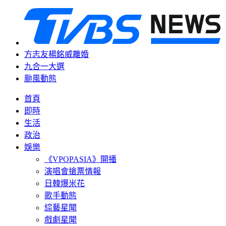
方志友楊銘威離婚
九合一大選
颱風動態
首頁
即時
生活
政治
娛樂
《VPOPASIA》開播
演唱會搶票情報
日韓爆米花
歌手動態
綜藝星聞
戲劇星聞