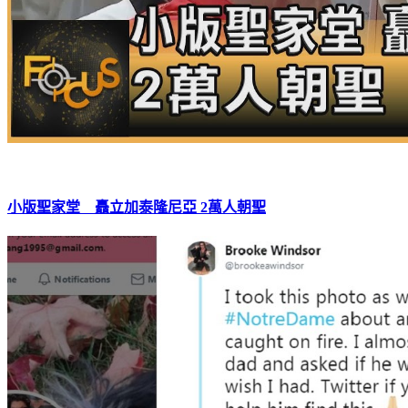
小版聖家堂 矗立加泰隆尼亞 2萬人朝聖