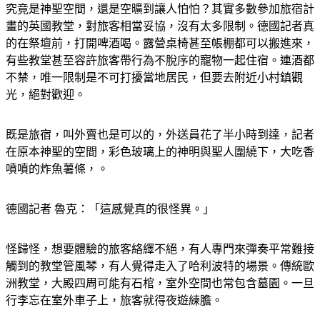
究竟是神聖空間，還是空曠到讓人怕怕？其實多數參加旅宿計
畫的英國教堂，對旅客相當妥協，沒有太多限制。德國記者真
的在祭壇前，打開啤酒喝。露營桌椅甚至帳棚都可以搬進來，
有些教堂甚至容許旅客帶行為不脫序的寵物一起住宿。連酒都
不禁，唯一限制是不可打擾當地居民，但要去附近小村鎮觀
光，絕對歡迎。
既是旅宿，叫外賣也是可以的，外送員花了半小時到達，記者
在原本神聖的空間，彩色玻璃上的神明與聖人圍繞下，大吃香
噴噴的炸魚薯條，。
德國記者 魯克：「這感覺真的很怪異。」
怪歸怪，想要體驗的旅客絡繹不絕，有人專門來彈奏平常難接
觸到的教堂管風琴，有人覺得走入了哈利波特的場景。傳統歐
洲教堂，大殿四周可能有石棺，室外空間也常包含墓園。一旦
行李忘在室外車子上，旅客就得夜遊練膽。