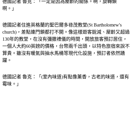
德國記者 魯克：「一定是因為屋齡的關係。啊，旋轉鎖
啊。」
德國記者住進英格蘭的聖巴爾多祿茂教堂(St Bartholomew's 
church)，差點連門鎖都打不開。像這樣遊客銳減、屋齡又超過
130年的教堂，在沒有彌撒禮儀的時間，開放旅客預訂居住，
一個人大約60英鎊的價格，台幣兩千出頭，以特色旅宿來說不
算貴。雖沒有暖氣與抽水馬桶等現代化設施，預訂者依然踴
躍。
德國記者 魯克：「(室內味道)有點像薰香，古老的味道，還有
霉味。」