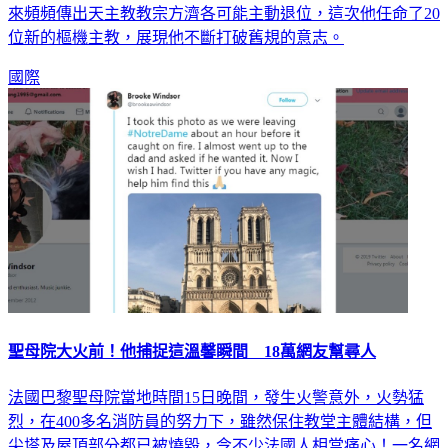
來頻頻傳出天主教教宗方濟各可能主動退位，這次他任命了20
位新的樞機主教，展現他不斷打破舊規的意志。
國際
聖母院大火前！他捕捉這溫馨瞬間 18萬網友幫尋人
法國巴黎聖母院當地時間15日晚間，發生火警意外，火勢猛
烈，在400多名消防員的努力下，雖然保住教堂主體結構，但
尖塔及屋頂部分都已被燒毀，令不少法國人相當痛心！一名網