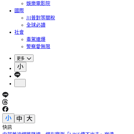
娛樂電影院
國際
川普對等關稅
全球必讀
社會
毒駕連爆
警察愛無限
更多
快訊