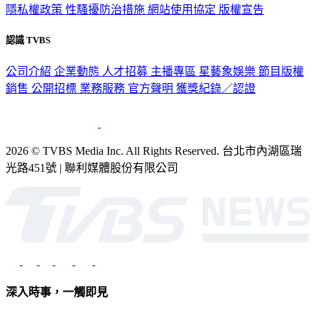
隱私權政策
性騷擾防治措施
網站使用協定
版權宣告
認識 TVBS
公司介紹
企業動態
人才招募
主播專區
星藝象娛樂
節目版權
銷售
公開招標
業務服務
官方聲明
獲獎紀錄／認證
2026 © TVBS Media Inc. All Rights Reserved. 台北市內湖區瑞
光路451號 | 聯利媒體股份有限公司
深入時事，一觸即見