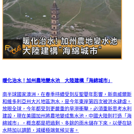
暖化治水！加州農地變水池 大陸建構「海綿城市」
南半球國家澳洲，在春季持續受到反聖嬰年影響，新南威爾斯
和維多利亞州大片地區泡水，是今年東岸第四次被洪水肆虐。
放眼全球，今年都受到更嚴重的旱澇衝擊，必須重新思考水利
建設，現在美國加州將農地變成集水池，中國大陸則打造「海
綿城市」，概念都是把過剩、多餘的雨水儲存下來，以便在缺
水時加以調節，減緩極端氣候災害。