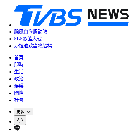
颱風白海豚動態
SBS歌謠大戰
沙拉油致癌物超標
首頁
即時
生活
政治
娛樂
國際
社會
更多