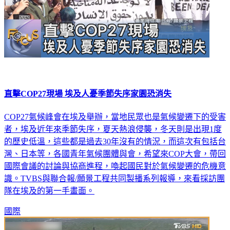
直擊COP27現場 埃及人憂季節失序家園恐消失
COP27氣候峰會在埃及舉辦，當地民眾也是氣候變遷下的受害
者，埃及近年來季節失序，夏天熱浪侵襲，冬天則是出現1度
的歷史低溫，這些都是過去30年沒有的情況，而這次有包括台
灣、日本等，各國青年氣候團體與會，希望來COP大會，帶回
國際會議的討論與協商進程，喚起國民對於氣候變遷的危機意
識。TVBS與聯合報/願景工程共同製播系列報導，來看採訪團
隊在埃及的第一手畫面。
國際