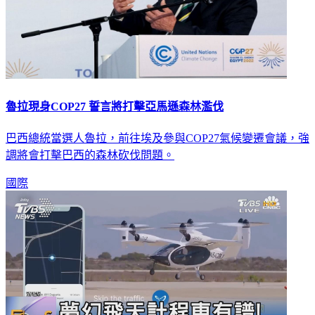
魯拉現身COP27 誓言將打擊亞馬遜森林濫伐
巴西總統當選人魯拉，前往埃及參與COP27氣候變遷會議，強
調將會打擊巴西的森林砍伐問題。
國際