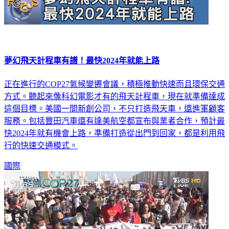
夢幻飛天計程車有譜！最快2024年就能上路
正在進行的COP27氣候變遷會議，積極推動快速而且環保交通
方式。聽起來像科幻電影才有的飛天計程車，現在就準備達成
這個目標。美國一間新創公司，不只打造飛天車，還進軍顧客
服務。包括豐田汽車還有達美航空都宣布與業者合作，預計最
快2024年就有機會上路，準備打造從出門到回家，都是利用飛
行的快速交通模式。
國際