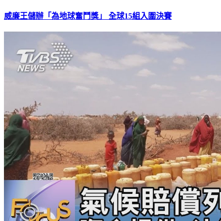
威廉王儲辦「為地球奮鬥獎」 全球15組入圍決賽