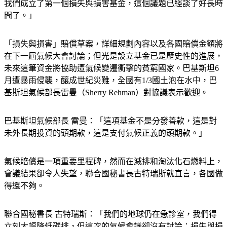
我們成立了第一個損失與損害基金，這個議題已經談了好長時
間了。」
「損失與損害」賠償草案，詳細規劃內容以及各國賠償金額將
在下一屆氣候大會討論；但光是設立基金已是歷史性的進展，
未來這筆資金將協助遭氣候變遷衝擊的貧窮國家。巴基斯坦6
月遭暴雨侵襲，釀成世紀災難，全國有1/3國土泡在水中，巴
基斯坦氣候部長雷曼（Sherry Rehman）對協議表示歡迎。
巴基斯坦氣候部長 雷曼：「這項基金不是分發善款，這是對
未外長期投資的頭期款，這是支付氣候正義的頭期款。」
氣候賠償是一項重要里程碑，然而在減排和淘汰化石燃料上，
會議結果卻令人失望，聯合國秘書長古特瑞斯就直言，各國做
得還不夠。
聯合國秘書長 古特瑞斯：「我們的地球仍在急診室，我們得
立刻大幅降低碳排，但這次的氣候會議卻沒有討論；損失與損