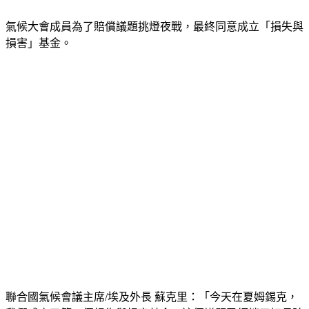
氣候大會成員為了賠償議題挑燈夜戰，最終同意成立「損失與
損害」基金。
聯合國氣候會議主席/埃及外長 蘇克里：「今天在夏姆錫克，