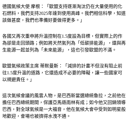
德國氣候大使 摩根：「歐盟支持逐漸淘汰仍在大量使用的化
石燃料，我們支持2025年達到使用高峰。我們相信科學，知道
該做甚麼，我們也準備好要做得更多。」
各國又再次重申將升溫控制在1.5度設為目標，但實際上的作
為卻是走回頭路；例如將天然氣列為「低碳排能源」，還與再
生能源一起並列為「未來能源」，這也引發歐盟的不滿。
歐盟氣候政策主席 蒂默曼斯：「減排的計畫不但沒有阻止前
往1.5度升溫的道路，它還造成不必要的障礙，讓一些國家可
以規避責任。」
這次氣候會議的風雲人物，是巴西新當選總統魯拉，之前他在
擔任巴西總統期間，保護亞馬遜雨林有成；如今他又回鍋領導
巴西，對全球氣候是一大福音，他在氣候大會中受到如明星般
地歡迎，會場也被擠得水洩不通。