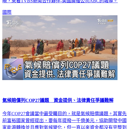
曉，來看TVBS新聞合作夥伴-美國廣播公司ABC的報導。
國際
氣候賠償列COP27議題 資金提供、法律責任爭議難解
今年COP27會議當中最受矚目的，就是氣候賠償議題。其實先
前富裕國家曾經提出，要每年提撥一千億美元，協助開發中國
家能源轉換並且應對氣候變化，但一直以來資金都沒有完整到