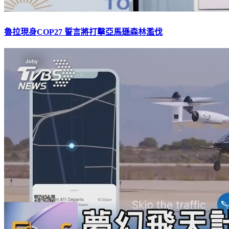
魯拉現身COP27 誓言將打擊亞馬遜森林濫伐