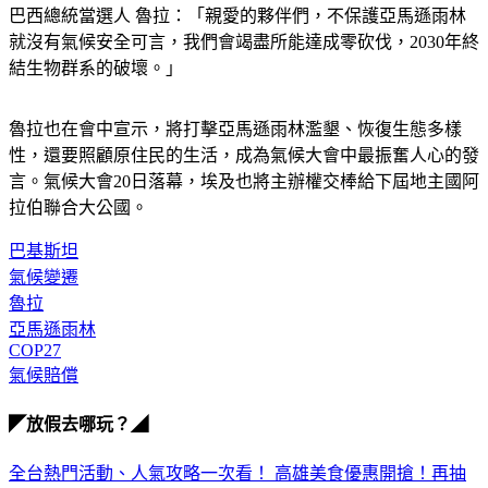
巴西總統當選人 魯拉：「親愛的夥伴們，不保護亞馬遜雨林
就沒有氣候安全可言，我們會竭盡所能達成零砍伐，2030年終
結生物群系的破壞。」
魯拉也在會中宣示，將打擊亞馬遜雨林濫墾、恢復生態多樣
性，還要照顧原住民的生活，成為氣候大會中最振奮人心的發
言。氣候大會20日落幕，埃及也將主辦權交棒給下屆地主國阿
拉伯聯合大公國。
巴基斯坦
氣候變遷
魯拉
亞馬遜雨林
COP27
氣候賠償
◤放假去哪玩？◢
全台熱門活動、人氣攻略一次看！
高雄美食優惠開搶！再抽