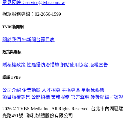
意見反映：service@tvbs.com.tw
觀眾服務專線：02-2656-1599
TVBS新聞網
關於我們
56新聞台節目表
政策與隱私
隱私權政策
性騷擾防治措施
網站使用協定
版權宣告
認識 TVBS
公司介紹
企業動態
人才招募
主播專區
星藝象娛樂
節目版權銷售
公開招標
業務服務
官方聲明
獲獎紀錄／認證
2026 © TVBS Media Inc. All Rights Reserved. 台北市內湖區瑞
光路451號 | 聯利媒體股份有限公司