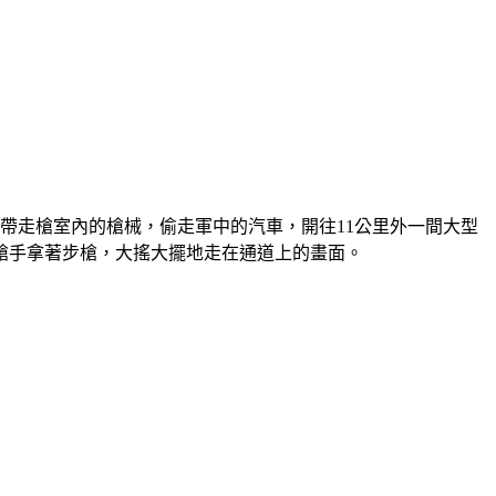
帶走槍室內的槍械，偷走軍中的汽車，開往11公里外一間大型
槍手拿著步槍，大搖大擺地走在通道上的畫面。