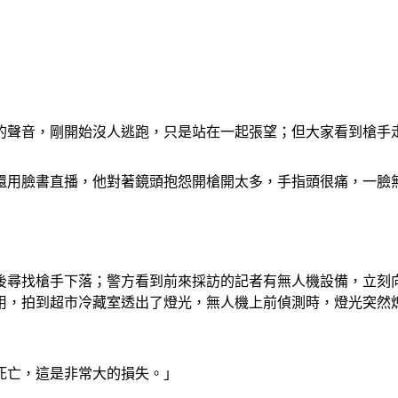
的聲音，剛開始沒人逃跑，只是站在一起張望；但大家看到槍手
還用臉書直播，他對著鏡頭抱怨開槍開太多，手指頭很痛，一臉
後尋找槍手下落；警方看到前來採訪的記者有無人機設備，立刻
用，拍到超市冷藏室透出了燈光，無人機上前偵測時，燈光突然
死亡，這是非常大的損失。」