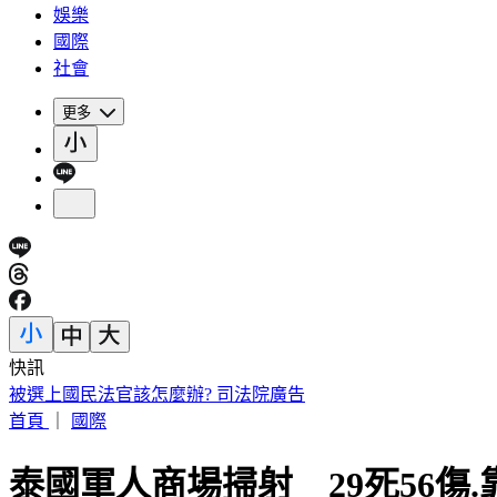
娛樂
國際
社會
更多
快訊
被選上國民法官該怎麼辦? 司法院廣告
首頁
｜
國際
泰國軍人商場掃射 29死56傷