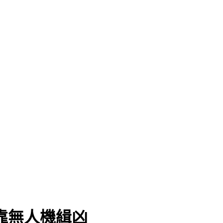
.靠無人機緝凶