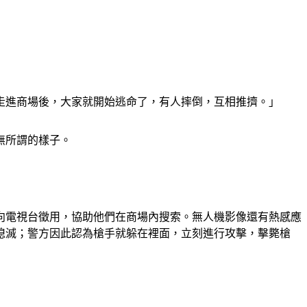
走進商場後，大家就開始逃命了，有人摔倒，互相推擠。」
無所謂的樣子。
向電視台徵用，協助他們在商場內搜索。無人機影像還有熱感應
熄滅；警方因此認為槍手就躲在裡面，立刻進行攻擊，擊斃槍