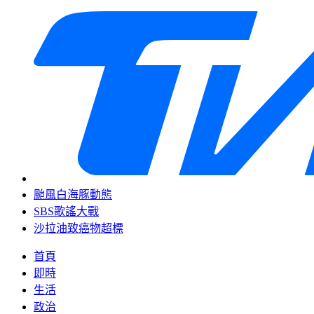
颱風白海豚動態
SBS歌謠大戰
沙拉油致癌物超標
首頁
即時
生活
政治