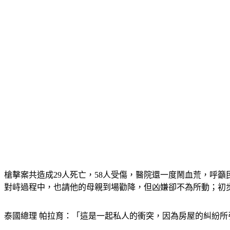
槍擊案共造成29人死亡，58人受傷，醫院還一度鬧血荒，呼
對峙過程中，也請他的母親到場勸降，但凶嫌卻不為所動；初
泰國總理 帕拉育：「這是一起私人的衝突，因為房屋的糾紛