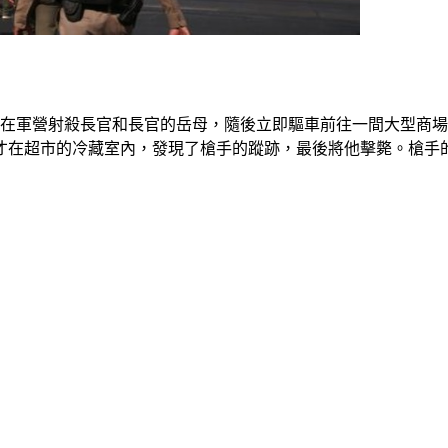
在軍營射殺長官和長官的岳母，隨後立即驅車前往一間大型商場掃
，才在超市的冷藏室內，發現了槍手的蹤跡，最後將他擊斃。槍手