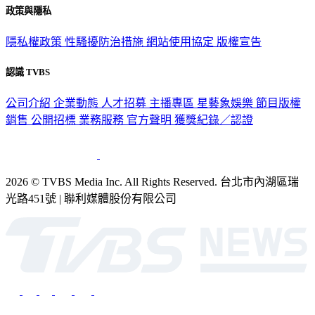
政策與隱私
隱私權政策
性騷擾防治措施
網站使用協定
版權宣告
認識 TVBS
公司介紹
企業動態
人才招募
主播專區
星藝象娛樂
節目版權
銷售
公開招標
業務服務
官方聲明
獲獎紀錄／認證
2026 © TVBS Media Inc. All Rights Reserved. 台北市內湖區瑞
光路451號 | 聯利媒體股份有限公司