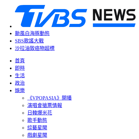
颱風白海豚動態
SBS歌謠大戰
沙拉油致癌物超標
首頁
即時
生活
政治
娛樂
《VPOPASIA》開播
演唱會搶票情報
日韓爆米花
歌手動態
綜藝星聞
戲劇星聞