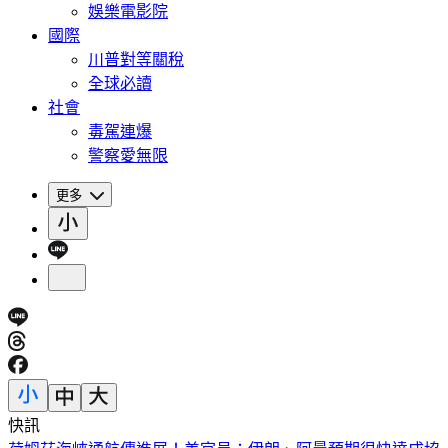
娛樂電影院
國際
川普對等關稅
全球必讀
社會
毒駕連爆
警察愛無限
更多
快訊