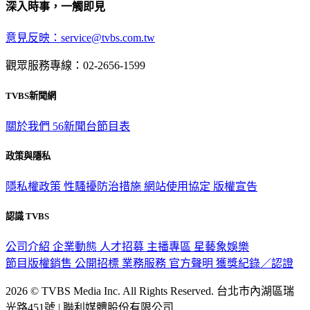
深入時事，一觸即見
意見反映：service@tvbs.com.tw
觀眾服務專線：02-2656-1599
TVBS新聞網
關於我們
56新聞台節目表
政策與隱私
隱私權政策
性騷擾防治措施
網站使用協定
版權宣告
認識 TVBS
公司介紹
企業動態
人才招募
主播專區
星藝象娛樂
節目版權銷售
公開招標
業務服務
官方聲明
獲獎紀錄／認證
2026 © TVBS Media Inc. All Rights Reserved. 台北市內湖區瑞
光路451號 | 聯利媒體股份有限公司