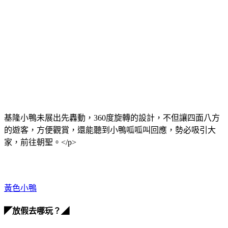
基隆小鴨未展出先轟動，360度旋轉的設計，不但讓四面八方
的遊客，方便觀賞，還能聽到小鴨呱呱叫回應，勢必吸引大
家，前往朝聖。</p>
黃色小鴨
◤放假去哪玩？◢