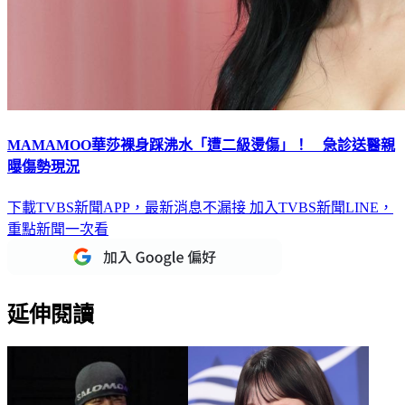
MAMAMOO華莎裸身踩沸水「遭二級燙傷」！ 急診送醫親
曝傷勢現況
下載TVBS新聞APP，最新消息不漏接
加入TVBS新聞LINE，
重點新聞一次看
延伸閱讀