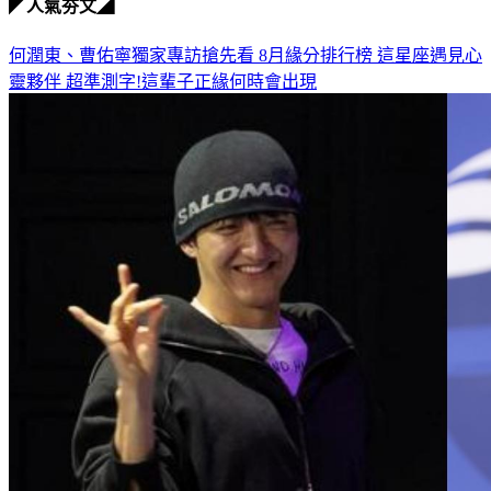
◤人氣夯文◢
何潤東、曹佑寧獨家專訪搶先看
8月緣分排行榜 這星座遇見心
靈夥伴
超準測字!這輩子正緣何時會出現