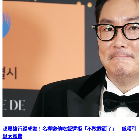
趙震雄行蹤成謎！名導邀他吃飯遭拒「不敢露面了」 感嘆引
退太震驚