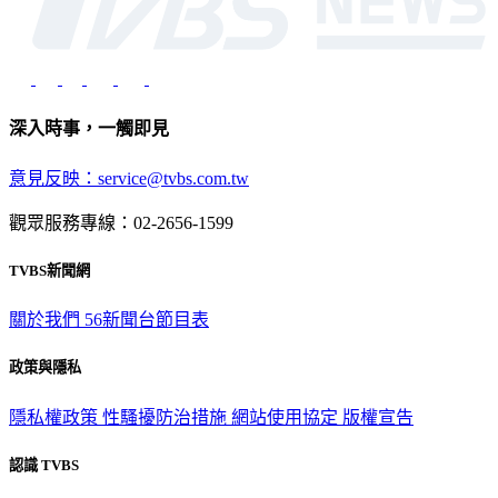
深入時事，一觸即見
意見反映：service@tvbs.com.tw
觀眾服務專線：02-2656-1599
TVBS新聞網
關於我們
56新聞台節目表
政策與隱私
隱私權政策
性騷擾防治措施
網站使用協定
版權宣告
認識 TVBS