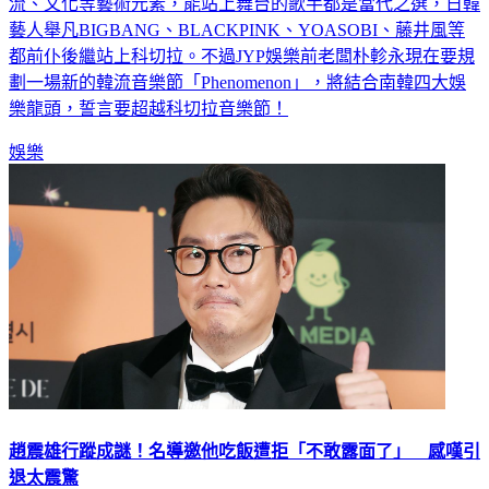
流、文化等藝術元素，能站上舞台的歌手都是當代之選，日韓
藝人舉凡BIGBANG、BLACKPINK、YOASOBI、藤井風等
都前仆後繼站上科切拉。不過JYP娛樂前老闆朴軫永現在要規
劃一場新的韓流音樂節「Phenomenon」，將結合南韓四大娛
樂龍頭，誓言要超越科切拉音樂節！
娛樂
趙震雄行蹤成謎！名導邀他吃飯遭拒「不敢露面了」 感嘆引
退太震驚