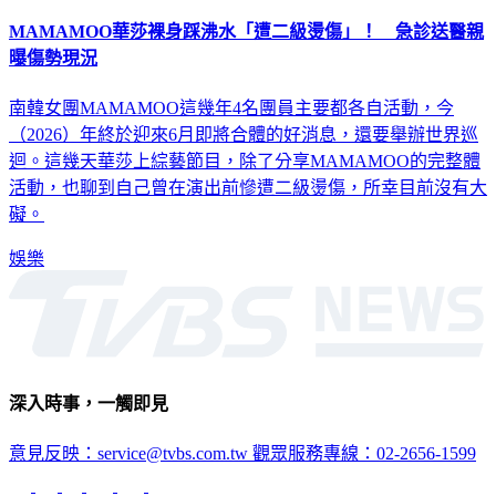
MAMAMOO華莎裸身踩沸水「遭二級燙傷」！ 急診送醫親
曝傷勢現況
南韓女團MAMAMOO這幾年4名團員主要都各自活動，今
（2026）年終於迎來6月即將合體的好消息，還要舉辦世界巡
迴。這幾天華莎上綜藝節目，除了分享MAMAMOO的完整體
活動，也聊到自己曾在演出前慘遭二級燙傷，所幸目前沒有大
礙。
娛樂
深入時事，一觸即見
意見反映：service@tvbs.com.tw
觀眾服務專線：02-2656-1599