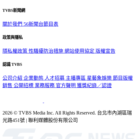
TVBS新聞網
關於我們
56新聞台節目表
政策與隱私
隱私權政策
性騷擾防治措施
網站使用協定
版權宣告
認識 TVBS
公司介紹
企業動態
人才招募
主播專區
星藝象娛樂
節目版權
銷售
公開招標
業務服務
官方聲明
獲獎紀錄／認證
2026 © TVBS Media Inc. All Rights Reserved. 台北市內湖區瑞
光路451號 | 聯利媒體股份有限公司