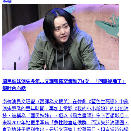
娛樂
國民妹妹消失多年…文瑾瑩罹罕病動刀4次 「回歸後腫了」
親吐內心話
南韓演員文瑾瑩（舊譯為文根英）在韓劇《藍色生死戀》中飾
演宋慧喬的童年時期，再加上電影《我的小小新娘》的出色演
技，被稱為「國民妹妹」，還以《風之畫師》拿下百想影后。
未料2017年她罹患罕病「急性腔室症候群」而消失於演藝圈，
直到這陣子順利復出。最近文瑾瑩上綜藝節目，坦言當時錯過