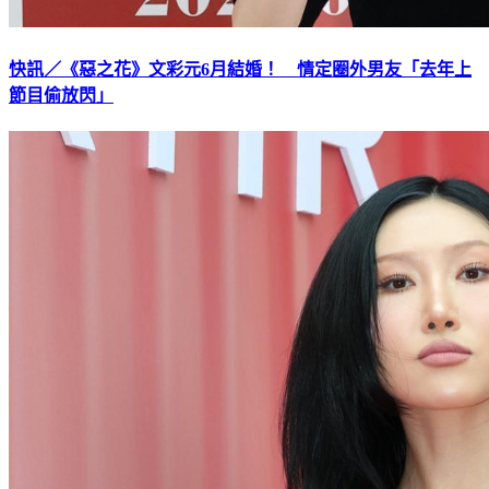
快訊／《惡之花》文彩元6月結婚！ 情定圈外男友「去年上
節目偷放閃」