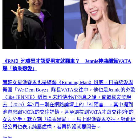
《RM》池睿恩才認愛男友就翻車？ Jennie神曲編舞VATA
爆「換乘戀愛」
南韓女星池睿恩也是綜藝《Running Man》班底，日前認愛與
舞團「We Dem Boyz」隊長VATA交往中，他也是Jennie的夯歌
〈like JENNIE〉編舞。未料傳出好消息之後，南韓網友發現
去（2025）年7月一則在網路論壇上的「神預言」，其中提到
池睿恩跟VATA的交往詳情，甚至還提到VATA才跟交往6年的
女友分手，就立刻「換乘戀愛」，馬上跟池睿恩交往。對此經
紀公司也表示純屬虛構，若再造謠就要開告。