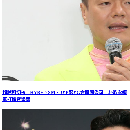
超越科切拉！HYBE、SM、JYP跟YG合體開公司 朴軫永領
軍打造音樂節