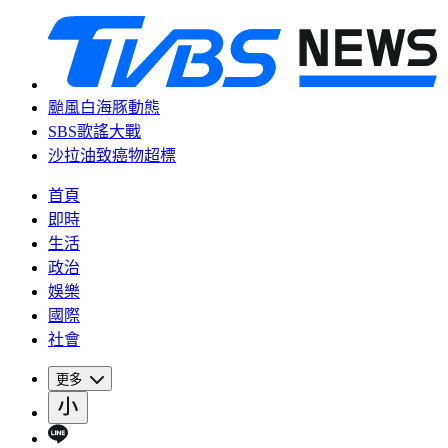
颱風白海豚動態
SBS歌謠大戰
沙拉油致癌物超標
首頁
即時
生活
政治
娛樂
國際
社會
更多