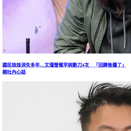
國民妹妹消失多年…文瑾瑩罹罕病動刀4次 「回歸後腫了」
親吐內心話