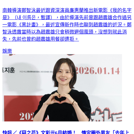
南韓導演鄭智泳最近跟資深演員廉惠蘭推出新電影《我的名字
是》（내 이름은，暫譯），由於導演先前曾跟趙震雄合作過另
一電影《黑計畫》，最近宣傳新作時也聊到趙震雄的近況。鄭
智泳透露當時以為趙震雄只會稍微避個風頭，沒想到就此消
失，先前也曾約趙震雄用餐卻遭拒。
娛樂
快訊／《惡之花》文彩元6月結婚！ 情定圈外男友「去年上