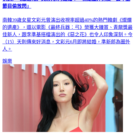
節目偷放閃」
南韓39歲女星文彩元曾演出收視率超過40%的熱門韓劇《燦爛
的遺產》，還以電影《最終兵器：弓》榮獲大鐘賞、青龍獎最
佳新人，跟李準基搭檔演出的《惡之花》也令人印象深刻。今
（15）天則傳來好消息，文彩元6月即將結婚，準新郎為圈外
人。
娛樂