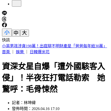
快訊
小英男孩涉貪198萬！出庭辯不明財產是「爸爸每年給30萬」
首頁
｜
娛樂
｜
日韓爆米花
資深女星自爆「遭外國駭客入
侵」！半夜狂打電話勒索 她
驚呼：毛骨悚然
記者：林坤緯
發佈時間：2026.04.16 17:10