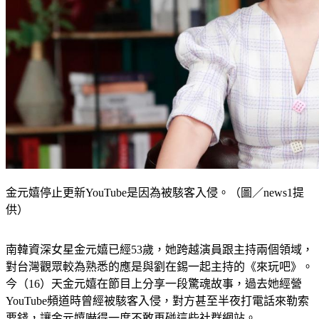
金元嬉停止更新YouTube是因為被駭客入侵。（圖／news1提
供）
南韓資深女星金元嬉已經53歲，她跨越演員跟主持兩個領域，
對台灣觀眾較為熟悉的應是與劉在錫一起主持的《來玩吧》。
今（16）天金元嬉在節目上分享一段驚魂故事，過去她經營
YouTube頻道時曾經被駭客入侵，對方甚至半夜打電話來勒索
要錢，讓金元嬉嚇得一度不敢再碰這些社群網站。