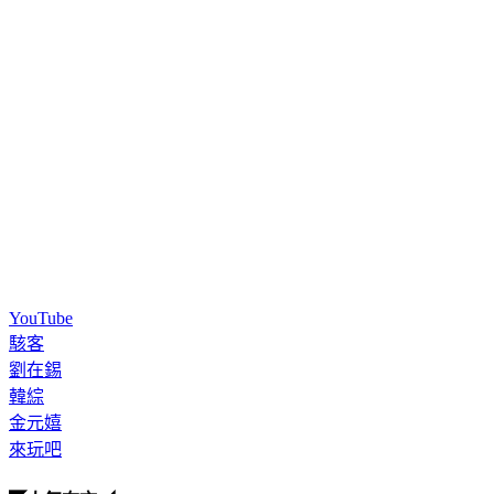
YouTube
駭客
劉在錫
韓綜
金元嬉
來玩吧