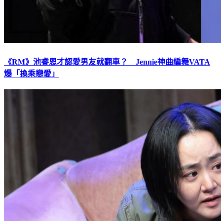
《RM》池睿恩才認愛男友就翻車？ Jennie神曲編舞VATA
爆「換乘戀愛」