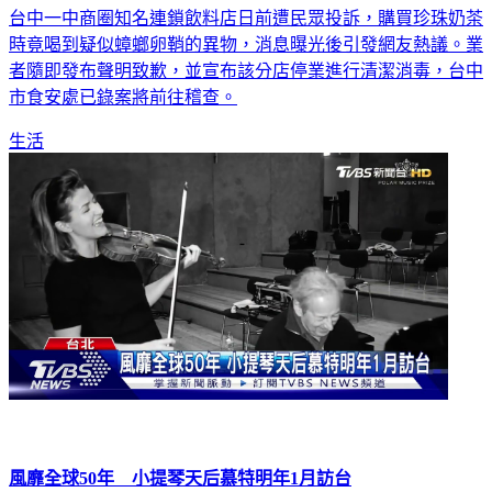
台中一中商圈知名連鎖飲料店日前遭民眾投訴，購買珍珠奶茶
時竟喝到疑似蟑螂卵鞘的異物，消息曝光後引發網友熱議。業
者隨即發布聲明致歉，並宣布該分店停業進行清潔消毒，台中
市食安處已錄案將前往稽查。
生活
風靡全球50年 小提琴天后慕特明年1月訪台