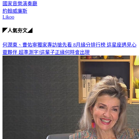
國家音樂演奏廳
約翰威廉斯
Likoo
◤人氣夯文◢
何潤東、曹佑寧獨家專訪搶先看
8月緣分排行榜 這星座遇見心
靈夥伴
超準測字!這輩子正緣何時會出現