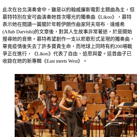
此次在台北演奏會中，雖是以約翰威廉斯電影主題曲為主，但
慕特特別在安可曲演奏她首次曝光的獨奏曲《Likoo》，慕特
表示她在閱讀一篇關於年輕伊朗作曲家阿夫塔布．達維希
(Aftab Darvishi)的文章後，對其人生故事非常著迷，於是開始
搜尋她的音樂。慕特希望創作一支以悲歌形式呈現的獨奏曲，
畢竟疫情後失去了許多寶貴生命，而地球上同時有約200場戰
爭正在進行，《Likoo》代表了自由、追思與愛。這首曲子已
收錄在她的新專輯《East meets West》。