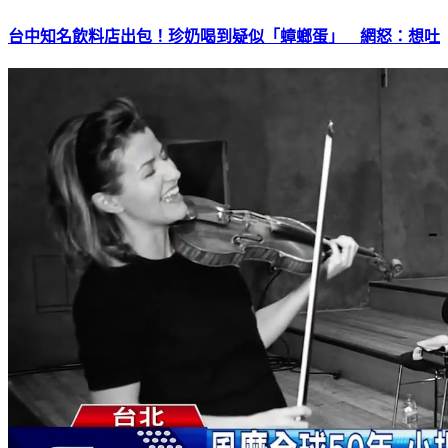
台中知名飲料店出包！珍奶喝到疑似「蟑螂蛋」 網怒：想吐