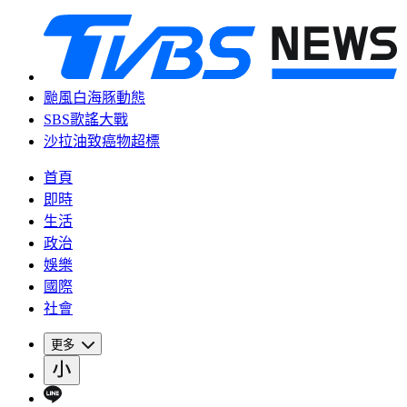
颱風白海豚動態
SBS歌謠大戰
沙拉油致癌物超標
首頁
即時
生活
政治
娛樂
國際
社會
更多