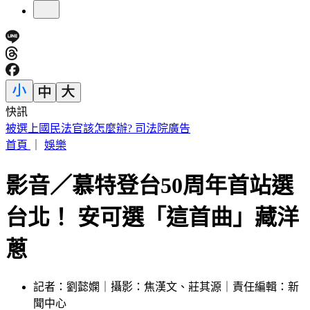
快訊
桃機8/13防空演習！網路降速線上報到注意、1服務暫停
首頁
｜
娛樂
影音／慕特登台50周年首站選
台北！ 安可選「這首曲」藏洋
蔥
記者：劉懿嫻｜攝影：焦漢文、莊其源｜責任編輯：新
聞中心