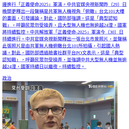
邊進行「正義使命2025」軍演。中共官媒央視新聞昨（29）日
晚間更釋出一段聲稱是共軍無人機視角「俯瞰」台北101大樓
的畫面，引發議論。對此，國防部強調，這是「典型認知
戰」，呼籲民眾勿受操弄，且大型無人機也無逾越24浬，國軍
將持續監控。中共解放軍「正義使命-2025」軍演今（30）日
持續進行。中共官媒央視新聞釋出一張台北市景照片，並聲稱
此張照片是由共軍無人機俯瞰台北101所拍攝，引起國人熱
議。對此，國防部透過臉書社群平台PO文表示，這是「典型
認知戰」，呼籲民眾勿受操弄，並強調中共大型無人機並無逾
越24浬，國軍持續日以繼夜，持續監控。
政治