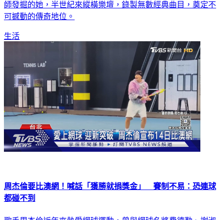
師發掘的她，半世紀來縱橫樂壇，錄製無數經典曲目，奠定不
可撼動的傳奇地位。
生活
周杰倫要比澳網！喊話「獲勝就捐獎金」 賽制不易：恐連球
都碰不到