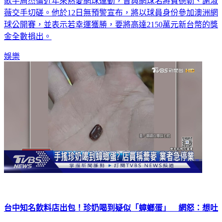
歌手周杰倫近年來熱愛網球運動，曾與網球名將費德勒、謝淑
薇交手切磋。他於12日無預警宣布，將以球員身份參加澳洲網
球公開賽，並表示若幸運獲勝，要將高達2150萬元新台幣的獎
金全數捐出。
娛樂
台中知名飲料店出包！珍奶喝到疑似「蟑螂蛋」 網怒：想吐