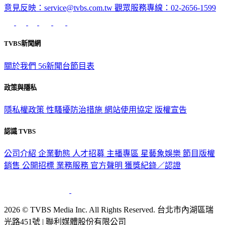
意見反映：service@tvbs.com.tw
觀眾服務專線：02-2656-1599
TVBS新聞網
關於我們
56新聞台節目表
政策與隱私
隱私權政策
性騷擾防治措施
網站使用協定
版權宣告
認識 TVBS
公司介紹
企業動態
人才招募
主播專區
星藝象娛樂
節目版權
銷售
公開招標
業務服務
官方聲明
獲獎紀錄／認證
2026 © TVBS Media Inc. All Rights Reserved. 台北市內湖區瑞
光路451號 | 聯利媒體股份有限公司