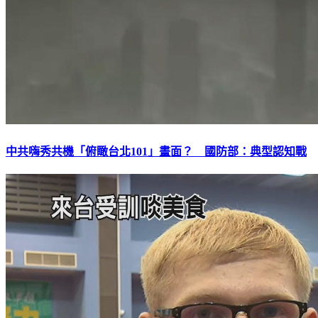
中共嗨秀共機「俯瞰台北101」畫面？ 國防部：典型認知戰