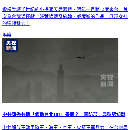
縱橫樂壇半世紀的小提琴天后慕特，明年一月將14度來台，首
次為台灣樂迷獻上好萊塢傳奇約翰．威廉斯的作品，展現女神
的獨特魅力！
娛樂
中共嗨秀共機「俯瞰台北101」畫面？ 國防部：典型認知戰
中共解放軍動用陸軍、海軍、空軍、火箭軍等兵力，在台灣周