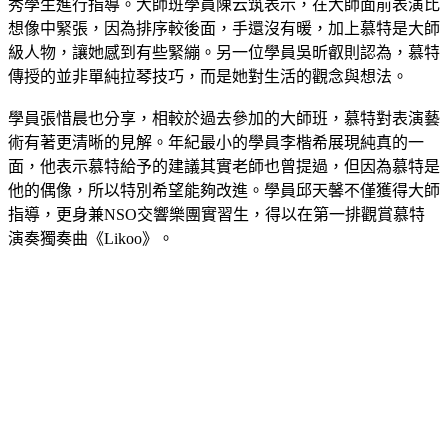
秀學生進行指導。大師班學員陳云筑表示，在大師面前表演比
想像中緊張，因為排序較後面，手還沒有暖，加上慕特是大師
級人物，讓她感到有些緊繃。另一位學員吳昕叡則認為，慕特
傳授的並非單純拉琴技巧，而是她對生活的觀念與想法。
學員張惜晨也分享，相較於過去參加的大師班，慕特對表演藝
術有著更清晰的見解。年紀最小的學員李楷希展現純真的一
面，他表示慕特給予的建議其實老師也曾提過，但因為慕特是
他的偶像，所以特別希望能夠改進。學員邱天馨不僅獲得大師
指導，更身兼NSO交響樂團實習生，得以在第一排觀賞慕特
演奏獨奏曲《Likoo》。