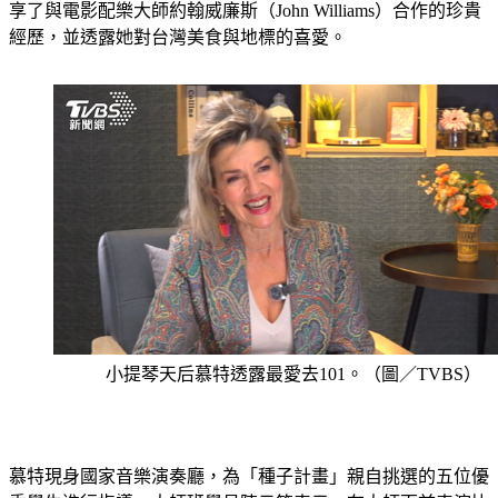
享了與電影配樂大師約翰威廉斯（John Williams）合作的珍貴
經歷，並透露她對台灣美食與地標的喜愛。
小提琴天后慕特透露最愛去101。（圖／TVBS）
慕特現身國家音樂演奏廳，為「種子計畫」親自挑選的五位優