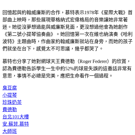
回憶起與約翰威廉斯的合作，慕特表示1978年《星際大戰》首
部曲上映時，那些展現華格納式宏偉格局的音樂讓她非常著
迷。她從沒夢想過能與威廉斯見面，更沒想過他會為她創作
《第二號小提琴協奏曲》。她回憶第一次在維也納演奏《哈利
波特》主題曲時，作曲家約翰威廉斯就站在身旁，而她的孩子
們就坐在台下，感覺太不可思議，幾乎都哭了。
慕特也分享了她對網球天王費德勒（Roger Federer）的欣賞，
認為費德勒告訴學生一生中約52%的球是失誤的這番話非常有
意思，事情不必總是完美，應把生命看作一個過程。
臭豆腐
小提琴
珍珠奶茶
費德勒
台北101大樓
安.蘇菲.慕特
大師班