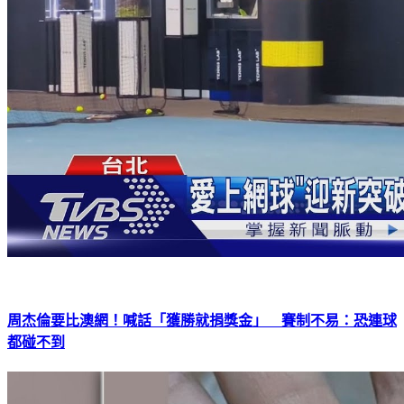
周杰倫要比澳網！喊話「獲勝就捐獎金」 賽制不易：恐連球
都碰不到