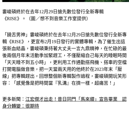
婁峻碩終於在去年12月29日搶先數位發行全新專輯
《RISE》。（圖／想不到音樂工作室提供）
「饒舌男神」婁峻碩終於在去年12月29日搶先數位發行全新專
輯《RISE》，更宣布2月19日發行的實體專輯，為了催生出這
張新血結晶，婁峻碩秉持著大丈夫一言九鼎精神，在忙碌的最
後兩個月年末活動季加緊趕工，不僅壓縮自己每天的睡眠時間
「天天睡不到五小時」，更利用工作通勤搭飛機、搭車的空檔
打開電腦做音樂，把一天當兩天用的他終於在2023年末「壓
線」把專輯趕出，回想整個新專輯製作過程，婁峻碩開玩笑形
容：「感覺像是把時間當『乳溝』在擠一樣，超痛苦！」
更多新聞：
江宏傑才出走！昔日同門「馬來貘」宣告畢業　認
身分轉變：很期待