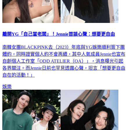
離開YG「自己當老闆」！Jennie首談心聲：想要更自由
南韓女團BLACKPINK去（2023）年底與YG娛樂順利簽下團
體約，同時證實個人約不會再續，其中人氣成員Jennie也宣布
自創個人工作室「ODD ATELIER（OA）」，消息曝光引起
各界關注。而Jennie日前也罕見透露心聲，坦言「想要更自由
自在的活動！」
娛樂