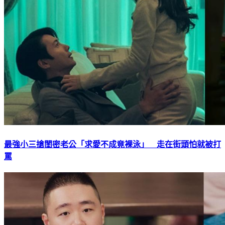
最強小三搶閨密老公「求愛不成竟裸泳」 走在街頭怕就被打
罵