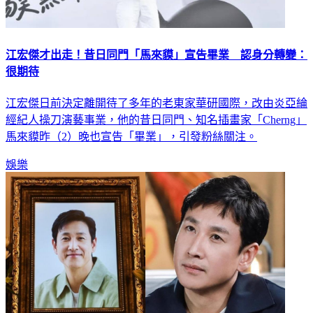
江宏傑才出走！昔日同門「馬來貘」宣告畢業 認身分轉變：
很期待
江宏傑日前決定離開待了多年的老東家華研國際，改由炎亞綸
經紀人操刀演藝事業，他的昔日同門、知名插畫家「Cherng」
馬來貘昨（2）晚也宣告「畢業」，引發粉絲關注。
娛樂