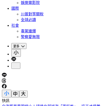
娛樂電影院
國際
川普對等關稅
全球必讀
社會
毒駕連爆
警察愛無限
更多
快訊