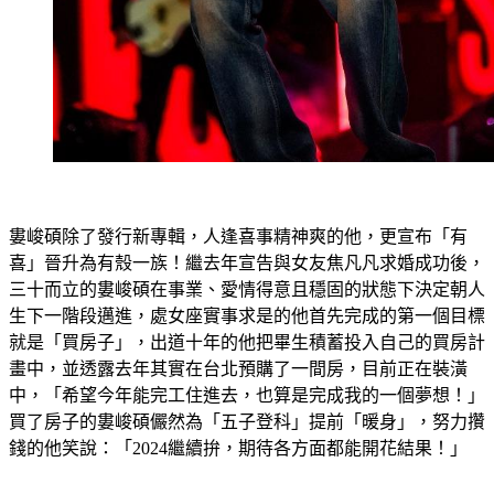
婁峻碩除了發行新專輯，人逢喜事精神爽的他，更宣布「有
喜」晉升為有殼一族！繼去年宣告與女友焦凡凡求婚成功後，
三十而立的婁峻碩在事業、愛情得意且穩固的狀態下決定朝人
生下一階段邁進，處女座實事求是的他首先完成的第一個目標
就是「買房子」，出道十年的他把畢生積蓄投入自己的買房計
畫中，並透露去年其實在台北預購了一間房，目前正在裝潢
中，「希望今年能完工住進去，也算是完成我的一個夢想！」
買了房子的婁峻碩儼然為「五子登科」提前「暖身」，努力攢
錢的他笑說：「2024繼續拚，期待各方面都能開花結果！」