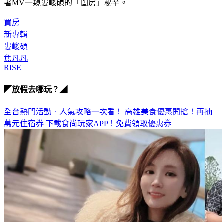
棚拍攝，讓歌迷一次聽完新專輯歌曲精華片段的同時，又能藉
著MV一窺婁峻碩的「閨房」秘辛。
買房
新專輯
婁峻碩
焦凡凡
RISE
◤放假去哪玩？◢
全台熱門活動、人氣攻略一次看！
高雄美食優惠開搶！再抽
萬元住宿券
下載食尚玩家APP！免費領取優惠券