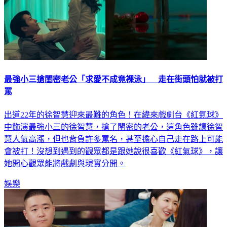
最強小三搶閨密老公「求愛不成竟裸泳」 走在街頭怕就被打
罵
出道22年的徐智慧迎來最難的角色！在緯來戲劇台《紅氣球》
中飾演最強小三的徐智慧，搶了閨密的老公，這角色雖讓徐智
慧人氣高漲，但也背負許多罵名，甚至擔心自己走在路上可能
會被打！沒想到遇到的觀眾都是跟她說很喜歡《紅氣球》，讓
她開心觀眾能將戲劇與現實分開。
娛樂