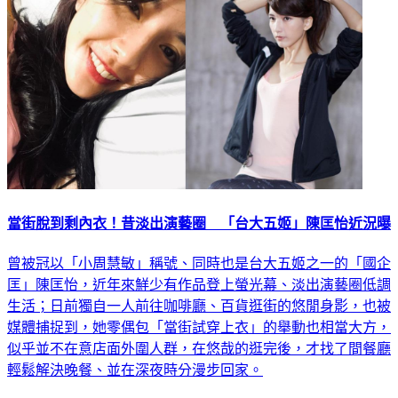
娛樂
當街脫到剩內衣！昔淡出演藝圈 「台大五姬」陳匡怡近況曝
曾被冠以「小周慧敏」稱號、同時也是台大五姬之一的「國企
匡」陳匡怡，近年來鮮少有作品登上螢光幕、淡出演藝圈低調
生活；日前獨自一人前往咖啡廳、百貨逛街的悠閒身影，也被
媒體捕捉到，她零偶包「當街試穿上衣」的舉動也相當大方，
似乎並不在意店面外圍人群，在悠哉的逛完後，才找了間餐廳
輕鬆解決晚餐、並在深夜時分漫步回家。