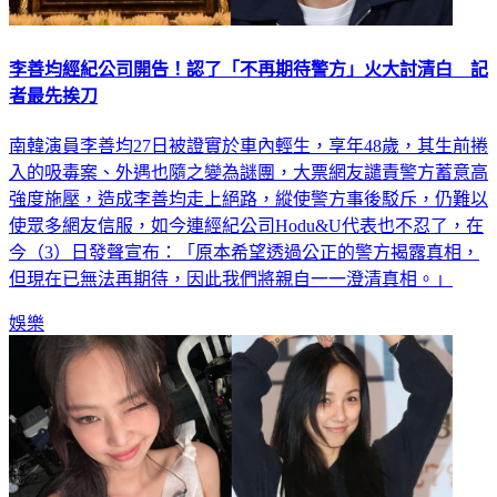
李善均經紀公司開告！認了「不再期待警方」火大討清白 記
者最先挨刀
南韓演員李善均27日被證實於車內輕生，享年48歲，其生前捲
入的吸毒案、外遇也隨之變為謎團，大票網友譴責警方蓄意高
強度施壓，造成李善均走上絕路，縱使警方事後駁斥，仍難以
使眾多網友信服，如今連經紀公司Hodu&U代表也不忍了，在
今（3）日發聲宣布：「原本希望透過公正的警方揭露真相，
但現在已無法再期待，因此我們將親自一一澄清真相。」
娛樂