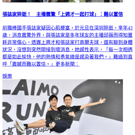
張誌家猝逝！ 主播震驚「上週才一起打球」：難以置信
前職棒國手張誌家疑因心肌梗塞，於元旦在深圳猝逝，享年43
歲，消息震驚外界，與張誌家是多年球友的主播邱薇而得知噩
耗非常傷心，透露上周才和張誌家打高爾夫球，還有聊到身體
狀況，沒想到突然間接到壞消息，她感性表示，「每一次相遇
都是如此愉快，他的熱情和勇氣總是感染著我們。」難過到直
呼「震撼而難以置信。」更多新聞：
娛樂