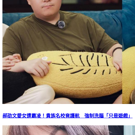
郝劭文愛女遭霸凌！貴族名校竟護航 強制洗腦「只是遊戲」