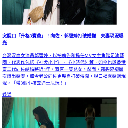
突脫口「升格3寶爸」！向佐、郭碧婷打破婚變 夫妻現況曝
光
台灣混血女演員郭碧婷，以拍廣告和擔任MV女主角踏足演藝
圈，代表作包括《神犬小七》、《小時代》等，如今也與香港
富二代向佐結婚將近4年，育有一雙兒女。然而，郭碧婷卻屢
次爆出婚變，如今老公向佐更親自打破傳聞，脫口揭露婚姻現
況，「帶3個小孩去迪士尼玩！」
娛樂