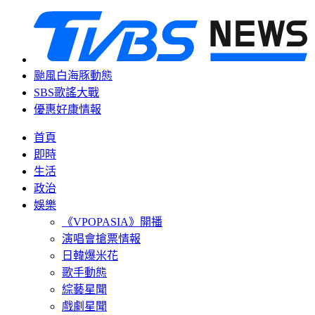
颱風白海豚動態
SBS歌謠大戰
優惠好康情報
首頁
即時
生活
政治
娛樂
《VPOPASIA》開播
演唱會搶票情報
日韓爆米花
歌手動態
綜藝星聞
戲劇星聞