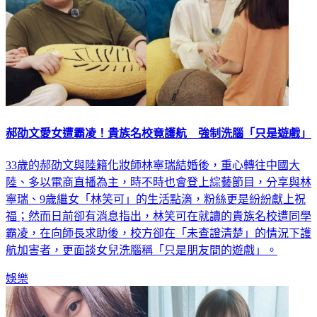
郝劭文愛女遭霸凌！貴族名校竟護航 強制洗腦「只是遊戲」
33歲的郝劭文與陸籍化妝師林寧瑞結婚後，重心轉往中國大
陸、多以電商直播為主，時不時也會登上綜藝節目，分享與林
寧瑞、9歲繼女「林笑可」的生活點滴，粉絲更是紛紛獻上祝
福；然而日前卻有消息指出，林笑可在就讀的貴族名校遭同學
霸凌，在向師長求助後，校方卻在「未查證清楚」的情況下護
航加害者，更面談女兒洗腦稱「只是朋友間的遊戲」。
娛樂