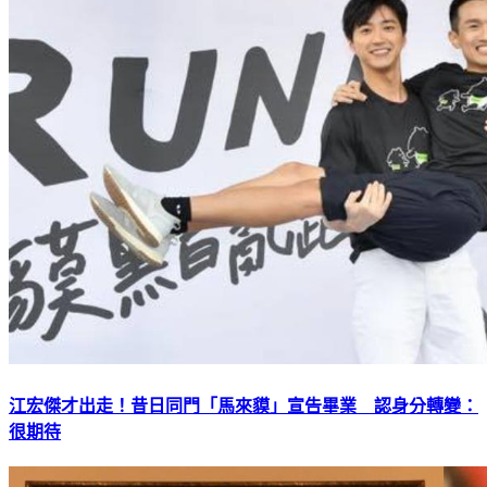
江宏傑才出走！昔日同門「馬來貘」宣告畢業 認身分轉變：
很期待