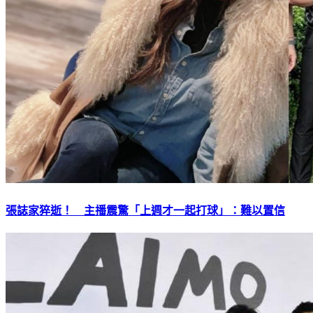
張誌家猝逝！ 主播震驚「上週才一起打球」：難以置信