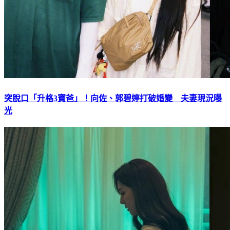
突脫口「升格3寶爸」！向佐、郭碧婷打破婚變 夫妻現況曝
光