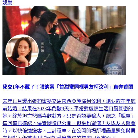
娛樂
秘交1年不藏了！張鈞甯「首甜蜜同框男友柯汶利」直奔香閨
去年11月爆出張鈞甯祕交馬來西亞導演柯汶利，還要趕在年底
前結婚，結果在2023年倒數9天，平常對感情生活口風甚密的
她，終於坦言爸媽喜歡對方，只是否認要嫁人，總之「脫單」
這回事已確認。儘管戀情已公開，但張鈞甯偕男友與友人聚會