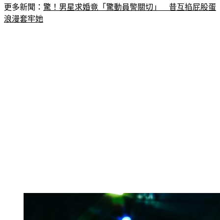
更多新聞：
驚！男星求婚竟「驚動員警關切」　昔互掐屁股蛋
浪漫套牢她