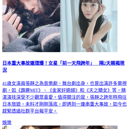
日本重大事故連環爆！女星「前一天飛跨年」 隔2天親揭現
況
41歲女演員張靜之為音樂劇、舞台劇出身，也曾出演許多電視
劇，如《霹靂MIT》、《金家好媳婦》和《天之驕女》等，精
湛演技深受不少觀眾喜愛。值得關注的是，張靜之跨年時飛往
日本旅遊，未料才剛剛落底，即遇到一連串重大事故，如今也
趕緊透過社群平台報平安。