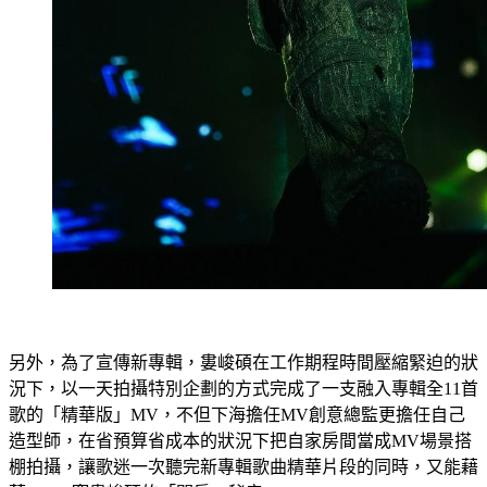
另外，為了宣傳新專輯，婁峻碩在工作期程時間壓縮緊迫的狀
況下，以一天拍攝特別企劃的方式完成了一支融入專輯全11首
歌的「精華版」MV，不但下海擔任MV創意總監更擔任自己
造型師，在省預算省成本的狀況下把自家房間當成MV場景搭