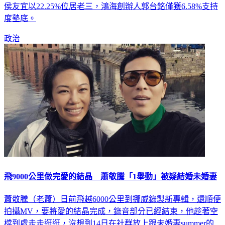
度墊底。
政治
飛9000公里做完愛的結晶 蕭敬騰「1舉動」被疑結婚未婚妻
蕭敬騰（老蕭）日前飛越6000公里到挪威錄製新專輯，還順便
拍攝MV，要將愛的結晶完成，錄音部分已經結束，他趁著空
檔到處走走逛逛，沒想到14日在社群放上跟未婚妻summer的
合照，有粉絲調高亮度，發現蕭敬騰穿著白色西裝，被懷疑去