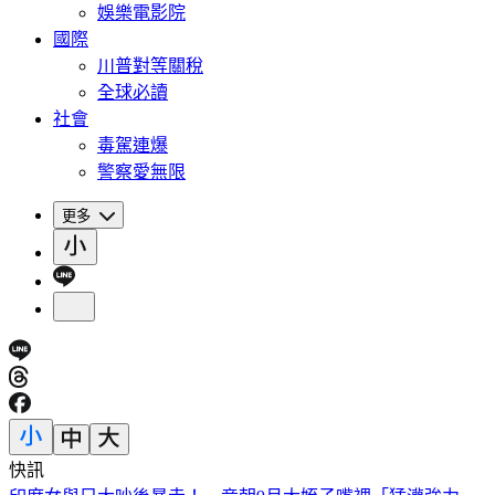
娛樂電影院
國際
川普對等關稅
全球必讀
社會
毒駕連爆
警察愛無限
更多
快訊