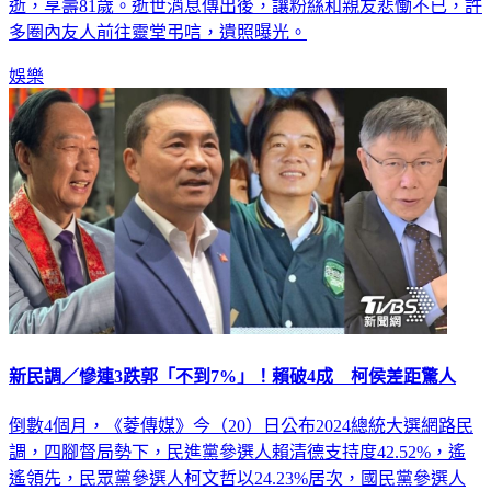
多圈內友人前往靈堂弔唁，遺照曝光。
娛樂
新民調／慘連3跌郭「不到7%」！賴破4成 柯侯差距驚人
倒數4個月，《菱傳媒》今（20）日公布2024總統大選網路民
調，四腳督局勢下，民進黨參選人賴清德支持度42.52%，遙
遙領先，民眾黨參選人柯文哲以24.23%居次，國民黨參選人
侯友宜以22.25%位居老三，鴻海創辦人郭台銘僅獲6.58%支持