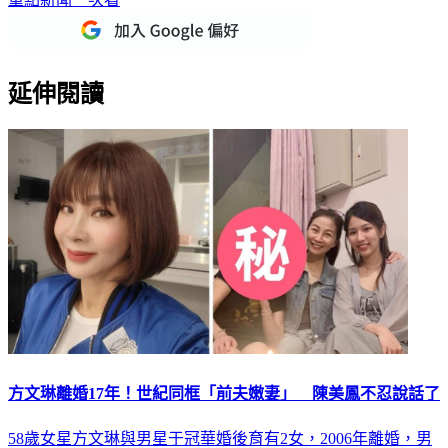
延伸閱讀
方文琳離婚17年！世紀同框「前夫嫩妻」 陳美鳳不忍說話了
58歲女星方文琳與男星于冠華婚後育有2女，2006年離婚，男
方再婚小9歲圈外女友，她則未另結新歡。近日曬出與前夫現