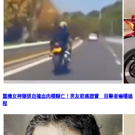
重機女神隧道自撞血肉模糊亡！男友悲痛證實 目擊者嚇曝過
程