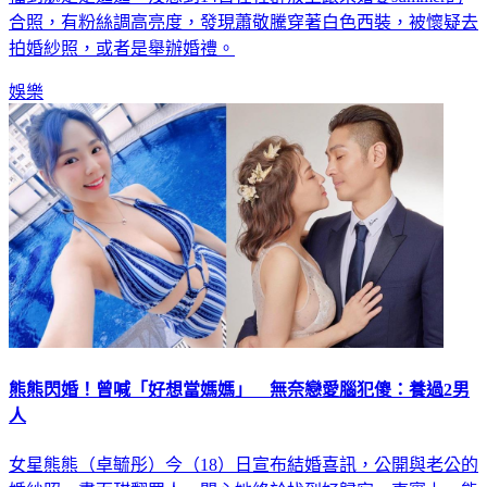
拍婚紗照，或者是舉辦婚禮。
娛樂
熊熊閃婚！曾喊「好想當媽媽」 無奈戀愛腦犯傻：養過2男
人
女星熊熊（卓毓彤）今（18）日宣布結婚喜訊，公開與老公的
婚紗照，畫面甜翻眾人，開心她終於找到好歸宿。事實上，熊