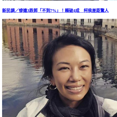
新民調／慘連3跌郭「不到7%」！賴破4成 柯侯差距驚人