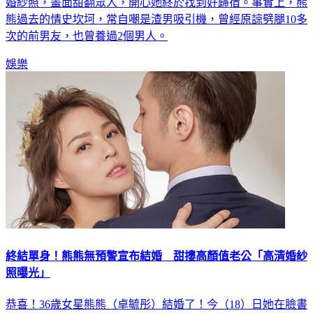
熊過去的情史坎坷，常自嘲是渣男吸引機，曾經原諒劈腿10多
次的前男友，也曾養過2個男人。
娛樂
終結單身！熊熊無預警宣布結婚 甜摟高顏值老公「高清婚紗
照曝光」
恭喜！36歲女星熊熊（卓毓彤）結婚了！今（18）日她在臉書
PO出3張與老公的甜蜜合照，開心寫下：「老公，生日快樂，