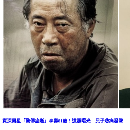
資深男星「驚傳癌逝」享壽81歲！遺照曝光 兒子悲痛發聲