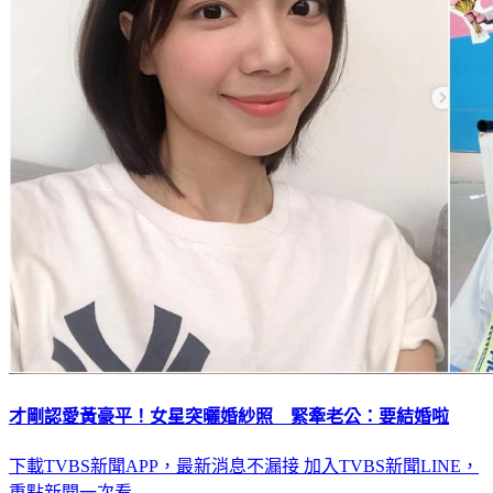
才剛認愛黃豪平！女星突曬婚紗照 緊牽老公：要結婚啦
下載TVBS新聞APP，最新消息不漏接
加入TVBS新聞LINE，
重點新聞一次看