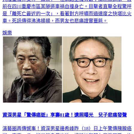
是「離死亡最近的一次」，看著對方呼嘯而過速度之快堪比火
車。死訊傳得沸沸揚揚，而男友也悲痛證實噩耗。
娛樂
資深男星「驚傳癌逝」享壽81歲！遺照曝光 兒子悲痛發聲
演藝圈再傳憾事！資深男星邊希峰昨（18）日上午驚傳胰腺癌
逝，享壽81歲。逝世消息傳出後，讓粉絲和親友悲慟不已，許