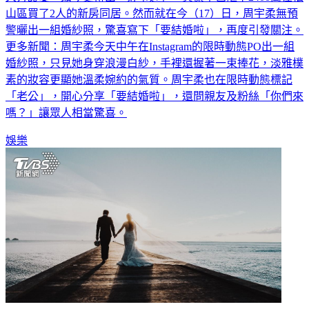
警曬出一組婚紗照，驚喜寫下「要結婚啦」，再度引發關注。
更多新聞：周宇柔今天中午在Instagram的限時動態PO出一組
婚紗照，只見她身穿浪漫白紗，手裡還握著一束捧花，淡雅樸
素的妝容更顯她溫柔婉約的氣質。周宇柔也在限時動態標記
「老公」，開心分享「要結婚啦」，還問親友及粉絲「你們來
嗎？」讓眾人相當驚喜。
娛樂