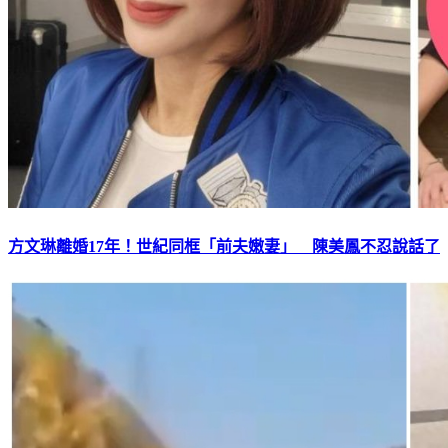
方文琳離婚17年！世紀同框「前夫嫩妻」 陳美鳳不忍說話了