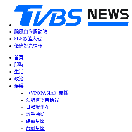
颱風白海豚動態
SBS歌謠大戰
優惠好康情報
首頁
即時
生活
政治
娛樂
《VPOPASIA》開播
演唱會搶票情報
日韓爆米花
歌手動態
綜藝星聞
戲劇星聞