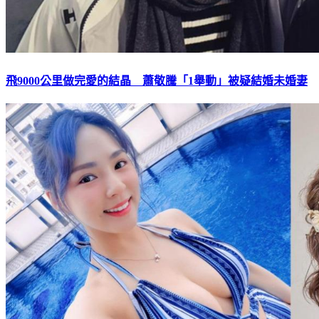
飛9000公里做完愛的結晶 蕭敬騰「1舉動」被疑結婚未婚妻