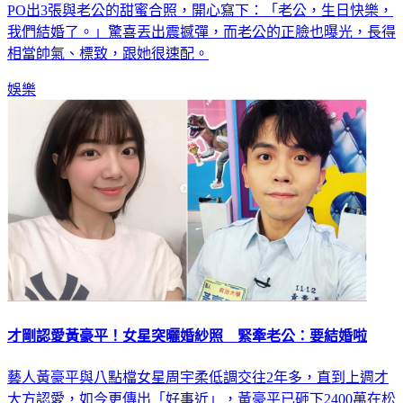
我們結婚了。」驚喜丟出震撼彈，而老公的正臉也曝光，長得
相當帥氣、標致，跟她很速配。
娛樂
才剛認愛黃豪平！女星突曬婚紗照 緊牽老公：要結婚啦
藝人黃豪平與八點檔女星周宇柔低調交往2年多，直到上週才
大方認愛，如今更傳出「好事近」，黃豪平已砸下2400萬在松
山區買了2人的新房同居。然而就在今（17）日，周宇柔無預