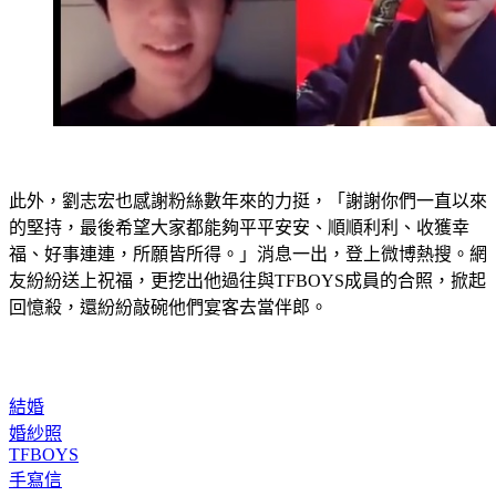
此外，劉志宏也感謝粉絲數年來的力挺，「謝謝你們一直以來
的堅持，最後希望大家都能夠平平安安、順順利利、收獲幸
福、好事連連，所願皆所得。」消息一出，登上微博熱搜。網
友紛紛送上祝福，更挖出他過往與TFBOYS成員的合照，掀起
回憶殺，還紛紛敲碗他們宴客去當伴郎。
結婚
婚紗照
TFBOYS
手寫信
TF家族