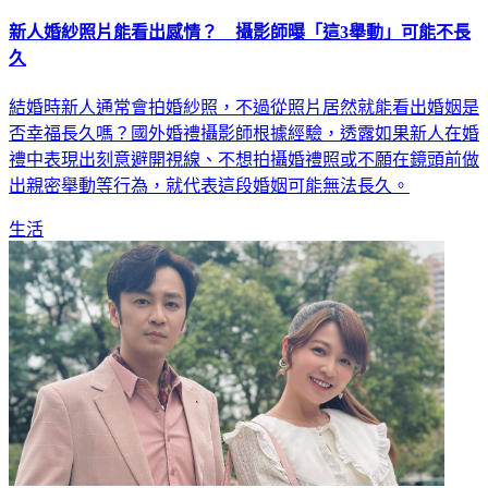
新人婚紗照片能看出感情？ 攝影師曝「這3舉動」可能不長
久
結婚時新人通常會拍婚紗照，不過從照片居然就能看出婚姻是
否幸福長久嗎？國外婚禮攝影師根據經驗，透露如果新人在婚
禮中表現出刻意避開視線、不想拍攝婚禮照或不願在鏡頭前做
出親密舉動等行為，就代表這段婚姻可能無法長久。
生活