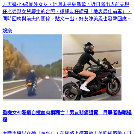
任老婆幫女兒慶生的合照，讓網友狂讚是「地表最佳前妻」，
同時回應與前夫的關係。貼文一出，好友陳美鳳也發聲回應。
娛樂
重機女神隧道自撞血肉模糊亡！男友悲痛證實 目擊者嚇曝過
程
大陸重機界女神「頭哥」，在網路上擁有數十萬粉絲追隨，日
前在四川重慶市區某隧道車禍自撞身亡。目擊者直擊全程驚呼