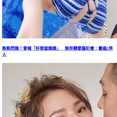
熊熊閃婚！曾喊「好想當媽媽」 無奈戀愛腦犯傻：養過2男
人