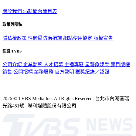
關於我們
56新聞台節目表
政策與隱私
隱私權政策
性騷擾防治措施
網站使用協定
版權宣告
認識 TVBS
公司介紹
企業動態
人才招募
主播專區
星藝象娛樂
節目版權
銷售
公開招標
業務服務
官方聲明
獲獎紀錄／認證
2026 © TVBS Media Inc. All Rights Reserved. 台北市內湖區瑞
光路451號 | 聯利媒體股份有限公司