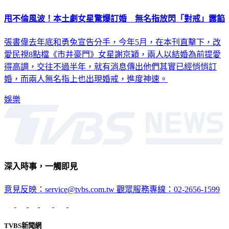
甩不倫風波！本土劇女星驚爆訂婚 無名指放閃「對戒」露餡
張書偉去年底和勇兔宣告分手，今年5月，在本刊直擊下，改
愛民視8點檔《市井豪門》女星謝京穎，兩人以結婚為前提愛
得高調，交往不過半年，就有消息傳出他們其實已經悄悄訂
婚，而兩人無名指上也出現婚戒，進度神速。
娛樂
深入時事，一觸即見
意見反映：service@tvbs.com.tw
觀眾服務專線：02-2656-1599
TVBS新聞網