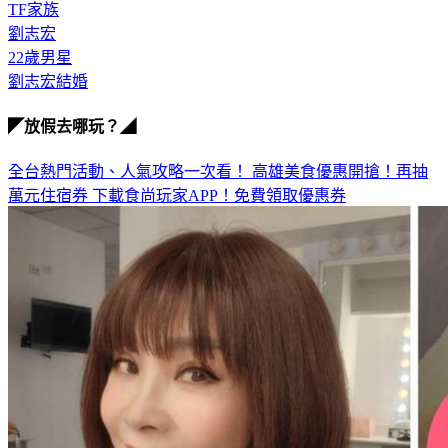
劉志宏
22歲男星
劉志宏結婚
◤放假去哪玩？◢
全台熱門活動、人氣攻略一次看！
高雄美食優惠開搶！再抽
萬元住宿券
下載食尚玩家APP！免費領取優惠券