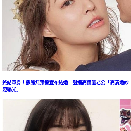
終結單身！熊熊無預警宣布結婚 甜摟高顏值老公「高清婚紗
照曝光」