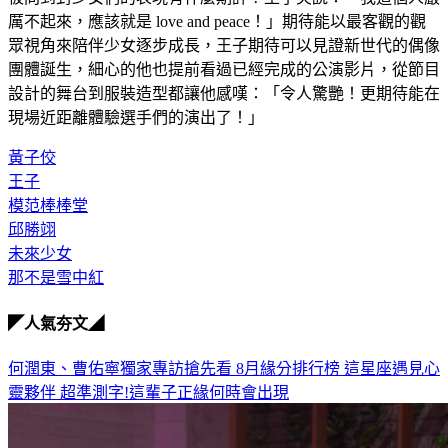
被問到對少女們的表現有什麼期許？王子笑說：「我這個人嚴
厲不起來，應該就是 love and peace！」期待能以最客觀的觀
眾視角來陪伴少女逐步成長，王子期待可以見證新世代的偶像
團體誕生，細心的他也提前看過已經完成的公演影片，從節目
設計的舞台到服裝造型都讓他感嘆：「令人驚艷！更期待能在
現場近距離體驗選手們的演出了！」
黃子佼
王子
模范棒棒堂
邱勝翊
未來少女
那不是雪中紅
◤人氣夯文◢
何潤東、曹佑寧獨家專訪搶先看
8月緣分排行榜 這星座遇見心
靈夥伴
超準測字!這輩子正緣何時會出現