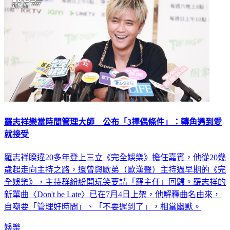
羅志祥樂當時間管理大師 公布「3擇偶條件」：轉角遇到愛
就接受
羅志祥睽違20多年登上三立《完全娛樂》擔任嘉賓，他從20幾
歲起走向主持之路，還曾與歐弟（歐漢聲）主持過早期的《完
全娛樂》，主持群紛紛開玩笑要請「羅主任」回歸。羅志祥的
新單曲〈Don't be Late〉已在7月4日上架，他解釋曲名由來，
自嘲要「管理好時間」、「不要遲到了」，相當幽默。