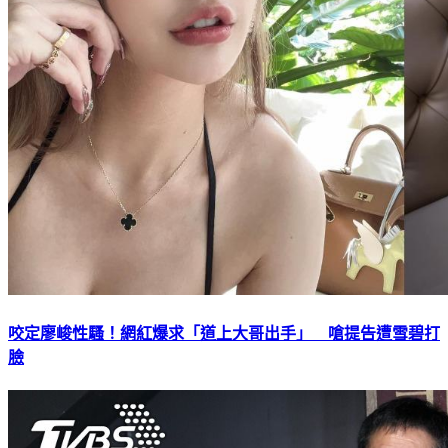
咬定廖峻性騷！網紅爆求「道上大哥出手」 嗆提告遭雪碧打
臉