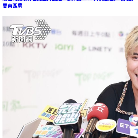
馬世莉對歌神自薦出片遭拒 意外變「500萬長腿姐」可買數
間東區房