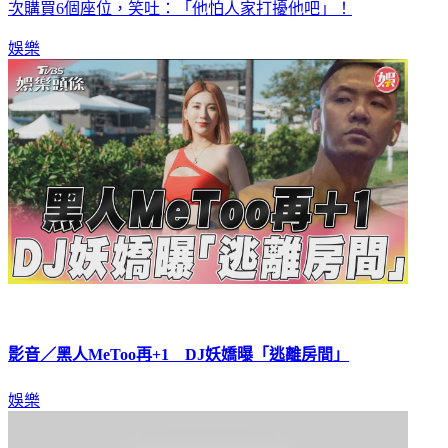
氣質」。過去劉嘉玲就曾爆料，梁朝偉會獨自去看電影時，一
次購買6個座位，笑吐：「他怕人家打擾他吧」！
娛樂
影音／黑人MeToo再+1 DJ妖嬌曝「逃離房間」
娛樂