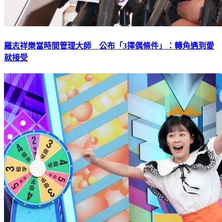
羅志祥樂當時間管理大師 公布「3擇偶條件」：轉角遇到愛
就接受