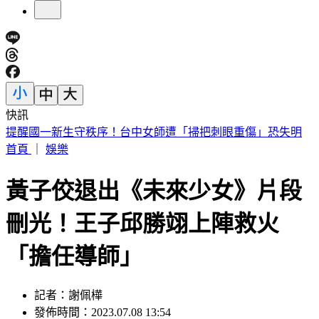
快訊
行政院停電40分鐘！員工揮扇好熱 藍委批「城鎮韌性」大破
功
首頁
｜
娛樂
黃子佼退出《未來少女》片段
刪光！王子邱勝翊上陣救火
「擔任導師」
記者：謝佩樺