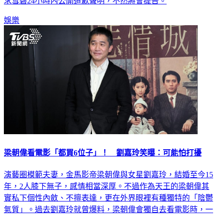
滿，怒斥雪碧嘴巴不乾淨，並強調都是子虛烏有的指控，並要
求雪碧24小時內公開道歉聲明，不然將會提告。
娛樂
梁朝偉看電影「都買6位子」！ 劉嘉玲笑曝：可能怕打擾
演藝圈模範夫妻，金馬影帝梁朝偉與女星劉嘉玲，結婚至今15
年，2人膝下無子，感情相當深厚。不過作為天王的梁朝偉其
實私下個性內斂、不擅表達，更在外界眼裡有種獨特的「陰鬱