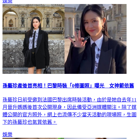
娛樂
孫藝珍產後首亮相！巴黎時裝「0修圖照」曝光 女神範依舊
孫藝珍日前受邀到法國巴黎出席時裝活動，由於是她自去年11
月晉升媽媽後首次公開現身，因此備受亞洲媒體關注。除了媒
體公開的官方照外，網上也流傳不少當天活動的現場照，生圖
下的孫藝珍也氣質依舊。