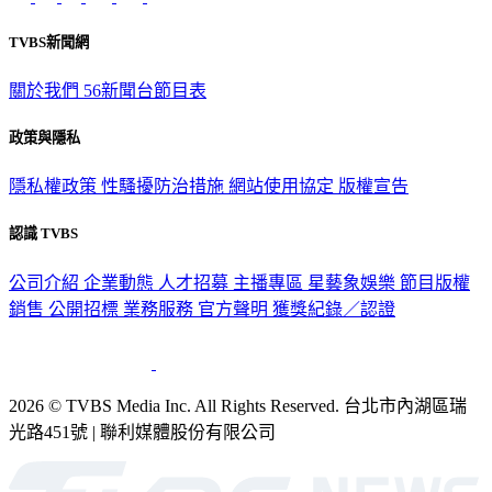
TVBS新聞網
關於我們
56新聞台節目表
政策與隱私
隱私權政策
性騷擾防治措施
網站使用協定
版權宣告
認識 TVBS
公司介紹
企業動態
人才招募
主播專區
星藝象娛樂
節目版權
銷售
公開招標
業務服務
官方聲明
獲獎紀錄／認證
2026 © TVBS Media Inc. All Rights Reserved. 台北市內湖區瑞
光路451號 | 聯利媒體股份有限公司