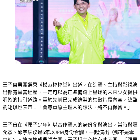
王子自男團選秀《模范棒棒堂》出道，在綜藝、主持與影視演
出都有豐富經歷，一定可以為正準備踏上星途的未來少女提供
明確的指引道路。至於先前已完成錄製的集數片段內容，總監
劉翊琪也表示：「會尊重原主理人的想法，將不再保留。」
王子曾在《原子少年》以合作藝人的身份參與演出，當時與廖
允杰、邱宇辰睽違6年以JPM身份合體，一起演出〈那不是雪