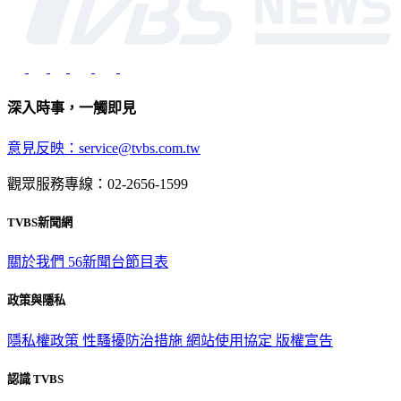
深入時事，一觸即見
意見反映：service@tvbs.com.tw
觀眾服務專線：02-2656-1599
TVBS新聞網
關於我們
56新聞台節目表
政策與隱私
隱私權政策
性騷擾防治措施
網站使用協定
版權宣告
認識 TVBS