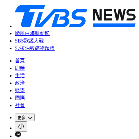
颱風白海豚動態
SBS歌謠大戰
沙拉油致癌物超標
首頁
即時
生活
政治
娛樂
國際
社會
更多