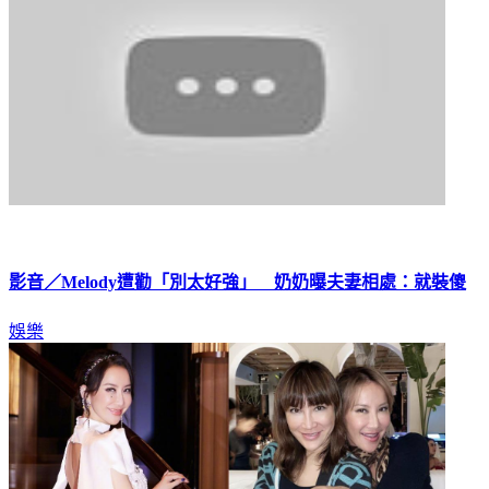
影音／Melody遭勸「別太好強」 奶奶曝夫妻相處：就裝傻
娛樂