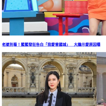
老婆別看！籃籃發狂告白「我愛曾國城」 大膽示愛原因曝