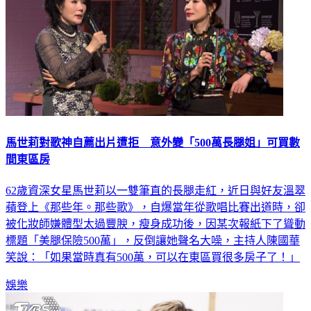
馬世莉對歌神自薦出片遭拒 意外變「500萬長腿姐」可買數
間東區房
62歲資深女星馬世莉以一雙筆直的長腿走紅，近日與好友溫翠
蘋登上《那些年。那些歌》，自爆當年從歌唱比賽出道時，卻
被化妝師嫌體型太過豐腴，瘦身成功後，因某次報紙下了聳動
標題「美腿保險500萬」，反倒讓她聲名大噪，主持人陳國華
笑說：「如果當時真有500萬，可以在東區買很多房子了！」
娛樂