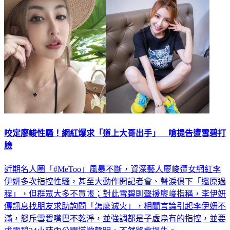
娛樂
咬定廖峻性騷！網紅爆求「道上大哥出手」 嗆提告遭雪碧打
臉
近期名人圈「#MeToo」風暴不斷，資深藝人廖峻遭女網紅李
伊妍多次指控性騷，甚至大動作開記者會、聲淚俱下「還原過
程」，但群眾大多不買帳；對此雪碧則聲援廖峻指稱，李伊妍
傳訊息找朋友求助詢問「怎麼滅火」，相關言論引起李伊妍不