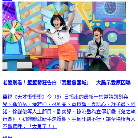
娛樂
老婆別看！籃籃發狂告白「我愛曾國城」 大膽示愛原因曝
華視《天才衝衝衝》今（8）日播出的最新一集邀請到劉奕
兒、孫沁岳、潘若迪、林利霏、黃鐙輝、夏語心、舒子晨、阿
諾、徐謀俊等人上節目。劉奕兒、孫沁岳為宣傳新戲《鬼之執
行長》，初體驗就新手運爆棚、手氣旺到不行，讓全場所有人
不斷驚呼：「太鬼了！」