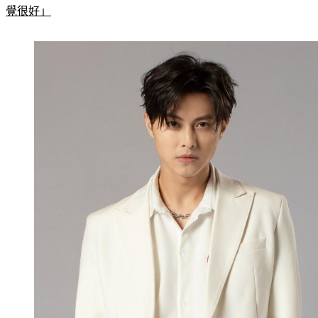
更多新聞：
遭黑人強壓上床崩潰！郭源元神隱9天首發聲「感
覺很好」