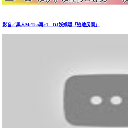
影音／黑人MeToo再+1 DJ妖嬌曝「逃離房間」