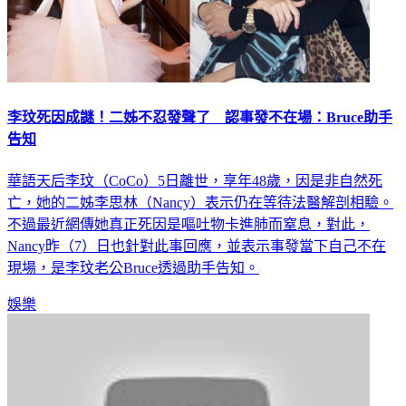
李玟死因成謎！二姊不忍發聲了 認事發不在場：Bruce助手
告知
華語天后李玟（CoCo）5日離世，享年48歲，因是非自然死
亡，她的二姊李思林（Nancy）表示仍在等待法醫解剖相驗。
不過最近網傳她真正死因是嘔吐物卡進肺而窒息，對此，
Nancy昨（7）日也針對此事回應，並表示事發當下自己不在
現場，是李玟老公Bruce透過助手告知。
娛樂