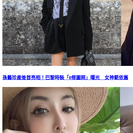
孫藝珍產後首亮相！巴黎時裝「0修圖照」曝光 女神範依舊