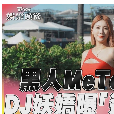
梁朝偉看電影「都買6位子」！ 劉嘉玲笑曝：可能怕打擾