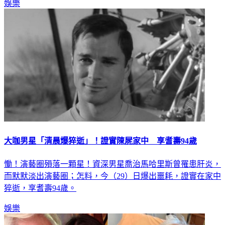
娛樂
大咖男星「清晨爆猝逝」！證實陳屍家中 享耆壽94歲
慟！演藝圈殞落一顆星！資深男星喬治馬哈里斯曾罹患肝炎，
而默默淡出演藝圈；怎料，今（29）日爆出噩耗，證實在家中
猝逝，享耆壽94歲。
娛樂