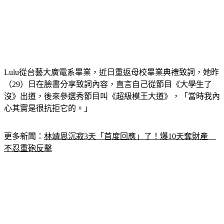
Lulu從台藝大廣電系畢業，近日重返母校畢業典禮致詞，她昨
（29）日在臉書分享致詞內容，直言自己從節目《大學生了
沒》出道，後來參選秀節目叫《超級模王大道》，「當時我內
心其實是很抗拒它的。」
更多新聞：
林靖恩沉寂3天「首度回應」了！爆10天奪財產　
不忍重砲反擊