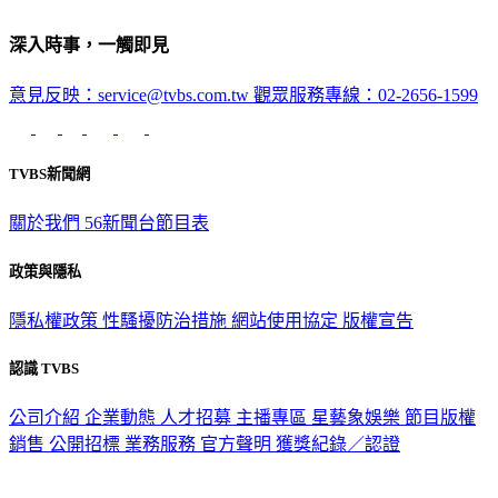
深入時事，一觸即見
意見反映：service@tvbs.com.tw
觀眾服務專線：02-2656-1599
TVBS新聞網
關於我們
56新聞台節目表
政策與隱私
隱私權政策
性騷擾防治措施
網站使用協定
版權宣告
認識 TVBS
公司介紹
企業動態
人才招募
主播專區
星藝象娛樂
節目版權
銷售
公開招標
業務服務
官方聲明
獲獎紀錄／認證