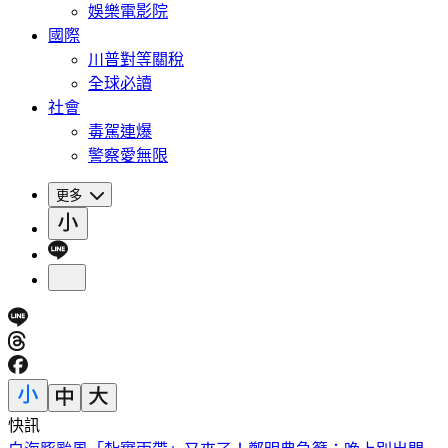
娛樂電影院
國際
川普對等關稅
全球必讀
社會
毒駕連爆
警察愛無限
更多
快訊