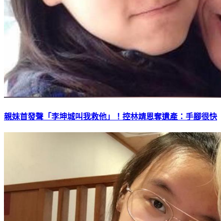
親妹首發聲「李坤城叫我救他」！控林靖恩奪遺產：手腳很快