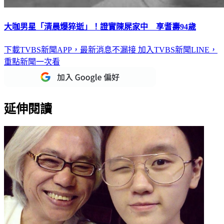
大咖男星「清晨爆猝逝」！證實陳屍家中 享耆壽94歲
下載TVBS新聞APP，最新消息不漏接
加入TVBS新聞LINE，
重點新聞一次看
延伸閱讀