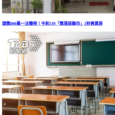
頭獎800萬一注獨得！今彩539「獎落這縣市」1秒爽買房