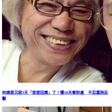
林靖恩沉寂3天「首度回應」了！爆10天奪財產 不忍重砲反
擊