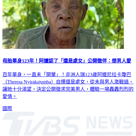
母胎單身123年！阿嬤認了「還是處女」公開徵伴：想男人愛
百年單身，一直未「開葷」！非洲人瑞123歲阿嬤尼拉卡瓊巴
（Theresa Nyirakajumba）自爆還是處女，從未與男人激戰過，
讓她十分渴望，決定公開徵求完美男人，體驗一場轟轟烈烈的
愛情。
國際