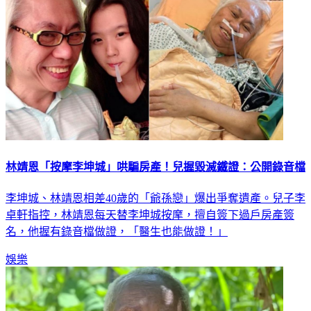
林靖恩「按摩李坤城」哄騙房產！兒握毀滅鐵證：公開錄音檔
李坤城、林靖恩相差40歲的「爺孫戀」爆出爭奪遺產。兒子李
卓軒指控，林靖恩每天替李坤城按摩，擅自簽下過戶房產簽
名，他握有錄音檔做證，「醫生也能做證！」
娛樂