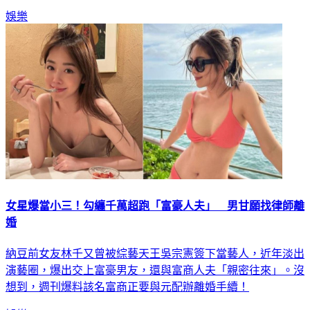
娛樂
女星爆當小三！勾纏千萬超跑「富豪人夫」 男甘願找律師離
婚
納豆前女友林千又曾被綜藝天王吳宗憲簽下當藝人，近年淡出
演藝圈，爆出交上富豪男友，還與富商人夫「親密往來」。沒
想到，週刊爆料該名富商正要與元配辦離婚手續！