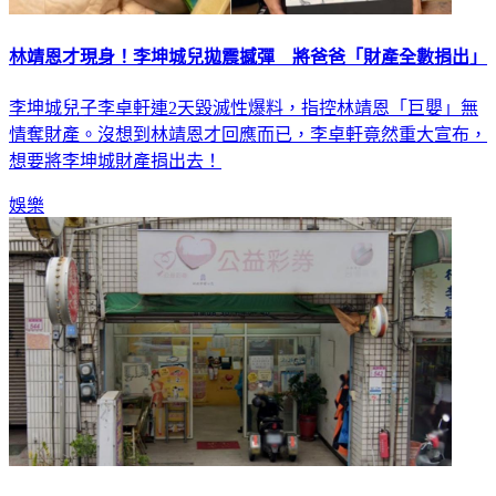
林靖恩才現身！李坤城兒拋震撼彈 將爸爸「財產全數捐出」
李坤城兒子李卓軒連2天毀滅性爆料，指控林靖恩「巨嬰」無
情奪財產。沒想到林靖恩才回應而已，李卓軒竟然重大宣布，
想要將李坤城財產捐出去！
娛樂