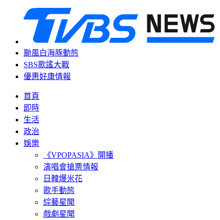
颱風白海豚動態
SBS歌謠大戰
優惠好康情報
首頁
即時
生活
政治
娛樂
《VPOPASIA》開播
演唱會搶票情報
日韓爆米花
歌手動態
綜藝星聞
戲劇星聞