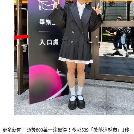
更多新聞：
頭獎800萬一注獨得！今彩539「獎落這縣市」1秒