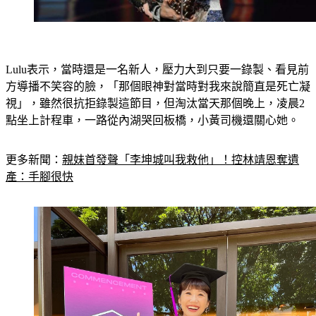
Lulu表示，當時還是一名新人，壓力大到只要一錄製、看見前
方導播不笑容的臉，「那個眼神對當時對我來說簡直是死亡凝
視」，雖然很抗拒錄製這節目，但淘汰當天那個晚上，凌晨2
點坐上計程車，一路從內湖哭回板橋，小黃司機還關心她。
更多新聞：
親妹首發聲「李坤城叫我救他」！控林靖恩奪遺
產：手腳很快