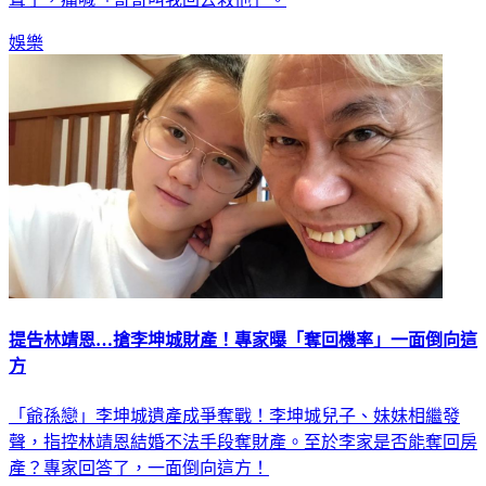
娛樂
提告林靖恩…搶李坤城財產！專家曝「奪回機率」一面倒向這
方
「爺孫戀」李坤城遺產成爭奪戰！李坤城兒子、妹妹相繼發
聲，指控林靖恩結婚不法手段奪財產。至於李家是否能奪回房
產？專家回答了，一面倒向這方！