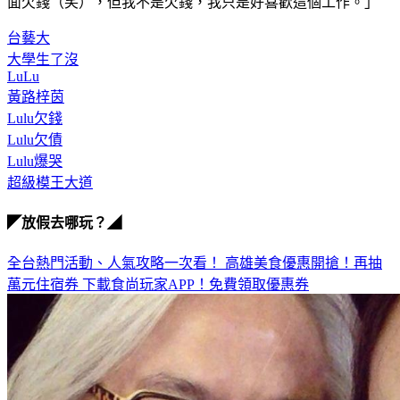
面欠錢（笑），但我不是欠錢，我只是好喜歡這個工作。」
台藝大
大學生了沒
LuLu
黃路梓茵
Lulu欠錢
Lulu欠債
Lulu爆哭
超級模王大道
◤放假去哪玩？◢
全台熱門活動、人氣攻略一次看！
高雄美食優惠開搶！再抽
萬元住宿券
下載食尚玩家APP！免費領取優惠券