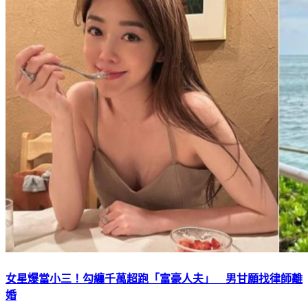
女星爆當小三！勾纏千萬超跑「富豪人夫」 男甘願找律師離
婚