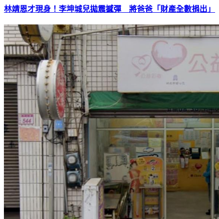
林靖恩才現身！李坤城兒拋震撼彈 將爸爸「財產全數捐出」