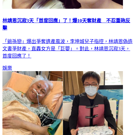
林靖恩沉寂3天「首度回應」了！爆10天奪財產 不忍重砲反
擊
「爺孫戀」爆出爭奪遺產風波，李坤城兒子指控，林靖恩偽造
文書爭財產，直轟女方是「巨嬰」。對此，林靖恩沉寂3天，
首度回應了！
娛樂