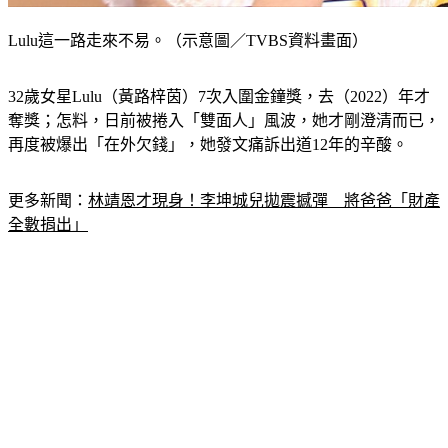
Lulu這一路走來不易。（示意圖／TVBS資料畫面）
32歲女星Lulu（黃路梓茵）7次入圍金鐘獎，去（2022）年才
奪獎；怎料，日前被捲入「雙面人」風波，她才剛澄清而已，
再度被爆出「在外欠錢」，她發文痛訴出道12年的辛酸。
更多新聞：
林靖恩才現身！李坤城兒拋震撼彈　將爸爸「財產
全數捐出」