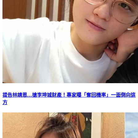
提告林靖恩…搶李坤城財產！專家曝「奪回機率」一面倒向這
方