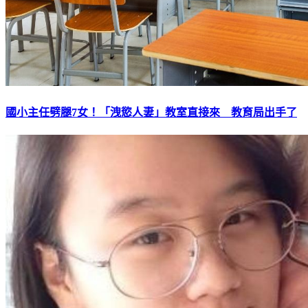
國小主任劈腿7女！「洩慾人妻」教室直接來 教育局出手了