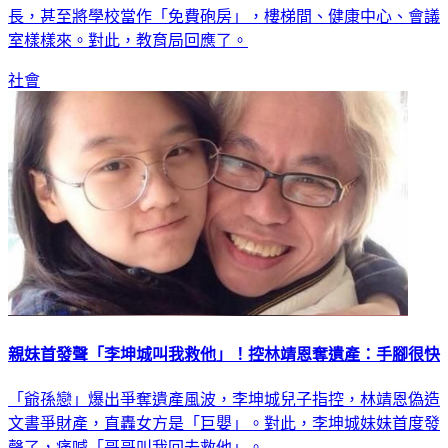
長，甚至將學校當作「免費砲房」，樓梯間、健康中心、會議
室樣樣來。對此，教育局回應了。
社會
親妹首發聲「李坤城叫我救他」！控林靖恩奪遺產：手腳很快
「爺孫戀」爆出爭奪遺產風波，李坤城兒子指控，林靖恩偽造
文書爭財產，直轟女方是「巨嬰」。對此，李坤城妹妹首度發
聲了，痛喊「哥哥叫我回去救他」。