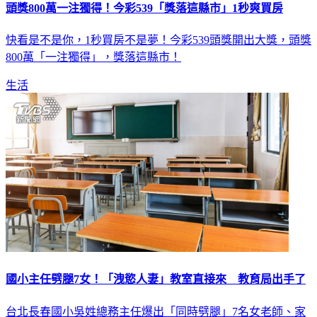
頭獎800萬一注獨得！今彩539「獎落這縣市」1秒爽買房
快看是不是你，1秒買房不是夢！今彩539頭獎開出大獎，頭獎
800萬「一注獨得」，獎落這縣市！
生活
國小主任劈腿7女！「洩慾人妻」教室直接來 教育局出手了
台北長春國小吳姓總務主任爆出「同時劈腿」7名女老師、家