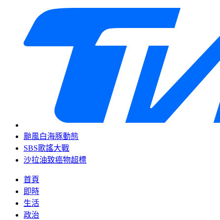
颱風白海豚動態
SBS歌謠大戰
沙拉油致癌物超標
首頁
即時
生活
政治