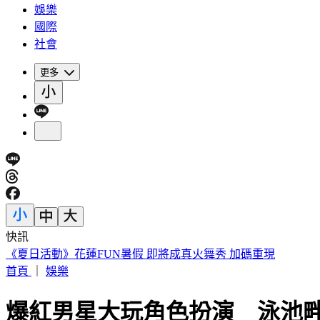
娛樂
國際
社會
更多
快訊
188萬《龍藏經》賣掉了！大戶不甩7折 店員爆「付現買原價
首頁
｜
娛樂
爆紅男星大玩角色扮演 泳池