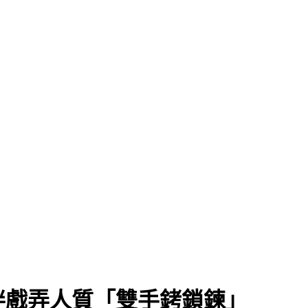
」
畔戲弄人質「雙手銬鎖鍊」