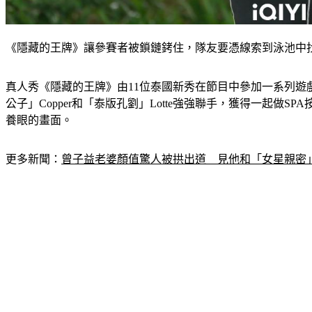
《隱藏的王牌》讓參賽者被鎖鏈銬住，隊友要憑線索到泳池中
真人秀《隱藏的王牌》由11位泰國新秀在節目中參加一系列遊戲
公子」Copper和「泰版孔劉」Lotte強強聯手，獲得一
養眼的畫面。
更多新聞：
曾子益老婆顏值驚人被拱出道　見他和「女星親密