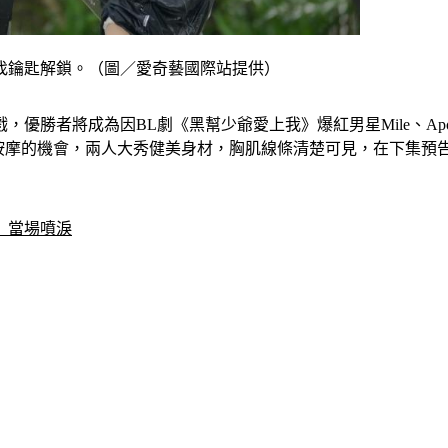
找鑰匙解鎖。（圖／愛奇藝國際站提供）
，優勝者將成為因BL劇《黑幫少爺愛上我》爆紅男星Mile、
起做SPA按摩的機會，兩人大秀健美身材，胸肌線條清楚可見，在下
」當場噴淚